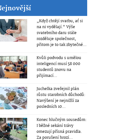
Nejnovější
„Když chtějí svatbu, ať si
na ni vydělají.“ Výše
svatebního daru stále
rozděluje společnost,
přitom je to tak zbytečné...
Kvůli podvodu s umělou
inteligencí musí 58 000
studentů znovu na
přijímací...
Juchelka zveřejnil plán
růstu starobních důchodů:
Navýšení je nejnižší za
posledních 10...
Konec hlučným sousedům:
I běžné sekání trávy
omezují přísná pravidla.
Za porušení hrozí...