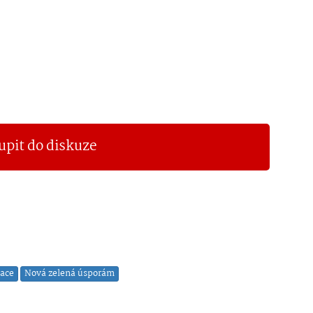
upit do diskuze
ace
Nová zelená úsporám