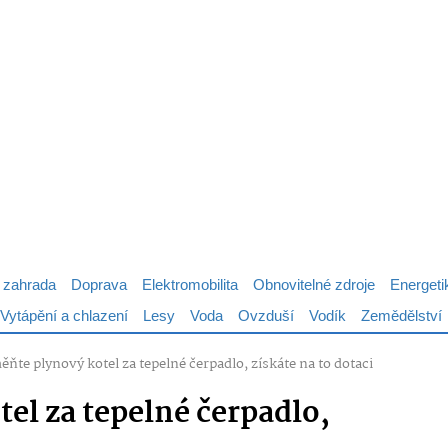
 zahrada
Doprava
Elektromobilita
Obnovitelné zdroje
Energeti
Vytápění a chlazení
Lesy
Voda
Ovzduší
Vodík
Zemědělství
ňte plynový kotel za tepelné čerpadlo, získáte na to dotaci
el za tepelné čerpadlo,