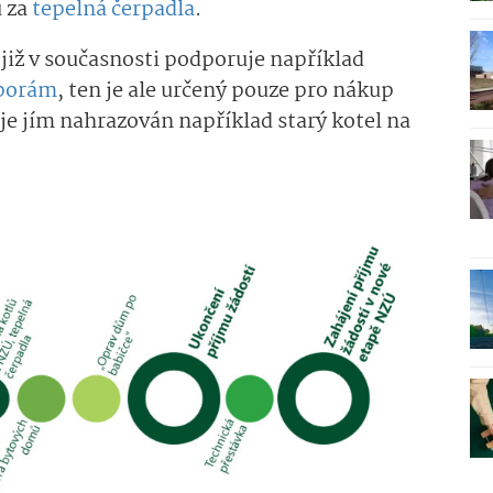
 za
tepelná čerpadla
.
 již v současnosti podporuje například
sporám
, ten je ale určený pouze pro nákup
 je jím nahrazován například starý kotel na
.