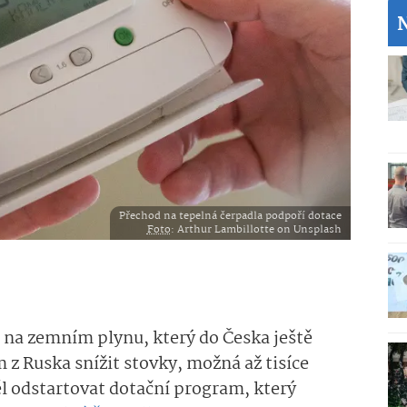
Přechod na tepelná čerpadla podpoří dotace
Foto
: Arthur Lambillotte on Unsplash
st na zemním plynu, který do Česka ještě
 z Ruska snížit stovky, možná až tisíce
ěl odstartovat dotační program, který