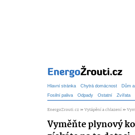
Hlavní stránka
Chytrá domácnost
Dům a
Fosilní paliva
Odpady
Ostatní
Zvířata
EnergoZrouti.cz
»
Vytápění a chlazení
»
Vymě
Vyměňte plynový kot