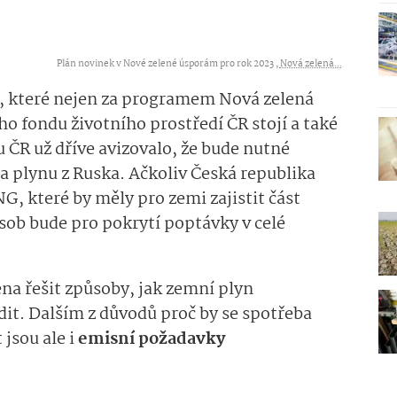
Plán novinek v Nové zelené úsporám pro rok 2023 ,
Nová zelená...
í, které nejen za programem Nová zelená
 fondu životního prostředí ČR stojí a také
ČR už dříve avizovalo, že bude nutné
na plynu z Ruska. Ačkoliv Česká republika
G, které by měly pro zemi zajistit část
sob bude pro pokrytí poptávky v celé
na řešit způsoby, jak zemní plyn
it. Dalším z důvodů proč by se spotřeba
jsou ale i
emisní požadavky