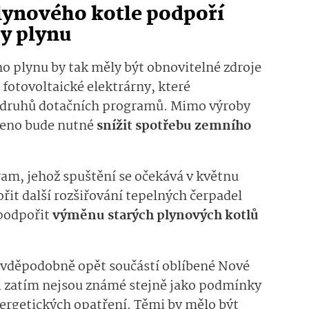
lynového kotle podpoří
by plynu
ho plynu by tak měly být obnovitelné zdroje
i fotovoltaické elektrárny, které
k druhů dotačních programů. Mimo výroby
řečeno bude nutné
snížit spotřebu zemního
am, jehož spuštění se očekává v květnu
řit další rozšiřování tepelných čerpadel
podpořit
výměnu starých plynových kotlů
avděpodobně opět součástí oblíbené Nové
i zatím nejsou známé stejně jako podmínky
nergetických opatření. Těmi by mělo být