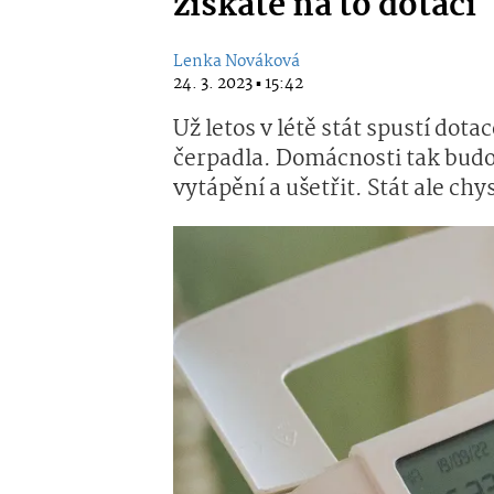
získáte na to dotaci
Lenka Nováková
24. 3. 2023 ▪ 15:42
Už letos v létě stát spustí dot
čerpadla. Domácnosti tak budou
vytápění a ušetřit. Stát ale chys