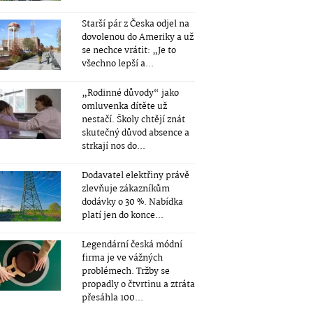
Starší pár z Česka odjel na
dovolenou do Ameriky a už
se nechce vrátit: „Je to
všechno lepší a...
„Rodinné důvody“ jako
omluvenka dítěte už
nestačí. Školy chtějí znát
skutečný důvod absence a
strkají nos do...
Dodavatel elektřiny právě
zlevňuje zákazníkům
dodávky o 30 %. Nabídka
platí jen do konce...
Legendární česká módní
firma je ve vážných
problémech. Tržby se
propadly o čtvrtinu a ztráta
přesáhla 100...