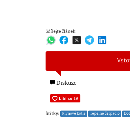
Sdílejte článek
Vsto
Diskuze
Štítky:
Plynové kotle
Tepelné čerpadlo
Dot