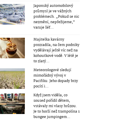
Japonský automobilový
průmysl je ve vážných
problémech. „Pokud se nic
nezmění, nepřežijeme,“
varuje šéf...
Majitelka kavárny
prozradila, na čem podniky
vydělávají ještě víc než na
kohoutkové vodě. V létě je
to zlatý...
Meteorologové sledují
mimořádný vývoj v
Pacifiku. Jeho dopady brzy
pocítí i...
Když jsem viděla, co
soused pořídil dětem,
vstávaly mi vlasy hrůzou.
Je to horší než trampolína s
bungee jumpingem...