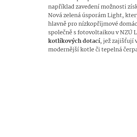
například zavedení možnosti zís
Nová zelená úsporám Light, který
hlavně pro nízkopříjmové domácn
společně s fotovoltaikou v NZÚ L
kotlíkových dotací
, jež zajišťuj
modernější kotle či tepelná čerp