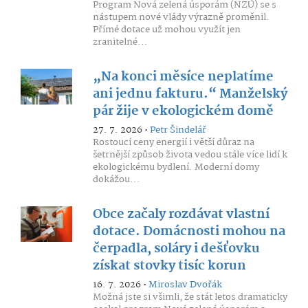
Program Nová zelená úsporám (NZÚ) se s
nástupem nové vlády výrazně proměnil.
Přímé dotace už mohou využít jen
zranitelné...
„Na konci měsíce neplatíme
ani jednu fakturu.“ Manželský
pár žije v ekologickém domě
27. 7. 2026 •
Petr Šindelář
Rostoucí ceny energií i větší důraz na
šetrnější způsob života vedou stále více lidí k
ekologickému bydlení. Moderní domy
dokážou...
Obce začaly rozdávat vlastní
dotace. Domácnosti mohou na
čerpadla, soláry i dešťovku
získat stovky tisíc korun
16. 7. 2026 •
Miroslav Dvořák
Možná jste si všimli, že stát letos dramaticky