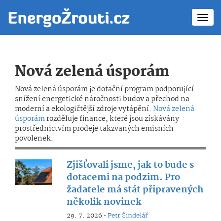
Toggl
navig
Nová zelená úsporám
Nová zelená úsporám je dotační program podporující
snížení energetické náročnosti budov a přechod na
moderní a ekologičtější zdroje vytápění.
Nová zelená
úsporám
rozděluje finance, které jsou získávány
prostřednictvím prodeje takzvaných emisních
povolenek.
Zjišťovali jsme, jak to bude s
dotacemi na podzim. Pro
žadatele má stát připravených
několik novinek
29. 7. 2026 •
Petr Šindelář