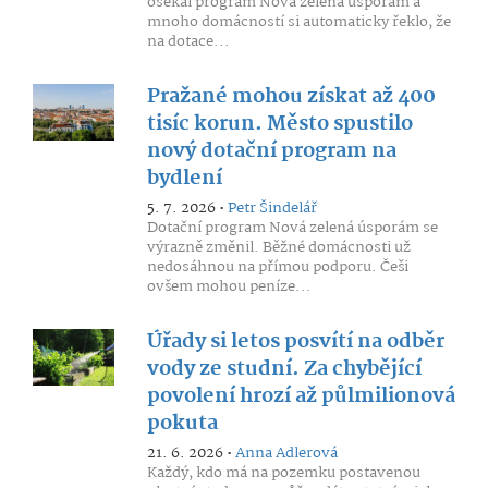
osekal program Nová zelená úsporám a
mnoho domácností si automaticky řeklo, že
na dotace...
Pražané mohou získat až 400
tisíc korun. Město spustilo
nový dotační program na
bydlení
5. 7. 2026 •
Petr Šindelář
Dotační program Nová zelená úsporám se
výrazně změnil. Běžné domácnosti už
nedosáhnou na přímou podporu. Češi
ovšem mohou peníze...
Úřady si letos posvítí na odběr
vody ze studní. Za chybějící
povolení hrozí až půlmilionová
pokuta
21. 6. 2026 •
Anna Adlerová
Každý, kdo má na pozemku postavenou