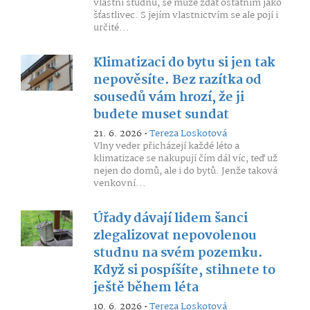
vlastní studnu, se může zdát ostatním jako
šťastlivec. S jejím vlastnictvím se ale pojí i
určité...
Klimatizaci do bytu si jen tak
nepověsíte. Bez razítka od
sousedů vám hrozí, že ji
budete muset sundat
21. 6. 2026 •
Tereza Loskotová
Vlny veder přicházejí každé léto a
klimatizace se nakupují čím dál víc, teď už
nejen do domů, ale i do bytů. Jenže taková
venkovní...
Úřady dávají lidem šanci
zlegalizovat nepovolenou
studnu na svém pozemku.
Když si pospíšíte, stihnete to
ještě během léta
10. 6. 2026 •
Tereza Loskotová