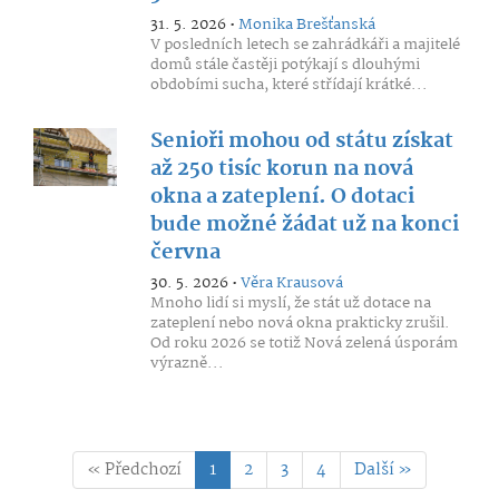
31. 5. 2026 •
Monika Brešťanská
V posledních letech se zahrádkáři a majitelé
domů stále častěji potýkají s dlouhými
obdobími sucha, které střídají krátké...
Senioři mohou od státu získat
až 250 tisíc korun na nová
okna a zateplení. O dotaci
bude možné žádat už na konci
června
30. 5. 2026 •
Věra Krausová
Mnoho lidí si myslí, že stát už dotace na
zateplení nebo nová okna prakticky zrušil.
Od roku 2026 se totiž Nová zelená úsporám
výrazně...
« Předchozí
1
2
3
4
Další »