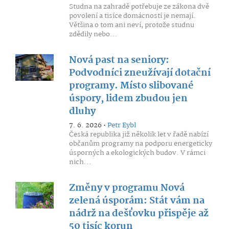
Studna na zahradě potřebuje ze zákona dvě
povolení a tisíce domácností je nemají.
Většina o tom ani neví, protože studnu
zdědily nebo...
Nová past na seniory:
Podvodníci zneužívají dotační
programy. Místo slibované
úspory, lidem zbudou jen
dluhy
7. 6. 2026 •
Petr Eybl
Česká republika již několik let v řadě nabízí
občanům programy na podporu energeticky
úsporných a ekologických budov. V rámci
nich...
Změny v programu Nová
zelená úsporám: Stát vám na
nádrž na dešťovku přispěje až
50 tisíc korun