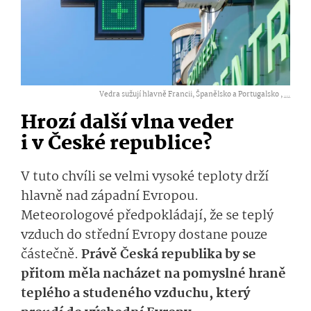
Vedra sužují hlavně Francii, Španělsko a Portugalsko ,
...
Hrozí další vlna veder
i v České republice?
V tuto chvíli se velmi vysoké teploty drží
hlavně nad západní Evropou.
Meteorologové předpokládají, že se teplý
vzduch do střední Evropy dostane pouze
částečně.
Právě Česká republika by se
přitom měla nacházet na pomyslné hraně
teplého a studeného vzduchu, který