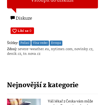
Vstoupit do diskuze
Diskuze
Štítky:
Počasí
Vlna veder
Evropa
Zdroj:
severe-weather.eu, nytimes.com, novinky.cz,
denik.cz, tn.nova.cz
Nejnovější z kategorie
Váš lékař z Česka vám může