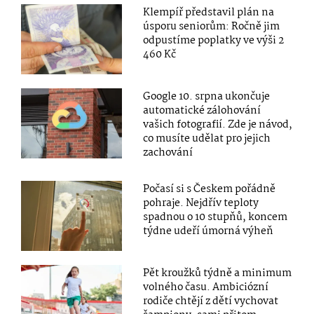
Klempíř představil plán na
úsporu seniorům: Ročně jim
odpustíme poplatky ve výši 2
460 Kč
Google 10. srpna ukončuje
automatické zálohování
vašich fotografií. Zde je návod,
co musíte udělat pro jejich
zachování
Počasí si s Českem pořádně
pohraje. Nejdřív teploty
spadnou o 10 stupňů, koncem
týdne udeří úmorná výheň
Pět kroužků týdně a minimum
volného času. Ambiciózní
rodiče chtějí z dětí vychovat