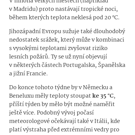
V mnoha velkých městech (například
v Madridu) proto nastávají tropické noci,
během kterých teplota neklesá pod 20 °C.
Jihozápadní Evropu sužuje také dlouhodobý
nedostatek srážek, který může v kombinaci
s vysokými teplotami zvyšovat riziko
lesních požárů. Ty se už nyní objevují
v některých částech Portugalska, Španělska
a jižní Francie.
Do konce tohoto týdne by v Německu a
Beneluxu měly teploty stoupat
ke 35 °C
,
příští týden by mělo být možné naměřit
ještě více. Podobný vývoj počasí
meteorologové očekávají také v Itálii, kde
platí výstraha před extrémními vedry pro