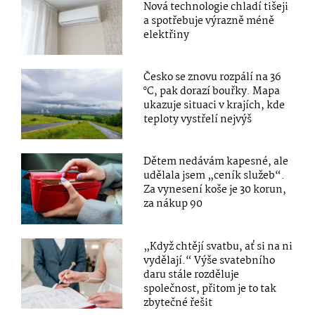
Nová technologie chladí tišeji
a spotřebuje výrazně méně
elektřiny
Česko se znovu rozpálí na 36
°C, pak dorazí bouřky. Mapa
ukazuje situaci v krajích, kde
teploty vystřelí nejvýš
Dětem nedávám kapesné, ale
udělala jsem „ceník služeb“.
Za vynesení koše je 30 korun,
za nákup 90
„Když chtějí svatbu, ať si na ni
vydělají.“ Výše svatebního
daru stále rozděluje
společnost, přitom je to tak
zbytečné řešit