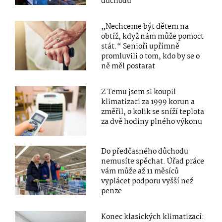
důchodu
„Nechceme být dětem na
obtíž, když nám může pomoct
stát.“ Senioři upřímně
promluvili o tom, kdo by se o
ně měl postarat
Z Temu jsem si koupil
klimatizaci za 1999 korun a
změřil, o kolik se sníží teplota
za dvě hodiny plného výkonu
Do předčasného důchodu
nemusíte spěchat. Úřad práce
vám může až 11 měsíců
vyplácet podporu vyšší než
penze
Konec klasických klimatizací: