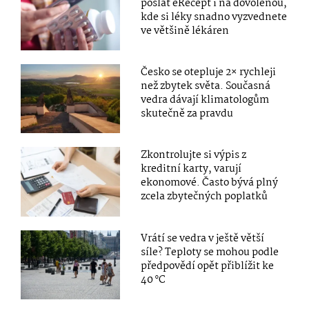
poslat eRecept i na dovolenou,
kde si léky snadno vyzvednete
ve většině lékáren
Česko se otepluje 2× rychleji
než zbytek světa. Současná
vedra dávají klimatologům
skutečně za pravdu
Zkontrolujte si výpis z
kreditní karty, varují
ekonomové. Často bývá plný
zcela zbytečných poplatků
Vrátí se vedra v ještě větší
síle? Teploty se mohou podle
předpovědí opět přiblížit ke
40 °C