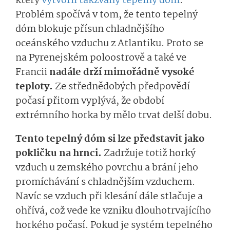
který
vytvořil takzvaný tepelný dóm
.
Problém spočívá v tom, že tento tepelný
dóm blokuje přísun chladnějšího
oceánského vzduchu z Atlantiku. Proto se
na Pyrenejském poloostrově a také ve
Francii
nadále drží mimořádně vysoké
teploty.
Ze střednědobých předpovědí
počasí přitom vyplývá, že období
extrémního horka by mělo trvat delší dobu.
Tento tepelný dóm si lze představit jako
pokličku na hrnci.
Zadržuje totiž horký
vzduch u zemského povrchu a brání jeho
promíchávání s chladnějším vzduchem.
Navíc se vzduch při klesání dále stlačuje a
ohřívá, což vede ke vzniku dlouhotrvajícího
horkého počasí. Pokud je systém tepelného