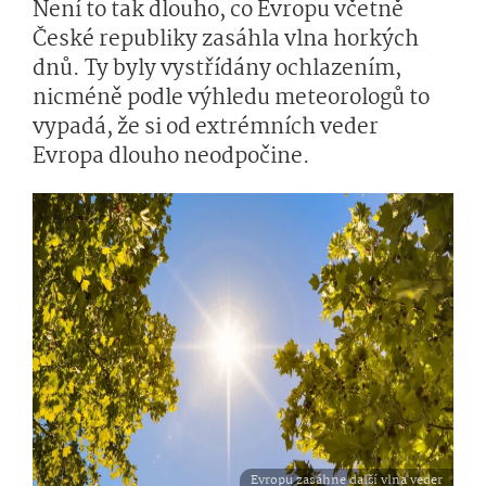
Není to tak dlouho, co Evropu včetně
České republiky zasáhla vlna horkých
dnů. Ty byly vystřídány ochlazením,
nicméně podle výhledu meteorologů to
vypadá, že si od extrémních veder
Evropa dlouho neodpočine.
Evropu zasáhne další vlna veder