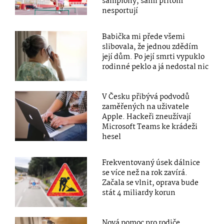
šampiony, sami přitom
nesportují
Babička mi přede všemi
slibovala, že jednou zdědím
její dům. Po její smrti vypuklo
rodinné peklo a já nedostal nic
V Česku přibývá podvodů
zaměřených na uživatele
Apple. Hackeři zneužívají
Microsoft Teams ke krádeži
hesel
Frekventovaný úsek dálnice
se více než na rok zavírá.
Začala se vlnit, oprava bude
stát 4 miliardy korun
Nová pomoc pro rodiče