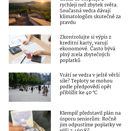
rychleji než zbytek světa.
Současná vedra dávají
klimatologům skutečně za
pravdu
Zkontrolujte si výpis z
kreditní karty, varují
ekonomové. Často bývá
plný zcela zbytečných
poplatků
Vrátí se vedra v ještě větší
síle? Teploty se mohou
podle předpovědí opět
přiblížit ke 40 °C
Klempíř představil plán na
úsporu seniorům: Ročně
jim odpustíme poplatky ve
výši 2 460 Kč