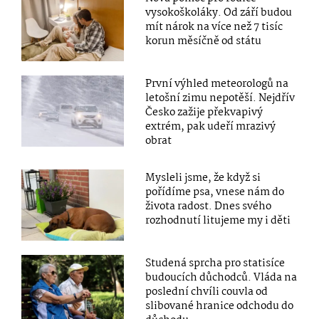
vysokoškoláky. Od září budou
mít nárok na více než 7 tisíc
korun měsíčně od státu
První výhled meteorologů na
letošní zimu nepotěší. Nejdřív
Česko zažije překvapivý
extrém, pak udeří mrazivý
obrat
Mysleli jsme, že když si
pořídíme psa, vnese nám do
života radost. Dnes svého
rozhodnutí litujeme my i děti
Studená sprcha pro statisíce
budoucích důchodců. Vláda na
poslední chvíli couvla od
slibované hranice odchodu do