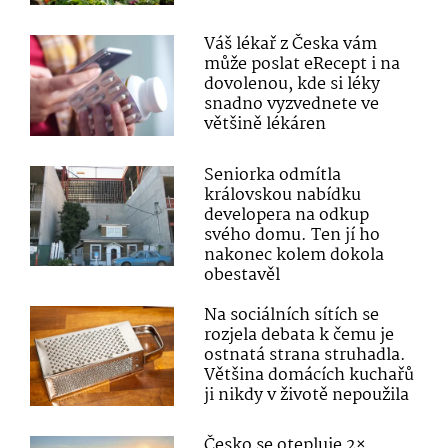
Váš lékař z Česka vám
může poslat eRecept i na
dovolenou, kde si léky
snadno vyzvednete ve
většině lékáren
Seniorka odmítla
královskou nabídku
developera na odkup
svého domu. Ten jí ho
nakonec kolem dokola
obestavěl
Na sociálních sítích se
rozjela debata k čemu je
ostnatá strana struhadla.
Většina domácích kuchařů
ji nikdy v životě nepoužila
Česko se otepluje 2×