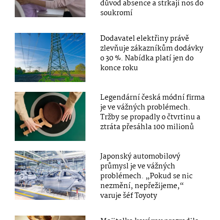
důvod absence a strkají nos do
soukromí
Dodavatel elektřiny právě
zlevňuje zákazníkům dodávky
o 30 %. Nabídka platí jen do
konce roku
Legendární česká módní firma
je ve vážných problémech.
Tržby se propadly o čtvrtinu a
ztráta přesáhla 100 milionů
Japonský automobilový
průmysl je ve vážných
problémech. „Pokud se nic
nezmění, nepřežijeme,“
varuje šéf Toyoty