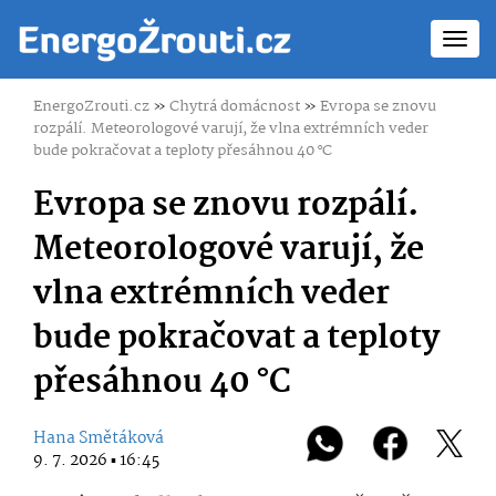
Toggl
navig
EnergoZrouti.cz
»
Chytrá domácnost
»
Evropa se znovu
rozpálí. Meteorologové varují, že vlna extrémních veder
bude pokračovat a teploty přesáhnou 40 °C
Evropa se znovu rozpálí.
Meteorologové varují, že
vlna extrémních veder
bude pokračovat a teploty
přesáhnou 40 °C
Hana Smětáková
9. 7. 2026 ▪ 16:45