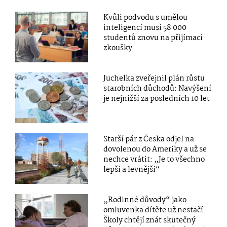
Kvůli podvodu s umělou
inteligencí musí 58 000
studentů znovu na přijímací
zkoušky
Juchelka zveřejnil plán růstu
starobních důchodů: Navýšení
je nejnižší za posledních 10 let
Starší pár z Česka odjel na
dovolenou do Ameriky a už se
nechce vrátit: „Je to všechno
lepší a levnější“
„Rodinné důvody“ jako
omluvenka dítěte už nestačí.
Školy chtějí znát skutečný