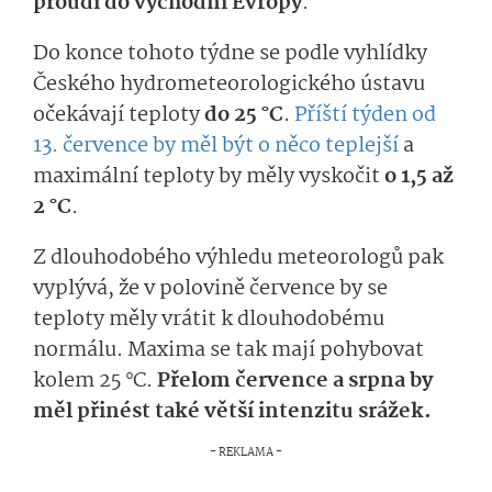
proudí do východní Evropy
.
Do konce tohoto týdne se podle vyhlídky
Českého hydrometeorolo­gického ústavu
očekávají teploty
do 25 °C
.
Příští týden od
13. července by měl být o něco teplejší
a
maximální teploty by měly vyskočit
o 1,5 až
2 °C
.
Z dlouhodobého výhledu meteorologů pak
vyplývá, že v polovině července by se
teploty měly vrátit k dlouhodobému
normálu. Maxima se tak mají pohybovat
kolem 25 °C.
Přelom července a srpna by
měl přinést také větší intenzitu srážek.