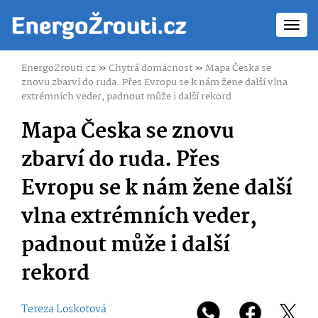
Toggl
navig
EnergoZrouti.cz
»
Chytrá domácnost
»
Mapa Česka se
znovu zbarví do ruda. Přes Evropu se k nám žene další vlna
extrémních veder, padnout může i další rekord
Mapa Česka se znovu
zbarví do ruda. Přes
Evropu se k nám žene další
vlna extrémních veder,
padnout může i další
rekord
Tereza Loskotová