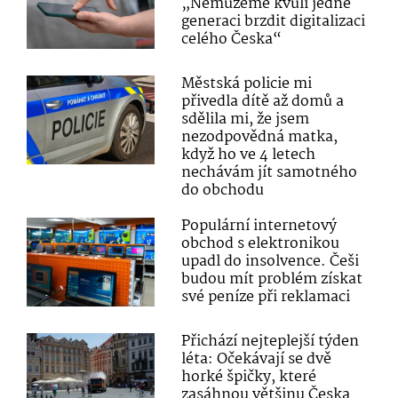
„Nemůžeme kvůli jedné
generaci brzdit digitalizaci
celého Česka“
Městská policie mi
přivedla dítě až domů a
sdělila mi, že jsem
nezodpovědná matka,
když ho ve 4 letech
nechávám jít samotného
do obchodu
Populární internetový
obchod s elektronikou
upadl do insolvence. Češi
budou mít problém získat
své peníze při reklamaci
Přichází nejteplejší týden
léta: Očekávají se dvě
horké špičky, které
zasáhnou většinu Česka