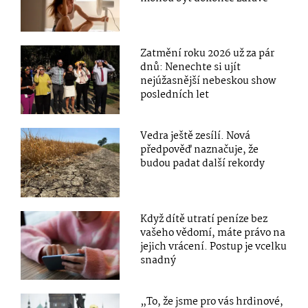
Zatmění roku 2026 už za pár
dnů: Nenechte si ujít
nejúžasnější nebeskou show
posledních let
Vedra ještě zesílí. Nová
předpověď naznačuje, že
budou padat další rekordy
Když dítě utratí peníze bez
vašeho vědomí, máte právo na
jejich vrácení. Postup je vcelku
snadný
„To, že jsme pro vás hrdinové,