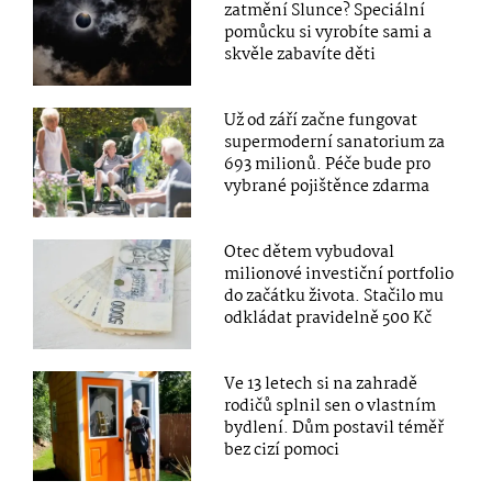
zatmění Slunce? Speciální
pomůcku si vyrobíte sami a
skvěle zabavíte děti
Už od září začne fungovat
supermoderní sanatorium za
693 milionů. Péče bude pro
vybrané pojištěnce zdarma
Otec dětem vybudoval
milionové investiční portfolio
do začátku života. Stačilo mu
odkládat pravidelně 500 Kč
Ve 13 letech si na zahradě
rodičů splnil sen o vlastním
bydlení. Dům postavil téměř
bez cizí pomoci