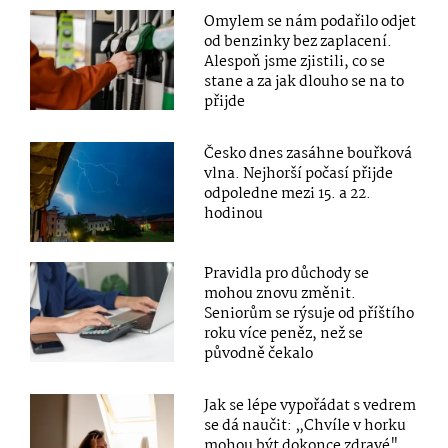
Omylem se nám podařilo odjet
od benzinky bez zaplacení.
Alespoň jsme zjistili, co se
stane a za jak dlouho se na to
přijde
Česko dnes zasáhne bouřková
vlna. Nejhorší počasí přijde
odpoledne mezi 15. a 22.
hodinou
Pravidla pro důchody se
mohou znovu změnit.
Seniorům se rýsuje od příštího
roku více peněz, než se
původně čekalo
Jak se lépe vypořádat s vedrem
se dá naučit: „Chvíle v horku
mohou být dokonce zdravé"