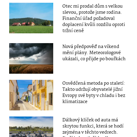
Otec mi prodal dům s velkou
slevou, protože jsme rodina.
Finanční úřad požadoval
doplacení kvůli rozdílu oproti
tržní ceně
Nová předpověď na víkend
mění plány. Meteorologové
ukázali, co přijde po bouřkách
Osvědčená metoda po staletí:
Takto udržují obyvatelé jižní
Evropy své byty v chladu i bez
klimatizace
Dálkový klíček od auta má
skrytou funkci, která se hodí
zejména v těchto vedrech.