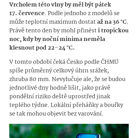
Vrcholem této vlny by měl být pátek
17. července
. Podle jednoho z modelů se
může teplotní maximum dostat
až na 36 °C
.
Právě tento den by mohl přinést
i tropickou
noc, kdy by noční minima neměla
klesnout pod 22–24 °C.
V tomto období čeká Česko podle ČHMÚ
spíše průměrný celkový úhrn srážek,
zhruba 80 mm. Nevylučuje ale, že se budou
jednotlivé dny hodně lišit, jako právě
pondělní riziko deště uprostřed jinak
teplého týdne. Lokální přeháňky a bouřky
se tak mohou objevit bez varování.