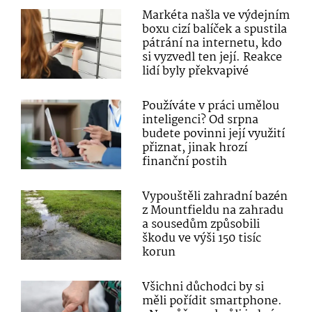
Markéta našla ve výdejním
boxu cizí balíček a spustila
pátrání na internetu, kdo
si vyzvedl ten její. Reakce
lidí byly překvapivé
Používáte v práci umělou
inteligenci? Od srpna
budete povinni její využití
přiznat, jinak hrozí
finanční postih
Vypouštěli zahradní bazén
z Mountfieldu na zahradu
a sousedům způsobili
škodu ve výši 150 tisíc
korun
Všichni důchodci by si
měli pořídit smartphone.