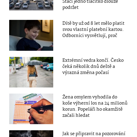
Stačí jedno tlačítko dlouze
podržet
Dítě by už od 8 let mělo platit
svou vlastní platební kartou.
Odborníci vysvětlují, proč
Extrémní vedra končí. Česko
čeká několik dnů deště a
výrazná změna počasí
Žena omylem vyhodila do
koše výherní los na 24 milionů
korun. Popeláři ho okamžitě
začali hledat
Jak se připravit na pozorování