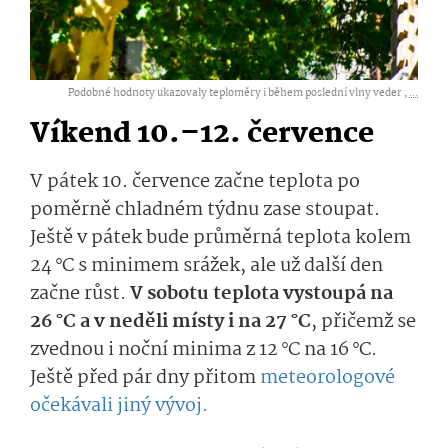
Podobné hodnoty ukazovaly teploměry i během poslední vlny veder ,
...
Víkend 10.–12. července
V pátek 10. července začne teplota po
poměrně chladném týdnu zase stoupat.
Ještě v pátek bude průměrná teplota kolem
24 °C s minimem srážek, ale už další den
začne růst.
V sobotu teplota vystoupá na
26 °C a v neděli místy i na 27 °C
, přičemž se
zvednou i noční minima z 12 °C na 16 °C.
Ještě před pár dny přitom
meteorologové
očekávali jiný vývoj.