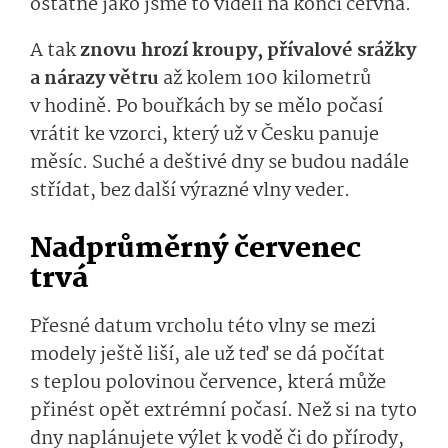
ostatně jako jsme to viděli na konci června.
A tak
znovu hrozí kroupy, přívalové srážky
a nárazy větru
až kolem 100 kilometrů
v hodině. Po bouřkách by se mělo počasí
vrátit ke vzorci, který už v Česku panuje
měsíc. Suché a deštivé dny se budou nadále
střídat, bez další výrazné vlny veder.
Nadprůměrný červenec
trvá
Přesné datum vrcholu této vlny se mezi
modely ještě liší, ale už teď se dá počítat
s teplou polovinou července, která může
přinést opět extrémní počasí. Než si na tyto
dny naplánujete výlet k vodě či do přírody,