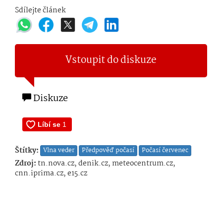
Sdílejte článek
Vstoupit do diskuze
Diskuze
Štítky:
Vlna veder
Předpověď počasí
Počasí červenec
Zdroj:
tn.nova.cz, denik.cz, meteocentrum.cz,
cnn.iprima.cz, e15.cz