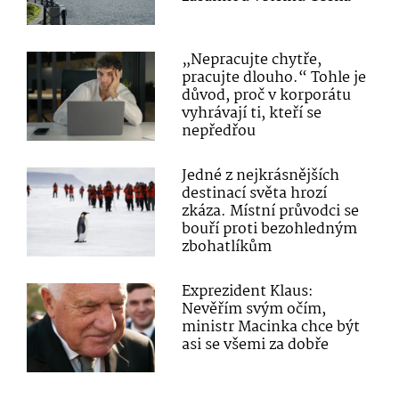
„Nepracujte chytře,
pracujte dlouho.“ Tohle je
důvod, proč v korporátu
vyhrávají ti, kteří se
nepředřou
Jedné z nejkrásnějších
destinací světa hrozí
zkáza. Místní průvodci se
bouří proti bezohledným
zbohatlíkům
Exprezident Klaus:
Nevěřím svým očím,
ministr Macinka chce být
asi se všemi za dobře