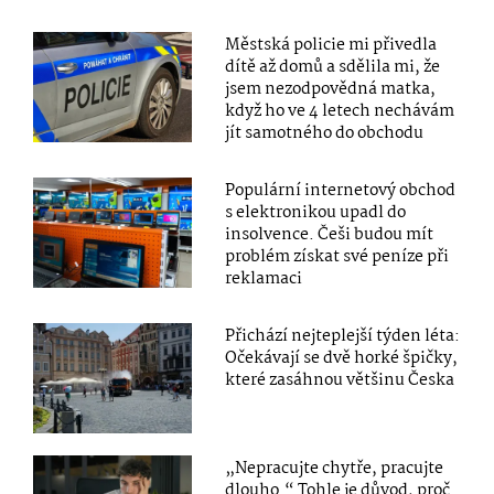
Městská policie mi přivedla
dítě až domů a sdělila mi, že
jsem nezodpovědná matka,
když ho ve 4 letech nechávám
jít samotného do obchodu
Populární internetový obchod
s elektronikou upadl do
insolvence. Češi budou mít
problém získat své peníze při
reklamaci
Přichází nejteplejší týden léta:
Očekávají se dvě horké špičky,
které zasáhnou většinu Česka
„Nepracujte chytře, pracujte
dlouho.“ Tohle je důvod, proč