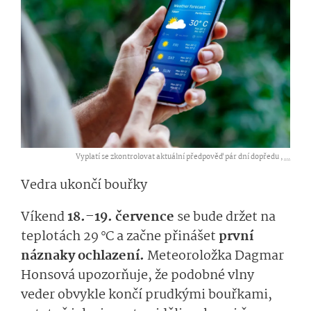
Vyplatí se zkontrolovat aktuální předpověď pár dní dopředu ,
...
Vedra ukončí bouřky
Víkend
18.–19. července
se bude držet na
teplotách 29 °C a začne přinášet
první
náznaky ochlazení.
Meteoroložka Dagmar
Honsová upozorňuje, že podobné vlny
veder obvykle končí prudkými bouřkami,