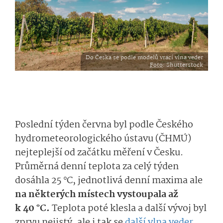
Do Česka se podle modelů vrací vlna veder
Foto
: Shutterstock
Poslední týden června byl podle Českého
hydrometeorolo­gického ústavu (ČHMÚ)
nejteplejší od začátku měření v Česku.
Průměrná denní teplota za celý týden
dosáhla 25 °C, jednotlivá denní maxima ale
na některých místech vystoupala až
k 40 °C.
Teplota poté klesla a další vývoj byl
zprvu nejistý, ale i tak se
další vlna veder