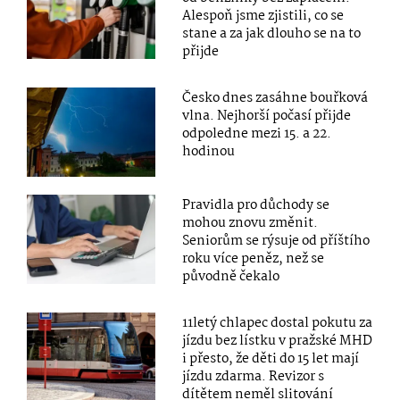
Alespoň jsme zjistili, co se
stane a za jak dlouho se na to
přijde
Česko dnes zasáhne bouřková
vlna. Nejhorší počasí přijde
odpoledne mezi 15. a 22.
hodinou
Pravidla pro důchody se
mohou znovu změnit.
Seniorům se rýsuje od příštího
roku více peněz, než se
původně čekalo
11letý chlapec dostal pokutu za
jízdu bez lístku v pražské MHD
i přesto, že děti do 15 let mají
jízdu zdarma. Revizor s
dítětem neměl slitování