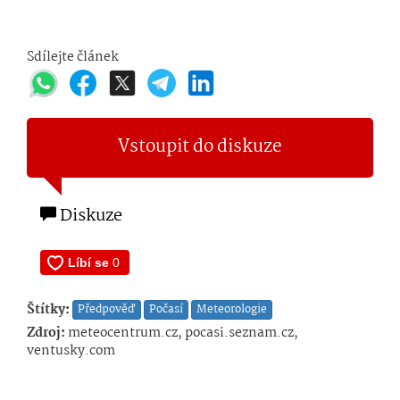
Sdílejte článek
Vstoupit do diskuze
Diskuze
Štítky:
Předpověď
Počasí
Meteorologie
Zdroj:
meteocentrum.cz, pocasi.seznam.cz,
ventusky.com