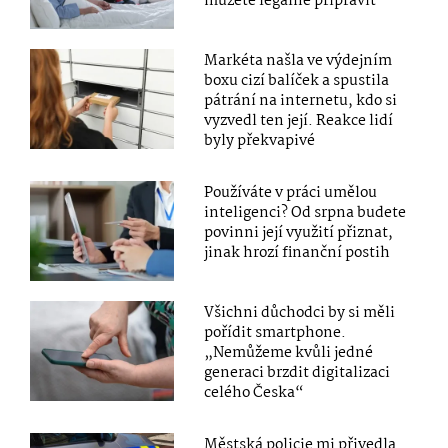
můžete legálně připravit
Markéta našla ve výdejním
boxu cizí balíček a spustila
pátrání na internetu, kdo si
vyzvedl ten její. Reakce lidí
byly překvapivé
Používáte v práci umělou
inteligenci? Od srpna budete
povinni její využití přiznat,
jinak hrozí finanční postih
Všichni důchodci by si měli
pořídit smartphone.
„Nemůžeme kvůli jedné
generaci brzdit digitalizaci
celého Česka“
Městská policie mi přivedla