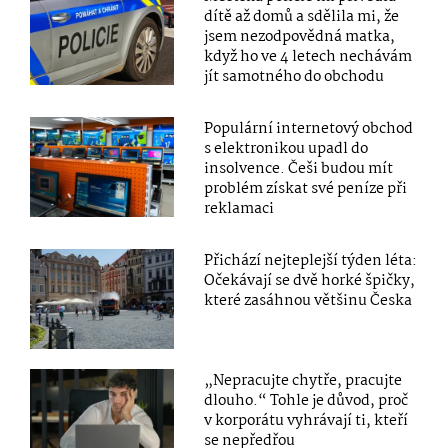
dítě až domů a sdělila mi, že
jsem nezodpovědná matka,
když ho ve 4 letech nechávám
jít samotného do obchodu
Populární internetový obchod
s elektronikou upadl do
insolvence. Češi budou mít
problém získat své peníze při
reklamaci
Přichází nejteplejší týden léta:
Očekávají se dvě horké špičky,
které zasáhnou většinu Česka
„Nepracujte chytře, pracujte
dlouho.“ Tohle je důvod, proč
v korporátu vyhrávají ti, kteří
se nepředřou