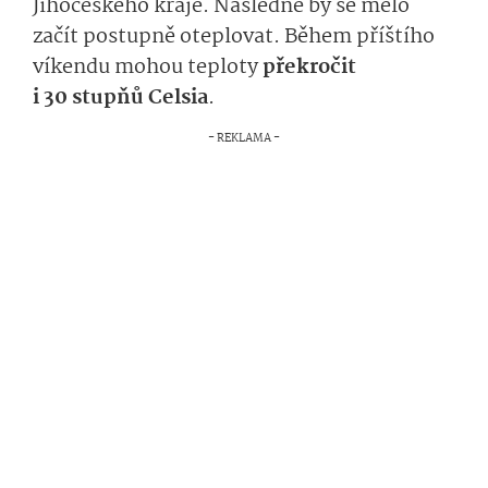
Jihočeského kraje. Následně by se mělo
začít postupně oteplovat. Během příštího
víkendu mohou teploty
překročit
i 30 stupňů Celsia
.