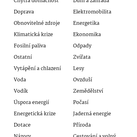
Chytrá domácnost
Dům a zahrada
Doprava
Elektromobilita
Obnovitelné zdroje
Energetika
Klimatická krize
Ekonomika
Fosilní paliva
Odpady
Ostatní
Zvířata
Vytápění a chlazení
Lesy
Voda
Ovzduší
Vodík
Zemědělství
Úspora energií
Počasí
Energetická krize
Jaderná energie
Dotace
Příroda
Názory
Cestování a volný