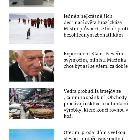
Jedné z nejkrásnějších
destinací světa hrozí zkáza.
Místní průvodci se bouří proti
bezohledným zbohatlíkům
Exprezident Klaus: Nevěřím
svým očím, ministr Macinka
chce být asi se všemi za dobře
Vedra probudila šmejdy ze
„zimního spánku“. Obchody
prodávají ošklivé a nefunkční
výrobky, které končí rovnou v
koši
Otec mi prodal dům s velkou
slevou, protože jsme rodina.