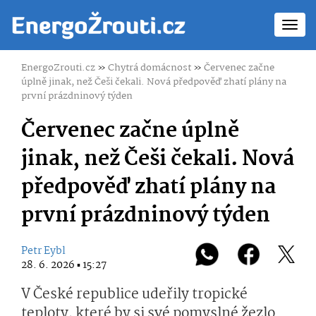
Toggl
navig
EnergoZrouti.cz
»
Chytrá domácnost
»
Červenec začne
úplně jinak, než Češi čekali. Nová předpověď zhatí plány na
první prázdninový týden
Červenec začne úplně
jinak, než Češi čekali. Nová
předpověď zhatí plány na
první prázdninový týden
Petr Eybl
28. 6. 2026 ▪ 15:27
V České republice udeřily tropické
teploty, které by si své pomyslné žezlo