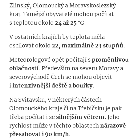
Zlínský, Olomoucký a Moravskoslezský
kraj. Tamější obyvatelé mohou počítat
s teplotou okolo
24 až 25 °C
.
V ostatních krajích by teplota měla
oscilovat okolo
22, maximálně 23 stupňů
.
Meteorologové opět počítají s
proměnlivou
oblačností
. Především na severu Moravy a
severovýchodě Čech se mohou objevit
i
intenzivnější deště a bouřky
.
Na Svitavsku, v některých částech
Olomouckého kraje či na Třebíčsku je pak
třeba počítat i se
silnějším větrem
. Jeho
rychlost může v těchto oblastech
nárazově
přesahovat i 90 km/h
.