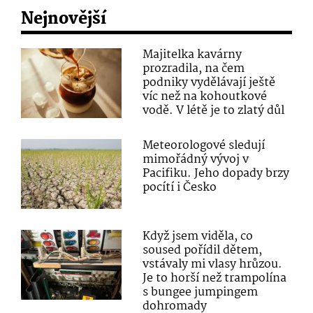
Nejnovější
Majitelka kavárny
prozradila, na čem
podniky vydělávají ještě
víc než na kohoutkové
vodě. V létě je to zlatý důl
Meteorologové sledují
mimořádný vývoj v
Pacifiku. Jeho dopady brzy
pocítí i Česko
Když jsem viděla, co
soused pořídil dětem,
vstávaly mi vlasy hrůzou.
Je to horší než trampolína
s bungee jumpingem
dohromady