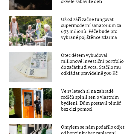
skvěle zabavíte děti
Už od září začne fungovat
supermoderní sanatorium za
693 milionů. Péče bude pro
vybrané pojištěnce zdarma
Otec dětem vybudoval
milionové investiční portfolio
do začátku života. Stačilo mu
odkládat pravidelně 500 Kč
Ve 13 letech si na zahradě
rodičů splnil sen o vlastním
bydlení. Dům postavil téměř
bez cizí pomoci
Omylem se nám podařilo odjet
od benzinky bez zaplacení.