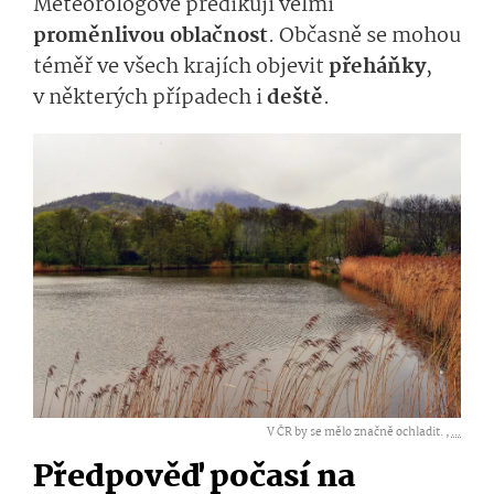
Meteorologové predikují velmi
proměnlivou oblačnost
. Občasně se mohou
téměř ve všech krajích objevit
přeháňky
,
v některých případech i
deště
.
V ČR by se mělo značně ochladit. ,
...
Předpověď počasí na