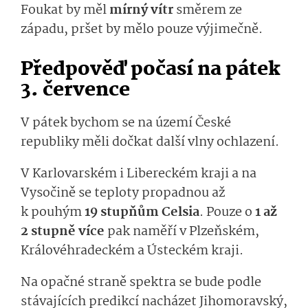
Foukat by měl
mírný vítr
směrem ze
západu, pršet by mělo pouze výjimečně.
Předpověď počasí na pátek
3. července
V pátek bychom se na území České
republiky měli dočkat další vlny ochlazení.
V Karlovarském i Libereckém kraji a na
Vysočině se teploty propadnou až
k pouhým
19 stupňům Celsia
. Pouze o
1 až
2 stupně více
pak naměří v Plzeňském,
Královéhradeckém a Ústeckém kraji.
Na opačné straně spektra se bude podle
stávajících predikcí nacházet Jihomoravský,