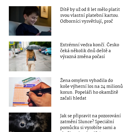
Dítě by už od 8 let mělo platit
svou vlastní platební kartou.
Odborníci vysvětlují, proč
Extrémní vedra končí. Česko
čeká několik dnů deště a
výrazná změna počasí
Žena omylem vyhodila do
koše výherní los na 24 milionů
korun. Popeláři ho okamžitě
začali hledat
Jak se připravit na pozorování
zatmění Slunce? Speciální
pomůcku si vyrobíte sami a