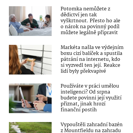
Potomka nemůžete z
dědictví jen tak
vyškrtnout. Přesto ho ale
o nárok na povinný podíl
můžete legálně připravit
Markéta našla ve výdejním
boxu cizí balíček a spustila
pátrání na internetu, kdo
si vyzvedl ten její. Reakce
lidí byly překvapivé
Používáte v práci umělou
inteligenci? Od srpna
budete povinni její využití
přiznat, jinak hrozí
finanční postih
Vypouštěli zahradní bazén
z Mountfieldu na zahradu