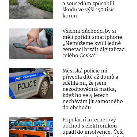
a sousedům způsobili
škodu ve výši 150 tisíc
korun
Všichni důchodci by si
měli pořídit smartphone.
„Nemůžeme kvůli jedné
generaci brzdit digitalizaci
celého Česka“
Městská policie mi
přivedla dítě až domů a
sdělila mi, že jsem
nezodpovědná matka,
když ho ve 4 letech
nechávám jít samotného
do obchodu
Populární internetový
obchod s elektronikou
upadl do insolvence. Češi