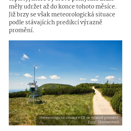
měly udržet až do konce tohoto měsíce.
Již brzy se však meteorologická situace
podle stávajících predikcí výrazně
promění.
Meteorologická situace v ČR se výrazně promění.
Foto
: Shutterstock