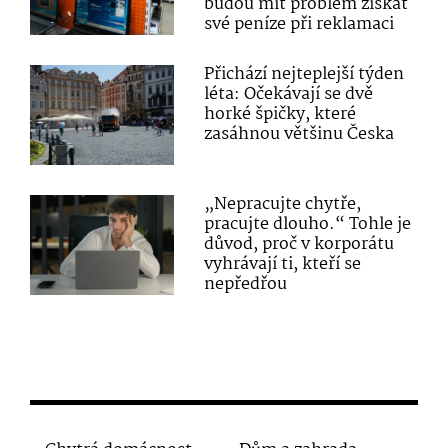
budou mít problém získat
své peníze při reklamaci
Přichází nejteplejší týden
léta: Očekávají se dvě
horké špičky, které
zasáhnou většinu Česka
„Nepracujte chytře,
pracujte dlouho.“ Tohle je
důvod, proč v korporátu
vyhrávají ti, kteří se
nepředřou