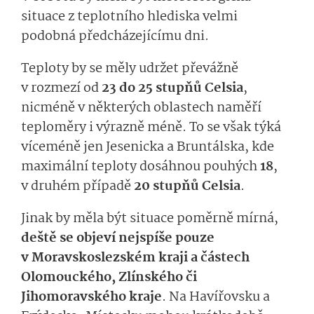
situace z teplotního hlediska velmi
podobná předcházejícímu dni.
Teploty by se měly udržet převážně
v rozmezí od
23 do 25 stupňů Celsia
,
nicméně v některých oblastech naměří
teploměry i výrazně méně. To se však týká
víceméně jen Jesenicka a Bruntálska, kde
maximální teploty dosáhnou pouhých
18
,
v druhém případě
20 stupňů Celsia
.
Jinak by měla být situace poměrně mírná,
deště se objeví nejspíše pouze
v Moravskoslezském kraji a částech
Olomouckého, Zlínského či
Jihomoravského kraje
. Na Havířovsku a