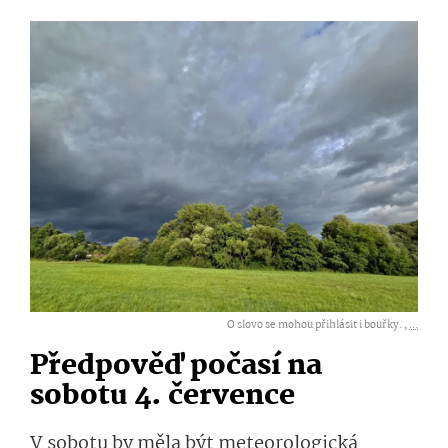
O slovo se mohou přihlásit i bouřky. ,
...
Předpověď počasí na
sobotu 4. července
V sobotu by měla být meteorologická