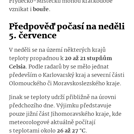
Frýdecko-Místecku mohou krátkodobě
vznikat i
bouře
.
Předpověď počasí na neděli
5. července
V neděli se na území některých krajů
teploty propadnou k
20 až 21 stupňům
Celsia
. Podle radarů by se mělo jednat
především o Karlovarský kraj a severní části
Olomouckého či Moravskoslezského kraje.
Jinak se teploty udrží přibližně na úrovni
předchozího dne. Výjimku představuje
pouze jižní část Jihomoravského kraje, kde
meteorologové aktuálně počítají
s teplotami okolo
26 až 27 °C
.