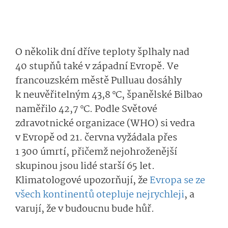
O několik dní dříve teploty šplhaly nad
40 stupňů také v západní Evropě. Ve
francouzském městě Pulluau dosáhly
k neuvěřitelným 43,8 °C, španělské Bilbao
naměřilo 42,7 °C. Podle Světové
zdravotnické organizace (WHO) si vedra
v Evropě od 21. června vyžádala přes
1 300 úmrtí, přičemž nejohroženější
skupinou jsou lidé starší 65 let.
Klimatologové upozorňují, že
Evropa se ze
všech kontinentů otepluje nejrychleji
, a
varují, že v budoucnu bude hůř.