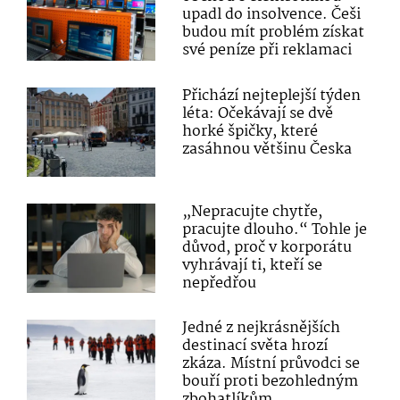
upadl do insolvence. Češi
budou mít problém získat
své peníze při reklamaci
Přichází nejteplejší týden
léta: Očekávají se dvě
horké špičky, které
zasáhnou většinu Česka
„Nepracujte chytře,
pracujte dlouho.“ Tohle je
důvod, proč v korporátu
vyhrávají ti, kteří se
nepředřou
Jedné z nejkrásnějších
destinací světa hrozí
zkáza. Místní průvodci se
bouří proti bezohledným
zbohatlíkům