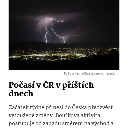
Po bouřkách přijde mírné ochlazení. ,
...
Počasí v ČR v příštích
dnech
Začátek týdne přinesl do Česka předzvěst
vytoužené změny. Bouřková aktivita
postupuje od západu směrem na východ a