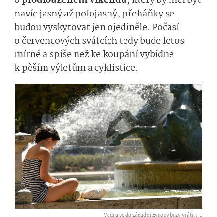
o
prodlouženém víkendu
, který by měl být
navíc jasný až polojasný, přeháňky se
budou vyskytovat jen ojediněle. Počasí
o červencových svátcích tedy bude letos
mírné a spíše než ke koupání vybídne
k pěším výletům a cyklistice.
Vedra se do západní Evropy brzy vrátí. ,
...