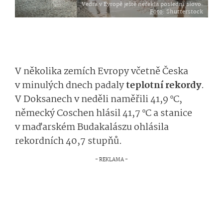
Vedra v Evropě ještě neřekla poslední slovo.
Foto
: Shutterstock
V několika zemích Evropy včetně Česka
v minulých dnech padaly
teplotní rekordy
.
V Doksanech v neděli naměřili 41,9 °C,
německý Coschen hlásil 41,7 °C a stanice
v maďarském Budakalászu ohlásila
rekordních 40,7 stupňů.