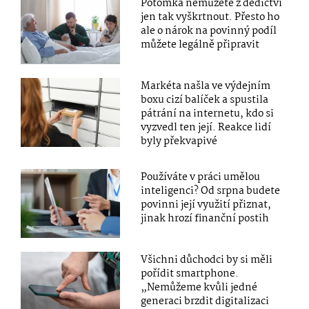
Potomka nemůžete z dědictví
jen tak vyškrtnout. Přesto ho
ale o nárok na povinný podíl
můžete legálně připravit
Markéta našla ve výdejním
boxu cizí balíček a spustila
pátrání na internetu, kdo si
vyzvedl ten její. Reakce lidí
byly překvapivé
Používáte v práci umělou
inteligenci? Od srpna budete
povinni její využití přiznat,
jinak hrozí finanční postih
Všichni důchodci by si měli
pořídit smartphone.
„Nemůžeme kvůli jedné
generaci brzdit digitalizaci