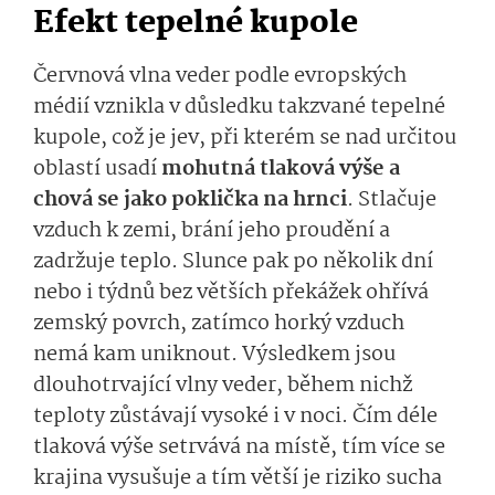
Efekt tepelné kupole
Červnová vlna veder podle evropských
médií vznikla v důsledku takzvané tepelné
kupole, což je jev, při kterém se nad určitou
oblastí usadí
mohutná tlaková výše a
chová se jako poklička na hrnci
. Stlačuje
vzduch k zemi, brání jeho proudění a
zadržuje teplo. Slunce pak po několik dní
nebo i týdnů bez větších překážek ohřívá
zemský povrch, zatímco horký vzduch
nemá kam uniknout. Výsledkem jsou
dlouhotrvající vlny veder, během nichž
teploty zůstávají vysoké i v noci. Čím déle
tlaková výše setrvává na místě, tím více se
krajina vysušuje a tím větší je riziko sucha