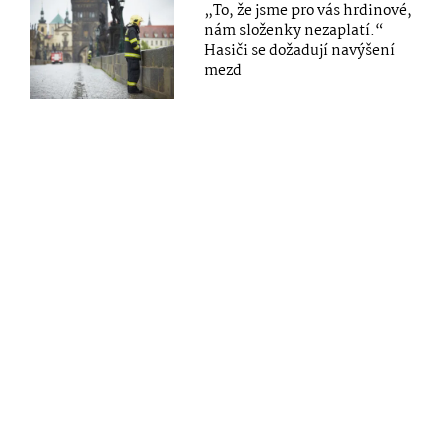
„To, že jsme pro vás hrdinové,
nám složenky nezaplatí.“
Hasiči se dožadují navýšení
mezd