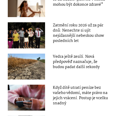
mohou být dokonce zdravé"
Zatmění roku 2026 už za pár
dnů: Nenechte si ujít
nejúžasnější nebeskou show
posledních let
Vedra ještě zesílí. Nová
předpověď naznačuje, že
budou padat další rekordy
Když dítě utratí peníze bez
vašeho vědomí, máte právo na
jejich vrácení. Postup je vcelku
snadný