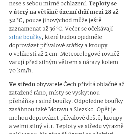
nese s sebou mírné ochlazení.
Teploty se
v úterý na většině území drží mezi 28 až
32 °C
, pouze jihovýchod může ještě
zaznamenat až 36 °C. Večer se očekávají
silné bouřky
, které budou ojediněle
doprovázet přívalové srážky a kroupy
o velikosti až 2 cm. Meteorologové rovněž
varují před silným větrem s nárazy kolem
70 km/h.
Ve středu
obyvatele Čech přivítá oblačné až
zatažené ráno, místy se vyskytnou
přeháňky i silné bouřky. Odpoledne bouřky
zasáhnou také Moravu a Slezsko. Opět je
mohou doprovázet přívalové deště, kroupy
a velmi silný vítr. Teploty ve středu výrazně