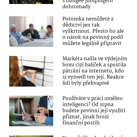
s bungee jumpingem
dohromady
Potomka nemůžete z
dědictví jen tak
vyškrtnout. Přesto ho ale
o nárok na povinný podíl
můžete legálně připravit
Markéta našla ve výdejním
boxu cizí balíček a spustila
pátrání na internetu, kdo
si vyzvedl ten její. Reakce
lidí byly překvapivé
Používáte v práci umělou
inteligenci? Od srpna
budete povinni její využití
přiznat, jinak hrozí
finanční postih