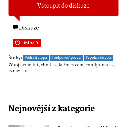
Vstoupit do diskuze
Diskuze
Štítky:
Vedra Evropa
Předpověď počasí
Tepelná kupole
Zdroj:
wmo.int, chmi.cz, latimes.com, cnn.iprima.cz,
ecmwf.in
Nejnovější z kategorie