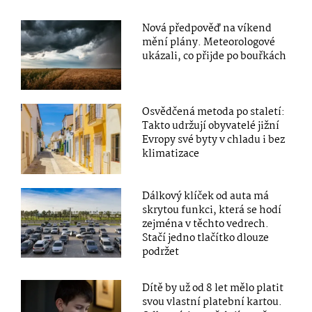
Nová předpověď na víkend
mění plány. Meteorologové
ukázali, co přijde po bouřkách
Osvědčená metoda po staletí:
Takto udržují obyvatelé jižní
Evropy své byty v chladu i bez
klimatizace
Dálkový klíček od auta má
skrytou funkci, která se hodí
zejména v těchto vedrech.
Stačí jedno tlačítko dlouze
podržet
Dítě by už od 8 let mělo platit
svou vlastní platební kartou.