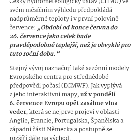
Český hydrometeologický ústav (ČHMÚ) ve
svém měsíčním výhledu předpokládá
nadprůměrné teploty i v první polovině
července:
„Období od konce června do
26. července jako celek bude
pravděpodobně teplejší, než je obvyklé pro
tuto roční dobu.“
Stejný vývoj naznačují také sezónní modely
Evropského centra pro střednědobé
předpovědi počasí (ECMWF). Jak vyplývá
z jeho interaktivní mapy,
už v pondělí
6. července Evropu opět zasáhne vlna
veder
, která se nejprve projeví v oblasti
Anglie, Francie, Portugalska, Španělska a
západní části Německa a postupně se
rozšíří dále na východ.