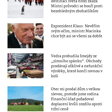
destinací světa hrozí zkáza.
Místní průvodci se bouří proti
bezohledným zbohatlíkům
Exprezident Klaus: Nevěřím
svým očím, ministr Macinka
chce být asi se všemi za dobře
Vedra probudila šmejdy ze
„zimního spánku“. Obchody
prodávají ošklivé a nefunkční
výrobky, které končí rovnou v
koši
Otec mi prodal dům s velkou
slevou, protože jsme rodina.
Finanční úřad požadoval
doplacení kvůli rozdílu oproti
tržní ceně