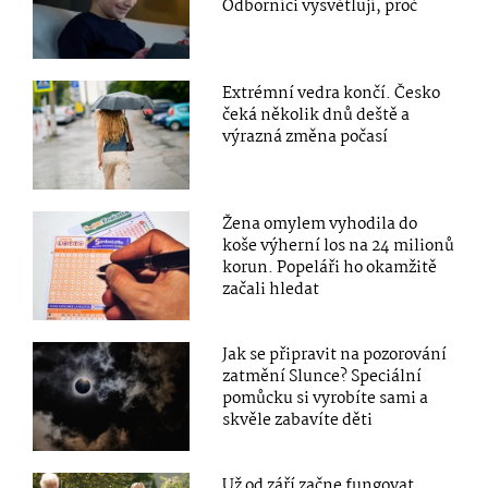
Odborníci vysvětlují, proč
Extrémní vedra končí. Česko
čeká několik dnů deště a
výrazná změna počasí
Žena omylem vyhodila do
koše výherní los na 24 milionů
korun. Popeláři ho okamžitě
začali hledat
Jak se připravit na pozorování
zatmění Slunce? Speciální
pomůcku si vyrobíte sami a
skvěle zabavíte děti
Už od září začne fungovat