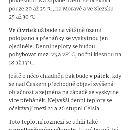
poklesnou. Na západě území se očekává
pouze 20 až 25 °C, na Moravě a ve Slezsku
25 až 30 °C.
Ve čtvrtek
už bude na většině území
polojasno a přeháňky se vyskytnou jen
ojediněle. Denní teploty se budou
pohybovat mezi 23 a 28° C, noční klesnou na
18 až 13° C.
Ještě o něco chladněji pak bude
v pátek
, kdy
se nad Českem přechodně objeví zvýšená
oblačnost a zejména na západě se vyskytne
více přeháněk. Nejvyšší denní teploty se
očekávají mezi 21 a 26 stupni Celsia.
Toto teplotní rozmezí se udrží také