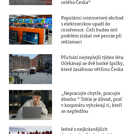
celého Česka“
Populární internetový obchod
s elektronikou upadl do
insolvence. Češi budou mít
problém získat své peníze při
reklamaci
Přichází nejteplejší týden léta:
Očekávají se dvě horké špičky,
které zasáhnou většinu Česka
„Nepracujte chytře, pracujte
dlouho.“ Tohle je důvod, proč
v korporátu vyhrávají ti, kteří
se nepředřou
Jedné z nejkrásnějších