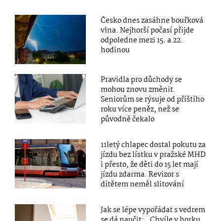
Česko dnes zasáhne bouřková
vlna. Nejhorší počasí přijde
odpoledne mezi 15. a 22.
hodinou
Pravidla pro důchody se
mohou znovu změnit.
Seniorům se rýsuje od příštího
roku více peněz, než se
původně čekalo
11letý chlapec dostal pokutu za
jízdu bez lístku v pražské MHD
i přesto, že děti do 15 let mají
jízdu zdarma. Revizor s
dítětem neměl slitování
Jak se lépe vypořádat s vedrem
se dá naučit: „Chvíle v horku