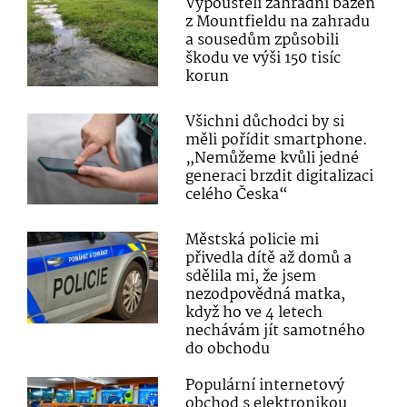
Vypouštěli zahradní bazén
z Mountfieldu na zahradu
a sousedům způsobili
škodu ve výši 150 tisíc
korun
Všichni důchodci by si
měli pořídit smartphone.
„Nemůžeme kvůli jedné
generaci brzdit digitalizaci
celého Česka“
Městská policie mi
přivedla dítě až domů a
sdělila mi, že jsem
nezodpovědná matka,
když ho ve 4 letech
nechávám jít samotného
do obchodu
Populární internetový
obchod s elektronikou