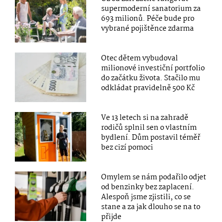
supermoderní sanatorium za
693 milionů. Péče bude pro
vybrané pojištěnce zdarma
Otec dětem vybudoval
milionové investiční portfolio
do začátku života. Stačilo mu
odkládat pravidelně 500 Kč
Ve 13 letech si na zahradě
rodičů splnil sen o vlastním
bydlení. Dům postavil téměř
bez cizí pomoci
Omylem se nám podařilo odjet
od benzinky bez zaplacení.
Alespoň jsme zjistili, co se
stane a za jak dlouho se na to
přijde