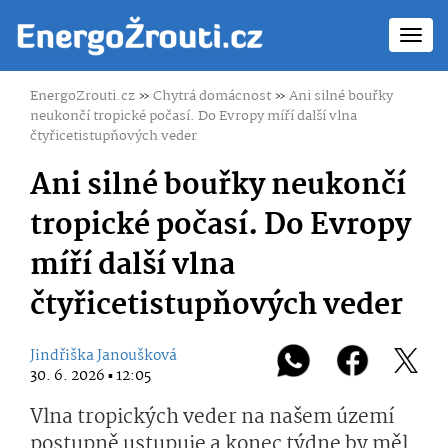
Toggl
navig
EnergoZrouti.cz
»
Chytrá domácnost
»
Ani silné bouřky
neukončí tropické počasí. Do Evropy míří další vlna
čtyřicetistupňových veder
Ani silné bouřky neukončí
tropické počasí. Do Evropy
míří další vlna
čtyřicetistupňových veder
Jindřiška Janoušková
30. 6. 2026 ▪ 12:05
Vlna tropických veder na našem území
postupně ustupuje a konec týdne by měl