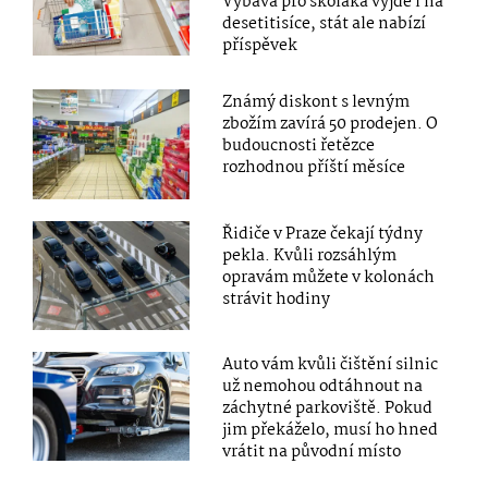
Výbava pro školáka vyjde i na
desetitisíce, stát ale nabízí
příspěvek
Známý diskont s levným
zbožím zavírá 50 prodejen. O
budoucnosti řetězce
rozhodnou příští měsíce
Řidiče v Praze čekají týdny
pekla. Kvůli rozsáhlým
opravám můžete v kolonách
strávit hodiny
Auto vám kvůli čištění silnic
už nemohou odtáhnout na
záchytné parkoviště. Pokud
jim překáželo, musí ho hned
vrátit na původní místo