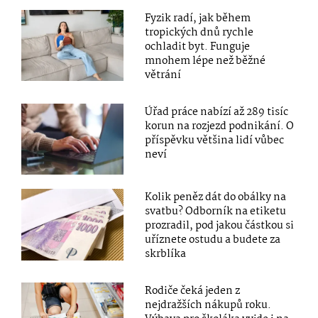
Fyzik radí, jak během
tropických dnů rychle
ochladit byt. Funguje
mnohem lépe než běžné
větrání
Úřad práce nabízí až 289 tisíc
korun na rozjezd podnikání. O
příspěvku většina lidí vůbec
neví
Kolik peněz dát do obálky na
svatbu? Odborník na etiketu
prozradil, pod jakou částkou si
uříznete ostudu a budete za
skrblíka
Rodiče čeká jeden z
nejdražších nákupů roku.