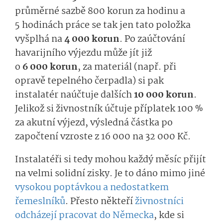
průměrné sazbě 800 korun za hodinu a
5 hodinách práce se tak jen tato položka
vyšplhá na
4 000 korun
. Po zaúčtování
havarijního výjezdu může jít již
o
6 000 korun
, za materiál (např. při
opravě tepelného čerpadla) si pak
instalatér naúčtuje dalších
10 000 korun
.
Jelikož si živnostník účtuje příplatek 100 %
za akutní výjezd, výsledná částka po
započtení vzroste z 16 000 na 32 000 Kč.
Instalatéři si tedy mohou každý měsíc přijít
na velmi solidní zisky. Je to dáno mimo jiné
vysokou poptávkou a nedostatkem
řemeslníků
. Přesto někteří
živnostníci
odcházejí pracovat do Německa
, kde si