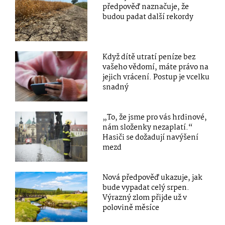
předpověď naznačuje, že
budou padat další rekordy
Když dítě utratí peníze bez
vašeho vědomí, máte právo na
jejich vrácení. Postup je vcelku
snadný
„To, že jsme pro vás hrdinové,
nám složenky nezaplatí.“
Hasiči se dožadují navýšení
mezd
Nová předpověď ukazuje, jak
bude vypadat celý srpen.
Výrazný zlom přijde už v
polovině měsíce