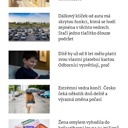
Dálkový klíček od auta má
skrytou funkci, která se hodí
zejména v těchto vedrech.
Stačí jedno tlačítko dlouze
podržet
Dítě by už od 8 let mělo platit
svou vlastní platební kartou.
Odborníci vysvětlují, proč
Extrémní vedra končí. Česko
čeká několik dnů deště a
výrazná změna počasí
Žena omylem vyhodila do