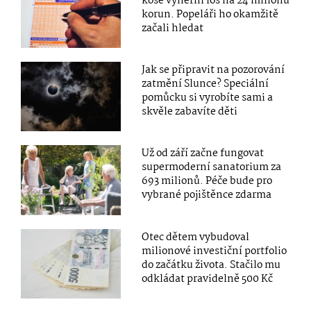
koše výherní los na 24 milionů
korun. Popeláři ho okamžitě
začali hledat
Jak se připravit na pozorování
zatmění Slunce? Speciální
pomůcku si vyrobíte sami a
skvěle zabavíte děti
Už od září začne fungovat
supermoderní sanatorium za
693 milionů. Péče bude pro
vybrané pojištěnce zdarma
Otec dětem vybudoval
milionové investiční portfolio
do začátku života. Stačilo mu
odkládat pravidelně 500 Kč