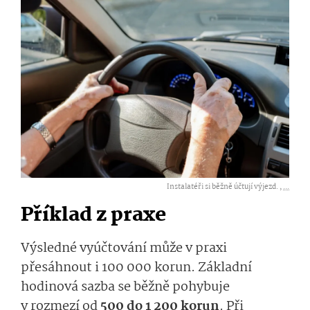
Instalatéři si běžně účtují výjezd. ,
...
Příklad z praxe
Výsledné vyúčtování může v praxi
přesáhnout i 100 000 korun. Základní
hodinová sazba se běžně pohybuje
v rozmezí od
500 do 1 200 korun
. Při