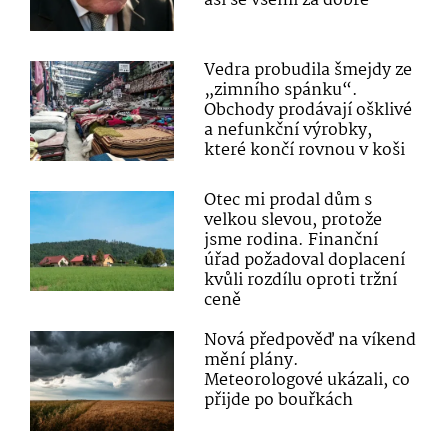
asi se všemi za dobře
Vedra probudila šmejdy ze
„zimního spánku“.
Obchody prodávají ošklivé
a nefunkční výrobky,
které končí rovnou v koši
Otec mi prodal dům s
velkou slevou, protože
jsme rodina. Finanční
úřad požadoval doplacení
kvůli rozdílu oproti tržní
ceně
Nová předpověď na víkend
mění plány.
Meteorologové ukázali, co
přijde po bouřkách