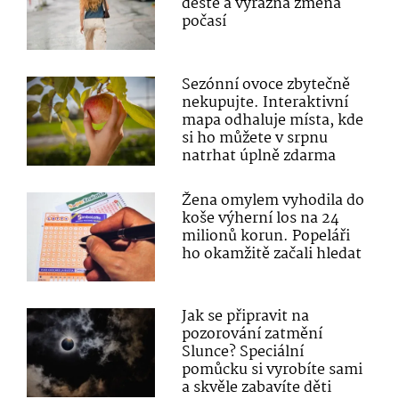
deště a výrazná změna
počasí
Sezónní ovoce zbytečně
nekupujte. Interaktivní
mapa odhaluje místa, kde
si ho můžete v srpnu
natrhat úplně zdarma
Žena omylem vyhodila do
koše výherní los na 24
milionů korun. Popeláři
ho okamžitě začali hledat
Jak se připravit na
pozorování zatmění
Slunce? Speciální
pomůcku si vyrobíte sami
a skvěle zabavíte děti