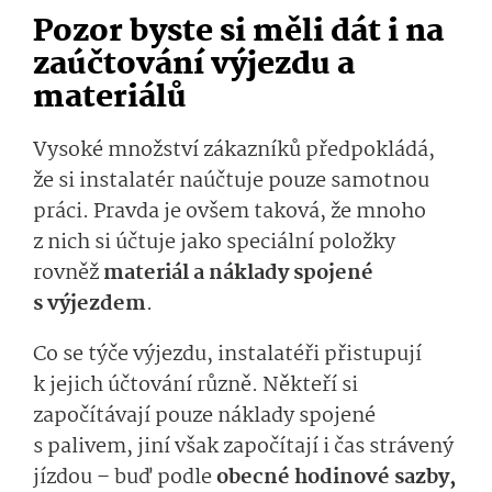
Pozor byste si měli dát i na
zaúčtování výjezdu a
materiálů
Vysoké množství zákazníků předpokládá,
že si instalatér naúčtuje pouze samotnou
práci. Pravda je ovšem taková, že mnoho
z nich si účtuje jako speciální položky
rovněž
materiál a náklady spojené
s výjezdem
.
Co se týče výjezdu, instalatéři přistupují
k jejich účtování různě. Někteří si
započítávají pouze náklady spojené
s palivem, jiní však započítají i čas strávený
jízdou – buď podle
obecné hodinové sazby,