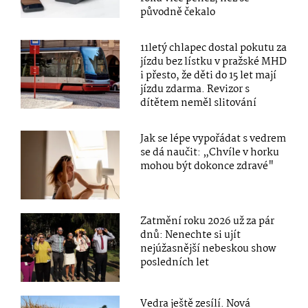
původně čekalo
11letý chlapec dostal pokutu za
jízdu bez lístku v pražské MHD
i přesto, že děti do 15 let mají
jízdu zdarma. Revizor s
dítětem neměl slitování
Jak se lépe vypořádat s vedrem
se dá naučit: „Chvíle v horku
mohou být dokonce zdravé"
Zatmění roku 2026 už za pár
dnů: Nenechte si ujít
nejúžasnější nebeskou show
posledních let
Vedra ještě zesílí. Nová