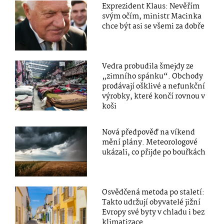
Exprezident Klaus: Nevěřím
svým očím, ministr Macinka
chce být asi se všemi za dobře
Vedra probudila šmejdy ze
„zimního spánku“. Obchody
prodávají ošklivé a nefunkční
výrobky, které končí rovnou v
koši
Nová předpověď na víkend
mění plány. Meteorologové
ukázali, co přijde po bouřkách
Osvědčená metoda po staletí:
Takto udržují obyvatelé jižní
Evropy své byty v chladu i bez
klimatizace