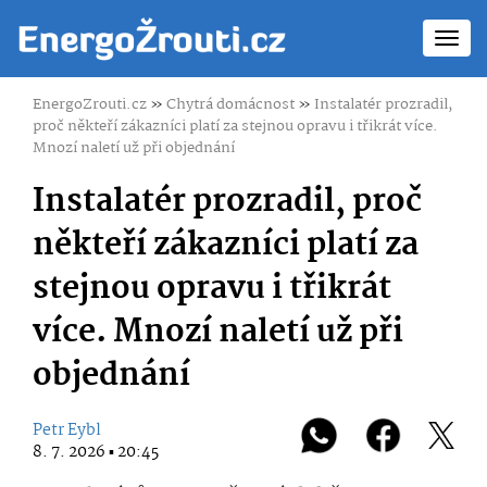
Toggl
navig
EnergoZrouti.cz
»
Chytrá domácnost
»
Instalatér prozradil,
proč někteří zákazníci platí za stejnou opravu i třikrát více.
Mnozí naletí už při objednání
Instalatér prozradil, proč
někteří zákazníci platí za
stejnou opravu i třikrát
více. Mnozí naletí už při
objednání
Petr Eybl
8. 7. 2026 ▪ 20:45