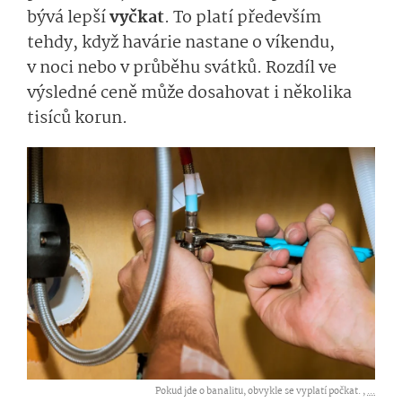
bývá lepší
vyčkat
. To platí především
tehdy, když havárie nastane o víkendu,
v noci nebo v průběhu svátků. Rozdíl ve
výsledné ceně může dosahovat i několika
tisíců korun.
Pokud jde o banalitu, obvykle se vyplatí počkat. ,
...