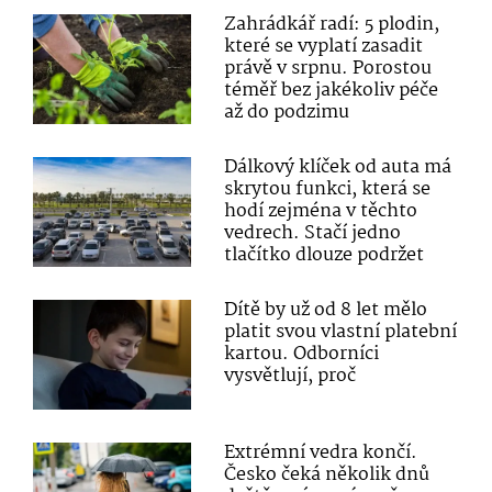
Zahrádkář radí: 5 plodin,
které se vyplatí zasadit
právě v srpnu. Porostou
téměř bez jakékoliv péče
až do podzimu
Dálkový klíček od auta má
skrytou funkci, která se
hodí zejména v těchto
vedrech. Stačí jedno
tlačítko dlouze podržet
Dítě by už od 8 let mělo
platit svou vlastní platební
kartou. Odborníci
vysvětlují, proč
Extrémní vedra končí.
Česko čeká několik dnů