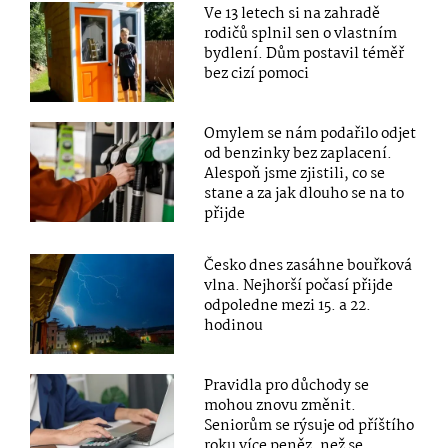
Ve 13 letech si na zahradě
rodičů splnil sen o vlastním
bydlení. Dům postavil téměř
bez cizí pomoci
Omylem se nám podařilo odjet
od benzinky bez zaplacení.
Alespoň jsme zjistili, co se
stane a za jak dlouho se na to
přijde
Česko dnes zasáhne bouřková
vlna. Nejhorší počasí přijde
odpoledne mezi 15. a 22.
hodinou
Pravidla pro důchody se
mohou znovu změnit.
Seniorům se rýsuje od příštího
roku více peněz, než se