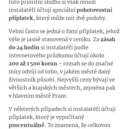
tuto prioritní službu si však mnozí
instalatéři účtují speciální
pohotovostní
příplatek
, který může mít dvě podoby.
Velmi často se jedná o fixní příplatek, jehož
výše je jasně stanovená v ceníku. Za
zásah
do 24 hodin
si instalatéři podle
internetového průzkumu účtují okolo
200 až 1 500 korun
– rozsah se do značné
míry odvíjí od toho, v jakém městě daný
živnostník působí. Nejvyšší ceny bývají ve
větších a krajských městech, zejména pak
v hlavním městě Praze.
V některých případech si instalatéři účtují
příplatek, který je vypočítaný
procentuálně
. To znamená, že celkovou