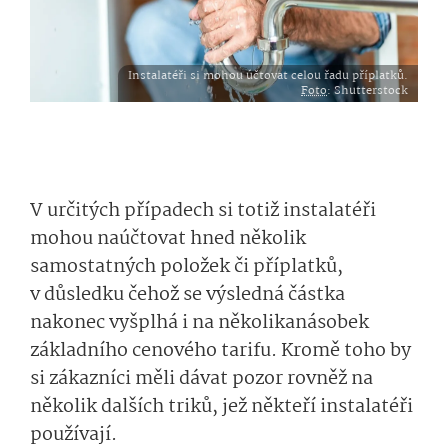
Instalatéři si mohou účtovat celou řadu příplatků.
Foto
: Shutterstock
V určitých případech si totiž instalatéři
mohou naúčtovat hned několik
samostatných položek či příplatků,
v důsledku čehož se výsledná částka
nakonec vyšplhá i na několikanásobek
základního cenového tarifu. Kromě toho by
si zákazníci měli dávat pozor rovněž na
několik dalších triků, jež někteří instalatéři
používají.