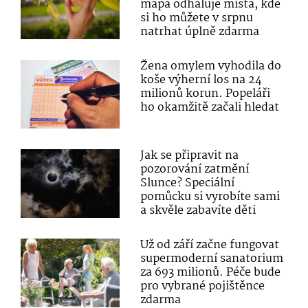
mapa odhaluje místa, kde
si ho můžete v srpnu
natrhat úplně zdarma
Žena omylem vyhodila do
koše výherní los na 24
milionů korun. Popeláři
ho okamžitě začali hledat
Jak se připravit na
pozorování zatmění
Slunce? Speciální
pomůcku si vyrobíte sami
a skvěle zabavíte děti
Už od září začne fungovat
supermoderní sanatorium
za 693 milionů. Péče bude
pro vybrané pojištěnce
zdarma