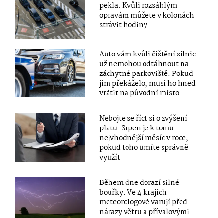
pekla. Kvůli rozsáhlým
opravám můžete v kolonách
strávit hodiny
Auto vám kvůli čištění silnic
už nemohou odtáhnout na
záchytné parkoviště. Pokud
jim překáželo, musí ho hned
vrátit na původní místo
Nebojte se říct si o zvýšení
platu. Srpen je k tomu
nejvhodnější měsíc v roce,
pokud toho umíte správně
využít
Během dne dorazí silné
bouřky. Ve 4 krajích
meteorologové varují před
nárazy větru a přívalovými