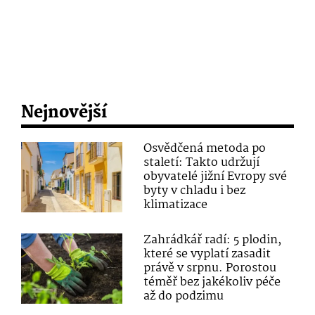
Nejnovější
Osvědčená metoda po
staletí: Takto udržují
obyvatelé jižní Evropy své
byty v chladu i bez
klimatizace
Zahrádkář radí: 5 plodin,
které se vyplatí zasadit
právě v srpnu. Porostou
téměř bez jakékoliv péče
až do podzimu