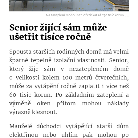
Na zateplení mohou senioři získat až 250 tisíc korun ,
...
Senior žijící sám může
ušetřit tisíce ročně
Spousta starších rodinných domů má velmi
špatné tepelně izolační vlastnosti. Senior,
který žije sám v nezatepleném domě
o velikosti kolem 100 metrů čtverečních,
může za vytápění ročně zaplatit i více než
60 tisíc korun. Po základním zateplení a
výměně oken přitom mohou náklady
výrazně klesnout.
Manželé důchodci vytápějící starší dům
elektřinou nebo uhlím pak mohou po