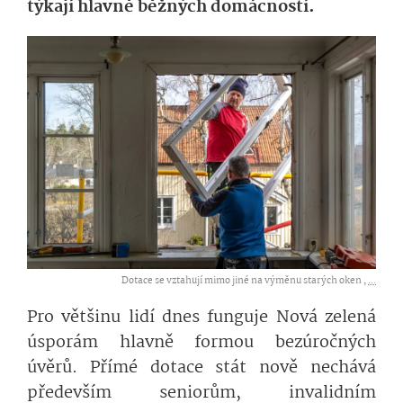
týkají hlavně běžných domácností.
Dotace se vztahují mimo jiné na výměnu starých oken ,
...
Pro většinu lidí dnes funguje Nová zelená
úsporám hlavně formou bezúročných
úvěrů. Přímé dotace stát nově nechává
především seniorům, invalidním