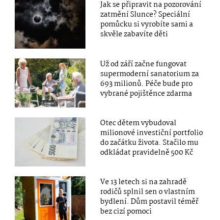
Jak se připravit na pozorování
zatmění Slunce? Speciální
pomůcku si vyrobíte sami a
skvěle zabavíte děti
Už od září začne fungovat
supermoderní sanatorium za
693 milionů. Péče bude pro
vybrané pojištěnce zdarma
Otec dětem vybudoval
milionové investiční portfolio
do začátku života. Stačilo mu
odkládat pravidelně 500 Kč
Ve 13 letech si na zahradě
rodičů splnil sen o vlastním
bydlení. Dům postavil téměř
bez cizí pomoci