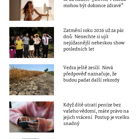
mohou být dokonce zdravé"
Zatmění roku 2026 už za pár
dnů: Nenechte si ujít
nejúžasnější nebeskou show
posledních let
Vedra ještě zesílí. Nová
předpověď naznačuje, že
budou padat další rekordy
Když dítě utratí peníze bez
vašeho vědomí, máte právo na
jejich vrácení. Postup je vcelku
snadný