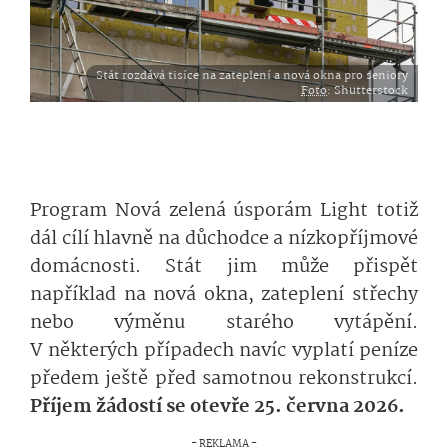
Stát rozdává tisíce na zateplení a nová okna pro seniory
Foto
: Shutterstock
Program Nová zelená úsporám Light totiž
dál cílí hlavně na důchodce a nízkopříjmové
domácnosti. Stát jim může přispět
například na nová okna, zateplení střechy
nebo výměnu starého vytápění.
V některých případech navíc vyplatí peníze
předem ještě před samotnou rekonstrukcí.
Příjem žádostí se otevře 25. června 2026.