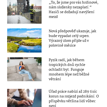
„To, že jsme pro vás hrdinové,
nám složenky nezaplatí.“
Hasiči se dožadují navýšení
mezd
Nová předpověď ukazuje, jak
bude vypadat celý srpen.
Výrazný zlom přijde už v
polovině měsíce
Fyzik radí, jak během
tropických dnů rychle
ochladit byt. Funguje
mnohem lépe než běžné
větrání
Úřad práce nabízí až 289 tisíc
korun na rozjezd podnikání. O
příspěvku většina lidí vůbec
neví