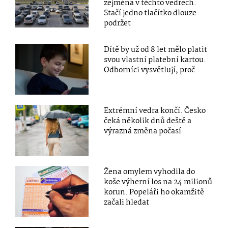
zejména v těchto vedrech.
Stačí jedno tlačítko dlouze
podržet
Dítě by už od 8 let mělo platit
svou vlastní platební kartou.
Odborníci vysvětlují, proč
Extrémní vedra končí. Česko
čeká několik dnů deště a
výrazná změna počasí
Žena omylem vyhodila do
koše výherní los na 24 milionů
korun. Popeláři ho okamžitě
začali hledat