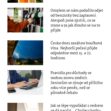
Omylem se nám podařilo odjet
od benzinky bez zaplacení.
Alespoň jsme zjistili, co se
stane a za jak dlouho se na to
přijde
Česko dnes zasáhne bouřková
vlna. Nejhorší počasí přijde
odpoledne mezi 15. a 22.
hodinou
Pravidla pro důchody se
mohou znovu změnit.
Seniorům se rýsuje od příštího
roku více peněz, než se
původně čekalo
Jak se lépe vypořádat s vedrem
se dá naučit: „Chvíle v horku