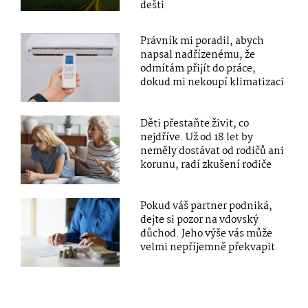
dešti
Právník mi poradil, abych
napsal nadřízenému, že
odmítám přijít do práce,
dokud mi nekoupí klimatizaci
Děti přestaňte živit, co
nejdříve. Už od 18 let by
neměly dostávat od rodičů ani
korunu, radí zkušení rodiče
Pokud váš partner podniká,
dejte si pozor na vdovský
důchod. Jeho výše vás může
velmi nepříjemně překvapit