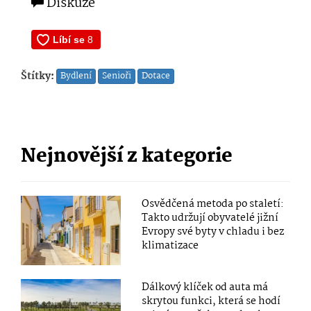
Diskuze
Štítky:
Bydlení
Senioři
Dotace
Nejnovější z kategorie
Osvědčená metoda po staletí:
Takto udržují obyvatelé jižní
Evropy své byty v chladu i bez
klimatizace
Dálkový klíček od auta má
skrytou funkci, která se hodí