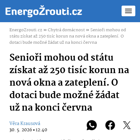
Toggl
navig
EnergoZrouti.cz
»
Chytrá domácnost
»
Senioři mohou od
státu získat až 250 tisíc korun na nová okna a zateplení. O
dotaci bude možné žádat už na konci června
Senioři mohou od státu
získat až 250 tisíc korun na
nová okna a zateplení. O
dotaci bude možné žádat
už na konci června
Věra Krausová
30. 5. 2026 ▪ 12:40