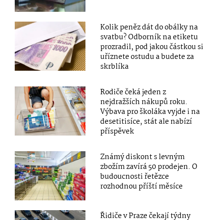
Kolik peněz dát do obálky na
svatbu? Odborník na etiketu
prozradil, pod jakou částkou si
uříznete ostudu a budete za
skrblíka
Rodiče čeká jeden z
nejdražších nákupů roku.
Výbava pro školáka vyjde i na
desetitisíce, stát ale nabízí
příspěvek
Známý diskont s levným
zbožím zavírá 50 prodejen. O
budoucnosti řetězce
rozhodnou příští měsíce
Řidiče v Praze čekají týdny