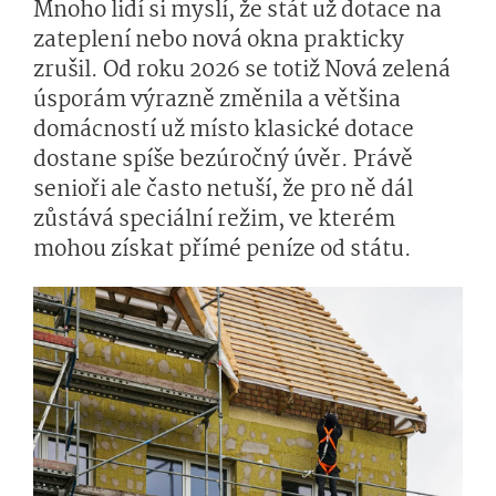
Mnoho lidí si myslí, že stát už dotace na
zateplení nebo nová okna prakticky
zrušil. Od roku 2026 se totiž Nová zelená
úsporám výrazně změnila a většina
domácností už místo klasické dotace
dostane spíše bezúročný úvěr. Právě
senioři ale často netuší, že pro ně dál
zůstává speciální režim, ve kterém
mohou získat přímé peníze od státu.