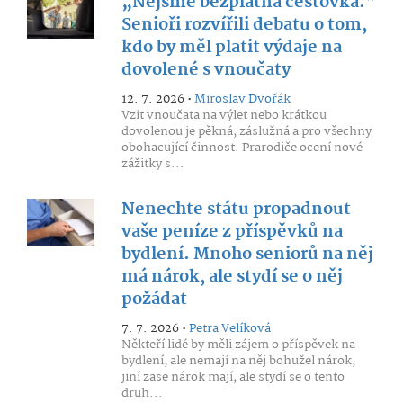
„Nejsme bezplatná cestovka.“
Senioři rozvířili debatu o tom,
kdo by měl platit výdaje na
dovolené s vnoučaty
12. 7. 2026 •
Miroslav Dvořák
Vzít vnoučata na výlet nebo krátkou
dovolenou je pěkná, záslužná a pro všechny
obohacující činnost. Prarodiče ocení nové
zážitky s...
Nenechte státu propadnout
vaše peníze z příspěvků na
bydlení. Mnoho seniorů na něj
má nárok, ale stydí se o něj
požádat
7. 7. 2026 •
Petra Velíková
Někteří lidé by měli zájem o příspěvek na
bydlení, ale nemají na něj bohužel nárok,
jiní zase nárok mají, ale stydí se o tento
druh...