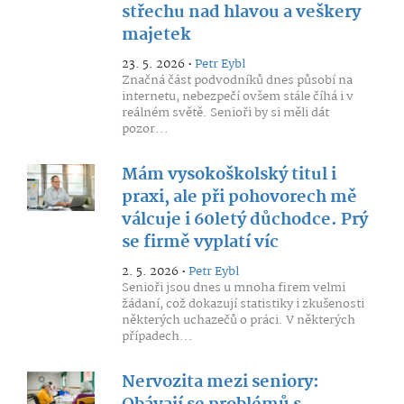
střechu nad hlavou a veškery
majetek
23. 5. 2026 •
Petr Eybl
Značná část podvodníků dnes působí na
internetu, nebezpečí ovšem stále číhá i v
reálném světě. Senioři by si měli dát
pozor...
Mám vysokoškolský titul i
praxi, ale při pohovorech mě
válcuje i 60letý důchodce. Prý
se firmě vyplatí víc
2. 5. 2026 •
Petr Eybl
Senioři jsou dnes u mnoha firem velmi
žádaní, což dokazují statistiky i zkušenosti
některých uchazečů o práci. V některých
případech...
Nervozita mezi seniory: