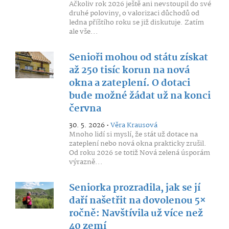
Ačkoliv rok 2026 ještě ani nevstoupil do své
druhé poloviny, o valorizaci důchodů od
ledna příštího roku se již diskutuje. Zatím
ale vše...
Senioři mohou od státu získat
až 250 tisíc korun na nová
okna a zateplení. O dotaci
bude možné žádat už na konci
června
30. 5. 2026 •
Věra Krausová
Mnoho lidí si myslí, že stát už dotace na
zateplení nebo nová okna prakticky zrušil.
Od roku 2026 se totiž Nová zelená úsporám
výrazně...
Seniorka prozradila, jak se jí
daří našetřit na dovolenou 5×
ročně: Navštívila už více než
40 zemí