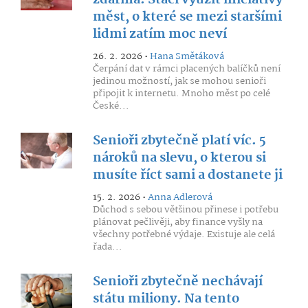
zdarma. Stačí využít iniciativy
měst, o které se mezi staršími
lidmi zatím moc neví
26. 2. 2026 •
Hana Smětáková
Čerpání dat v rámci placených balíčků není
jedinou možností, jak se mohou senioři
připojit k internetu. Mnoho měst po celé
České...
Senioři zbytečně platí víc. 5
nároků na slevu, o kterou si
musíte říct sami a dostanete ji
15. 2. 2026 •
Anna Adlerová
Důchod s sebou většinou přinese i potřebu
plánovat pečlivěji, aby finance vyšly na
všechny potřebné výdaje. Existuje ale celá
řada...
Senioři zbytečně nechávají
státu miliony. Na tento