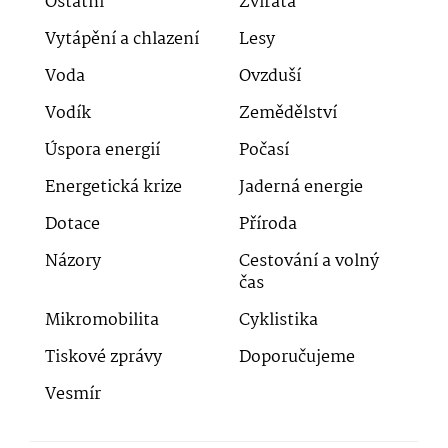
Ostatní
Zvířata
Vytápění a chlazení
Lesy
Voda
Ovzduší
Vodík
Zemědělství
Úspora energií
Počasí
Energetická krize
Jaderná energie
Dotace
Příroda
Názory
Cestování a volný
čas
Mikromobilita
Cyklistika
Tiskové zprávy
Doporučujeme
Vesmír