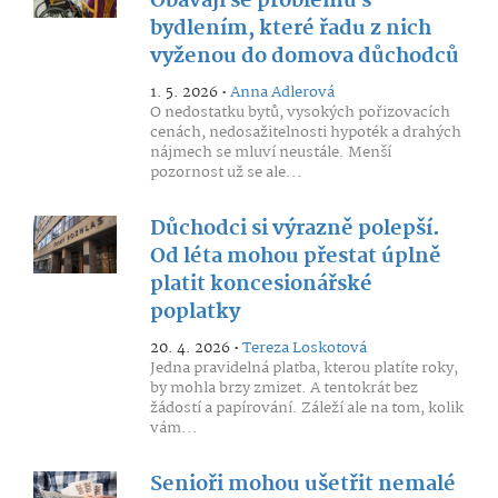
Obávají se problémů s
bydlením, které řadu z nich
vyženou do domova důchodců
1. 5. 2026 •
Anna Adlerová
O nedostatku bytů, vysokých pořizovacích
cenách, nedosažitelnosti hypoték a drahých
nájmech se mluví neustále. Menší
pozornost už se ale...
Důchodci si výrazně polepší.
Od léta mohou přestat úplně
platit koncesionářské
poplatky
20. 4. 2026 •
Tereza Loskotová
Jedna pravidelná platba, kterou platíte roky,
by mohla brzy zmizet. A tentokrát bez
žádostí a papírování. Záleží ale na tom, kolik
vám...
Senioři mohou ušetřit nemalé