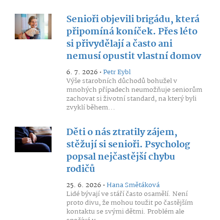
Senioři objevili brigádu, která
připomíná koníček. Přes léto
si přivydělají a často ani
nemusí opustit vlastní domov
6. 7. 2026 •
Petr Eybl
Výše starobních důchodů bohužel v
mnohých případech neumožňuje seniorům
zachovat si životní standard, na který byli
zvyklí během...
Děti o nás ztratily zájem,
stěžují si senioři. Psycholog
popsal nejčastější chybu
rodičů
25. 6. 2026 •
Hana Smětáková
Lidé bývají ve stáří často osamělí. Není
proto divu, že mohou toužit po častějším
kontaktu se svými dětmi. Problém ale