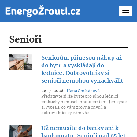
Toggl
navig
Senioři
Seniorům přinesou nákup až
do bytu a vyskládají do
lednice. Dobrovolníky si
senioři nemohou vynachválit
29. 7. 2026 •
Hana Smětáková
Představte si, že byste pro plnou lednici
prakticky nemuseli hnout prstem. Jen byste
si vybrali, co vám zrovna chybí, a
dobrovolníci by vám vše...
Už nemusíte do banky ani k
bankomatu. Senioři nad 65 let