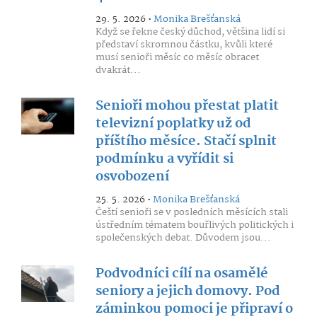
29. 5. 2026 •
Monika Brešťanská
Když se řekne český důchod, většina lidí si
představí skromnou částku, kvůli které
musí senioři měsíc co měsíc obracet
dvakrát...
Senioři mohou přestat platit
televizní poplatky už od
příštího měsíce. Stačí splnit
podmínku a vyřídit si
osvobození
25. 5. 2026 •
Monika Brešťanská
Čeští senioři se v posledních měsících stali
ústředním tématem bouřlivých politických i
společenských debat. Důvodem jsou...
Podvodníci cílí na osamělé
seniory a jejich domovy. Pod
záminkou pomoci je připraví o