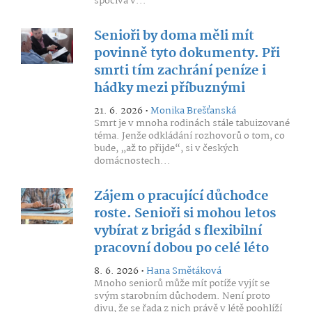
spočívá v...
Senioři by doma měli mít
povinně tyto dokumenty. Při
smrti tím zachrání peníze i
hádky mezi příbuznými
21. 6. 2026 •
Monika Brešťanská
Smrt je v mnoha rodinách stále tabuizované
téma. Jenže odkládání rozhovorů o tom, co
bude, „až to přijde“, si v českých
domácnostech...
Zájem o pracující důchodce
roste. Senioři si mohou letos
vybírat z brigád s flexibilní
pracovní dobou po celé léto
8. 6. 2026 •
Hana Smětáková
Mnoho seniorů může mít potíže vyjít se
svým starobním důchodem. Není proto
divu, že se řada z nich právě v létě poohlíží