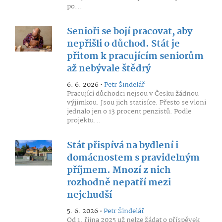
po...
Senioři se bojí pracovat, aby
nepřišli o důchod. Stát je
přitom k pracujícím seniorům
až nebývale štědrý
6. 6. 2026 •
Petr Šindelář
Pracující důchodci nejsou v Česku žádnou
výjimkou. Jsou jich statisíce. Přesto se vloni
jednalo jen o 13 procent penzistů. Podle
projektu...
Stát přispívá na bydlení i
domácnostem s pravidelným
příjmem. Mnozí z nich
rozhodně nepatří mezi
nejchudší
5. 6. 2026 •
Petr Šindelář
Od 1. října 2025 už nelze žádat o příspěvek