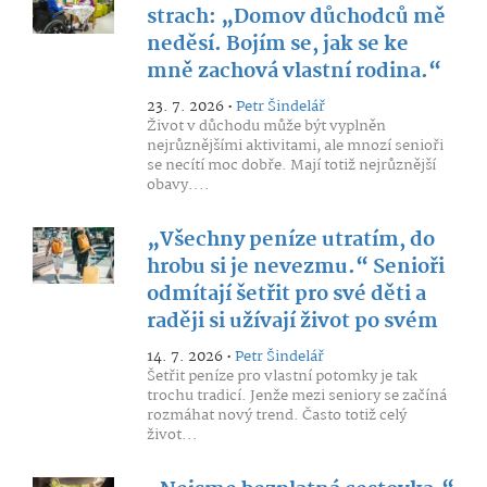
strach: „Domov důchodců mě
neděsí. Bojím se, jak se ke
mně zachová vlastní rodina.“
23. 7. 2026 •
Petr Šindelář
Život v důchodu může být vyplněn
nejrůznějšími aktivitami, ale mnozí senioři
se necítí moc dobře. Mají totiž nejrůznější
obavy....
„Všechny peníze utratím, do
hrobu si je nevezmu.“ Senioři
odmítají šetřit pro své děti a
raději si užívají život po svém
14. 7. 2026 •
Petr Šindelář
Šetřit peníze pro vlastní potomky je tak
trochu tradicí. Jenže mezi seniory se začíná
rozmáhat nový trend. Často totiž celý
život...