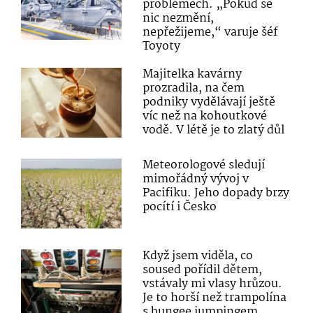
problémech. „Pokud se
nic nezmění,
nepřežijeme,“ varuje šéf
Toyoty
Majitelka kavárny
prozradila, na čem
podniky vydělávají ještě
víc než na kohoutkové
vodě. V létě je to zlatý důl
Meteorologové sledují
mimořádný vývoj v
Pacifiku. Jeho dopady brzy
pocítí i Česko
Když jsem viděla, co
soused pořídil dětem,
vstávaly mi vlasy hrůzou.
Je to horší než trampolína
s bungee jumpingem