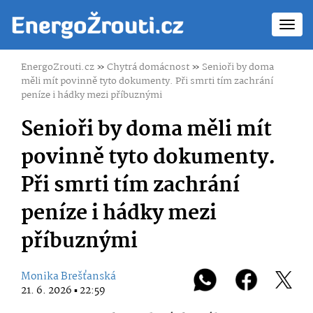
Toggl
navig
EnergoZrouti.cz
»
Chytrá domácnost
»
Senioři by doma
měli mít povinně tyto dokumenty. Při smrti tím zachrání
peníze i hádky mezi příbuznými
Senioři by doma měli mít
povinně tyto dokumenty.
Při smrti tím zachrání
peníze i hádky mezi
příbuznými
Monika Brešťanská
21. 6. 2026 ▪ 22:59