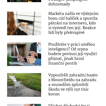
dohromady
Markéta našla ve výdejním
boxu cizí balíček a spustila
pátrání na internetu, kdo
si vyzvedl ten její. Reakce
lidí byly překvapivé
Používáte v práci umělou
inteligenci? Od srpna
budete povinni její využití
přiznat, jinak hrozí
finanční postih
Vypouštěli zahradní bazén
z Mountfieldu na zahradu
a sousedům způsobili
škodu ve výši 150 tisíc
korun