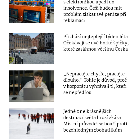
s elektronikou upadl do
insolvence. Češi budou mít
problém získat své peníze při
reklamaci
Přichází nejteplejší týden léta:
Očekávají se dvě horké špičky,
které zasáhnou většinu Česka
„Nepracujte chytře, pracujte
dlouho.“ Tohle je důvod, proč
v korporátu vyhrávají ti, kteří
se nepředřou
Jedné z nejkrásnějších
destinací světa hrozí zkáza.
Místní průvodci se bouří proti
bezohledným zbohatlíkům