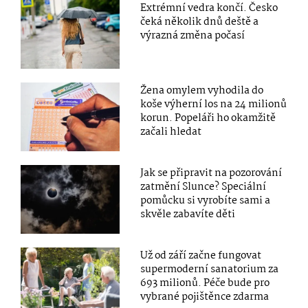
Extrémní vedra končí. Česko
čeká několik dnů deště a
výrazná změna počasí
Žena omylem vyhodila do
koše výherní los na 24 milionů
korun. Popeláři ho okamžitě
začali hledat
Jak se připravit na pozorování
zatmění Slunce? Speciální
pomůcku si vyrobíte sami a
skvěle zabavíte děti
Už od září začne fungovat
supermoderní sanatorium za
693 milionů. Péče bude pro
vybrané pojištěnce zdarma