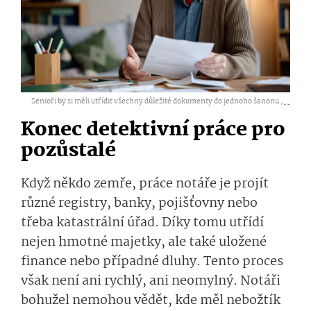
Senioři by si měli utřídit všechny důležité dokumenty do jednoho šanonu ,
...
Konec detektivní práce pro
pozůstalé
Když někdo zemře, práce notáře je projít
různé registry, banky, pojišťovny nebo
třeba katastrální úřad. Díky tomu utřídí
nejen hmotné majetky, ale také uložené
finance nebo případné dluhy. Tento proces
však není ani rychlý, ani neomylný. Notáři
bohužel nemohou vědět, kde měl nebožtík