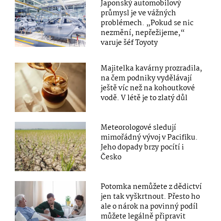
Japonský automobilový
průmysl je ve vážných
problémech. „Pokud se nic
nezmění, nepřežijeme,“
varuje šéf Toyoty
Majitelka kavárny prozradila,
na čem podniky vydělávají
ještě víc než na kohoutkové
vodě. V létě je to zlatý důl
Meteorologové sledují
mimořádný vývoj v Pacifiku.
Jeho dopady brzy pocítí i
Česko
Potomka nemůžete z dědictví
jen tak vyškrtnout. Přesto ho
ale o nárok na povinný podíl
můžete legálně připravit