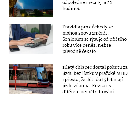
odpoledne mezi 15. a 22.
hodinou
Pravidla pro důchody se
mohou znovu změnit.
Seniorům se rýsuje od příštího
roku více peněz, než se
původně čekalo
11letý chlapec dostal pokutu za
jízdu bez lístku v pražské MHD
i přesto, že děti do 15 let mají
jízdu zdarma. Revizor s
dítětem neměl slitování