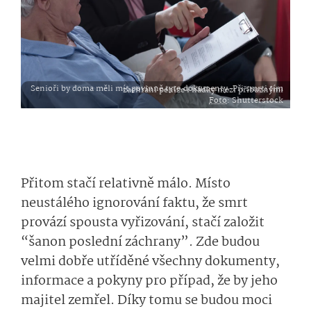
Senioři by doma měli mít povinně tyto dokumenty. Při smrti tím zachrání peníze i hádky mezi příbuznými
Foto
: Shutterstock
Přitom stačí relativně málo. Místo
neustálého ignorování faktu, že smrt
provází spousta vyřizování, stačí založit
“šanon poslední záchrany”. Zde budou
velmi dobře utříděné všechny dokumenty,
informace a pokyny pro případ, že by jeho
majitel zemřel. Díky tomu se budou moci