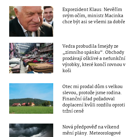
Exprezident Klaus: Nevěřím
svým očím, ministr Macinka
chce být asi se všemi za dobře
Vedra probudila šmejdy ze
„zimního spánku“. Obchody
prodávají ošklivé a nefunkční
výrobky, které končí rovnou v
koši
Otec mi prodal dům s velkou
slevou, protože jsme rodina.
Finanční úřad požadoval
doplacení kvůli rozdílu oproti
tržní ceně
Nová předpověď na víkend
mění plány. Meteorologové