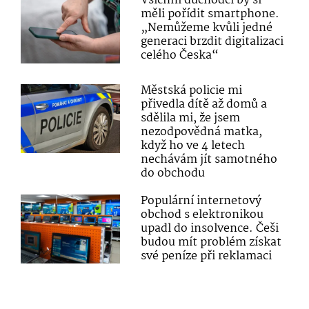
Všichni důchodci by si
měli pořídit smartphone.
„Nemůžeme kvůli jedné
generaci brzdit digitalizaci
celého Česka“
Městská policie mi
přivedla dítě až domů a
sdělila mi, že jsem
nezodpovědná matka,
když ho ve 4 letech
nechávám jít samotného
do obchodu
Populární internetový
obchod s elektronikou
upadl do insolvence. Češi
budou mít problém získat
své peníze při reklamaci