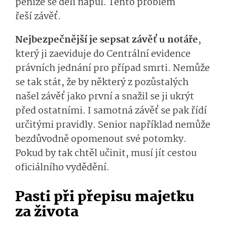
peníze se dělí napůl. Tento problém
řeší závěť.
Nejbezpečnější je sepsat závěť u notáře
,
který ji zaeviduje do Centrální evidence
právních jednání pro případ smrti. Nemůže
se tak stát, že by některý z pozůstalých
našel závěť jako první a snažil se ji ukrýt
před ostatními. I samotná závěť se pak řídí
určitými pravidly. Senior například nemůže
bezdůvodně opomenout své potomky.
Pokud by tak chtěl učinit, musí jít cestou
oficiálního vydědění.
Pasti při přepisu majetku
za života