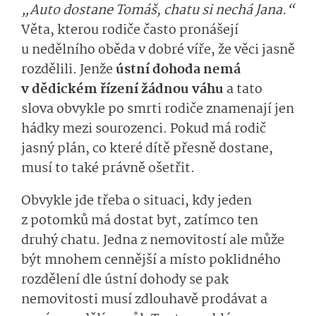
„Auto dostane Tomáš, chatu si nechá Jana.“
Věta, kterou rodiče často pronášejí
u nedělního oběda v dobré víře, že věci jasně
rozdělili. Jenže
ústní dohoda nemá
v dědickém řízení žádnou váhu
a tato
slova obvykle po smrti rodiče znamenají jen
hádky mezi sourozenci. Pokud má rodič
jasný plán, co které dítě přesně dostane,
musí to také právně ošetřit.
Obvykle jde třeba o situaci, kdy jeden
z potomků má dostat byt, zatímco ten
druhý chatu. Jedna z nemovitostí ale může
být mnohem cennější a místo poklidného
rozdělení dle ústní dohody se pak
nemovitosti musí zdlouhavě prodávat a