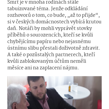
Smrt je v mnoha rodinách stále
tabuizované téma. Jenže odkládání
rozhovorů o tom, co bude, „až to přijde“,
si v českých domácnostech vybírá krutou
daň. Notáři by mohli vyprávět stovky
příběhů o sourozencích, kteří se kvůli
chybějícímu papíru nebo nejasnému
ústnímu slibu přestali doživotně zdravit.
A také o pozůstalých partnerech, kteří
kvůli zablokovaným účtům neměli
měsíce ani na zaplacení nájmu.