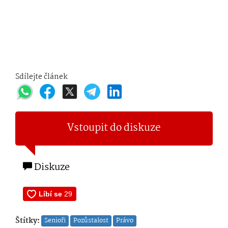
Sdílejte článek
Vstoupit do diskuze
Diskuze
Štítky:
Senioři
Pozůstalost
Právo