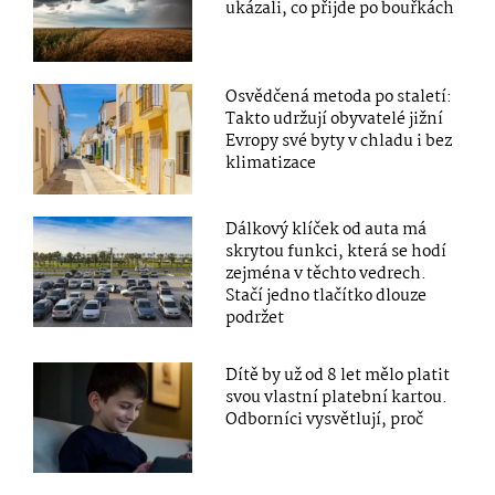
ukázali, co přijde po bouřkách
Osvědčená metoda po staletí:
Takto udržují obyvatelé jižní
Evropy své byty v chladu i bez
klimatizace
Dálkový klíček od auta má
skrytou funkci, která se hodí
zejména v těchto vedrech.
Stačí jedno tlačítko dlouze
podržet
Dítě by už od 8 let mělo platit
svou vlastní platební kartou.
Odborníci vysvětlují, proč