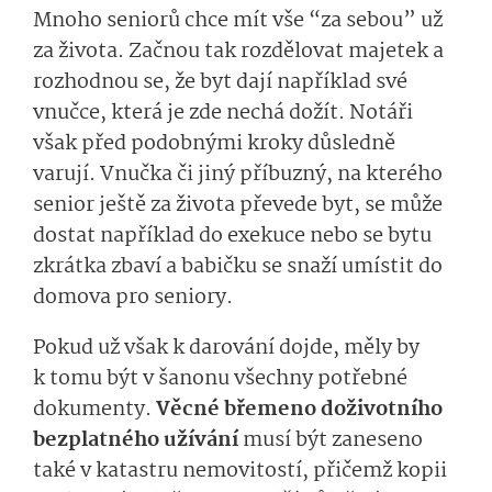
Mnoho seniorů chce mít vše “za sebou” už
za života. Začnou tak rozdělovat majetek a
rozhodnou se, že byt dají například své
vnučce, která je zde nechá dožít. Notáři
však před podobnými kroky důsledně
varují. Vnučka či jiný příbuzný, na kterého
senior ještě za života převede byt, se může
dostat například do exekuce nebo se bytu
zkrátka zbaví a babičku se snaží umístit do
domova pro seniory.
Pokud už však k darování dojde, měly by
k tomu být v šanonu všechny potřebné
dokumenty.
Věcné břemeno doživotního
bezplatného užívání
musí být zaneseno
také v katastru nemovitostí, přičemž kopii