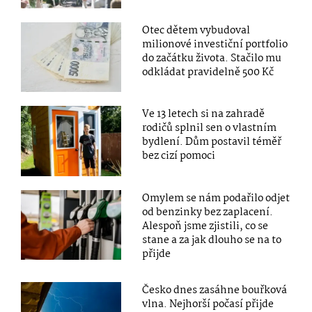
Otec dětem vybudoval
milionové investiční portfolio
do začátku života. Stačilo mu
odkládat pravidelně 500 Kč
Ve 13 letech si na zahradě
rodičů splnil sen o vlastním
bydlení. Dům postavil téměř
bez cizí pomoci
Omylem se nám podařilo odjet
od benzinky bez zaplacení.
Alespoň jsme zjistili, co se
stane a za jak dlouho se na to
přijde
Česko dnes zasáhne bouřková
vlna. Nejhorší počasí přijde