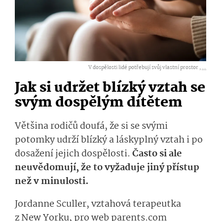
V dospělosti lidé potřebují svůj vlastní prostor ,
...
Jak si udržet blízký vztah se
svým dospělým dítětem
Většina rodičů doufá, že si se svými
potomky udrží blízký a láskyplný vztah i po
dosažení jejich dospělosti.
Často si ale
neuvědomují, že to vyžaduje jiný přístup
než v minulosti.
Jordanne Sculler, vztahová terapeutka
z New Yorku, pro web parents.com