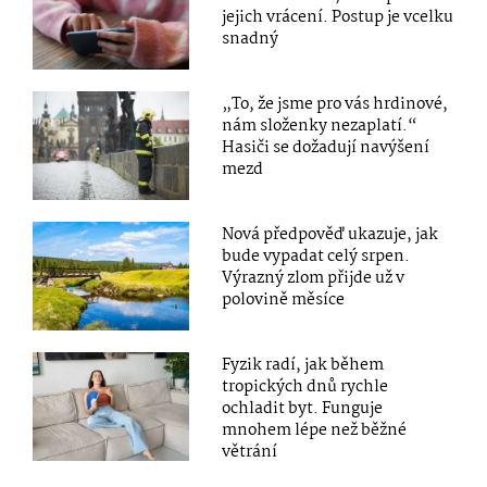
jejich vrácení. Postup je vcelku
snadný
„To, že jsme pro vás hrdinové,
nám složenky nezaplatí.“
Hasiči se dožadují navýšení
mezd
Nová předpověď ukazuje, jak
bude vypadat celý srpen.
Výrazný zlom přijde už v
polovině měsíce
Fyzik radí, jak během
tropických dnů rychle
ochladit byt. Funguje
mnohem lépe než běžné
větrání