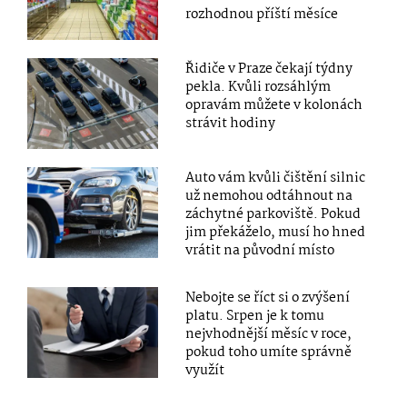
rozhodnou příští měsíce
Řidiče v Praze čekají týdny
pekla. Kvůli rozsáhlým
opravám můžete v kolonách
strávit hodiny
Auto vám kvůli čištění silnic
už nemohou odtáhnout na
záchytné parkoviště. Pokud
jim překáželo, musí ho hned
vrátit na původní místo
Nebojte se říct si o zvýšení
platu. Srpen je k tomu
nejvhodnější měsíc v roce,
pokud toho umíte správně
využít