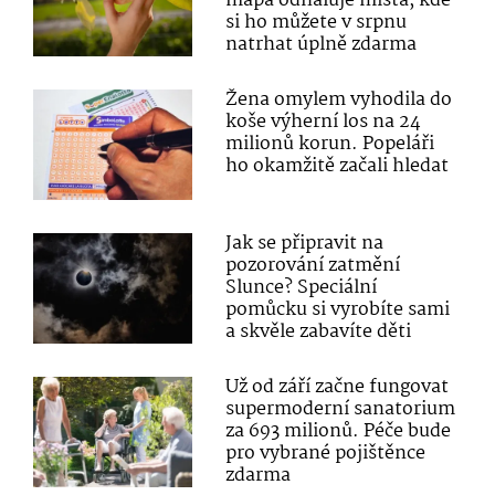
mapa odhaluje místa, kde
si ho můžete v srpnu
natrhat úplně zdarma
Žena omylem vyhodila do
koše výherní los na 24
milionů korun. Popeláři
ho okamžitě začali hledat
Jak se připravit na
pozorování zatmění
Slunce? Speciální
pomůcku si vyrobíte sami
a skvěle zabavíte děti
Už od září začne fungovat
supermoderní sanatorium
za 693 milionů. Péče bude
pro vybrané pojištěnce
zdarma