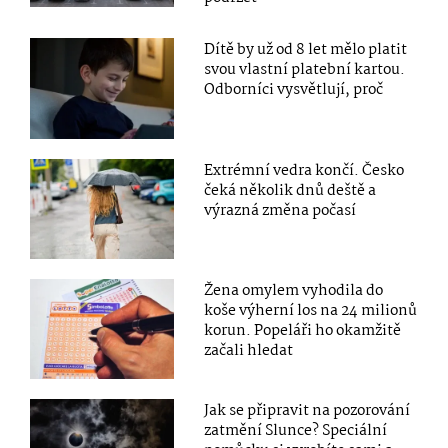
Dítě by už od 8 let mělo platit
svou vlastní platební kartou.
Odborníci vysvětlují, proč
Extrémní vedra končí. Česko
čeká několik dnů deště a
výrazná změna počasí
Žena omylem vyhodila do
koše výherní los na 24 milionů
korun. Popeláři ho okamžitě
začali hledat
Jak se připravit na pozorování
zatmění Slunce? Speciální