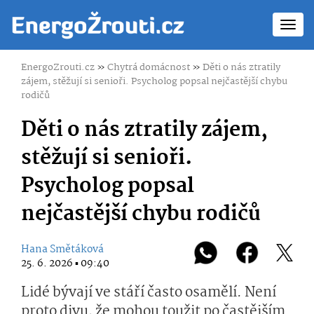
Toggl
navig
EnergoZrouti.cz
»
Chytrá domácnost
»
Děti o nás ztratily
zájem, stěžují si senioři. Psycholog popsal nejčastější chybu
rodičů
Děti o nás ztratily zájem,
stěžují si senioři.
Psycholog popsal
nejčastější chybu rodičů
Hana Smětáková
25. 6. 2026 ▪ 09:40
Lidé bývají ve stáří často osamělí. Není
proto divu, že mohou toužit po častějším