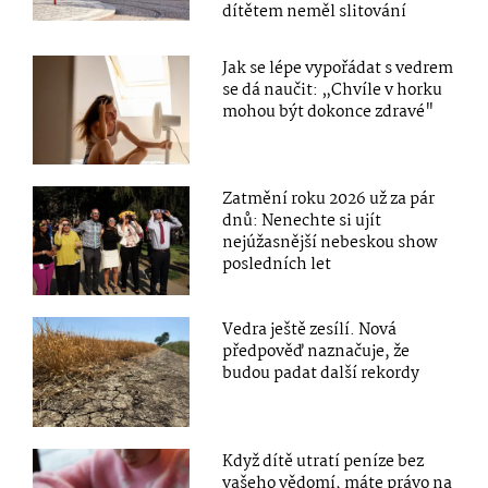
dítětem neměl slitování
Jak se lépe vypořádat s vedrem
se dá naučit: „Chvíle v horku
mohou být dokonce zdravé"
Zatmění roku 2026 už za pár
dnů: Nenechte si ujít
nejúžasnější nebeskou show
posledních let
Vedra ještě zesílí. Nová
předpověď naznačuje, že
budou padat další rekordy
Když dítě utratí peníze bez
vašeho vědomí, máte právo na