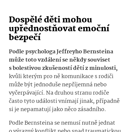
Dospělé děti mohou
upřednostňovat emoční
bezpečí
Podle psychologa Jeffreyho Bernsteina
může toto vzdálení se někdy souviset
s bolestivou zkušeností dětí z minulosti,
kvůli kterým pro ně komunikace s rodiči
může být jednoduše nepříjemná nebo
vyčerpávající. Na druhou stranu rodiče
často tyto události vnímají jinak, případně
si je nepamatují jako něco zásadního.
Podle Bernsteina se nemusí nutně jednat
o výrazný konflikt nebo snad traumatickou