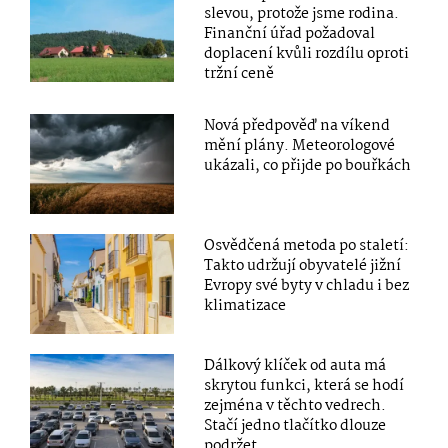
slevou, protože jsme rodina.
Finanční úřad požadoval
doplacení kvůli rozdílu oproti
tržní ceně
Nová předpověď na víkend
mění plány. Meteorologové
ukázali, co přijde po bouřkách
Osvědčená metoda po staletí:
Takto udržují obyvatelé jižní
Evropy své byty v chladu i bez
klimatizace
Dálkový klíček od auta má
skrytou funkci, která se hodí
zejména v těchto vedrech.
Stačí jedno tlačítko dlouze
podržet