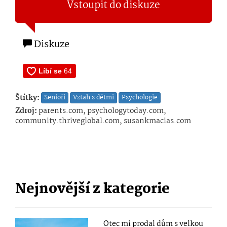
Vstoupit do diskuze
Diskuze
Štítky:
Senioři
Vztah s dětmi
Psychologie
Zdroj:
parents.com, psychologytoday.com,
community.thriveglobal.com, susankmacias.com
Nejnovější z kategorie
Otec mi prodal dům s velkou