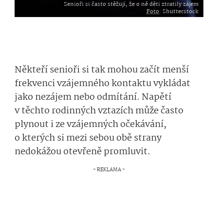
Senioři si často stěžují, že o ně děti ztratily zájem
Foto
: Shutterstock
Někteří senioři si tak mohou začít menší
frekvenci vzájemného kontaktu vykládat
jako nezájem nebo odmítání. Napětí
v těchto rodinných vztazích může často
plynout i ze vzájemných očekávání,
o kterých si mezi sebou obě strany
nedokážou otevřeně promluvit.