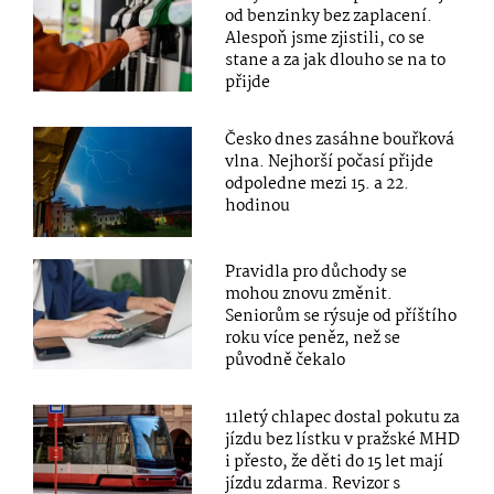
od benzinky bez zaplacení.
Alespoň jsme zjistili, co se
stane a za jak dlouho se na to
přijde
Česko dnes zasáhne bouřková
vlna. Nejhorší počasí přijde
odpoledne mezi 15. a 22.
hodinou
Pravidla pro důchody se
mohou znovu změnit.
Seniorům se rýsuje od příštího
roku více peněz, než se
původně čekalo
11letý chlapec dostal pokutu za
jízdu bez lístku v pražské MHD
i přesto, že děti do 15 let mají
jízdu zdarma. Revizor s