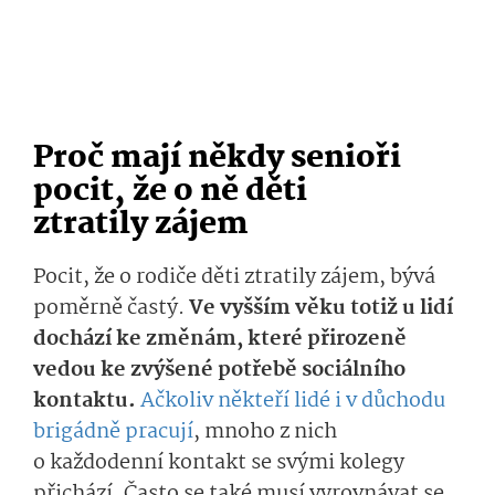
Proč mají někdy senioři
pocit, že o ně děti
ztratily zájem
Pocit, že o rodiče děti ztratily zájem, bývá
poměrně častý.
Ve vyšším věku totiž u lidí
dochází ke změnám, které přirozeně
vedou ke zvýšené potřebě sociálního
kontaktu.
Ačkoliv někteří lidé i v důchodu
brigádně pracují
, mnoho z nich
o každodenní kontakt se svými kolegy
přichází. Často se také musí vyrovnávat se