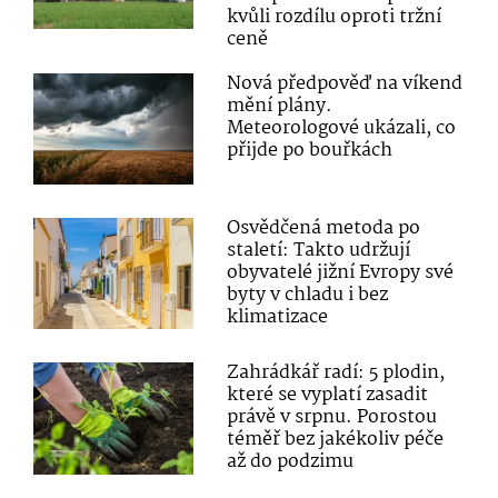
kvůli rozdílu oproti tržní
ceně
Nová předpověď na víkend
mění plány.
Meteorologové ukázali, co
přijde po bouřkách
Osvědčená metoda po
staletí: Takto udržují
obyvatelé jižní Evropy své
byty v chladu i bez
klimatizace
Zahrádkář radí: 5 plodin,
které se vyplatí zasadit
právě v srpnu. Porostou
téměř bez jakékoliv péče
až do podzimu