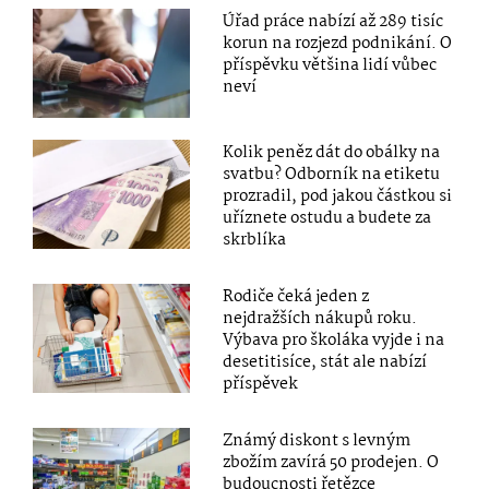
Úřad práce nabízí až 289 tisíc
korun na rozjezd podnikání. O
příspěvku většina lidí vůbec
neví
Kolik peněz dát do obálky na
svatbu? Odborník na etiketu
prozradil, pod jakou částkou si
uříznete ostudu a budete za
skrblíka
Rodiče čeká jeden z
nejdražších nákupů roku.
Výbava pro školáka vyjde i na
desetitisíce, stát ale nabízí
příspěvek
Známý diskont s levným
zbožím zavírá 50 prodejen. O
budoucnosti řetězce