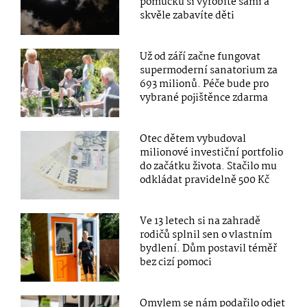
pomůcku si vyrobíte sami a
skvěle zabavíte děti
Už od září začne fungovat
supermoderní sanatorium za
693 milionů. Péče bude pro
vybrané pojištěnce zdarma
Otec dětem vybudoval
milionové investiční portfolio
do začátku života. Stačilo mu
odkládat pravidelně 500 Kč
Ve 13 letech si na zahradě
rodičů splnil sen o vlastním
bydlení. Dům postavil téměř
bez cizí pomoci
Omylem se nám podařilo odjet