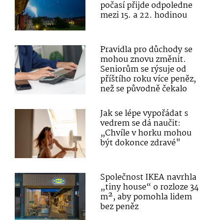
počasí přijde odpoledne
mezi 15. a 22. hodinou
Pravidla pro důchody se
mohou znovu změnit.
Seniorům se rýsuje od
příštího roku více peněz,
než se původně čekalo
Jak se lépe vypořádat s
vedrem se dá naučit:
„Chvíle v horku mohou
být dokonce zdravé"
Společnost IKEA navrhla
„tiny house“ o rozloze 34
m², aby pomohla lidem
bez peněz