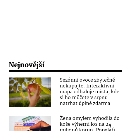
Nejnovější
Sezónní ovoce zbytečně
nekupujte. Interaktivní
mapa odhaluje místa, kde
si ho můžete v srpnu
natrhat úplně zdarma
Žena omylem vyhodila do
koše výherní los na 24
milionů korun. Popeláři