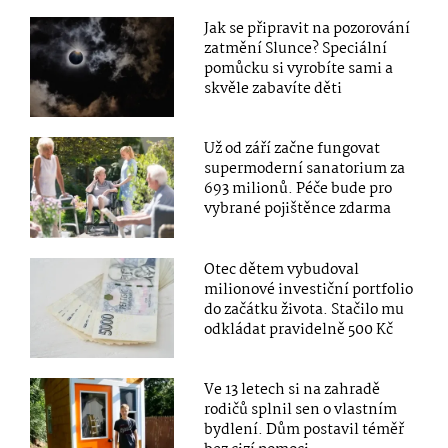
Jak se připravit na pozorování
zatmění Slunce? Speciální
pomůcku si vyrobíte sami a
skvěle zabavíte děti
Už od září začne fungovat
supermoderní sanatorium za
693 milionů. Péče bude pro
vybrané pojištěnce zdarma
Otec dětem vybudoval
milionové investiční portfolio
do začátku života. Stačilo mu
odkládat pravidelně 500 Kč
Ve 13 letech si na zahradě
rodičů splnil sen o vlastním
bydlení. Dům postavil téměř