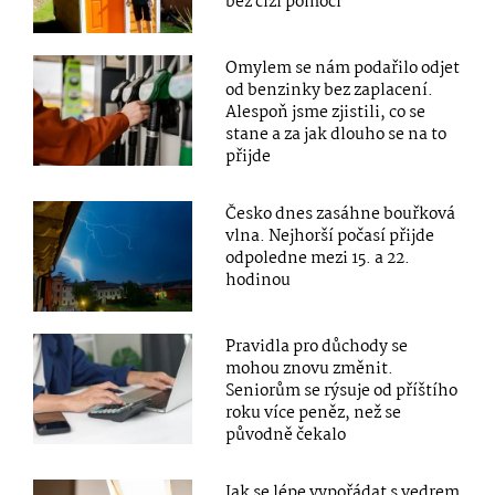
bez cizí pomoci
Omylem se nám podařilo odjet
od benzinky bez zaplacení.
Alespoň jsme zjistili, co se
stane a za jak dlouho se na to
přijde
Česko dnes zasáhne bouřková
vlna. Nejhorší počasí přijde
odpoledne mezi 15. a 22.
hodinou
Pravidla pro důchody se
mohou znovu změnit.
Seniorům se rýsuje od příštího
roku více peněz, než se
původně čekalo
Jak se lépe vypořádat s vedrem