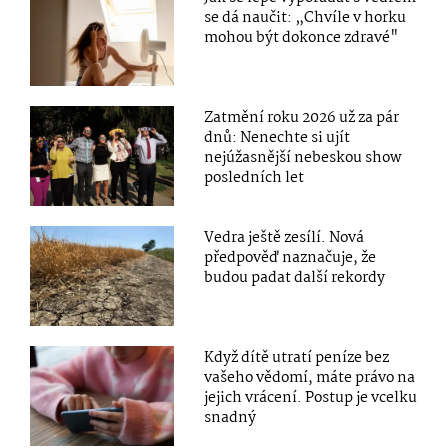
se dá naučit: „Chvíle v horku
mohou být dokonce zdravé"
Zatmění roku 2026 už za pár
dnů: Nenechte si ujít
nejúžasnější nebeskou show
posledních let
Vedra ještě zesílí. Nová
předpověď naznačuje, že
budou padat další rekordy
Když dítě utratí peníze bez
vašeho vědomí, máte právo na
jejich vrácení. Postup je vcelku
snadný