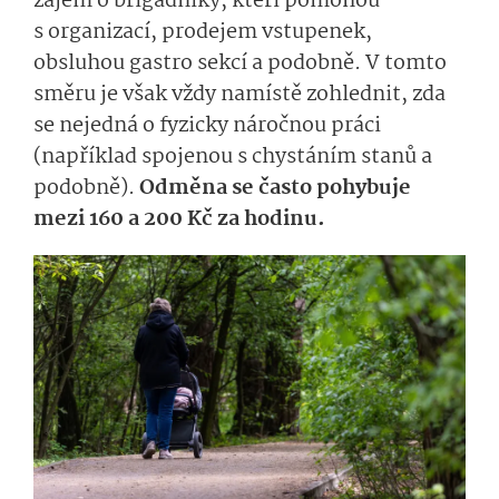
zájem o brigádníky, kteří pomohou
s organizací, prodejem vstupenek,
obsluhou gastro sekcí a podobně. V tomto
směru je však vždy namístě zohlednit, zda
se nejedná o fyzicky náročnou práci
(například spojenou s chystáním stanů a
podobně).
Odměna se často pohybuje
mezi 160 a 200 Kč za hodinu.