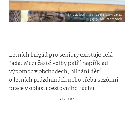
I v důchodu si můžete přivydělat
Foto
: Shutterstock
Letních brigád pro seniory existuje celá
řada. Mezi časté volby patří například
výpomoc v obchodech, hlídání dětí
o letních prázdninách nebo třeba sezónní
práce v oblasti cestovního ruchu.