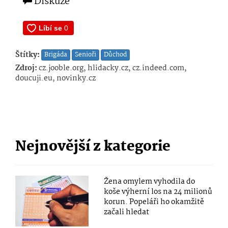
Diskuze
Štítky:
Brigáda
Senioři
Důchod
Zdroj:
cz.jooble.org, hlidacky.cz, cz.indeed.com,
doucuji.eu, novinky.cz
Nejnovější z kategorie
Žena omylem vyhodila do
koše výherní los na 24 milionů
korun. Popeláři ho okamžitě
začali hledat