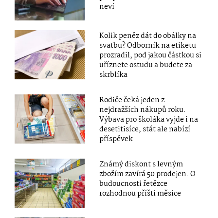
neví
Kolik peněz dát do obálky na
svatbu? Odborník na etiketu
prozradil, pod jakou částkou si
uříznete ostudu a budete za
skrblíka
Rodiče čeká jeden z
nejdražších nákupů roku.
Výbava pro školáka vyjde i na
desetitisíce, stát ale nabízí
příspěvek
Známý diskont s levným
zbožím zavírá 50 prodejen. O
budoucnosti řetězce
rozhodnou příští měsíce