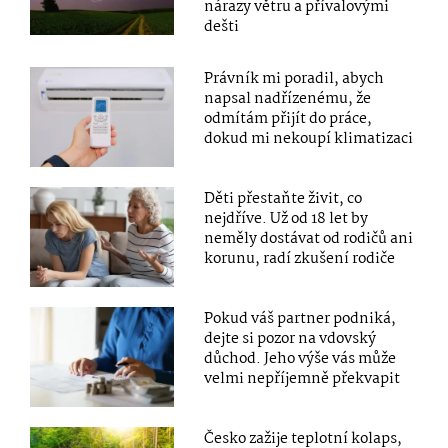
nárazy větru a přívalovými
dešti
Právník mi poradil, abych
napsal nadřízenému, že
odmítám přijít do práce,
dokud mi nekoupí klimatizaci
Děti přestaňte živit, co
nejdříve. Už od 18 let by
neměly dostávat od rodičů ani
korunu, radí zkušení rodiče
Pokud váš partner podniká,
dejte si pozor na vdovský
důchod. Jeho výše vás může
velmi nepříjemně překvapit
Česko zažije teplotní kolaps,