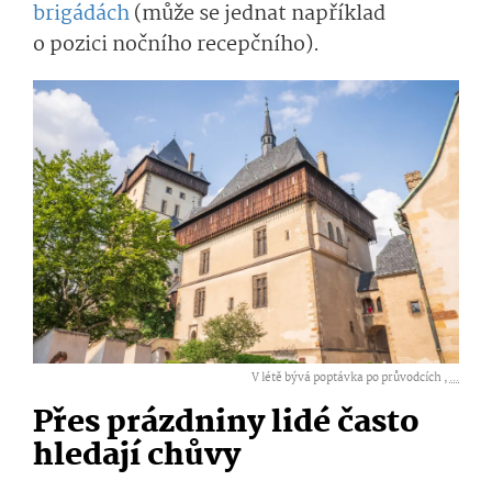
brigádách
(může se jednat například
o pozici nočního recepčního).
V létě bývá poptávka po průvodcích ,
...
Přes prázdniny lidé často
hledají chůvy