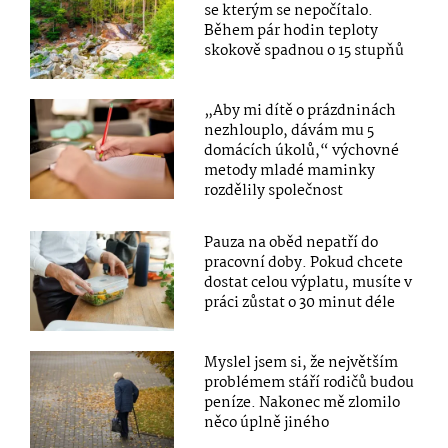
se kterým se nepočítalo.
Během pár hodin teploty
skokově spadnou o 15 stupňů
„Aby mi dítě o prázdninách
nezhlouplo, dávám mu 5
domácích úkolů,“ výchovné
metody mladé maminky
rozdělily společnost
Pauza na oběd nepatří do
pracovní doby. Pokud chcete
dostat celou výplatu, musíte v
práci zůstat o 30 minut déle
Myslel jsem si, že největším
problémem stáří rodičů budou
peníze. Nakonec mě zlomilo
něco úplně jiného