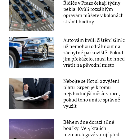
Řidiče v Praze čekají týdny
pekla. Kvůli rozsáhlým
opravám můžete v kolonách
strávit hodiny
Auto vám kvůli čištění silnic
už nemohou odtáhnout na
záchytné parkoviště. Pokud
jim překáželo, musí ho hned
vrátit na původní místo
Nebojte se říct si o zvýšení
platu. Srpen je k tomu
nejvhodnější měsíc v roce,
pokud toho umíte správně
využít
Během dne dorazí silné
bouřky. Ve 4 krajích
meteorologové varují před