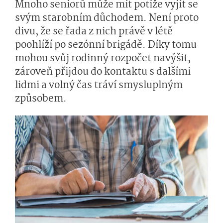
Mnoho seniorů může mít potíže vyjít se
svým starobním důchodem. Není proto
divu, že se řada z nich právě v létě
poohlíží po sezónní brigádě. Díky tomu
mohou svůj rodinný rozpočet navýšit,
zároveň přijdou do kontaktu s dalšími
lidmi a volný čas tráví smysluplným
způsobem.