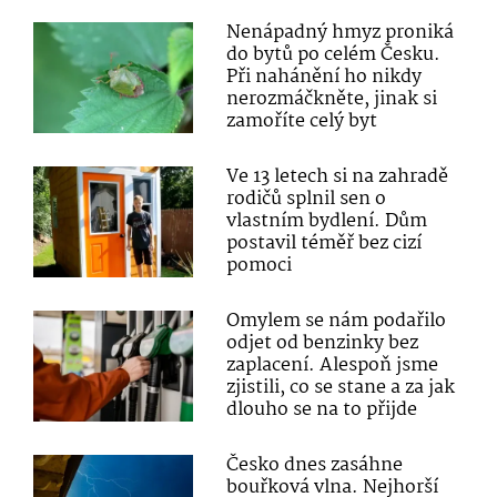
Nenápadný hmyz proniká
do bytů po celém Česku.
Při nahánění ho nikdy
nerozmáčkněte, jinak si
zamoříte celý byt
Ve 13 letech si na zahradě
rodičů splnil sen o
vlastním bydlení. Dům
postavil téměř bez cizí
pomoci
Omylem se nám podařilo
odjet od benzinky bez
zaplacení. Alespoň jsme
zjistili, co se stane a za jak
dlouho se na to přijde
Česko dnes zasáhne
bouřková vlna. Nejhorší