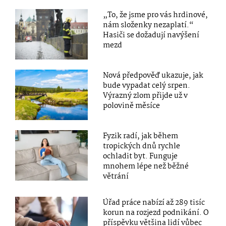
„To, že jsme pro vás hrdinové,
nám složenky nezaplatí.“
Hasiči se dožadují navýšení
mezd
Nová předpověď ukazuje, jak
bude vypadat celý srpen.
Výrazný zlom přijde už v
polovině měsíce
Fyzik radí, jak během
tropických dnů rychle
ochladit byt. Funguje
mnohem lépe než běžné
větrání
Úřad práce nabízí až 289 tisíc
korun na rozjezd podnikání. O
příspěvku většina lidí vůbec