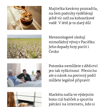
Majitelka kavárny prozradila,
na čem podniky vydělávají
ještě víc než na kohoutkové
vodě. V létě je to zlatý důl
Meteorologové sledují
mimořádný vývoj v Pacifiku.
Jeho dopady brzy pocítí i
Česko
Potomka nemůžete z dědictví
jen tak vyškrtnout. Přesto ho
ale o nárok na povinný podíl
můžete legálně připravit
Markéta našla ve výdejním
boxu cizí balíček a spustila
pátrání na internetu, kdo si