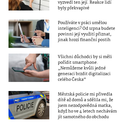
vyzvedl ten její. Reakce lidí
byly překvapivé
Používáte v práci umělou
inteligenci? Od srpna budete
povinni její využití přiznat,
jinak hrozí finanční postih
Všichni důchodci by si měli
pořídit smartphone.
„Nemůžeme kvůli jedné
generaci brzdit digitalizaci
celého Česka“
Městská policie mi přivedla
dítě až domů a sdělila mi, že
jsem nezodpovědná matka,
když ho ve 4 letech nechávám
jít samotného do obchodu