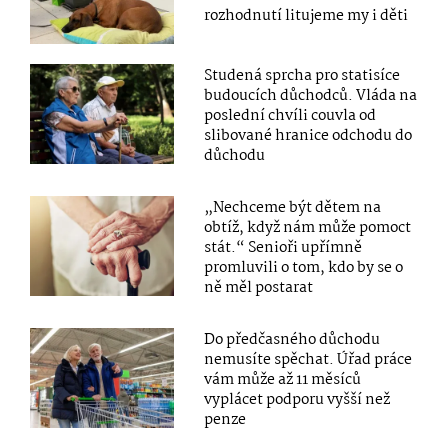
rozhodnutí litujeme my i děti
Studená sprcha pro statisíce
budoucích důchodců. Vláda na
poslední chvíli couvla od
slibované hranice odchodu do
důchodu
„Nechceme být dětem na
obtíž, když nám může pomoct
stát.“ Senioři upřímně
promluvili o tom, kdo by se o
ně měl postarat
Do předčasného důchodu
nemusíte spěchat. Úřad práce
vám může až 11 měsíců
vyplácet podporu vyšší než
penze