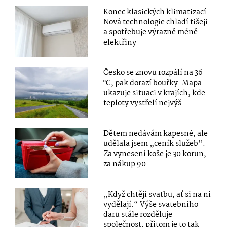
Konec klasických klimatizací:
Nová technologie chladí tišeji
a spotřebuje výrazně méně
elektřiny
Česko se znovu rozpálí na 36
°C, pak dorazí bouřky. Mapa
ukazuje situaci v krajích, kde
teploty vystřelí nejvýš
Dětem nedávám kapesné, ale
udělala jsem „ceník služeb“.
Za vynesení koše je 30 korun,
za nákup 90
„Když chtějí svatbu, ať si na ni
vydělají.“ Výše svatebního
daru stále rozděluje
společnost, přitom je to tak