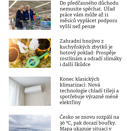
Do předčasného důchodu
nemusíte spěchat. Úřad
práce vám může až 11
měsíců vyplácet podporu
vyšší než penze
Zahradní hnojivo z
kuchyňských zbytků je
hotový poklad: Prospěje
rostlinám a odradí slimáky
i další škůdce
Konec klasických
klimatizací: Nová
technologie chladí tišeji a
spotřebuje výrazně méně
elektřiny
Česko se znovu rozpálí na
36 °C, pak dorazí bouřky.
Mapa ukazuje situaci v