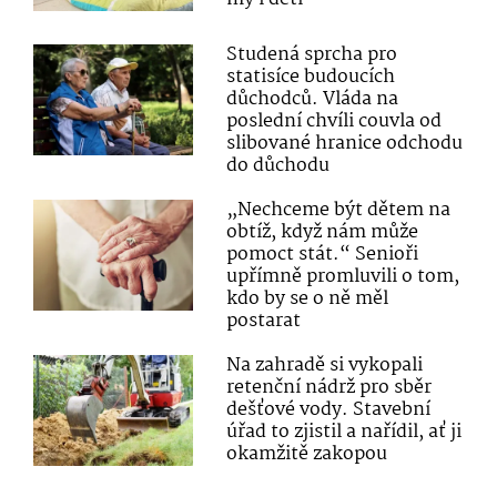
Studená sprcha pro
statisíce budoucích
důchodců. Vláda na
poslední chvíli couvla od
slibované hranice odchodu
do důchodu
„Nechceme být dětem na
obtíž, když nám může
pomoct stát.“ Senioři
upřímně promluvili o tom,
kdo by se o ně měl
postarat
Na zahradě si vykopali
retenční nádrž pro sběr
dešťové vody. Stavební
úřad to zjistil a nařídil, ať ji
okamžitě zakopou