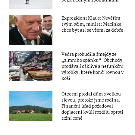
bezohledným zbohatlíkům
Exprezident Klaus: Nevěřím
svým očím, ministr Macinka
chce být asi se všemi za dobře
Vedra probudila šmejdy ze
„zimního spánku“. Obchody
prodávají ošklivé a nefunkční
výrobky, které končí rovnou v
koši
Otec mi prodal dům s velkou
slevou, protože jsme rodina.
Finanční úřad požadoval
doplacení kvůli rozdílu oproti
tržní ceně