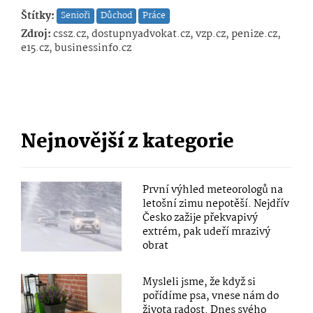
Štítky:
Senioři
Důchod
Práce
Zdroj:
cssz.cz, dostupnyadvokat.cz, vzp.cz, penize.cz,
e15.cz, businessinfo.cz
Nejnovější z kategorie
První výhled meteorologů na
letošní zimu nepotěší. Nejdřív
Česko zažije překvapivý
extrém, pak udeří mrazivý
obrat
Mysleli jsme, že když si
pořídíme psa, vnese nám do
života radost. Dnes svého