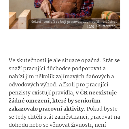
Někteří senioři se bojí pracovat, aby nepřišli o důchod
Foto
: Shutterstock
Ve skutečnosti je ale situace opačná. Stát se
snaží pracující důchodce podporovat a
nabízí jim několik zajímavých daňových a
odvodových výhod. Ačkoli pro pracující
penzisty existují pravidla,
v ČR neexistuje
žádné omezení, které by seniorům
zakazovalo pracovní aktivity
.
Pokud byste
se tedy chtěli stát zaměstnanci, pracovat na
dohodu nebo se věnovat živnosti, není