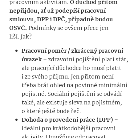
pracovním aktivitám.
O důchod přitom
nepřijdou, ať už podepíší pracovní
smlouvu, DPP i DPČ, případně budou
OSVČ.
Podmínky se ovšem přece jen
liší. Jak?
Pracovní poměr / zkrácený pracovní
úvazek
– zdravotní pojištění platí stát,
ale pracující důchodce ho musí platit
i ze svého příjmu. Jen přitom není
třeba brát ohled na povinné minimální
pojistné. Sociální pojištění se odvádí
také, ale existuje sleva na pojistném,
o které ještě bude řeč.
Dohoda o provedení práce (DPP)
–
ideální pro krátkodobější pracovní
aktivity. Umožňuje odpracovat