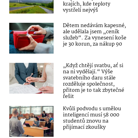
krajích, kde teploty
vystřelí nejvýš
Dětem nedávám kapesné,
ale udělala jsem „ceník
služeb“. Za vynesení koše
je 30 korun, za nákup 90
„Když chtějí svatbu, ať si
na ni vydělají.“ Výše
svatebního daru stále
rozděluje společnost,
přitom je to tak zbytečné
řešit
Kvůli podvodu s umělou
inteligencí musí 58 000
studentů znovu na
přijímací zkoušky