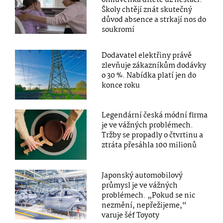
omluvenka dítěte už nestačí.
Školy chtějí znát skutečný
důvod absence a strkají nos do
soukromí
Dodavatel elektřiny právě
zlevňuje zákazníkům dodávky
o 30 %. Nabídka platí jen do
konce roku
Legendární česká módní firma
je ve vážných problémech.
Tržby se propadly o čtvrtinu a
ztráta přesáhla 100 milionů
Japonský automobilový
průmysl je ve vážných
problémech. „Pokud se nic
nezmění, nepřežijeme,“
varuje šéf Toyoty