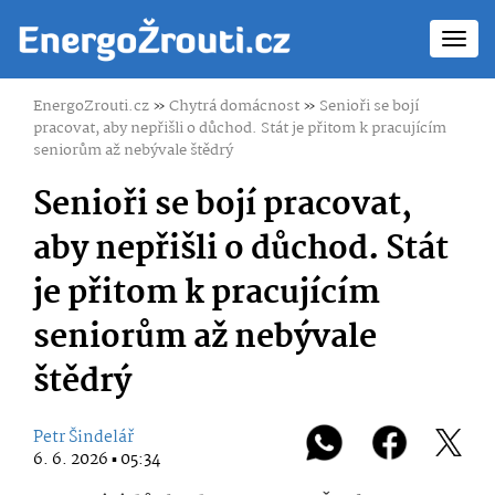
Toggl
navig
EnergoZrouti.cz
»
Chytrá domácnost
»
Senioři se bojí
pracovat, aby nepřišli o důchod. Stát je přitom k pracujícím
seniorům až nebývale štědrý
Senioři se bojí pracovat,
aby nepřišli o důchod. Stát
je přitom k pracujícím
seniorům až nebývale
štědrý
Petr Šindelář
6. 6. 2026 ▪ 05:34