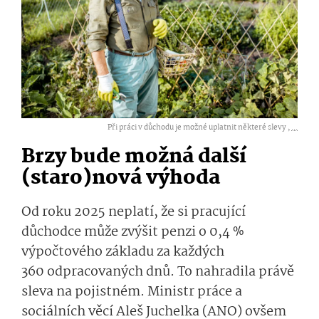
Při práci v důchodu je možné uplatnit některé slevy ,
...
Brzy bude možná další
(staro)nová výhoda
Od roku 2025 neplatí, že si pracující
důchodce může zvýšit penzi o 0,4 %
výpočtového základu za každých
360 odpracovaných dnů. To nahradila právě
sleva na pojistném. Ministr práce a
sociálních věcí Aleš Juchelka (ANO) ovšem