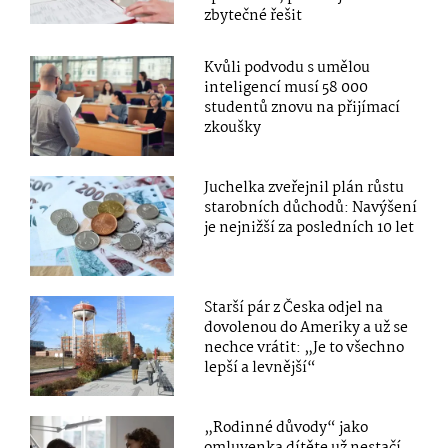
zbytečné řešit
Kvůli podvodu s umělou
inteligencí musí 58 000
studentů znovu na přijímací
zkoušky
Juchelka zveřejnil plán růstu
starobních důchodů: Navýšení
je nejnižší za posledních 10 let
Starší pár z Česka odjel na
dovolenou do Ameriky a už se
nechce vrátit: „Je to všechno
lepší a levnější“
„Rodinné důvody“ jako