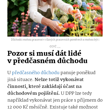
Důchodci mohou pracovat v různých pracovních poměrech a mohou být i
OSVČ ,
...
Pozor si musí dát lidé
v předčasném důchodu
U
předčasného důchodu
panuje poněkud
jiná situace.
Nelze totiž vykonávat
činnosti, které zakládají účast na
důchodovém pojištění.
U DPP lze tedy
například vykonávat jen práce s příjmem do
12 000 Kč měsíčně. Existuje také možnost