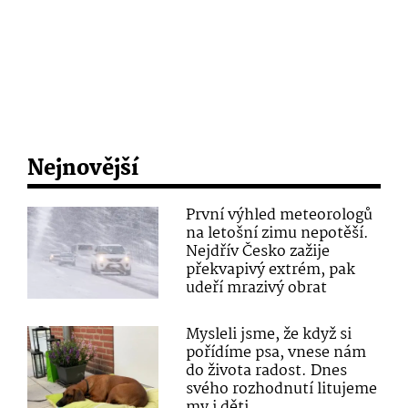
Nejnovější
První výhled meteorologů
na letošní zimu nepotěší.
Nejdřív Česko zažije
překvapivý extrém, pak
udeří mrazivý obrat
Mysleli jsme, že když si
pořídíme psa, vnese nám
do života radost. Dnes
svého rozhodnutí litujeme
my i děti