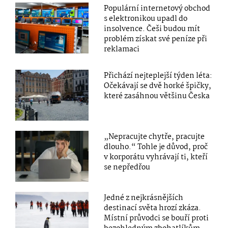
Populární internetový obchod
s elektronikou upadl do
insolvence. Češi budou mít
problém získat své peníze při
reklamaci
Přichází nejteplejší týden léta:
Očekávají se dvě horké špičky,
které zasáhnou většinu Česka
„Nepracujte chytře, pracujte
dlouho.“ Tohle je důvod, proč
v korporátu vyhrávají ti, kteří
se nepředřou
Jedné z nejkrásnějších
destinací světa hrozí zkáza.
Místní průvodci se bouří proti