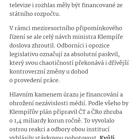
televize i rozhlas měly být financované ze
státního rozpočtu.
V rámci meziresortního připomínkového
řízení se ale celý návrh ministra Klempíře
doslova zhroutil. Odborníci i opozice
legislativu označují za absolutní paskvil,
který svou chaotičností překonává i dřívější
kontroverzní změny u dohod
o provedení práce.
Hlavním kamenem úrazu je financování a
ohrožení nezávislosti médií. Podle všeho by
Klempířův plán připravil ČT a ČRo zhruba
o 1,4 miliardy korun ročně. To vyvolalo
ostrou reakci a odbory obou institucí
vyhlásily stávkovou pohotovost.
Kvůli