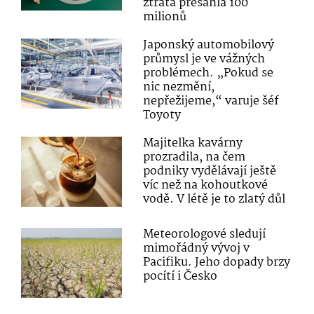
ztráta přesáhla 100
milionů
Japonský automobilový
průmysl je ve vážných
problémech. „Pokud se
nic nezmění,
nepřežijeme,“ varuje šéf
Toyoty
Majitelka kavárny
prozradila, na čem
podniky vydělávají ještě
víc než na kohoutkové
vodě. V létě je to zlatý důl
Meteorologové sledují
mimořádný vývoj v
Pacifiku. Jeho dopady brzy
pocítí i Česko