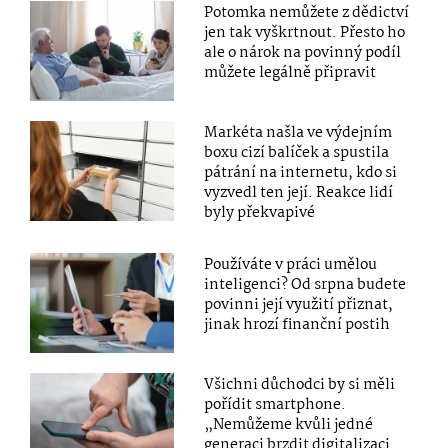
Potomka nemůžete z dědictví
jen tak vyškrtnout. Přesto ho
ale o nárok na povinný podíl
můžete legálně připravit
Markéta našla ve výdejním
boxu cizí balíček a spustila
pátrání na internetu, kdo si
vyzvedl ten její. Reakce lidí
byly překvapivé
Používáte v práci umělou
inteligenci? Od srpna budete
povinni její využití přiznat,
jinak hrozí finanční postih
Všichni důchodci by si měli
pořídit smartphone.
„Nemůžeme kvůli jedné
generaci brzdit digitalizaci