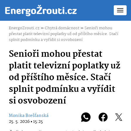
Toggl
navig
EnergoZrouti.cz
»
Chytrá domácnost
»
Senioři mohou
přestat platit televizní poplatky už od příštího měsíce. Stačí
splnit podmínku a vyřídit si osvobození
Senioři mohou přestat
platit televizní poplatky už
od příštího měsíce. Stačí
splnit podmínku a vyřídit
si osvobození
Monika Brešťanská
25. 5. 2026 ▪ 15:25