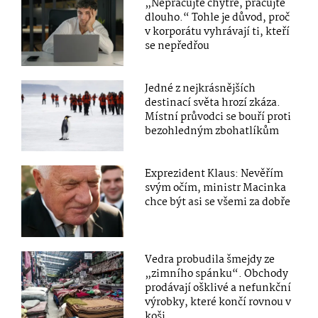
„Nepracujte chytře, pracujte
dlouho.“ Tohle je důvod, proč
v korporátu vyhrávají ti, kteří
se nepředřou
Jedné z nejkrásnějších
destinací světa hrozí zkáza.
Místní průvodci se bouří proti
bezohledným zbohatlíkům
Exprezident Klaus: Nevěřím
svým očím, ministr Macinka
chce být asi se všemi za dobře
Vedra probudila šmejdy ze
„zimního spánku“. Obchody
prodávají ošklivé a nefunkční
výrobky, které končí rovnou v
koši