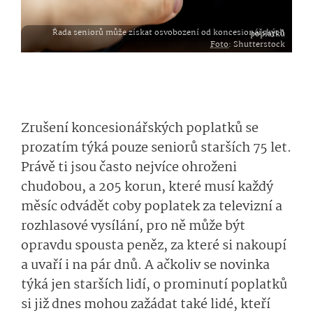
Řada seniorů může získat osvobození od koncesionářských poplatků
Foto
: Shutterstock
Zrušení koncesionářských poplatků se
prozatím týká pouze seniorů starších 75 let.
Právě ti jsou často nejvíce ohroženi
chudobou, a 205 korun, které musí každý
měsíc odvádět coby poplatek za televizní a
rozhlasové vysílání, pro ně může být
opravdu spousta peněz, za které si nakoupí
a uvaří i na pár dnů. A ačkoliv se novinka
týká jen starších lidí, o prominutí poplatků
si již dnes mohou zažádat také lidé, kteří