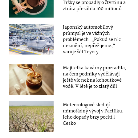
Tržby se propadly o čtvrtinu a
ztráta přesáhla 100 milionů
Japonský automobilový
průmysl je ve vážných
problémech. „Pokud se nic
nezmění, nepřežijeme,“
varuje šéf Toyoty
Majitelka kavárny prozradila,
na čem podniky vydělávají
ještě víc než na kohoutkové
vodě. V létě je to zlatý důl
Meteorologové sledují
mimořádný vývoj v Pacifiku.
Jeho dopady brzy pocítí i
Česko