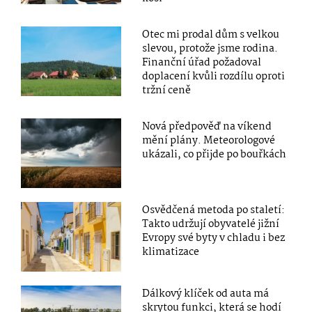
Otec mi prodal dům s velkou
slevou, protože jsme rodina.
Finanční úřad požadoval
doplacení kvůli rozdílu oproti
tržní ceně
Nová předpověď na víkend
mění plány. Meteorologové
ukázali, co přijde po bouřkách
Osvědčená metoda po staletí:
Takto udržují obyvatelé jižní
Evropy své byty v chladu i bez
klimatizace
Dálkový klíček od auta má
skrytou funkci, která se hodí