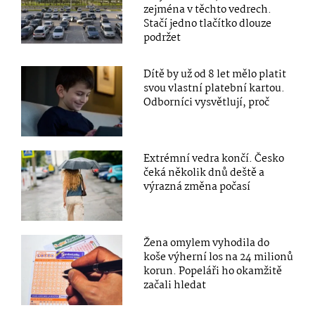
zejména v těchto vedrech.
Stačí jedno tlačítko dlouze
podržet
Dítě by už od 8 let mělo platit
svou vlastní platební kartou.
Odborníci vysvětlují, proč
Extrémní vedra končí. Česko
čeká několik dnů deště a
výrazná změna počasí
Žena omylem vyhodila do
koše výherní los na 24 milionů
korun. Popeláři ho okamžitě
začali hledat