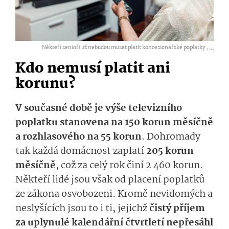
Někteří senioři už nebudou muset platit koncesionářské poplatky ,
...
Kdo nemusí platit ani
korunu?
V současné době je výše televizního
poplatku stanovena na 150 korun měsíčně
a rozhlasového na 55 korun
. Dohromady
tak každá domácnost zaplatí
205 korun
měsíčně
, což za celý rok činí 2 460 korun.
Někteří lidé jsou však od placení poplatků
ze zákona osvobozeni. Kromě nevidomých a
neslyšících jsou to i ti, jejichž
čistý příjem
za uplynulé kalendářní čtvrtletí nepřesáhl