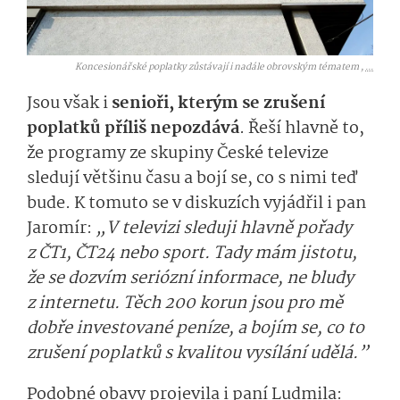
Koncesionářské poplatky zůstávají i nadále obrovským tématem ,
...
Jsou však i
senioři, kterým se zrušení
poplatků příliš nepozdává
. Řeší hlavně to,
že programy ze skupiny České televize
sledují většinu času a bojí se, co s nimi teď
bude. K tomuto se v diskuzích vyjádřil i pan
Jaromír:
„V televizi sleduji hlavně pořady
z ČT1, ČT24 nebo sport. Tady mám jistotu,
že se dozvím seriózní informace, ne bludy
z internetu. Těch 200 korun jsou pro mě
dobře investované peníze, a bojím se, co to
zrušení poplatků s kvalitou vysílání udělá.”
Podobné obavy projevila i paní Ludmila: