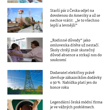
Starší pár z Česka odjel na
dovolenou do Ameriky a už se
nechce vrátit: „Je to všechno
lepší a levnější“
„Rodinné důvody“ jako
omluvenka dítěte už nestačí.
Školy chtějí znát skutečný
důvod absence a strkají nos do
soukromí
Dodavatel elektřiny právě
zlevňuje zákazníkům dodávky
o 30 %. Nabídka platí jen do
konce roku
Legendární česká módní firma
je ve vážných problémech.