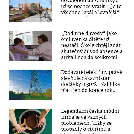
dovolenou do Ameriky a
už se nechce vrátit: „Je to
všechno lepší a levnější“
„Rodinné důvody“ jako
omluvenka dítěte už
nestačí. Školy chtějí znát
skutečný důvod absence a
strkají nos do soukromí
Dodavatel elektřiny právě
zlevňuje zákazníkům
dodávky o 30 %. Nabídka
platí jen do konce roku
Legendární česká módní
firma je ve vážných
problémech. Tržby se
propadly o čtvrtinu a