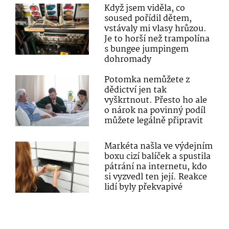
Když jsem viděla, co
soused pořídil dětem,
vstávaly mi vlasy hrůzou.
Je to horší než trampolína
s bungee jumpingem
dohromady
Potomka nemůžete z
dědictví jen tak
vyškrtnout. Přesto ho ale
o nárok na povinný podíl
můžete legálně připravit
Markéta našla ve výdejním
boxu cizí balíček a spustila
pátrání na internetu, kdo
si vyzvedl ten její. Reakce
lidí byly překvapivé