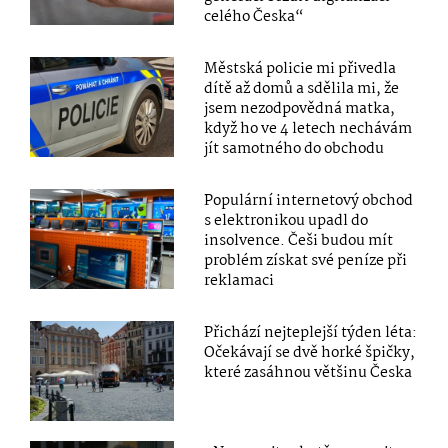
celého Česka“
Městská policie mi přivedla
dítě až domů a sdělila mi, že
jsem nezodpovědná matka,
když ho ve 4 letech nechávám
jít samotného do obchodu
Populární internetový obchod
s elektronikou upadl do
insolvence. Češi budou mít
problém získat své peníze při
reklamaci
Přichází nejteplejší týden léta:
Očekávají se dvě horké špičky,
které zasáhnou většinu Česka