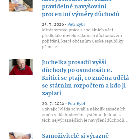
pravidelné navyšování
procentní výměry důchodů
25. 7. 2026 •
Petr Eybl
Ministerstvo práce a sociálních věcí
předložilo novelu zákona o důchodovém
pojištění, která občanům České republiky
přinese...
Juchelka prosadil vyšší
důchody po osmdesátce.
Kritici se ptají, co změna udělá
se státním rozpočtem a kdo ji
zaplatí
20. 7. 2026 •
Petr Eybl
Stávající vláda schválila několik zásadních
změn v důchodovém systému. Jednou z
těch nejvýraznějších je navýšení důchodů...
Samoživitelé si výrazně