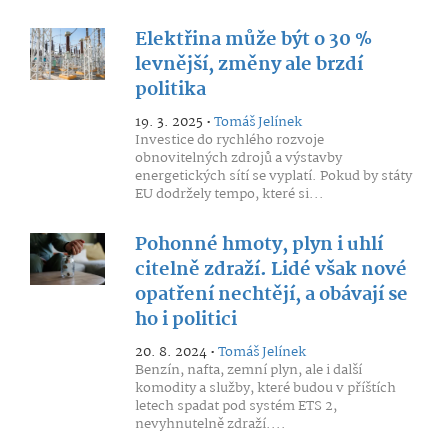
Elektřina může být o 30 %
levnější, změny ale brzdí
politika
19. 3. 2025 •
Tomáš Jelínek
Investice do rychlého rozvoje
obnovitelných zdrojů a výstavby
energetických sítí se vyplatí. Pokud by státy
EU dodržely tempo, které si...
Pohonné hmoty, plyn i uhlí
citelně zdraží. Lidé však nové
opatření nechtějí, a obávají se
ho i politici
20. 8. 2024 •
Tomáš Jelínek
Benzín, nafta, zemní plyn, ale i další
komodity a služby, které budou v příštích
letech spadat pod systém ETS 2,
nevyhnutelně zdraží....