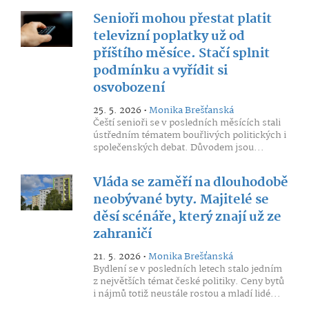
Senioři mohou přestat platit
televizní poplatky už od
příštího měsíce. Stačí splnit
podmínku a vyřídit si
osvobození
25. 5. 2026 •
Monika Brešťanská
Čeští senioři se v posledních měsících stali
ústředním tématem bouřlivých politických i
společenských debat. Důvodem jsou...
Vláda se zaměří na dlouhodobě
neobývané byty. Majitelé se
děsí scénáře, který znají už ze
zahraničí
21. 5. 2026 •
Monika Brešťanská
Bydlení se v posledních letech stalo jedním
z největších témat české politiky. Ceny bytů
i nájmů totiž neustále rostou a mladí lidé...