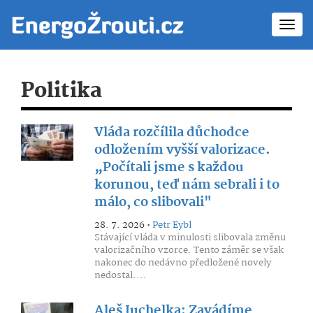
Toggl
navig
Politika
Vláda rozčílila důchodce
odložením vyšší valorizace.
„Počítali jsme s každou
korunou, teď nám sebrali i to
málo, co slibovali"
28. 7. 2026 •
Petr Eybl
Stávající vláda v minulosti slibovala změnu
valorizačního vzorce. Tento záměr se však
nakonec do nedávno předložené novely
nedostal....
Aleš Juchelka: Zavádíme