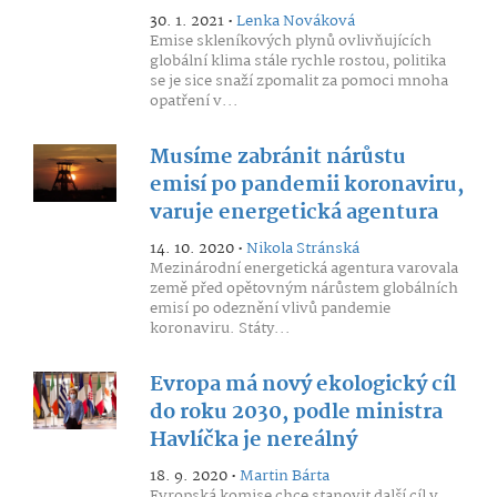
30. 1. 2021 •
Lenka Nováková
Emise skleníkových plynů ovlivňujících
globální klima stále rychle rostou, politika
se je sice snaží zpomalit za pomoci mnoha
opatření v...
Musíme zabránit nárůstu
emisí po pandemii koronaviru,
varuje energetická agentura
14. 10. 2020 •
Nikola Stránská
Mezinárodní energetická agentura varovala
země před opětovným nárůstem globálních
emisí po odeznění vlivů pandemie
koronaviru. Státy...
Evropa má nový ekologický cíl
do roku 2030, podle ministra
Havlíčka je nereálný
18. 9. 2020 •
Martin Bárta
Evropská komise chce stanovit další cíl v