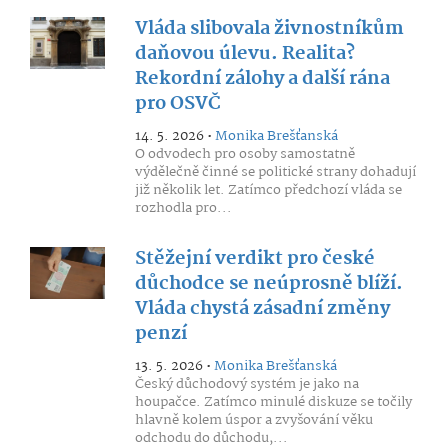
Vláda slibovala živnostníkům
daňovou úlevu. Realita?
Rekordní zálohy a další rána
pro OSVČ
14. 5. 2026 •
Monika Brešťanská
O odvodech pro osoby samostatně
výdělečně činné se politické strany dohadují
již několik let. Zatímco předchozí vláda se
rozhodla pro...
Stěžejní verdikt pro české
důchodce se neúprosně blíží.
Vláda chystá zásadní změny
penzí
13. 5. 2026 •
Monika Brešťanská
Český důchodový systém je jako na
houpačce. Zatímco minulé diskuze se točily
hlavně kolem úspor a zvyšování věku
odchodu do důchodu,...