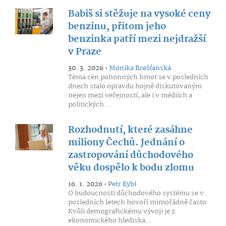
Babiš si stěžuje na vysoké ceny
benzinu, přitom jeho
benzinka patří mezi nejdražší
v Praze
30. 3. 2026 •
Monika Brešťanská
Téma cen pohonných hmot se v posledních
dnech stalo opravdu hojně diskutovaným
nejen mezi veřejností, ale i v médiích a
politických...
Rozhodnutí, které zasáhne
miliony Čechů. Jednání o
zastropování důchodového
věku dospělo k bodu zlomu
16. 1. 2026 •
Petr Eybl
O budoucnosti důchodového systému se v
posledních letech hovoří mimořádně často.
Kvůli demografickému vývoji je z
ekonomického hlediska...