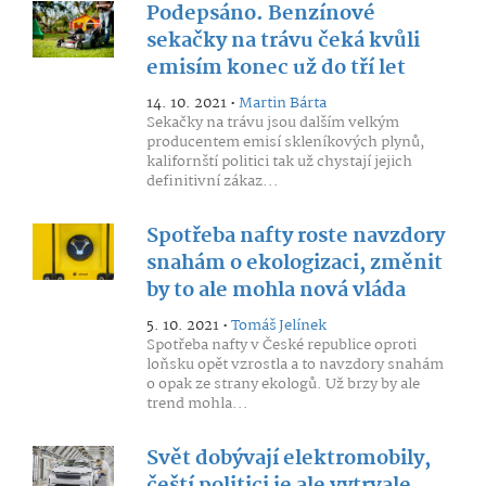
Podepsáno. Benzínové
sekačky na trávu čeká kvůli
emisím konec už do tří let
14. 10. 2021 •
Martin Bárta
Sekačky na trávu jsou dalším velkým
producentem emisí skleníkových plynů,
kalifornští politici tak už chystají jejich
definitivní zákaz...
Spotřeba nafty roste navzdory
snahám o ekologizaci, změnit
by to ale mohla nová vláda
5. 10. 2021 •
Tomáš Jelínek
Spotřeba nafty v České republice oproti
loňsku opět vzrostla a to navzdory snahám
o opak ze strany ekologů. Už brzy by ale
trend mohla...
Svět dobývají elektromobily,