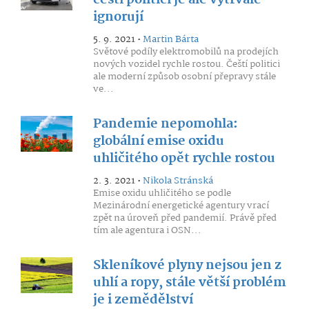
čeští politici je ale vytrvale
ignorují
5. 9. 2021 •
Martin Bárta
Světové podíly elektromobilů na prodejích
nových vozidel rychle rostou. Čeští politici
ale moderní způsob osobní přepravy stále
ve...
Pandemie nepomohla:
globální emise oxidu
uhličitého opět rychle rostou
2. 3. 2021 •
Nikola Stránská
Emise oxidu uhličitého se podle
Mezinárodní energetické agentury vrací
zpět na úroveň před pandemií. Právě před
tím ale agentura i OSN...
Skleníkové plyny nejsou jen z
uhlí a ropy, stále větší problém
je i zemědělství