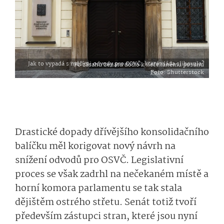
Jak to vypadá s nižšími odvody pro OSVČ, které vláda slibovala? Po zásahu Senátu došlo k nečekanému posunu
Foto
: Shutterstock
Drastické dopady dřívějšího konsolidačního
balíčku měl korigovat nový návrh na
snížení odvodů pro OSVČ. Legislativní
proces se však zadrhl na nečekaném místě a
horní komora parlamentu se tak stala
dějištěm ostrého střetu. Senát totiž tvoří
především zástupci stran, které jsou nyní