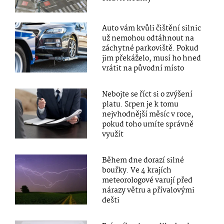
Auto vám kvůli čištění silnic
už nemohou odtáhnout na
záchytné parkoviště. Pokud
jim překáželo, musí ho hned
vrátit na původní místo
Nebojte se říct si o zvýšení
platu. Srpen je k tomu
nejvhodnější měsíc v roce,
pokud toho umíte správně
využít
Během dne dorazí silné
bouřky. Ve 4 krajích
meteorologové varují před
nárazy větru a přívalovými
dešti