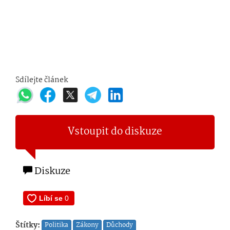
Sdílejte článek
Vstoupit do diskuze
Diskuze
Štítky:
Politika
Zákony
Důchody