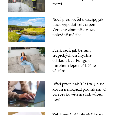
mezd
Nová předpověď ukazuje, jak
bude vypadat celý srpen.
Výrazný zlom přijde už v
polovině měsíce
Fyzik radí, jak během
tropických dnů rychle
ochladit byt. Funguje
mnohem lépe než běžné
větrání
Úřad práce nabízí až 289 tisíc
korun na rozjezd podnikání. O
příspěvku většina lidí vůbec
neví