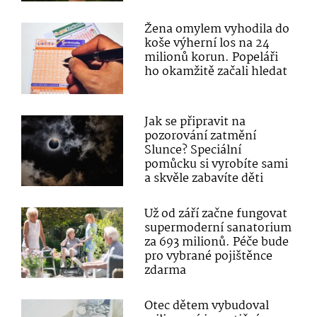
Žena omylem vyhodila do
koše výherní los na 24
milionů korun. Popeláři
ho okamžitě začali hledat
Jak se připravit na
pozorování zatmění
Slunce? Speciální
pomůcku si vyrobíte sami
a skvěle zabavíte děti
Už od září začne fungovat
supermoderní sanatorium
za 693 milionů. Péče bude
pro vybrané pojištěnce
zdarma
Otec dětem vybudoval