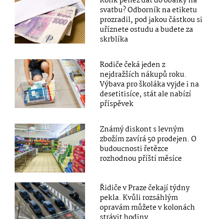
Kolik peněz dát do obálky na
svatbu? Odborník na etiketu
prozradil, pod jakou částkou si
uříznete ostudu a budete za
skrblíka
Rodiče čeká jeden z
nejdražších nákupů roku.
Výbava pro školáka vyjde i na
desetitisíce, stát ale nabízí
příspěvek
Známý diskont s levným
zbožím zavírá 50 prodejen. O
budoucnosti řetězce
rozhodnou příští měsíce
Řidiče v Praze čekají týdny
pekla. Kvůli rozsáhlým
opravám můžete v kolonách
strávit hodiny