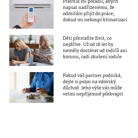
Právník mi poradil, abych
napsal nadřízenému, že
odmítám přijít do práce,
dokud mi nekoupí klimatizaci
Děti přestaňte živit, co
nejdříve. Už od 18 let by
neměly dostávat od rodičů ani
korunu, radí zkušení rodiče
Pokud váš partner podniká,
dejte si pozor na vdovský
důchod. Jeho výše vás může
velmi nepříjemně překvapit