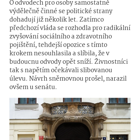
O odvodech pro osoby samostatně
výdělečně činné se politické strany
dohadují již několik let. Zatímco
předchozí vláda se rozhodla pro radikální
zvyšování sociálního a zdravotního
pojištění, tehdejší opozice s tímto
krokem nesouhlasila a slíbila, že v
budoucnu odvody opět sníží. Živnostníci
tak s napětím očekávali slibovanou
úlevu. Návrh sněmovnou prošel, narazil
ovšem u senátu.