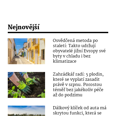
Nejnovější
Osvědčená metoda po
staletí: Takto udržují
obyvatelé jižní Evropy své
byty v chladu i bez
klimatizace
Zahrádkář radí: 5 plodin,
které se vyplatí zasadit
právě v srpnu. Porostou
téměř bez jakékoliv péče
až do podzimu
Dálkový klíček od auta má
skrytou funkci, která se