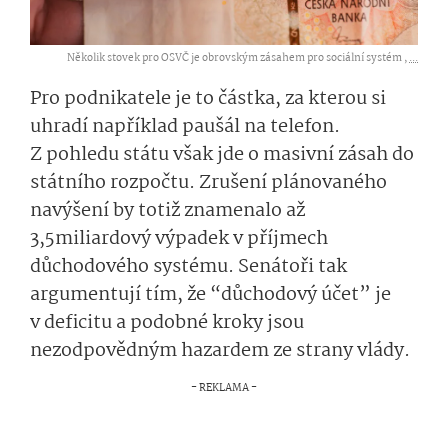
Několik stovek pro OSVČ je obrovským zásahem pro sociální systém ,
...
Pro podnikatele je to částka, za kterou si
uhradí například paušál na telefon.
Z pohledu státu však jde o masivní zásah do
státního rozpočtu. Zrušení plánovaného
navýšení by totiž znamenalo až
3,5miliardový výpadek v příjmech
důchodového systému. Senátoři tak
argumentují tím, že “důchodový účet” je
v deficitu a podobné kroky jsou
nezodpovědným hazardem ze strany vlády.