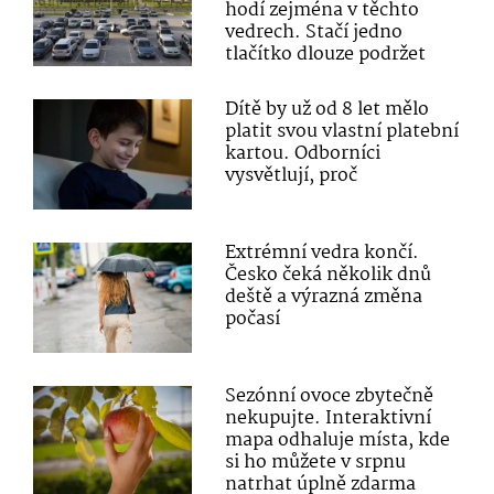
hodí zejména v těchto
vedrech. Stačí jedno
tlačítko dlouze podržet
Dítě by už od 8 let mělo
platit svou vlastní platební
kartou. Odborníci
vysvětlují, proč
Extrémní vedra končí.
Česko čeká několik dnů
deště a výrazná změna
počasí
Sezónní ovoce zbytečně
nekupujte. Interaktivní
mapa odhaluje místa, kde
si ho můžete v srpnu
natrhat úplně zdarma