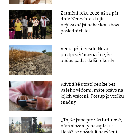
Zatmění roku 2026 už za pár
dnů: Nenechte si ujít
nejúžasnější nebeskou show
posledních let
Vedra ještě zesílí. Nová
předpověď naznačuje, že
budou padat další rekordy
Když dítě utratí peníze bez
vašeho vědomí, máte právo na
jejich vrácení. Postup je vcelku
snadný
„To, že jsme pro vás hrdinové,
nám složenky nezaplatí.“
Hasiči se dožadují navýšení