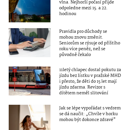
vlna. Nejhorší počasí přijde
odpoledne mezi 15. a 22.
hodinou
Pravidla pro důchody se
mohou znovu změnit.
Seniorům se rýsuje od příštího
roku více peněz, než se
původně čekalo
11letý chlapec dostal pokutu za
jízdu bez lístku v pražské MHD
i přesto, že děti do 15 let mají
jízdu zdarma. Revizor s
dítětem neměl slitování
Jak se lépe vypořádat s vedrem
se dá naučit: „Chvíle v horku
mohou být dokonce zdravé"