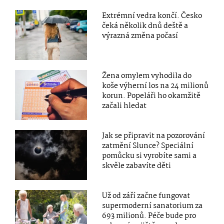
Extrémní vedra končí. Česko
čeká několik dnů deště a
výrazná změna počasí
Žena omylem vyhodila do
koše výherní los na 24 milionů
korun. Popeláři ho okamžitě
začali hledat
Jak se připravit na pozorování
zatmění Slunce? Speciální
pomůcku si vyrobíte sami a
skvěle zabavíte děti
Už od září začne fungovat
supermoderní sanatorium za
693 milionů. Péče bude pro