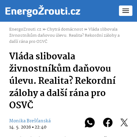
Toggl
navig
EnergoZrouti.cz
»
Chytrá domácnost
»
Vláda slibovala
živnostníkům daňovou úlevu. Realita? Rekordní zálohy a
další rána pro OSVČ
Vláda slibovala
živnostníkům daňovou
úlevu. Realita? Rekordní
zálohy a další rána pro
OSVČ
Monika Brešťanská
14. 5. 2026 ▪ 22:40