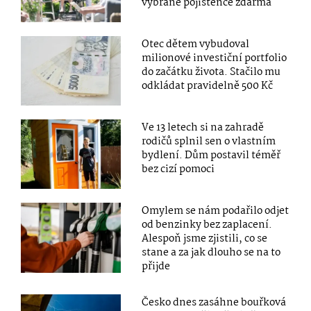
vybrané pojištěnce zdarma
Otec dětem vybudoval
milionové investiční portfolio
do začátku života. Stačilo mu
odkládat pravidelně 500 Kč
Ve 13 letech si na zahradě
rodičů splnil sen o vlastním
bydlení. Dům postavil téměř
bez cizí pomoci
Omylem se nám podařilo odjet
od benzinky bez zaplacení.
Alespoň jsme zjistili, co se
stane a za jak dlouho se na to
přijde
Česko dnes zasáhne bouřková