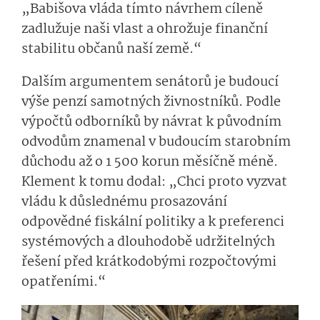
„Babišova vláda tímto návrhem cíleně
zadlužuje naši vlast a ohrožuje finanční
stabilitu občanů naší země.“
Dalším argumentem senátorů je budoucí
výše penzí samotných živnostníků. Podle
výpočtů odborníků by návrat k původním
odvodům znamenal v budoucím starobním
důchodu až o 1 500 korun měsíčně méně.
Klement k tomu dodal: „Chci proto vyzvat
vládu k důslednému prosazování
odpovědné fiskální politiky a k preferenci
systémových a dlouhodobě udržitelných
řešení před krátkodobými rozpočtovými
opatřeními.“