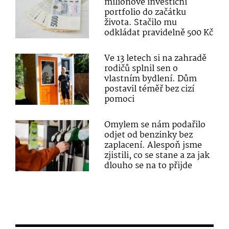
milionové investiční
portfolio do začátku
života. Stačilo mu
odkládat pravidelně 500 Kč
Ve 13 letech si na zahradě
rodičů splnil sen o
vlastním bydlení. Dům
postavil téměř bez cizí
pomoci
Omylem se nám podařilo
odjet od benzinky bez
zaplacení. Alespoň jsme
zjistili, co se stane a za jak
dlouho se na to přijde