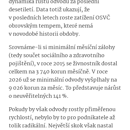
dynamika růstu odvodů za poslední
desetiletí. Data totiž ukazují, že
v posledních letech roste zatížení OSVČ
obrovským tempem, které nemá
v novodobé historii obdoby.
Srovnáme-li si minimální měsíční zálohy
(tedy součet sociálního a zdravotního
pojištění), v roce 2015 se živnostník dostal
celkem na 3 740 korun měsíčně. V roce
2026 už se minimální odvody vyšplhaly na
9 026 korun za měsíc. To představuje nárůst
o neuvěřitelných 141 %.
Pokudy by však odvody rostly přiměřenou
rychlostí, nebylo by to pro podnikatele až
tolik radikální. Největší skok však nastal