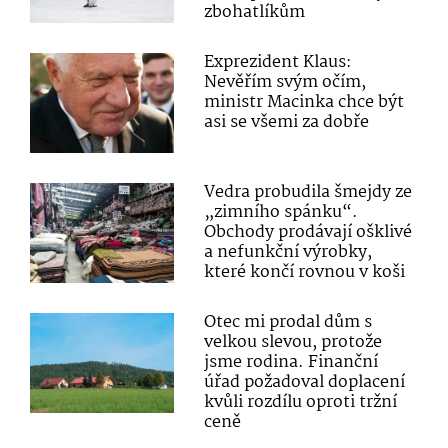
zbohatlíkům
Exprezident Klaus:
Nevěřím svým očím,
ministr Macinka chce být
asi se všemi za dobře
Vedra probudila šmejdy ze
„zimního spánku“.
Obchody prodávají ošklivé
a nefunkční výrobky,
které končí rovnou v koši
Otec mi prodal dům s
velkou slevou, protože
jsme rodina. Finanční
úřad požadoval doplacení
kvůli rozdílu oproti tržní
ceně