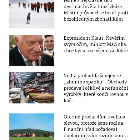
Jedné z nejkrásnějších
destinací světa hrozí zkáza.
Místní průvodci se bouří proti
bezohledným zbohatlíkům
Exprezident Klaus: Nevěřím
svým očím, ministr Macinka
chce být asi se všemi za dobře
Vedra probudila šmejdy ze
„zimního spánku“. Obchody
prodávají ošklivé a nefunkční
výrobky, které končí rovnou v
koši
Otec mi prodal dům s velkou
slevou, protože jsme rodina.
Finanční úřad požadoval
doplacení kvůli rozdílu oproti