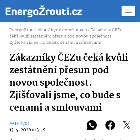
Toggl
navig
EnergoZrouti.cz
»
Chytrá domácnost
»
Zákazníky ČEZu
čeká kvůli zestátnění přesun pod novou společnost.
Zjišťovali jsme, co bude s cenami a smlouvami
Zákazníky ČEZu čeká kvůli
zestátnění přesun pod
novou společnost.
Zjišťovali jsme, co bude s
cenami a smlouvami
Petr Eybl
13. 5. 2026 ▪ 13:58