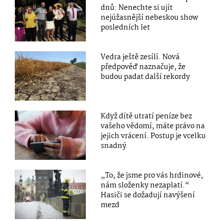
dnů: Nenechte si ujít
nejúžasnější nebeskou show
posledních let
Vedra ještě zesílí. Nová
předpověď naznačuje, že
budou padat další rekordy
Když dítě utratí peníze bez
vašeho vědomí, máte právo na
jejich vrácení. Postup je vcelku
snadný
„To, že jsme pro vás hrdinové,
nám složenky nezaplatí.“
Hasiči se dožadují navýšení
mezd