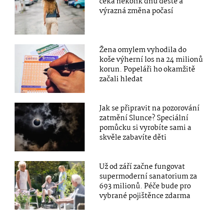
čeká několik dnů deště a
výrazná změna počasí
Žena omylem vyhodila do
koše výherní los na 24 milionů
korun. Popeláři ho okamžitě
začali hledat
Jak se připravit na pozorování
zatmění Slunce? Speciální
pomůcku si vyrobíte sami a
skvěle zabavíte děti
Už od září začne fungovat
supermoderní sanatorium za
693 milionů. Péče bude pro
vybrané pojištěnce zdarma