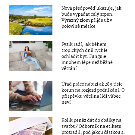
Nová předpověď ukazuje, jak
bude vypadat celý srpen.
Výrazný zlom přijde už v
polovině měsíce
Fyzik radí, jak během
tropických dnů rychle
ochladit byt. Funguje
mnohem lépe než běžné
větrání
Úřad práce nabízí až 289 tisíc
korun na rozjezd podnikání. O
příspěvku většina lidí vůbec
neví
Kolik peněz dát do obálky na
svatbu? Odborník na etiketu
prozradil, pod jakou částkou si