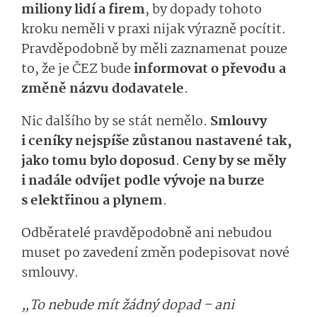
miliony lidí a firem
, by dopady tohoto
kroku neměli v praxi nijak výrazně pocítit.
Pravděpodobně by měli zaznamenat pouze
to, že je ČEZ bude
informovat o převodu a
změně názvu dodavatele
.
Nic dalšího by se stát nemělo.
Smlouvy
i ceníky nejspíše zůstanou nastavené tak,
jako tomu bylo doposud
.
Ceny by se měly
i nadále odvíjet podle vývoje na burze
s elektřinou a plynem
.
Odběratelé pravděpodobně ani nebudou
muset po zavedení změn podepisovat nové
smlouvy.
„To nebude mít žádný dopad – ani