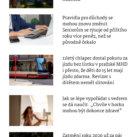
Pravidla pro důchody se
mohou znovu změnit.
Seniorům se rýsuje od příštího
roku více peněz, než se
původně čekalo
11letý chlapec dostal pokutu za
jízdu bez lístku v pražské MHD
i přesto, že děti do 15 let mají
jízdu zdarma. Revizor s
dítětem neměl slitování
Jak se lépe vypořádat s vedrem
se dá naučit: „Chvíle v horku
mohou být dokonce zdravé"
Zatmění roku 2026 už za pár