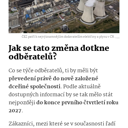
ČEZ patří k nejvýznamnějším dodavatelům elektřiny a plynu v ČR. ,
...
Jak se tato změna dotkne
odběratelů?
Co se týče odběratelů, ti by měli být
převedení právě do nově založené
dceřiné společnosti
. Podle aktuálně
dostupných informací by se tak mělo stát
nejpozději
do konce prvního čtvrtletí roku
2027
.
Zákazníci, mezi které se v současnosti řadí