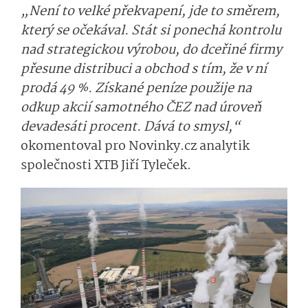
„Není to velké překvapení, jde to směrem,
který se očekával. Stát si ponechá kontrolu
nad strategickou výrobou, do dceřiné firmy
přesune distribuci a obchod s tím, že v ní
prodá 49 %. Získané peníze použije na
odkup akcií samotného ČEZ nad úroveň
devadesáti procent. Dává to smysl,“
okomentoval pro Novinky.cz analytik
společnosti XTB Jiří Tyleček.