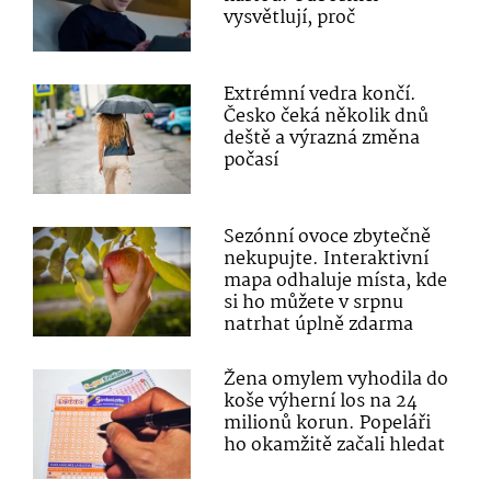
vysvětlují, proč
Extrémní vedra končí.
Česko čeká několik dnů
deště a výrazná změna
počasí
Sezónní ovoce zbytečně
nekupujte. Interaktivní
mapa odhaluje místa, kde
si ho můžete v srpnu
natrhat úplně zdarma
Žena omylem vyhodila do
koše výherní los na 24
milionů korun. Popeláři
ho okamžitě začali hledat