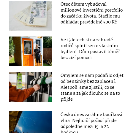
Otec dětem vybudoval
milionové investiční portfolio
do začátku života. Stačilo mu
odkládat pravidelně 500 Kč
Ve 13 letech si na zahradě
rodičů splnil sen o vlastním
bydlení. Dům postavil téměř
bez cizí pomoci
Omylem se nám podařilo odjet
od benzinky bez zaplacení.
Alespoň jsme zjistili, co se
stane a za jak dlouho se na to
přijde
Česko dnes zasáhne bouřková
vlna. Nejhorší počasí přijde
odpoledne mezi 15. a 22.
hodinou