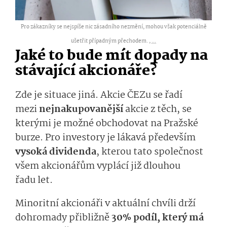
Pro zákazníky se nejspíše nic zásadního nezmění, mohou však potenciálně
ušetřit případným přechodem. ,
...
Jaké to bude mít dopady na
stávající akcionáře?
Zde je situace jiná. Akcie ČEZu se řadí
mezi
nejnakupo­vanější
akcie z těch, se
kterými je možné obchodovat na Pražské
burze. Pro investory je lákavá především
vysoká dividenda
, kterou tato společnost
všem akcionářům vyplácí již dlouhou
řadu let.
Minoritní akcionáři v aktuální chvíli drží
dohromady přibližně
30% podíl, který má