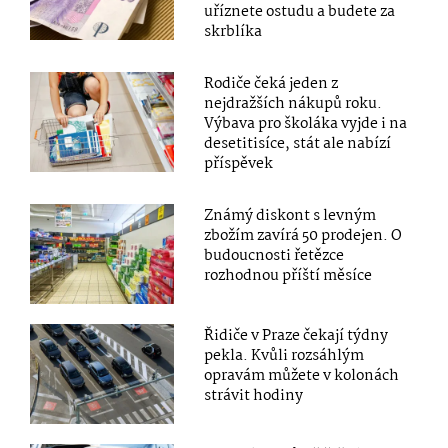
uříznete ostudu a budete za
skrblíka
Rodiče čeká jeden z
nejdražších nákupů roku.
Výbava pro školáka vyjde i na
desetitisíce, stát ale nabízí
příspěvek
Známý diskont s levným
zbožím zavírá 50 prodejen. O
budoucnosti řetězce
rozhodnou příští měsíce
Řidiče v Praze čekají týdny
pekla. Kvůli rozsáhlým
opravám můžete v kolonách
strávit hodiny