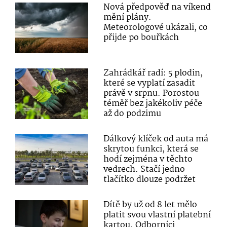
Nová předpověď na víkend
mění plány.
Meteorologové ukázali, co
přijde po bouřkách
Zahrádkář radí: 5 plodin,
které se vyplatí zasadit
právě v srpnu. Porostou
téměř bez jakékoliv péče
až do podzimu
Dálkový klíček od auta má
skrytou funkci, která se
hodí zejména v těchto
vedrech. Stačí jedno
tlačítko dlouze podržet
Dítě by už od 8 let mělo
platit svou vlastní platební
kartou. Odborníci