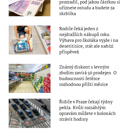
prozradil, pod jakou částkou si
uříznete ostudu a budete za
skrblíka
Rodiče čeká jeden z
nejdražších nákupů roku.
Výbava pro školáka vyjde i na
desetitisíce, stát ale nabízí
příspěvek
Známý diskont s levným
zbožím zavírá 50 prodejen. O
budoucnosti řetězce
rozhodnou příští měsíce
Řidiče v Praze čekají týdny
pekla. Kvůli rozsáhlým
opravám můžete v kolonách
strávit hodiny