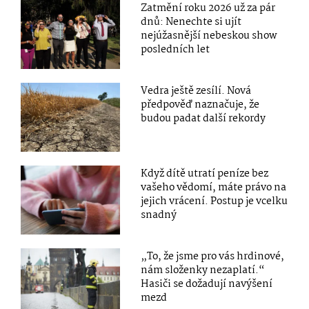
Zatmění roku 2026 už za pár
dnů: Nenechte si ujít
nejúžasnější nebeskou show
posledních let
Vedra ještě zesílí. Nová
předpověď naznačuje, že
budou padat další rekordy
Když dítě utratí peníze bez
vašeho vědomí, máte právo na
jejich vrácení. Postup je vcelku
snadný
„To, že jsme pro vás hrdinové,
nám složenky nezaplatí.“
Hasiči se dožadují navýšení
mezd