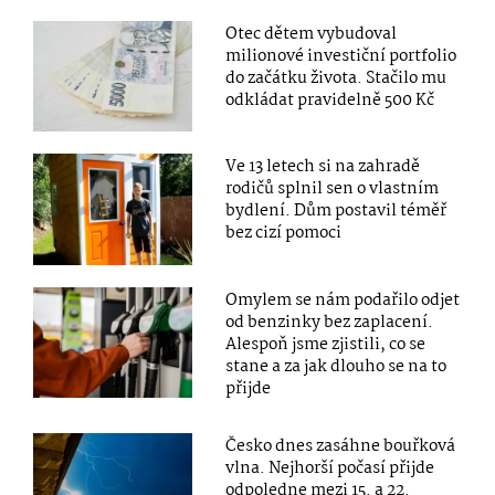
Otec dětem vybudoval
milionové investiční portfolio
do začátku života. Stačilo mu
odkládat pravidelně 500 Kč
Ve 13 letech si na zahradě
rodičů splnil sen o vlastním
bydlení. Dům postavil téměř
bez cizí pomoci
Omylem se nám podařilo odjet
od benzinky bez zaplacení.
Alespoň jsme zjistili, co se
stane a za jak dlouho se na to
přijde
Česko dnes zasáhne bouřková
vlna. Nejhorší počasí přijde
odpoledne mezi 15. a 22.