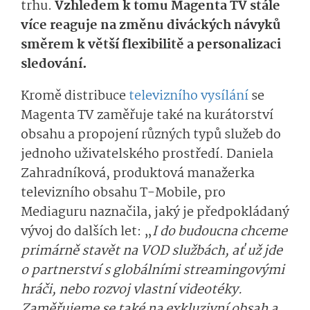
trhu.
Vzhledem k tomu Magenta TV stále
více reaguje na změnu diváckých návyků
směrem k větší flexibilitě a personalizaci
sledování.
Kromě distribuce
televizního vysílání
se
Magenta TV zaměřuje také na kurátorství
obsahu a propojení různých typů služeb do
jednoho uživatelského prostředí. Daniela
Zahradníková, produktová manažerka
televizního obsahu T-Mobile, pro
Mediaguru naznačila, jaký je předpokládaný
vývoj do dalších let: „
I do budoucna chceme
primárně stavět na VOD službách, ať už jde
o partnerství s globálními streamingovými
hráči, nebo rozvoj vlastní videotéky.
Zaměřujeme se také na exkluzivní obsah a