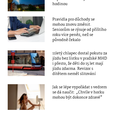
hodinou
Pravidla pro důchody se
mohou znovu změnit.
Seniorům se rýsuje od příštího
roku více peněz, než se
původně čekalo
11letý chlapec dostal pokutu za
jízdu bez lístku v pražské MHD
i přesto, že děti do 15 let mají
jízdu zdarma. Revizor s
dítětem neměl slitování
Jak se lépe vypořádat s vedrem
se dá naučit: „Chvíle v horku
mohou být dokonce zdravé"