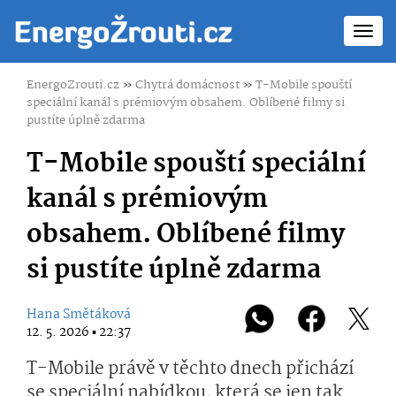
Toggl
navig
EnergoZrouti.cz
»
Chytrá domácnost
»
T-Mobile spouští
speciální kanál s prémiovým obsahem. Oblíbené filmy si
pustíte úplně zdarma
T-Mobile spouští speciální
kanál s prémiovým
obsahem. Oblíbené filmy
si pustíte úplně zdarma
Hana Smětáková
12. 5. 2026 ▪ 22:37
T-Mobile právě v těchto dnech přichází
se speciální nabídkou, která se jen tak