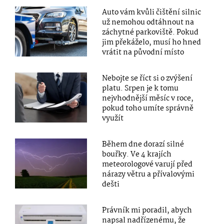
Auto vám kvůli čištění silnic
už nemohou odtáhnout na
záchytné parkoviště. Pokud
jim překáželo, musí ho hned
vrátit na původní místo
Nebojte se říct si o zvýšení
platu. Srpen je k tomu
nejvhodnější měsíc v roce,
pokud toho umíte správně
využít
Během dne dorazí silné
bouřky. Ve 4 krajích
meteorologové varují před
nárazy větru a přívalovými
dešti
Právník mi poradil, abych
napsal nadřízenému, že