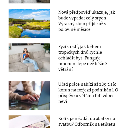
Nová předpověď ukazuje, jak
bude vypadat celý srpen.
Výrazný zlom přijde už v
polovině měsíce
Fyzik radí, jak během
tropických dnů rychle
ochladit byt. Funguje
mnohem lépe než běžné
větrání
Úřad práce nabízí až 289 tisíc
korun na rozjezd podnikání. O
příspěvku většina lidí vůbec
neví
Kolik peněz dát do obálky na
svatbu? Odborník na etiketu