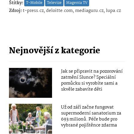
Štítky:
T-Mobile
Televize
Magenta TV
Zdroj:
t-press.cz, deloitte.com, mediaguru.cz, lupa.cz
Nejnovější z kategorie
Jak se připravit na pozorování
zatmění Slunce? Speciální
pomůcku si vyrobíte sami a
skvěle zabavíte děti
Už od září začne fungovat
supermoderní sanatorium za
693 milionů. Péče bude pro
vybrané pojištěnce zdarma