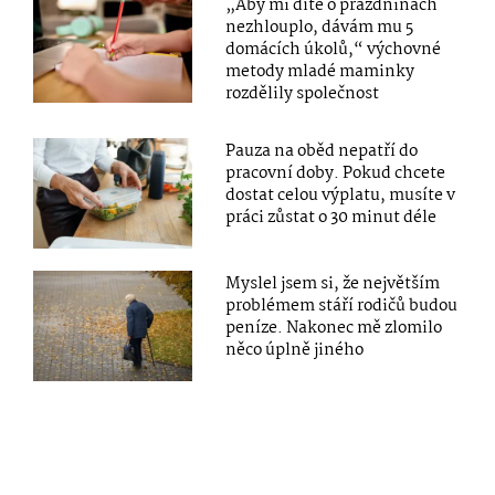
„Aby mi dítě o prázdninách
nezhlouplo, dávám mu 5
domácích úkolů,“ výchovné
metody mladé maminky
rozdělily společnost
Pauza na oběd nepatří do
pracovní doby. Pokud chcete
dostat celou výplatu, musíte v
práci zůstat o 30 minut déle
Myslel jsem si, že největším
problémem stáří rodičů budou
peníze. Nakonec mě zlomilo
něco úplně jiného