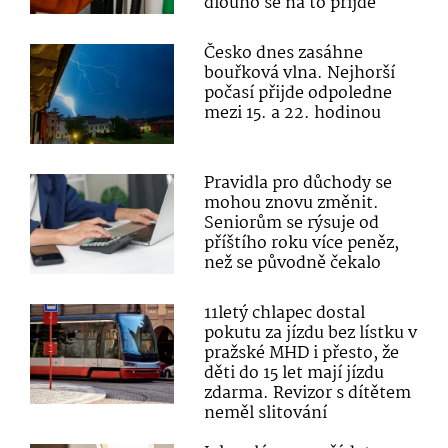
dlouho se na to přijde
Česko dnes zasáhne
bouřková vlna. Nejhorší
počasí přijde odpoledne
mezi 15. a 22. hodinou
Pravidla pro důchody se
mohou znovu změnit.
Seniorům se rýsuje od
příštího roku více peněz,
než se původně čekalo
11letý chlapec dostal
pokutu za jízdu bez lístku v
pražské MHD i přesto, že
děti do 15 let mají jízdu
zdarma. Revizor s dítětem
neměl slitování