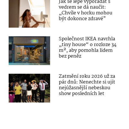
Jak se lépe vypořádat s
vedrem se dá naučit:
„Chvíle v horku mohou
být dokonce zdravé"
Společnost IKEA navrhla
„tiny house“ o rozloze 34
m², aby pomohla lidem
bez peněz
Zatmění roku 2026 už za
pár dnů: Nenechte si ujít
nejúžasnější nebeskou
show posledních let