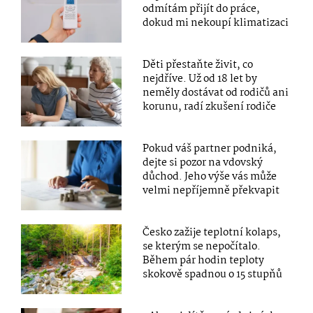
odmítám přijít do práce,
dokud mi nekoupí klimatizaci
Děti přestaňte živit, co
nejdříve. Už od 18 let by
neměly dostávat od rodičů ani
korunu, radí zkušení rodiče
Pokud váš partner podniká,
dejte si pozor na vdovský
důchod. Jeho výše vás může
velmi nepříjemně překvapit
Česko zažije teplotní kolaps,
se kterým se nepočítalo.
Během pár hodin teploty
skokově spadnou o 15 stupňů