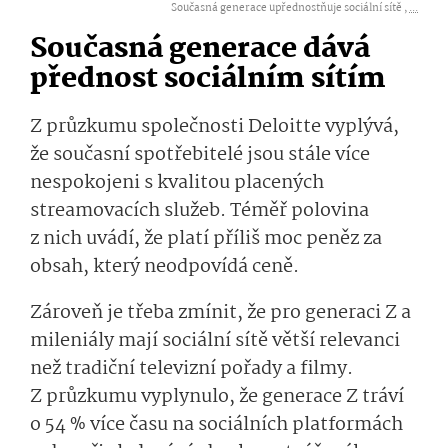
Současná generace upřednostňuje sociální sítě ,
...
Současná generace dává
přednost sociálním sítím
Z průzkumu společnosti Deloitte vyplývá,
že současní spotřebitelé jsou stále více
nespokojeni s kvalitou placených
streamovacích služeb. Téměř polovina
z nich uvádí, že platí příliš moc peněz za
obsah, který neodpovídá ceně.
Zároveň je třeba zmínit, že pro generaci Z a
mileniály mají sociální sítě větší relevanci
než tradiční televizní pořady a filmy.
Z průzkumu vyplynulo, že generace Z tráví
o 54 % více času na sociálních platformách