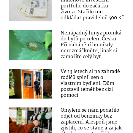
milionové investiční
portfolio do začátku
života. Stačilo mu
odkládat pravidelně 500 Kč
Nenápadný hmyz proniká
do bytů po celém Česku.
Při nahánění ho nikdy
nerozmáčkněte, jinak si
zamoříte celý byt
Ve 13 letech si na zahradě
rodičů splnil sen o
vlastním bydlení. Dům
postavil téměř bez cizí
pomoci
Omylem se nám podařilo
odjet od benzinky bez
zaplacení. Alespoň jsme
zjistili, co se stane a za jak