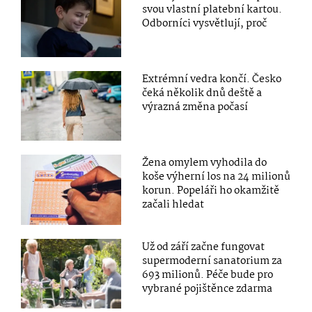
svou vlastní platební kartou.
Odborníci vysvětlují, proč
Extrémní vedra končí. Česko
čeká několik dnů deště a
výrazná změna počasí
Žena omylem vyhodila do
koše výherní los na 24 milionů
korun. Popeláři ho okamžitě
začali hledat
Už od září začne fungovat
supermoderní sanatorium za
693 milionů. Péče bude pro
vybrané pojištěnce zdarma