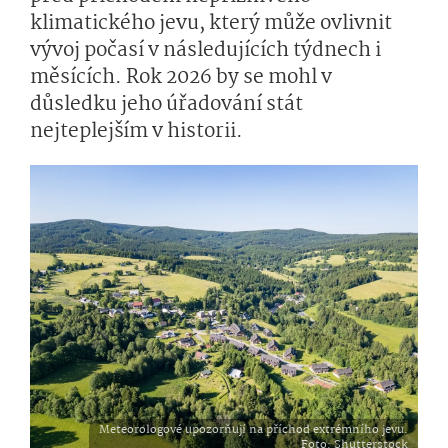
klimatického jevu, který může ovlivnit
vývoj počasí v následujících týdnech i
měsících. Rok 2026 by se mohl v
důsledku jeho úřadování stát
nejteplejším v historii.
Meteorologové upozorňují na příchod extrémního jevu.
Foto
: Shutterstock