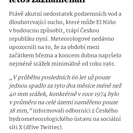
letos zaznamenali
Právě akutní nedostatek podzemních vod a
dlouhotrvající sucho, které může El Niño
v budoucnu způsobit, trápí Českou
republiku nyní. Meteorologové nedávno
upozornili na to, že za období mezi
začátkem března a koncem dubna napršelo
nejméně srážek minimálně od roku 1961.
„V průběhu posledních 66 let už pouze
jednou spadlo za tyto dva měsíce méně než
40 mm srážek, konkrétně v roce 1974 bylo
v průměru na celé území naměřeno pouze
38 mm,“
informovali odborníci z Českého
hydrometeorolo­gického ústavu na sociální
síti X (dříve Twitter).