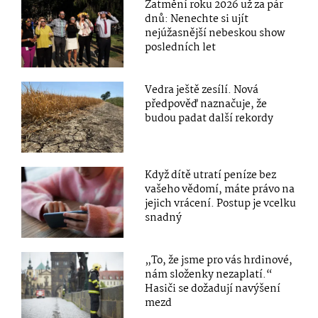
Zatmění roku 2026 už za pár
dnů: Nenechte si ujít
nejúžasnější nebeskou show
posledních let
Vedra ještě zesílí. Nová
předpověď naznačuje, že
budou padat další rekordy
Když dítě utratí peníze bez
vašeho vědomí, máte právo na
jejich vrácení. Postup je vcelku
snadný
„To, že jsme pro vás hrdinové,
nám složenky nezaplatí.“
Hasiči se dožadují navýšení
mezd