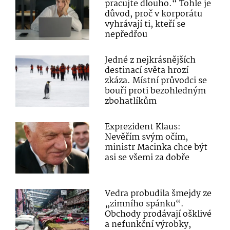
pracujte dlouho.“ Tohle je
důvod, proč v korporátu
vyhrávají ti, kteří se
nepředřou
Jedné z nejkrásnějších
destinací světa hrozí
zkáza. Místní průvodci se
bouří proti bezohledným
zbohatlíkům
Exprezident Klaus:
Nevěřím svým očím,
ministr Macinka chce být
asi se všemi za dobře
Vedra probudila šmejdy ze
„zimního spánku“.
Obchody prodávají ošklivé
a nefunkční výrobky,