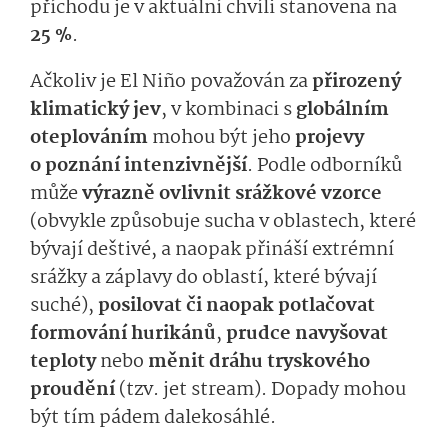
příchodu je v aktuální chvíli stanovena na
25 %
.
Ačkoliv je El Niño považován za
přirozený
klimatický jev
, v kombinaci s
globálním
oteplováním
mohou být jeho
projevy
o poznání intenzivnější
. Podle odborníků
může
výrazně ovlivnit srážkové vzorce
(obvykle způsobuje sucha v oblastech, které
bývají deštivé, a naopak přináší extrémní
srážky a záplavy do oblastí, které bývají
suché),
posilovat či naopak potlačovat
formování hurikánů
,
prudce navyšovat
teploty
nebo
měnit dráhu tryskového
proudění
(tzv. jet stream). Dopady mohou
být tím pádem dalekosáhlé.