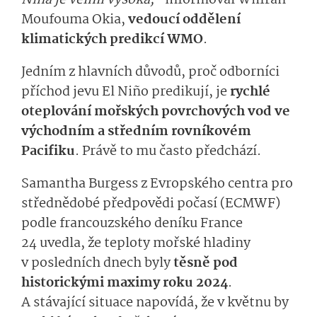
Niña je velmi vysoká,“
informoval Wilfran
Moufouma Okia,
vedoucí oddělení
klimatických predikcí WMO
.
Jedním z hlavních důvodů, proč odborníci
příchod jevu El Niño predikují, je
rychlé
oteplování mořských povrchových vod ve
východním a středním rovníkovém
Pacifiku
. Právě to mu často předchází.
Samantha Burgess z Evropského centra pro
střednědobé předpovědi počasí (ECMWF)
podle francouzského deníku France
24 uvedla, že teploty mořské hladiny
v posledních dnech byly
těsně pod
historickými maximy roku 2024
.
A stávající situace napovídá, že v květnu by