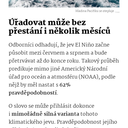
Hladina Pacifiku se otepluje. ,
...
Úřadovat může bez
přestání i několik měsíců
Odborníci odhadují, že jev El Niño začne
působit mezi červnem a srpnem a bude
přetrvávat až do konce roku. Takový průběh
predikuje mimo jiné Americký Národní
úřad pro oceán a atmosféru (NOAA), podle
nějž by měl nastat s
62%
pravděpodobností
.
O slovo se může přihlásit dokonce
i
mimořádně silná varianta
tohoto
klimatického jevu. Pravděpodobnost jejího