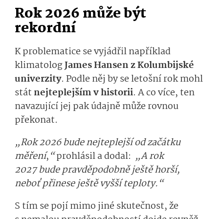
Rok 2026 může být
rekordní
K problematice se vyjádřil například
klimatolog
James Hansen z Kolumbijské
univerzity
. Podle něj by se letošní rok mohl
stát
nejteplejším v historii
. A co více, ten
navazující jej pak údajně může rovnou
překonat.
„Rok 2026 bude nejteplejší od začátku
měření
,
“
prohlásil a dodal:
„A rok
2027 bude pravděpodobně ještě horší,
neboť přinese ještě vyšší teploty.“
S tím se pojí mimo jiné skutečnost, že