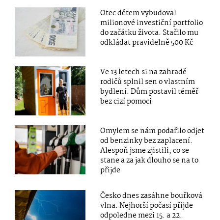
Otec dětem vybudoval
milionové investiční portfolio
do začátku života. Stačilo mu
odkládat pravidelně 500 Kč
Ve 13 letech si na zahradě
rodičů splnil sen o vlastním
bydlení. Dům postavil téměř
bez cizí pomoci
Omylem se nám podařilo odjet
od benzinky bez zaplacení.
Alespoň jsme zjistili, co se
stane a za jak dlouho se na to
přijde
Česko dnes zasáhne bouřková
vlna. Nejhorší počasí přijde
odpoledne mezi 15. a 22.