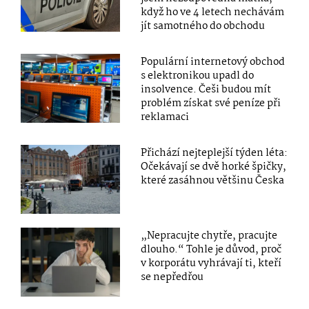
když ho ve 4 letech nechávám
jít samotného do obchodu
Populární internetový obchod
s elektronikou upadl do
insolvence. Češi budou mít
problém získat své peníze při
reklamaci
Přichází nejteplejší týden léta:
Očekávají se dvě horké špičky,
které zasáhnou většinu Česka
„Nepracujte chytře, pracujte
dlouho.“ Tohle je důvod, proč
v korporátu vyhrávají ti, kteří
se nepředřou