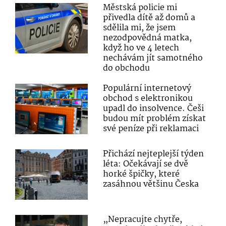
Městská policie mi
přivedla dítě až domů a
sdělila mi, že jsem
nezodpovědná matka,
když ho ve 4 letech
nechávám jít samotného
do obchodu
Populární internetový
obchod s elektronikou
upadl do insolvence. Češi
budou mít problém získat
své peníze při reklamaci
Přichází nejteplejší týden
léta: Očekávají se dvě
horké špičky, které
zasáhnou většinu Česka
„Nepracujte chytře,