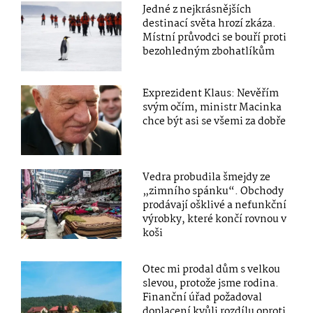
Jedné z nejkrásnějších
destinací světa hrozí zkáza.
Místní průvodci se bouří proti
bezohledným zbohatlíkům
Exprezident Klaus: Nevěřím
svým očím, ministr Macinka
chce být asi se všemi za dobře
Vedra probudila šmejdy ze
„zimního spánku“. Obchody
prodávají ošklivé a nefunkční
výrobky, které končí rovnou v
koši
Otec mi prodal dům s velkou
slevou, protože jsme rodina.
Finanční úřad požadoval
doplacení kvůli rozdílu oproti