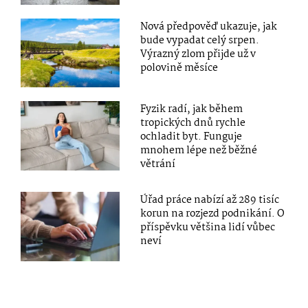
Nová předpověď ukazuje, jak
bude vypadat celý srpen.
Výrazný zlom přijde už v
polovině měsíce
Fyzik radí, jak během
tropických dnů rychle
ochladit byt. Funguje
mnohem lépe než běžné
větrání
Úřad práce nabízí až 289 tisíc
korun na rozjezd podnikání. O
příspěvku většina lidí vůbec
neví