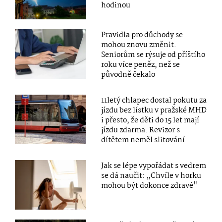
hodinou
Pravidla pro důchody se
mohou znovu změnit.
Seniorům se rýsuje od příštího
roku více peněz, než se
původně čekalo
11letý chlapec dostal pokutu za
jízdu bez lístku v pražské MHD
i přesto, že děti do 15 let mají
jízdu zdarma. Revizor s
dítětem neměl slitování
Jak se lépe vypořádat s vedrem
se dá naučit: „Chvíle v horku
mohou být dokonce zdravé"