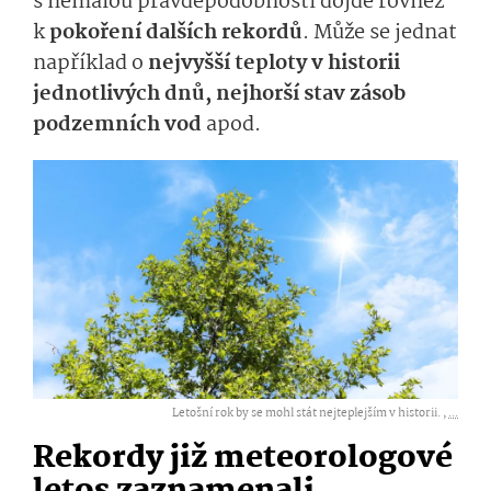
s nemalou pravděpodobností dojde rovněž
k
pokoření dalších rekordů
. Může se jednat
například o
nejvyšší teploty v historii
jednotlivých dnů, nejhorší stav zásob
podzemních vod
apod.
Letošní rok by se mohl stát nejteplejším v historii. ,
...
Rekordy již meteorologové