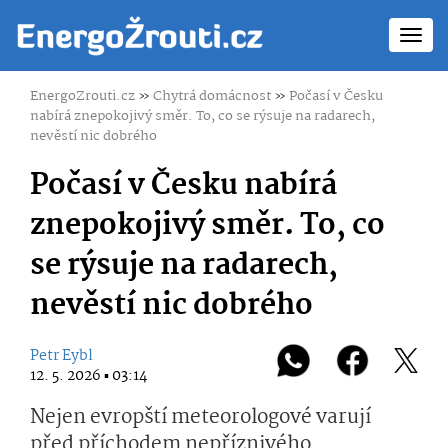
Toggl
navig
EnergoZrouti.cz
»
Chytrá domácnost
»
Počasí v Česku
nabírá znepokojivý směr. To, co se rýsuje na radarech,
nevěstí nic dobrého
Počasí v Česku nabírá
znepokojivý směr. To, co
se rýsuje na radarech,
nevěstí nic dobrého
Petr Eybl
12. 5. 2026 ▪ 03:14
Nejen evropští meteorologové varují
před příchodem nepříznivého