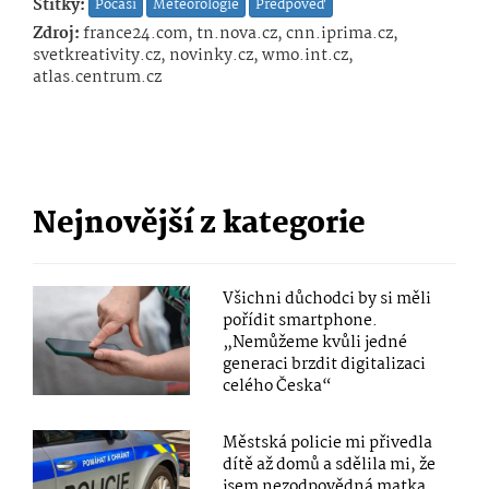
Štítky:
Počasí
Meteorologie
Předpověď
Zdroj:
france24.com, tn.nova.cz, cnn.iprima.cz,
svetkreativity.cz, novinky.cz, wmo.int.cz,
atlas.centrum.cz
Nejnovější z kategorie
Všichni důchodci by si měli
pořídit smartphone.
„Nemůžeme kvůli jedné
generaci brzdit digitalizaci
celého Česka“
Městská policie mi přivedla
dítě až domů a sdělila mi, že
jsem nezodpovědná matka,