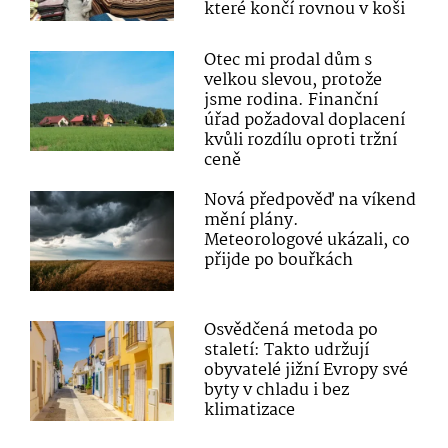
které končí rovnou v koši
Otec mi prodal dům s
velkou slevou, protože
jsme rodina. Finanční
úřad požadoval doplacení
kvůli rozdílu oproti tržní
ceně
Nová předpověď na víkend
mění plány.
Meteorologové ukázali, co
přijde po bouřkách
Osvědčená metoda po
staletí: Takto udržují
obyvatelé jižní Evropy své
byty v chladu i bez
klimatizace