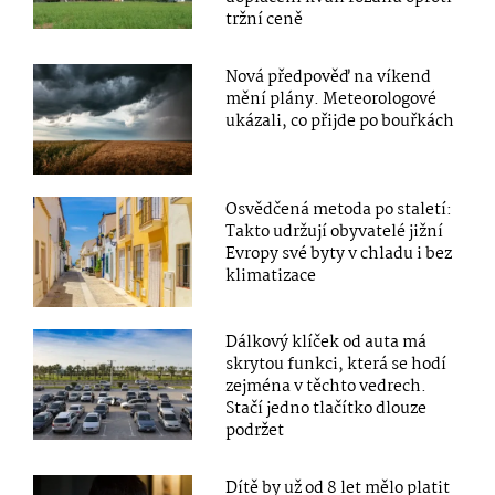
tržní ceně
Nová předpověď na víkend
mění plány. Meteorologové
ukázali, co přijde po bouřkách
Osvědčená metoda po staletí:
Takto udržují obyvatelé jižní
Evropy své byty v chladu i bez
klimatizace
Dálkový klíček od auta má
skrytou funkci, která se hodí
zejména v těchto vedrech.
Stačí jedno tlačítko dlouze
podržet
Dítě by už od 8 let mělo platit