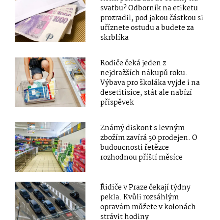
svatbu? Odborník na etiketu
prozradil, pod jakou částkou si
uříznete ostudu a budete za
skrblíka
Rodiče čeká jeden z
nejdražších nákupů roku.
Výbava pro školáka vyjde i na
desetitisíce, stát ale nabízí
příspěvek
Známý diskont s levným
zbožím zavírá 50 prodejen. O
budoucnosti řetězce
rozhodnou příští měsíce
Řidiče v Praze čekají týdny
pekla. Kvůli rozsáhlým
opravám můžete v kolonách
strávit hodiny