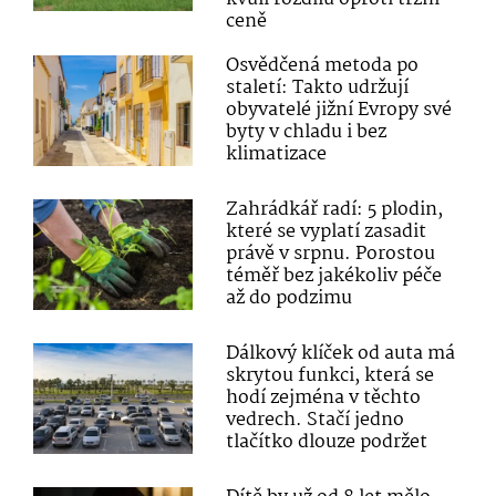
ceně
Osvědčená metoda po
staletí: Takto udržují
obyvatelé jižní Evropy své
byty v chladu i bez
klimatizace
Zahrádkář radí: 5 plodin,
které se vyplatí zasadit
právě v srpnu. Porostou
téměř bez jakékoliv péče
až do podzimu
Dálkový klíček od auta má
skrytou funkci, která se
hodí zejména v těchto
vedrech. Stačí jedno
tlačítko dlouze podržet