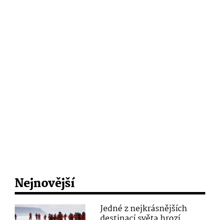
Nejnovější
Jedné z nejkrásnějších
destinací světa hrozí