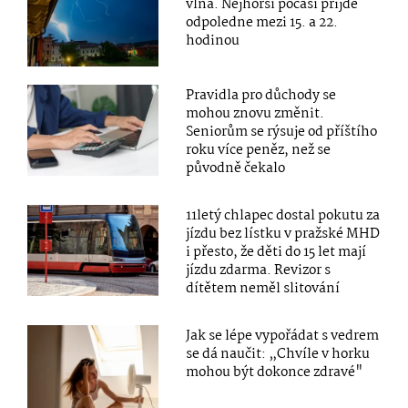
vlna. Nejhorší počasí přijde
odpoledne mezi 15. a 22.
hodinou
Pravidla pro důchody se
mohou znovu změnit.
Seniorům se rýsuje od příštího
roku více peněz, než se
původně čekalo
11letý chlapec dostal pokutu za
jízdu bez lístku v pražské MHD
i přesto, že děti do 15 let mají
jízdu zdarma. Revizor s
dítětem neměl slitování
Jak se lépe vypořádat s vedrem
se dá naučit: „Chvíle v horku
mohou být dokonce zdravé"