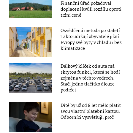
Finanční úřad požadoval
doplacení kvůli rozdílu oproti
tržní ceně
Osvědčená metoda po staletí:
Takto udržují obyvatelé jižní
Evropy své byty v chladu i bez
klimatizace
Dálkový klíček od auta má
skrytou funkci, která se hodí
zejména v těchto vedrech.
Stačí jedno tlačítko dlouze
podržet
Dítě by už od 8 let mělo platit
svou vlastní platební kartou.
Odborníci vysvětlují, proč