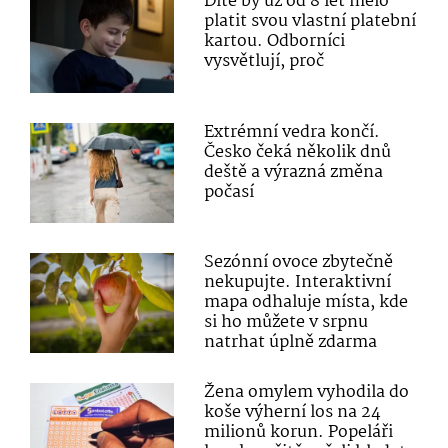
Dítě by už od 8 let mělo
platit svou vlastní platební
kartou. Odborníci
vysvětlují, proč
Extrémní vedra končí.
Česko čeká několik dnů
deště a výrazná změna
počasí
Sezónní ovoce zbytečně
nekupujte. Interaktivní
mapa odhaluje místa, kde
si ho můžete v srpnu
natrhat úplně zdarma
Žena omylem vyhodila do
koše výherní los na 24
milionů korun. Popeláři