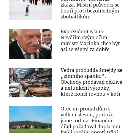
zkáza. Místní průvodci se
bouří proti bezohledným
zbohatlíkům
Exprezident Klaus:
Nevěřím svým očím,
ministr Macinka chce být
asi se všemi za dobře
Vedra probudila šmejdy ze
„zimního spánku“.
Obchody prodávají ošklivé
a nefunkční výrobky,
které končí rovnou v koši
Otec mi prodal dům s
velkou slevou, protože
jsme rodina. Finanční
úřad požadoval doplacení
kvůli rozdílu oproti tržní