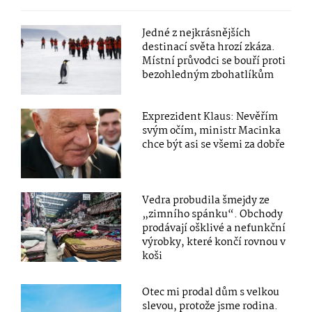
Jedné z nejkrásnějších
destinací světa hrozí zkáza.
Místní průvodci se bouří proti
bezohledným zbohatlíkům
Exprezident Klaus: Nevěřím
svým očím, ministr Macinka
chce být asi se všemi za dobře
Vedra probudila šmejdy ze
„zimního spánku“. Obchody
prodávají ošklivé a nefunkční
výrobky, které končí rovnou v
koši
Otec mi prodal dům s velkou
slevou, protože jsme rodina.