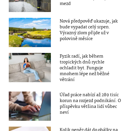
mezd
Nová předpověď ukazuje, jak
bude vypadat celý srpen.
Výrazný zlom přijde už v
polovině měsíce
Fyzik radí, jak během
tropických dnů rychle
ochladit byt. Funguje
mnohem lépe než běžné
větrání
Úřad práce nabízí až 289 tisíc
korun na rozjezd podnikání. O
příspěvku většina lidí vůbec
neví
Kolik peněz dát do obálky na