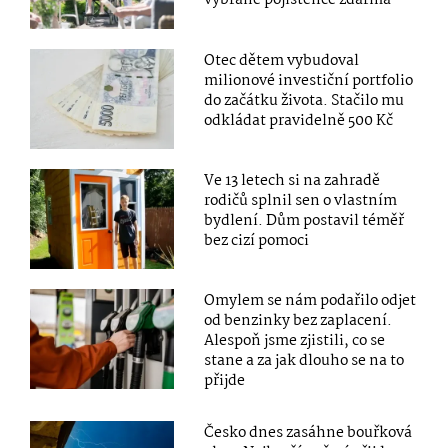
vybrané pojištěnce zdarma
Otec dětem vybudoval
milionové investiční portfolio
do začátku života. Stačilo mu
odkládat pravidelně 500 Kč
Ve 13 letech si na zahradě
rodičů splnil sen o vlastním
bydlení. Dům postavil téměř
bez cizí pomoci
Omylem se nám podařilo odjet
od benzinky bez zaplacení.
Alespoň jsme zjistili, co se
stane a za jak dlouho se na to
přijde
Česko dnes zasáhne bouřková