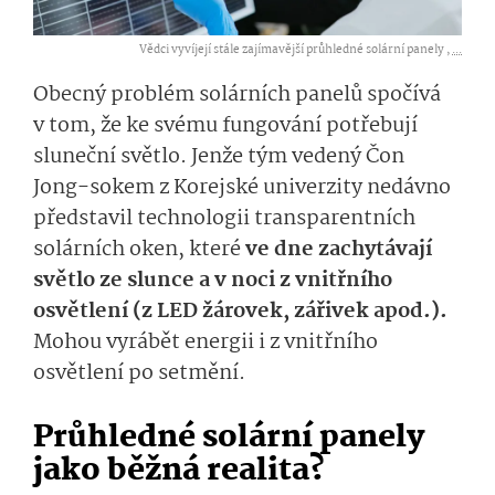
Vědci vyvíjejí stále zajímavější průhledné solární panely ,
...
Obecný problém solárních panelů spočívá
v tom, že ke svému fungování potřebují
sluneční světlo. Jenže tým vedený Čon
Jong-sokem z Korejské univerzity nedávno
představil technologii transparentních
solárních oken, které
ve dne zachytávají
světlo ze slunce a v noci z vnitřního
osvětlení (z LED žárovek, zářivek apod.).
Mohou vyrábět energii i z vnitřního
osvětlení po setmění.
Průhledné solární panely
jako běžná realita?