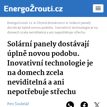
Toggl
navig
EnergoZrouti.cz
»
Chytrá domácnost
»
Solární panely
dostávají úplně novou podobu. Inovativní technologie je na
domech zcela neviditelná a ani nepotřebuje střechu
Solární panely dostávají
úplně novou podobu.
Inovativní technologie je
na domech zcela
neviditelná a ani
nepotřebuje střechu
Petr Šindelář