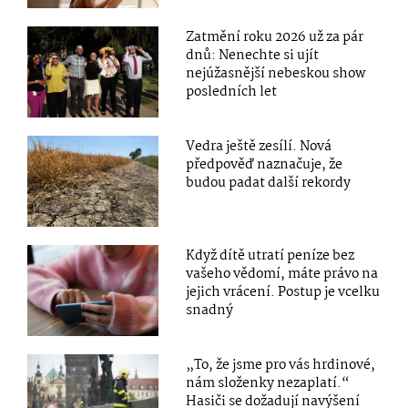
Zatmění roku 2026 už za pár
dnů: Nenechte si ujít
nejúžasnější nebeskou show
posledních let
Vedra ještě zesílí. Nová
předpověď naznačuje, že
budou padat další rekordy
Když dítě utratí peníze bez
vašeho vědomí, máte právo na
jejich vrácení. Postup je vcelku
snadný
„To, že jsme pro vás hrdinové,
nám složenky nezaplatí.“
Hasiči se dožadují navýšení