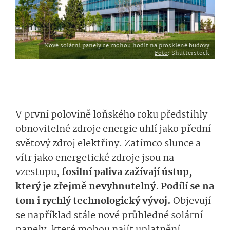
Nové solární panely se mohou hodit na prosklené budovy
Foto
: Shutterstock
V první polovině loňského roku předstihly
obnovitelné zdroje energie uhlí jako přední
světový zdroj elektřiny. Zatímco slunce a
vítr jako energetické zdroje jsou na
vzestupu,
fosilní paliva zažívají ústup,
který je zřejmě nevyhnutelný
.
Podílí se na
tom i rychlý technologický vývoj.
Objevují
se například stále nové průhledné solární