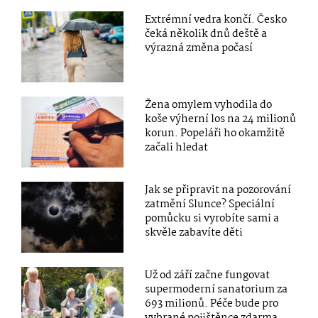
Extrémní vedra končí. Česko
čeká několik dnů deště a
výrazná změna počasí
Žena omylem vyhodila do
koše výherní los na 24 milionů
korun. Popeláři ho okamžitě
začali hledat
Jak se připravit na pozorování
zatmění Slunce? Speciální
pomůcku si vyrobíte sami a
skvěle zabavíte děti
Už od září začne fungovat
supermoderní sanatorium za
693 milionů. Péče bude pro