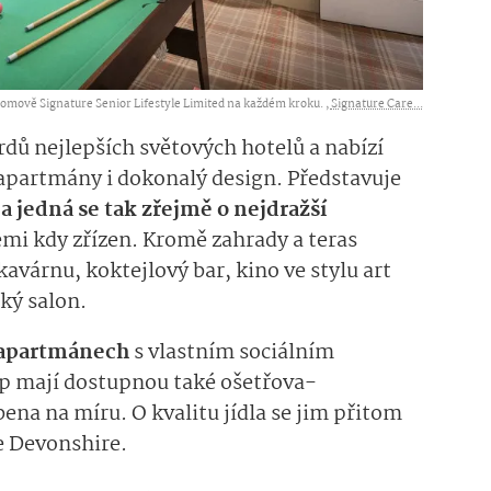
 domově Signature Senior Lifestyle Limited na každém kroku. ,
Signature Care...
rdů nejlepších světových hotelů a
n
abízí
 apartmány
i
do­konalý design.
Předsta­vuje
 a jedná se tak zřejmě o nejdražší
zemi kdy zřízen.
Kromě zahrady a teras
kavárnu, koktejlový bar, kino ve stylu art
ký salon.
apartmánech
s vlastním sociálním
p m
ají
dostupnou také
ošetřova­
obena na míru.
O kvalitu jídla se jim přitom
e
Devonshi­re
.