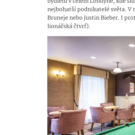
bydlení v celém Londýně
, kde sí
nejbohatší podnikatelé světa.
V 
Bruneje nebo Justin
Bieber­
.
I pro
lionářská čtvrť).