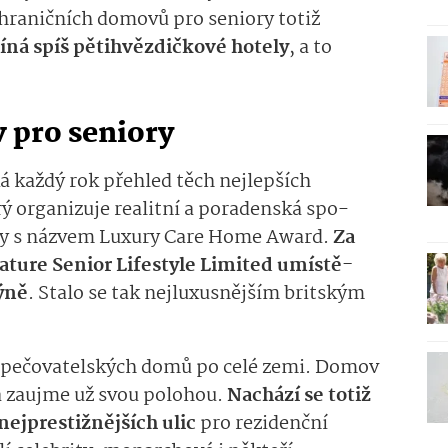
h­raniční
ch
domo­v
ů
pro seniory totiž
ín
á
spíš pětihvězdičkové hotely
, a to
 pro seniory
á každý rok přehled
těch
nej­lepších
rý
o
rganizu­je
realitní a
poradensk
á
spo­
ny
s názvem
Lu­xury
Care
Home
A­ward
.
Za
nature
Senior Lifestyle Limited
umístě­
ýně
. Stalo
se tak
nejluxusnějším britským
0 pečovatelských domů po celé zemi. Domov
 zaujme už svou polohou.
Nachází se totiž
nejpres­tižnějších ulic
pro rezidenční