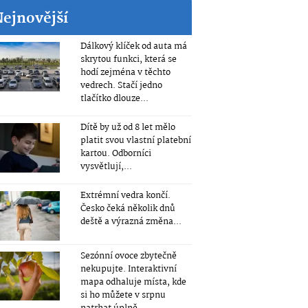
Nejnovější
Dálkový klíček od auta má
skrytou funkci, která se
hodí zejména v těchto
vedrech. Stačí jedno
tlačítko dlouze...
Dítě by už od 8 let mělo
platit svou vlastní platební
kartou. Odborníci
vysvětlují,...
Extrémní vedra končí.
Česko čeká několik dnů
deště a výrazná změna...
Sezónní ovoce zbytečně
nekupujte. Interaktivní
mapa odhaluje místa, kde
si ho můžete v srpnu