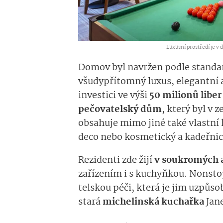
Luxusní prostředí je v
Domov
byl navržen podle standa
všudypřítomný luxus, elegantní
investici ve výši
50 milionů liber
pečovatelský dům
, který byl v 
o
bsahuje mimo jiné
také
vlastní 
deco nebo kosmetický a kadeřnic
Rezidenti zde žijí
v
soukromých 
zařízením i
s
kuchyňkou­
.
Nonsto
telskou
péči, která je jim uzpůs
stará
michelin­ská
kuchařka
Jan