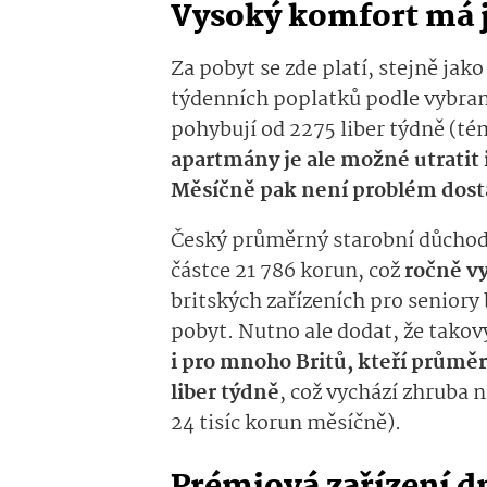
Vysoký komfort má j
Za pobyt se zde platí, stejně jak
týdenních poplatků podle vybra
pohybují od 2275 liber týdně
(
té
apartmány je ale možné utratit i
Měsíčně pak není problém dost
Český průměrný starobní důchod 
částce 21 786 korun, což
ročně vy
britských zařízeních pro seniory
pobyt.
Nutno ale dodat, že takový
i pro mnoho Britů, kteří průmě
liber týdně
, což vychází zhruba 
24
tisíc korun měsíčně
)
.