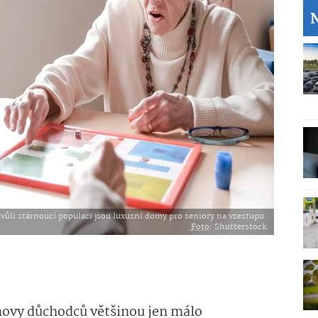
vůli stárnoucí populaci jsou luxusní domy pro seniory na vzestupu.
Foto
: Shutterstock
omovy důchodců
větši­nou
jen málo