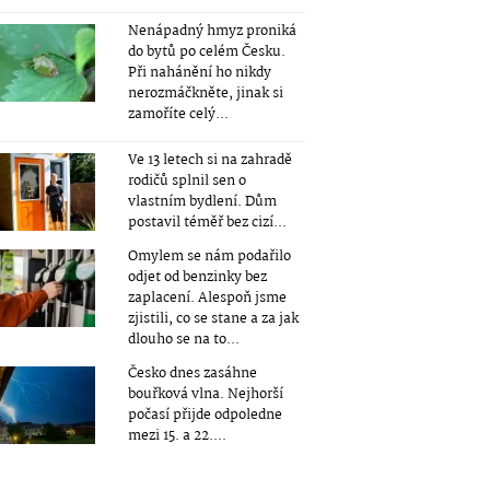
Nenápadný hmyz proniká
do bytů po celém Česku.
Při nahánění ho nikdy
nerozmáčkněte, jinak si
zamoříte celý...
Ve 13 letech si na zahradě
rodičů splnil sen o
vlastním bydlení. Dům
postavil téměř bez cizí...
Omylem se nám podařilo
odjet od benzinky bez
zaplacení. Alespoň jsme
zjistili, co se stane a za jak
dlouho se na to...
Česko dnes zasáhne
bouřková vlna. Nejhorší
počasí přijde odpoledne
mezi 15. a 22....