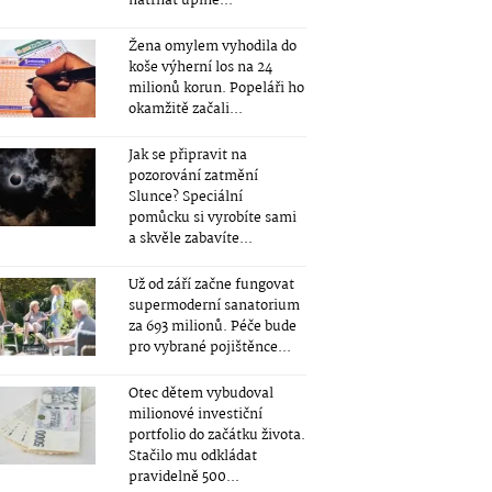
natrhat úplně...
Žena omylem vyhodila do
koše výherní los na 24
milionů korun. Popeláři ho
okamžitě začali...
Jak se připravit na
pozorování zatmění
Slunce? Speciální
pomůcku si vyrobíte sami
a skvěle zabavíte...
Už od září začne fungovat
supermoderní sanatorium
za 693 milionů. Péče bude
pro vybrané pojištěnce...
Otec dětem vybudoval
milionové investiční
portfolio do začátku života.
Stačilo mu odkládat
pravidelně 500...