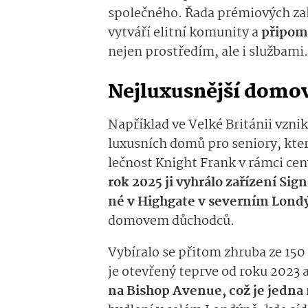
společného.
Řada prémiových
za
vytvář
í elitní
komuni­ty
a
připom
nejen prostředím, ale i službami
.
Nejluxusnější domov
Například ve
Velké Británii
vznik
luxusních domů pro seniory, kte
lečnost
Knight
Fran­k
v rámci ce
rok 2025 ji
vyhrá­lo
zařízení
Sig­
né
v
Highgate
v se­verním Lond
domovem důchodců.
Vybíralo se přitom zhruba ze 15
je o
tevřený
teprve od roku 2023
a
na
Bishop
Avenue, což je jedna