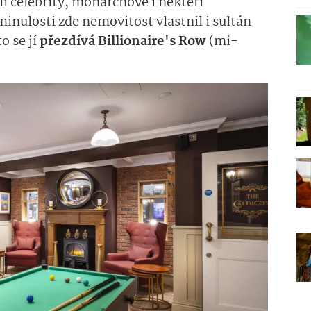
dlí celebrity, monarchové i někteří
minu­losti zde nemovitost vlastnil i sultán
to se jí
přezdívá
Billi­onaire's
Row
(mi­