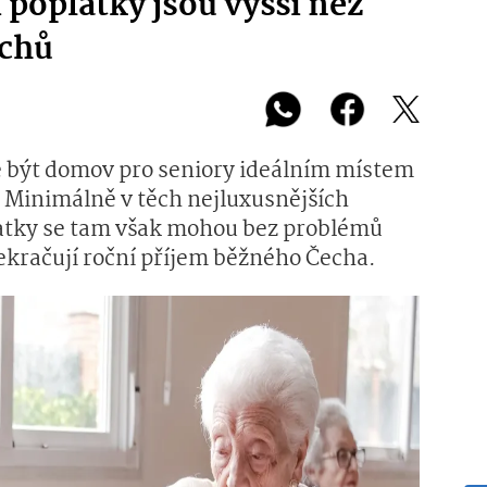
 poplatky jsou vyšší než
echů
že být domov pro seniory ideálním místem
a. Minimálně v těch nejluxusnějších
latky se tam však mohou bez problémů
řekračují roční příjem běžného Čecha.