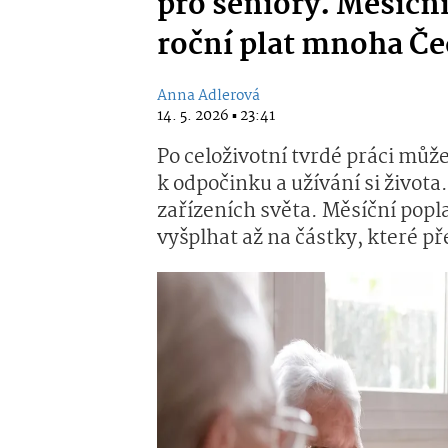
pro seniory. Měsíční
roční plat mnoha Č
Anna Adlerová
14. 5. 2026 ▪ 23:41
Po celoživotní tvrdé práci mů
k odpočinku a užívání si život
zařízeních světa. Měsíční pop
vyšplhat až na částky, které p