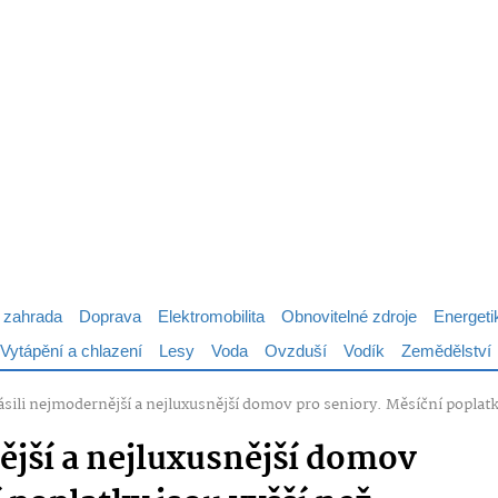
 zahrada
Doprava
Elektromobilita
Obnovitelné zdroje
Energeti
Vytápění a chlazení
Lesy
Voda
Ovzduší
Vodík
Zemědělství
ásili nejmodernější a nejluxusnější domov pro seniory. Měsíční poplat
ější a nejluxusnější domov