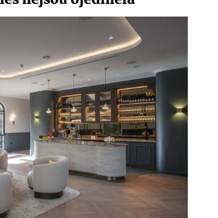
nes
nej­sou ojedinělá