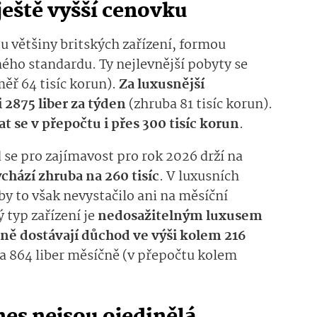
eště vyšší cenovku
o u většiny britských zařízení, formou
ného standardu.
Ty nejlevnější pobyty se
měř
6
4
ti­síc korun)
.
Za luxusnější
 2875 liber za týden
(zhruba 8
1
tisíc korun).
at se
v přepočtu i přes
300 tisíc korun
.
se pro zajímavost pro rok 2026 drží na
chází zhruba na 260 tisíc
.
V lu­xusních
 by to
však
nevystačilo ani na měsíční
 typ zařízení je
nedosažitel­ným
luxusem
rně dostávají důchod ve výši
kolem
216
na
864 liber měsíčně (v přepočtu kolem