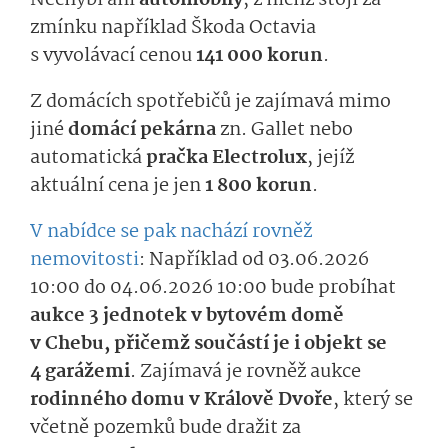
Nechybí ani
automobily
, z nichž stojí za
zmínku například Škoda Octavia
s vyvolávací cenou
141 000 korun
.
Z domácích spotřebičů je zajímavá mimo
jiné
domácí pekárna
zn. Gallet nebo
automatická
pračka Electrolux
, jejíž
aktuální cena je jen
1 800 korun
.
V nabídce se pak nachází rovněž
nemovitosti
: Například od 03.06.2026
10:00 do 04.06.2026 10:00 bude probíhat
aukce 3 jednotek v bytovém domě
v Chebu, přičemž součástí je i objekt se
4 garážemi
. Zajímavá je rovněž aukce
rodinného domu v Králově Dvoře
, který se
včetně pozemků bude dražit za