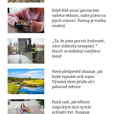
Když dítě utratí peníze bez
vašeho vědomí, máte právo na
jejich vrácení. Postup je vcelku
snadný
„To, že jsme pro vás hrdinové,
nám složenky nezaplatí.“
Hasiči se dožadují navýšení
mezd
Nová předpověď ukazuje, jak
bude vypadat celý srpen.
Výrazný zlom přijde už v
polovině měsíce
Fyzik radí, jak během
tropických dnů rychle
ochladit byt. Funguje