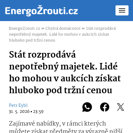
Toggl
navig
EnergoZrouti.cz
»
Chytrá domácnost
»
Stát rozprodává
nepotřebný majetek. Lidé ho mohou v aukcích získat
hluboko pod tržní cenou
Stát rozprodává
nepotřebný majetek. Lidé
ho mohou v aukcích získat
hluboko pod tržní cenou
Petr Eybl
31. 5. 2026 ▪ 23:59
Zajímavé nabídky, v rámci kterých
můžete získat předměty za výrazně nižší