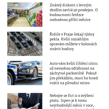
Známý diskont s levným
zbožím zavírá 50 prodejen. O
budoucnosti řetězce
rozhodnou příští měsíce
Řidiče v Praze čekají týdny
pekla. Kvůli rozsáhlým
opravám můžete v kolonách
strávit hodiny
Auto vám kvůli čištění silnic
už nemohou odtáhnout na
záchytné parkoviště. Pokud
jim překáželo, musí ho hned
vrátit na původní místo
Nebojte se říct si o zvýšení
platu. Srpen je k tomu
nejvhodnější měsíc v roce,