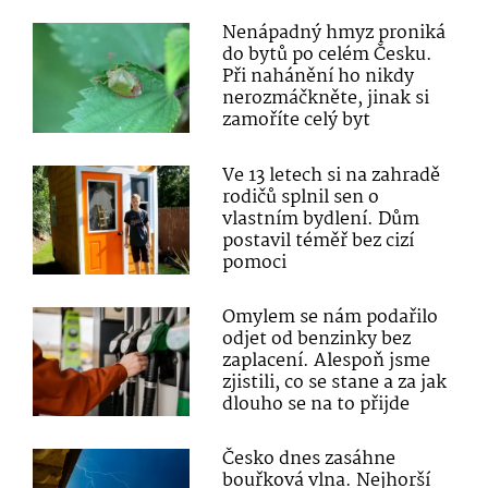
Nenápadný hmyz proniká
do bytů po celém Česku.
Při nahánění ho nikdy
nerozmáčkněte, jinak si
zamoříte celý byt
Ve 13 letech si na zahradě
rodičů splnil sen o
vlastním bydlení. Dům
postavil téměř bez cizí
pomoci
Omylem se nám podařilo
odjet od benzinky bez
zaplacení. Alespoň jsme
zjistili, co se stane a za jak
dlouho se na to přijde
Česko dnes zasáhne
bouřková vlna. Nejhorší