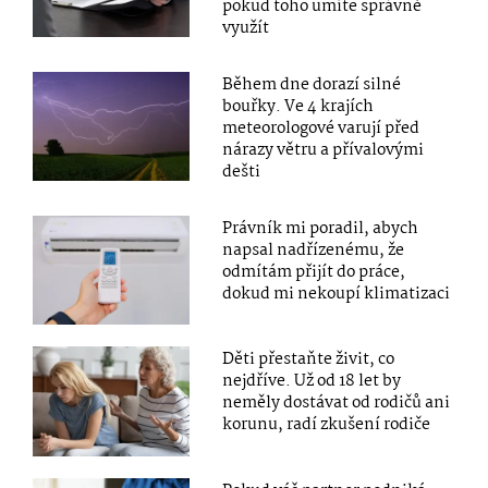
pokud toho umíte správně
využít
Během dne dorazí silné
bouřky. Ve 4 krajích
meteorologové varují před
nárazy větru a přívalovými
dešti
Právník mi poradil, abych
napsal nadřízenému, že
odmítám přijít do práce,
dokud mi nekoupí klimatizaci
Děti přestaňte živit, co
nejdříve. Už od 18 let by
neměly dostávat od rodičů ani
korunu, radí zkušení rodiče