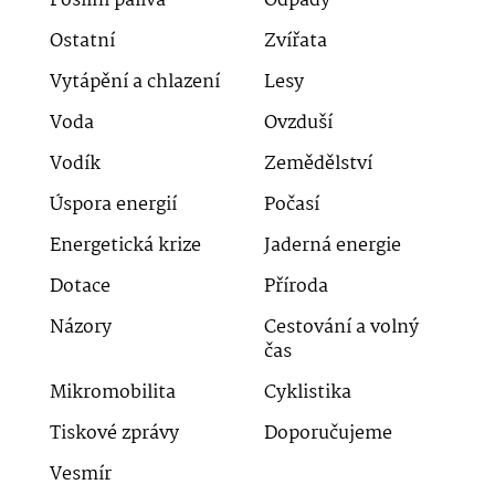
Fosilní paliva
Odpady
Ostatní
Zvířata
Vytápění a chlazení
Lesy
Voda
Ovzduší
Vodík
Zemědělství
Úspora energií
Počasí
Energetická krize
Jaderná energie
Dotace
Příroda
Názory
Cestování a volný
čas
Mikromobilita
Cyklistika
Tiskové zprávy
Doporučujeme
Vesmír