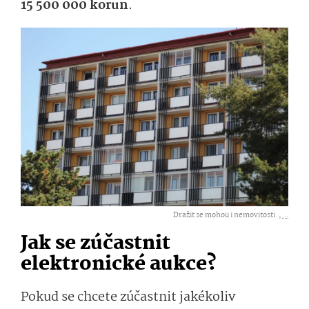
15 500 000 ko­run
.
Dražit se mohou i nemovitosti. ,
...
Jak se zúčastnit
elektronické aukce?
Pokud se chcete zúčastnit jakékoliv