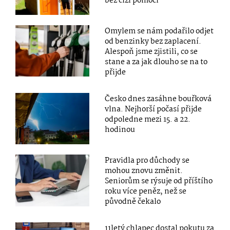
bez cizí pomoci
Omylem se nám podařilo odjet
od benzinky bez zaplacení.
Alespoň jsme zjistili, co se
stane a za jak dlouho se na to
přijde
Česko dnes zasáhne bouřková
vlna. Nejhorší počasí přijde
odpoledne mezi 15. a 22.
hodinou
Pravidla pro důchody se
mohou znovu změnit.
Seniorům se rýsuje od příštího
roku více peněz, než se
původně čekalo
11letý chlapec dostal pokutu za