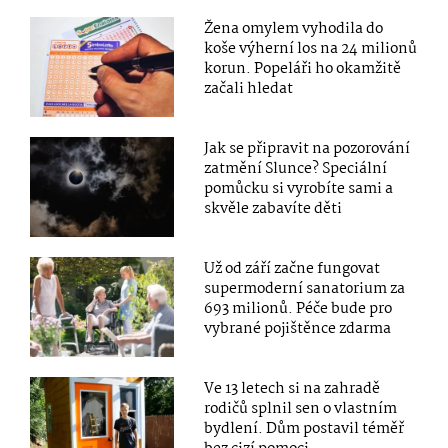
Žena omylem vyhodila do
koše výherní los na 24 milionů
korun. Popeláři ho okamžitě
začali hledat
Jak se připravit na pozorování
zatmění Slunce? Speciální
pomůcku si vyrobíte sami a
skvěle zabavíte děti
Už od září začne fungovat
supermoderní sanatorium za
693 milionů. Péče bude pro
vybrané pojištěnce zdarma
Ve 13 letech si na zahradě
rodičů splnil sen o vlastním
bydlení. Dům postavil téměř