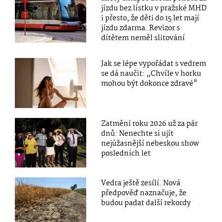
jízdu bez lístku v pražské MHD
i přesto, že děti do 15 let mají
jízdu zdarma. Revizor s
dítětem neměl slitování
Jak se lépe vypořádat s vedrem
se dá naučit: „Chvíle v horku
mohou být dokonce zdravé"
Zatmění roku 2026 už za pár
dnů: Nenechte si ujít
nejúžasnější nebeskou show
posledních let
Vedra ještě zesílí. Nová
předpověď naznačuje, že
budou padat další rekordy