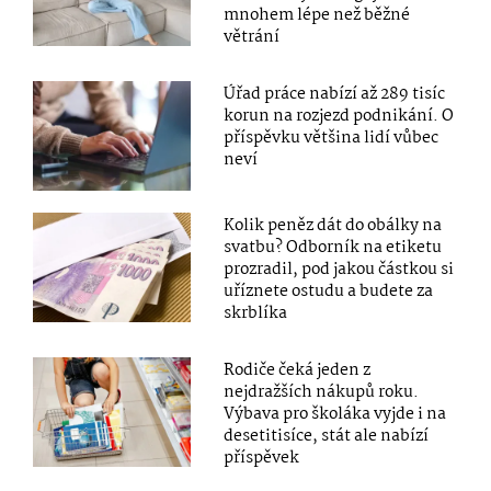
mnohem lépe než běžné
větrání
Úřad práce nabízí až 289 tisíc
korun na rozjezd podnikání. O
příspěvku většina lidí vůbec
neví
Kolik peněz dát do obálky na
svatbu? Odborník na etiketu
prozradil, pod jakou částkou si
uříznete ostudu a budete za
skrblíka
Rodiče čeká jeden z
nejdražších nákupů roku.
Výbava pro školáka vyjde i na
desetitisíce, stát ale nabízí
příspěvek