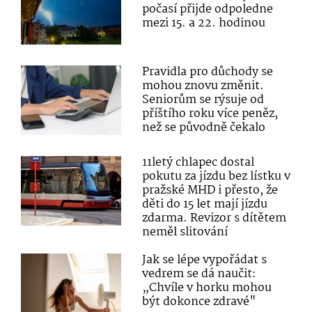
počasí přijde odpoledne
mezi 15. a 22. hodinou
Pravidla pro důchody se
mohou znovu změnit.
Seniorům se rýsuje od
příštího roku více peněz,
než se původně čekalo
11letý chlapec dostal
pokutu za jízdu bez lístku v
pražské MHD i přesto, že
děti do 15 let mají jízdu
zdarma. Revizor s dítětem
neměl slitování
Jak se lépe vypořádat s
vedrem se dá naučit:
„Chvíle v horku mohou
být dokonce zdravé"