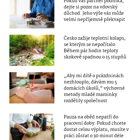
Pokud váš partner podniká,
dejte si pozor na vdovský
důchod. Jeho výše vás může
velmi nepříjemně překvapit
Česko zažije teplotní kolaps,
se kterým se nepočítalo.
Během pár hodin teploty
skokově spadnou o 15 stupňů
„Aby mi dítě o prázdninách
nezhlouplo, dávám mu 5
domácích úkolů,“ výchovné
metody mladé maminky
rozdělily společnost
Pauza na oběd nepatří do
pracovní doby. Pokud chcete
dostat celou výplatu, musíte v
práci zůstat o 30 minut déle