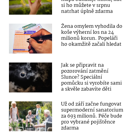
si ho můžete v srpnu
natrhat úplně zdarma
Žena omylem vyhodila do
koše výherní los na 24
milionů korun. Popeláři
ho okamžitě začali hledat
Jak se připravit na
pozorování zatmění
Slunce? Speciální
pomůcku si vyrobíte sami
a skvěle zabavíte děti
Už od září začne fungovat
supermoderní sanatorium
za 693 milionů. Péče bude
pro vybrané pojištěnce
zdarma