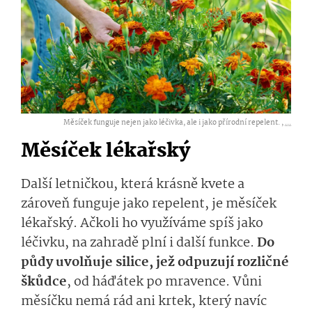
Měsíček funguje nejen jako léčivka, ale i jako přírodní repelent. ,
...
Měsíček lékařský
Další letničkou, která krásně kvete a
zároveň funguje jako repelent, je měsíček
lékařský. Ačkoli ho využíváme spíš jako
léčivku, na zahradě plní i další funkce.
Do
půdy uvolňuje silice, jež odpuzují rozličné
škůdce
, od háďátek po mravence. Vůni
měsíčku nemá rád ani krtek, který navíc