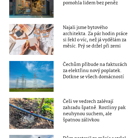
pomohla lidem bez peněz
Najali jsme bytového
architekta. Za pár hodin práce
si řekl o víc, než já vydělám za
měsíc. Prý se držel při zemi
Čechům přibude na fakturách
za elektřinu nový poplatek.
Dotkne se všech domácností
Češi ve vedrech zalévají
zahradu špatně. Rostliny pak
neuhynou suchem, ale
špatnou zálivkou