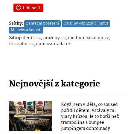
Štítky:
Zahradní posezení
Rostliny odpuzující hmyz
Mouchy a komáři
Zdroj:
denik.cz, prozeny.cz, medium.seznam.cz,
ireceptar.cz, dumazahrada.cz
Nejnovější z kategorie
Když jsem viděla, co soused
pořídil dětem, vstávaly mi
vlasy hrůzou. Je to horší než
trampolína s bungee
jumpingem dohromady