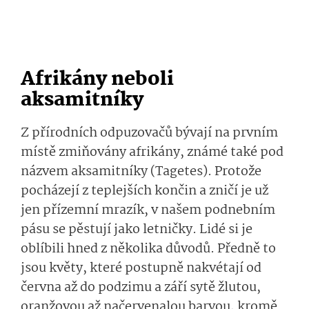
Afrikány neboli
aksamitníky
Z přírodních odpuzovačů bývají na prvním
místě zmiňovány afrikány, známé také pod
názvem aksamitníky (Tagetes). Protože
pocházejí z teplejších končin a zničí je už
jen přízemní mrazík, v našem podnebním
pásu se pěstují jako letničky. Lidé si je
oblíbili hned z několika důvodů. Předně to
jsou květy, které postupně nakvétají od
června až do podzimu a září sytě žlutou,
oranžovou až načervenalou barvou, kromě