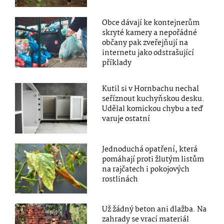
Obce dávají ke kontejnerům
skryté kamery a nepořádné
občany pak zveřejňují na
internetu jako odstrašující
příklady
Kutil si v Hornbachu nechal
seříznout kuchyňskou desku.
Udělal komickou chybu a teď
varuje ostatní
Jednoduchá opatření, která
pomáhají proti žlutým listům
na rajčatech i pokojových
rostlinách
Už žádný beton ani dlažba. Na
zahrady se vrací materiál