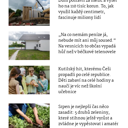
Dům postavil za měsíc a vyšel
ho na 110 tisíc korun. To, jak
využil každý centimetr,
fascinuje miliony lidí
„Na co nemám peníze já,
nebude mít ani můj soused.“
Na vesnicích to občas vypadá
hůř než v béčkové telenovele
Kutilský hit, kterému Češi
propadli po celé republice.
Děti zabaví na celé hodiny a
naučí je víc než školní
učebnice
Srpen je nejlepší čas něco
zasadit: 5 druhů zeleniny,
které stihnou ještě vyrůst a
zvládne je vypěstovat i amatér