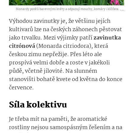
Monardy potěší barevnými květy a odpuzují mouchy, komáry i klíšťata. ,
...
Výhodou zavinutky je, že většinu jejích
kultivarů lze na českých záhonech pěstovat
jako trvalku. Mezi výjimky patří
zavinutka
citrónová
(Monarda citriodora), která
českou zimu nepřežije. Přes léto ale
prospívá velmi dobře a roste v jakékoli
půdě, včetně jílovité. Na slunném
stanovišti bohatě kvete od května do konce
července.
Síla kolektivu
Je třeba mít na paměti, že aromatické
rostliny nejsou samospásným řešením a na