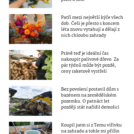
Patří mezi největší kýče všech
dob. Češi je přesto s koncem
léta znovu vytahují a dělají z
nich chloubu zahrady
Právě teď je ideální čas
nakoupit palivové dřevo. Za
pár týdnů může být pozdě,
ceny raketově vystřelí
Bez povolení postavil dům s
bazénem na zemědělském
pozemku. O patnáct let
později stát nařídil demolici
Koupil jsem si z Temu vířivku
na zahradu a tohle mi přišlo.