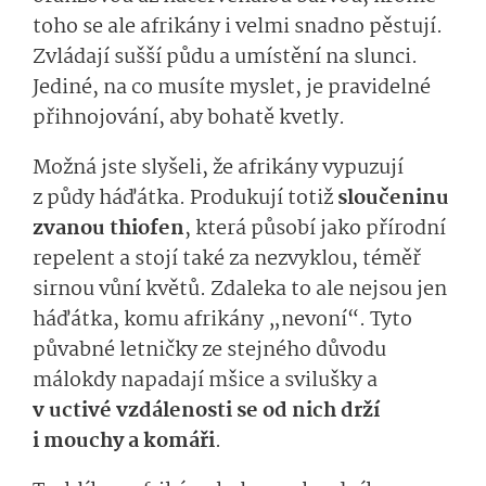
toho se ale afrikány i velmi snadno pěstují.
Zvládají sušší půdu a umístění na slunci.
Jediné, na co musíte myslet, je pravidelné
přihnojování, aby bohatě kvetly.
Možná jste slyšeli, že afrikány vypuzují
z půdy háďátka. Produkují totiž
sloučeninu
zvanou thiofen
, která působí jako přírodní
repelent a stojí také za nezvyklou, téměř
sirnou vůní květů. Zdaleka to ale nejsou jen
háďátka, komu afrikány „nevoní“. Tyto
půvabné letničky ze stejného důvodu
málokdy napadají mšice a svilušky a
v uctivé vzdálenosti se od nich drží
i mouchy a komáři
.