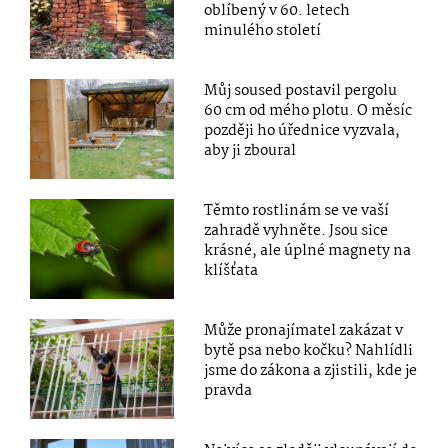
oblíbený v 60. letech
minulého století
Můj soused postavil pergolu
60 cm od mého plotu. O měsíc
později ho úřednice vyzvala,
aby ji zboural
Těmto rostlinám se ve vaší
zahradě vyhněte. Jsou sice
krásné, ale úplné magnety na
klíšťata
Může pronajímatel zakázat v
bytě psa nebo kočku? Nahlídli
jsme do zákona a zjistili, kde je
pravda