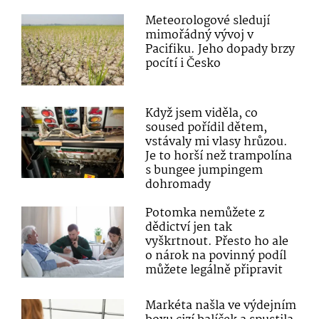
Meteorologové sledují
mimořádný vývoj v
Pacifiku. Jeho dopady brzy
pocítí i Česko
Když jsem viděla, co
soused pořídil dětem,
vstávaly mi vlasy hrůzou.
Je to horší než trampolína
s bungee jumpingem
dohromady
Potomka nemůžete z
dědictví jen tak
vyškrtnout. Přesto ho ale
o nárok na povinný podíl
můžete legálně připravit
Markéta našla ve výdejním