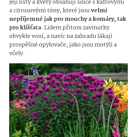
Její lísty a květy obsahují silice s kafrovými
a citrusovými tóny, které jsou
velmi
nepříjemné jak pro mouchy a komáry, tak
pro klíšťata
. Lidem přitom zavinutky
obvykle voní, a navíc na zahradu lákají
prospěšné opylovače, jako jsou motýli a
včely.