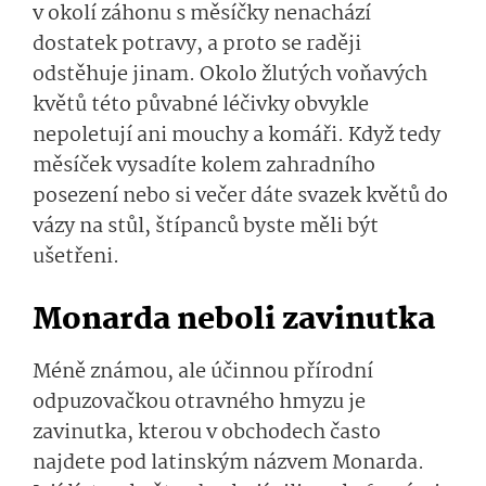
v okolí záhonu s měsíčky nenachází
dostatek potravy, a proto se raději
odstěhuje jinam. Okolo žlutých voňavých
květů této půvabné léčivky obvykle
nepoletují ani mouchy a komáři. Když tedy
měsíček vysadíte kolem zahradního
posezení nebo si večer dáte svazek květů do
vázy na stůl, štípanců byste měli být
ušetřeni.
Monarda neboli zavinutka
Méně známou, ale účinnou přírodní
odpuzovačkou otravného hmyzu je
zavinutka, kterou v obchodech často
najdete pod latinským názvem Monarda.