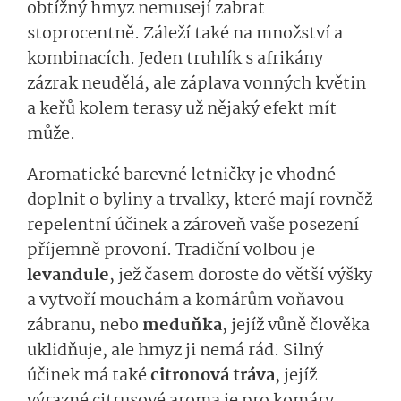
obtížný hmyz nemusejí zabrat
stoprocentně. Záleží také na množství a
kombinacích. Jeden truhlík s afrikány
zázrak neudělá, ale záplava vonných květin
a keřů kolem terasy už nějaký efekt mít
může.
Aromatické barevné letničky je vhodné
doplnit o byliny a trvalky, které mají rovněž
repelentní účinek a zároveň vaše posezení
příjemně provoní. Tradiční volbou je
levandule
, jež časem doroste do větší výšky
a vytvoří mouchám a komárům voňavou
zábranu, nebo
meduňka
, jejíž vůně člověka
uklidňuje, ale hmyz ji nemá rád. Silný
účinek má také
citronová tráva
, jejíž
výrazné citrusové aroma je pro komáry