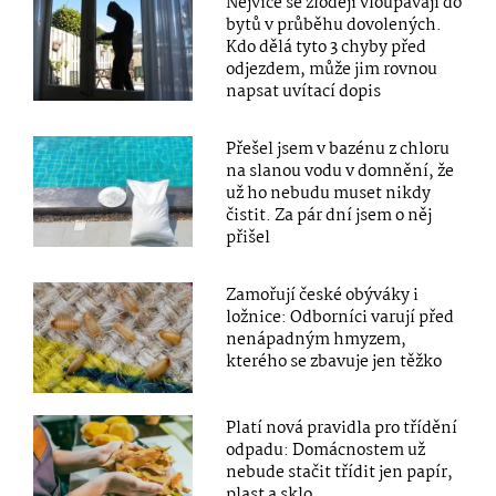
Nejvíce se zloději vloupávají do
bytů v průběhu dovolených.
Kdo dělá tyto 3 chyby před
odjezdem, může jim rovnou
napsat uvítací dopis
Přešel jsem v bazénu z chloru
na slanou vodu v domnění, že
už ho nebudu muset nikdy
čistit. Za pár dní jsem o něj
přišel
Zamořují české obýváky i
ložnice: Odborníci varují před
nenápadným hmyzem,
kterého se zbavuje jen těžko
Platí nová pravidla pro třídění
odpadu: Domácnostem už
nebude stačit třídit jen papír,
plast a sklo