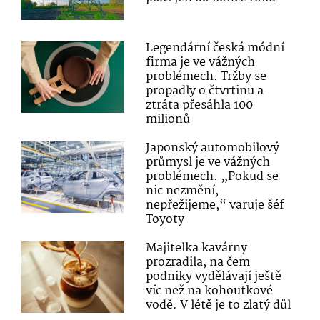
Legendární česká módní
firma je ve vážných
problémech. Tržby se
propadly o čtvrtinu a
ztráta přesáhla 100
milionů
Japonský automobilový
průmysl je ve vážných
problémech. „Pokud se
nic nezmění,
nepřežijeme,“ varuje šéf
Toyoty
Majitelka kavárny
prozradila, na čem
podniky vydělávají ještě
víc než na kohoutkové
vodě. V létě je to zlatý důl