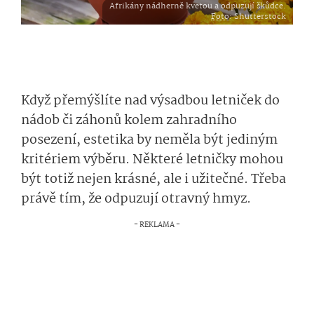
Afrikány nádherně kvetou a odpuzují škůdce.
Foto
: Shutterstock
Když přemýšlíte nad výsadbou letniček do
nádob či záhonů kolem zahradního
posezení, estetika by neměla být jediným
kritériem výběru. Některé letničky mohou
být totiž nejen krásné, ale i užitečné. Třeba
právě tím, že odpuzují otravný hmyz.