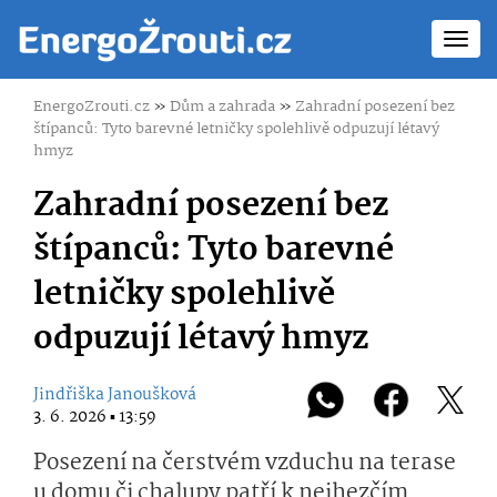
Toggl
navig
EnergoZrouti.cz
»
Dům a zahrada
»
Zahradní posezení bez
štípanců: Tyto barevné letničky spolehlivě odpuzují létavý
hmyz
Zahradní posezení bez
štípanců: Tyto barevné
letničky spolehlivě
odpuzují létavý hmyz
Jindřiška Janoušková
3. 6. 2026 ▪ 13:59
Posezení na čerstvém vzduchu na terase
u domu či chalupy patří k nejhezčím