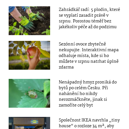
Zahrádkář radí: 5 plodin, které
se vyplatí zasadit právě v
srpnu. Porostou téměř bez
jakékoliv péče až do podzimu
Sezónní ovoce zbytečně
nekupujte. Interaktivní mapa
odhaluje místa, kde si ho
můžete v srpnu natrhat úplně
zdarma
Nenápadný hmyz proniká do
bytů po celém Česku. Při
nahánění ho nikdy
nerozmáčkněte, jinak si
zamoříte celý byt
Společnost IKEA navrhla „tiny
house“ o rozloze 34 m², aby