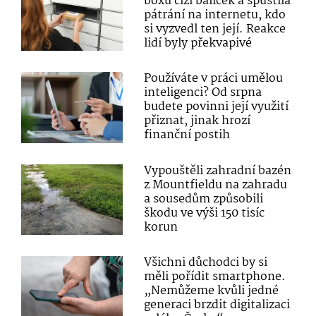
boxu cizí balíček a spustila
pátrání na internetu, kdo
si vyzvedl ten její. Reakce
lidí byly překvapivé
Používáte v práci umělou
inteligenci? Od srpna
budete povinni její využití
přiznat, jinak hrozí
finanční postih
Vypouštěli zahradní bazén
z Mountfieldu na zahradu
a sousedům způsobili
škodu ve výši 150 tisíc
korun
Všichni důchodci by si
měli pořídit smartphone.
„Nemůžeme kvůli jedné
generaci brzdit digitalizaci