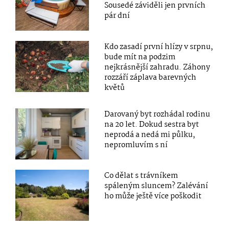
Sousedé záviděli jen prvních
pár dní
Kdo zasadí první hlízy v srpnu,
bude mít na podzim
nejkrásnější zahradu. Záhony
rozzáří záplava barevných
květů
Darovaný byt rozhádal rodinu
na 20 let. Dokud sestra byt
neprodá a nedá mi půlku,
nepromluvím s ní
Co dělat s trávníkem
spáleným sluncem? Zalévání
ho může ještě více poškodit