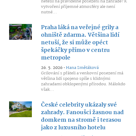
netěšil na pravidelné posezení na zahradě? K
vytvoření příjemné atmosféry ale není
nutné...
Praha láká na veřejné grily a
ohniště zdarma. Většina lidí
netuší, že si může opéct
špekáčky přímo v centru
metropole
26. 5. 2026 •
Hana Smětáková
Grilování s přáteli a venkovní posezení má
většina lidí spojeno spíše s klidnými
zahradami obklopenými přírodou. Málokdo
však...
České celebrity ukázaly své
zahrady. Fanoušci žasnou nad
domkem na stromě i terasou
jako z luxusního hotelu