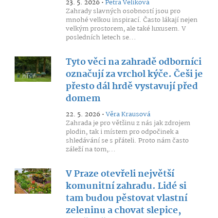
23. 5. 2026 •
Petra Velíková
Zahrady slavných osobností jsou pro
mnohé velkou inspirací. Často lákají nejen
velkým prostorem, ale také luxusem. V
posledních letech se...
Tyto věci na zahradě odborníci
označují za vrchol kýče. Češi je
přesto dál hrdě vystavují před
domem
22. 5. 2026 •
Věra Krausová
Zahrada je pro většinu z nás jak zdrojem
plodin, tak i místem pro odpočinek a
shledávání se s přáteli. Proto nám často
záleží na tom,...
V Praze otevřeli největší
komunitní zahradu. Lidé si
tam budou pěstovat vlastní
zeleninu a chovat slepice,