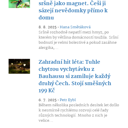
sršně jako magnet. Češi ji
sázejí nevědomky přímo k
domu
8. 8. 2025 •
Hana Smětáková
Sršně rozhodně nepatří mezi hmyz, po
kterém by většina domácností toužila. Sršní
bodnutí je velmi bolestivé a pokud zasáhne
alergika,...
Zahradní hit léta: Tuhle
chytrou vychytávku z
Bauhausu si zamiluje každý
druhý Čech. Stojí směšných
199 Kč
6. 7. 2025 •
Petr Eybl
Během několika posledních desítek let došlo
k nesmírně rychlému rozvoji celé řady
různých technologií. Mnoho z nich je
velice...