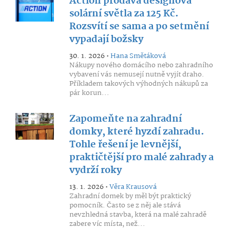
Action prodává designová
solární světla za 125 Kč.
Rozsvítí se sama a po setmění
vypadají božsky
30. 1. 2026 •
Hana Smětáková
Nákupy nového domácího nebo zahradního
vybavení vás nemusejí nutně vyjít draho.
Příkladem takových výhodných nákupů za
pár korun...
Zapomeňte na zahradní
domky, které hyzdí zahradu.
Tohle řešení je levnější,
praktičtější pro malé zahrady a
vydrží roky
13. 1. 2026 •
Věra Krausová
Zahradní domek by měl být praktický
pomocník. Často se z něj ale stává
nevzhledná stavba, která na malé zahradě
zabere víc místa, než...