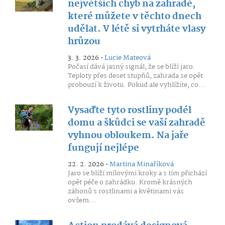
největších chyb na zahradě,
které můžete v těchto dnech
udělat. V létě si vytrháte vlasy
hrůzou
3. 3. 2026 •
Lucie Mateová
Počasí dává jasný signál, že se blíží jaro.
Teploty přes deset stupňů, zahrada se opět
probouzí k životu. Pokud ale vyhlížíte, co...
Vysaďte tyto rostliny podél
domu a škůdci se vaší zahradě
vyhnou obloukem. Na jaře
fungují nejlépe
22. 2. 2026 •
Martina Minaříková
Jaro se blíží mílovými kroky a s tím přichází
opět péče o zahrádku. Kromě krásných
záhonů s rostlinami a květinami vás
ovšem...