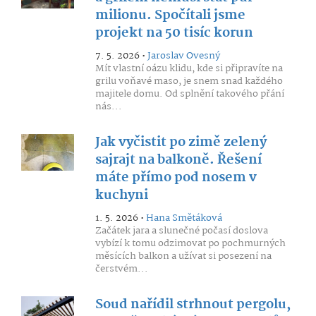
milionu. Spočítali jsme
projekt na 50 tisíc korun
7. 5. 2026 •
Jaroslav Ovesný
Mít vlastní oázu klidu, kde si připravíte na
grilu voňavé maso, je snem snad každého
majitele domu. Od splnění takového přání
nás...
Jak vyčistit po zimě zelený
sajrajt na balkoně. Řešení
máte přímo pod nosem v
kuchyni
1. 5. 2026 •
Hana Smětáková
Začátek jara a slunečné počasí doslova
vybízí k tomu odzimovat po pochmurných
měsících balkon a užívat si posezení na
čerstvém...
Soud nařídil strhnout pergolu,