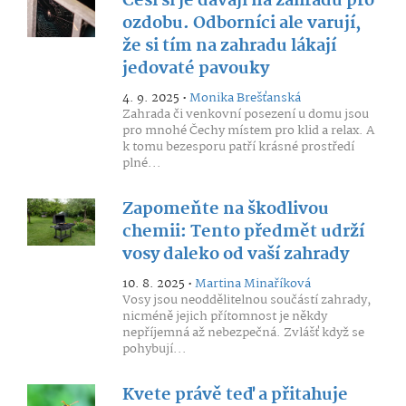
Češi si je dávají na zahradu pro
ozdobu. Odborníci ale varují,
že si tím na zahradu lákají
jedovaté pavouky
4. 9. 2025 •
Monika Brešťanská
Zahrada či venkovní posezení u domu jsou
pro mnohé Čechy místem pro klid a relax. A
k tomu bezesporu patří krásné prostředí
plné...
Zapomeňte na škodlivou
chemii: Tento předmět udrží
vosy daleko od vaší zahrady
10. 8. 2025 •
Martina Minaříková
Vosy jsou neoddělitelnou součástí zahrady,
nicméně jejich přítomnost je někdy
nepříjemná až nebezpečná. Zvlášť když se
pohybují...
Kvete právě teď a přitahuje