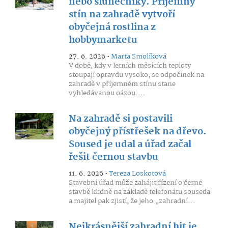
nebo slunečníky. Příjemný
stín na zahradě vytvoří
obyčejná rostlina z
hobbymarketu
27. 6. 2026 •
Marta Smolíková
V době, kdy v letních měsících teploty
stoupají opravdu vysoko, se odpočinek na
zahradě v příjemném stínu stane
vyhledávanou oázou....
Na zahradě si postavili
obyčejný přístřešek na dřevo.
Soused je udal a úřad začal
řešit černou stavbu
11. 6. 2026 •
Tereza Loskotová
Stavební úřad může zahájit řízení o černé
stavbě klidně na základě telefonátu souseda
a majitel pak zjistí, že jeho „zahradní...
Nejkrásnější zahradní hit je