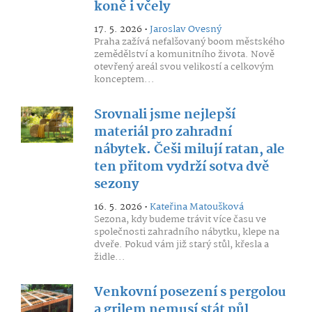
koně i včely
17. 5. 2026 •
Jaroslav Ovesný
Praha zažívá nefalšovaný boom městského
zemědělství a komunitního života. Nově
otevřený areál svou velikostí a celkovým
konceptem...
Srovnali jsme nejlepší
materiál pro zahradní
nábytek. Češi milují ratan, ale
ten přitom vydrží sotva dvě
sezony
16. 5. 2026 •
Kateřina Matoušková
Sezona, kdy budeme trávit více času ve
společnosti zahradního nábytku, klepe na
dveře. Pokud vám již starý stůl, křesla a
židle...
Venkovní posezení s pergolou
a grilem nemusí stát půl