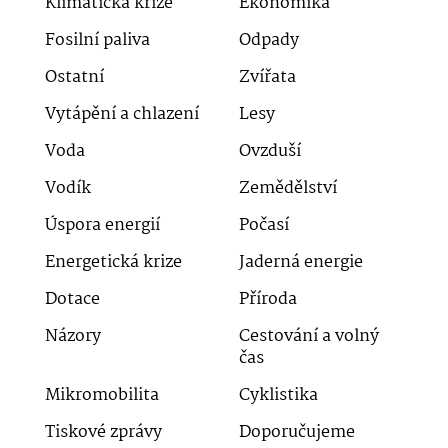
Klimatická krize
Ekonomika
Fosilní paliva
Odpady
Ostatní
Zvířata
Vytápění a chlazení
Lesy
Voda
Ovzduší
Vodík
Zemědělství
Úspora energií
Počasí
Energetická krize
Jaderná energie
Dotace
Příroda
Názory
Cestování a volný
čas
Mikromobilita
Cyklistika
Tiskové zprávy
Doporučujeme