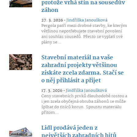
protože vrhá stín na sousedův
záhon
27. 3. 2026 •
Jindřiška Janoušková
Pergola patří mezi drobné stavby, ke kterým
většinou nepotřebujete stavební povolení
ani souhlas sousedů. Přesto se vyplatí své
plány se...
Stavební materiál na vaše
zahradní projekty většinou
získáte zcela zdarma. Stačí se
o něj přihlásit a přijet
17. 3. 2026 •
Jindřiška Janoušková
Ceny stavebních prvků dlouhodobě rostou a
i jen zcela obyčejná obruba záhonů se může
šplhat do tisíců korun. Spoustu materiálu
přitom...
Lidl prodává jeden z
největších zahradních hitů