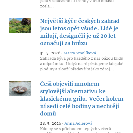
jsou v současnosti trendy v této oblasti
zcela...
Největší kýče českých zahrad
jsou letos opět všude. Lidé je
milují, designéři je už 20 let
označují za hrůzu
31. 5. 2026 •
Marta Smolíková
Zahrada bývá pro každého z nás oázou klidu
a odpočinku. I když na ní pěstujeme kdejaké
plodiny a slouží především jako zdroj...
Češi objevili mnohem
stylovější alternativu ke
klasickému grilu. Večer kolem
ní sedí celé hodiny a nechtějí
domů
28. 5. 2026 •
Anna Adlerová
Kdo by se s příchodem teplých večerů