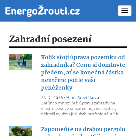
Toggl
navig
Zahradní posezení
Kolik stojí úprava pozemku od
zahradníka? Cenu si domluvte
předem, ať se konečná částka
neurčuje podle vaší
peněženky
22. 7. 2026 •
Hana Smětáková
Zatímco mnozí řeší úpravu zahrady na
vlastní pěst ve snaze co nejvíce ušetřit,
někteří využívají služeb profesionálních...
Zapomeňte na drahou pergolu