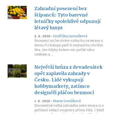
Zahradní posezení bez
štípanců: Tyto barevné
letničky spolehlivě odpuzují
létavý hmyz
3. 6. 2026 •
Jindřiška Janoušková
Posezení na čerstvém vzduchu na terase u
domu či chalupy patří k nejhezčím chvílím
léta. Jen kdyby kolem nás pořád něco
nelétalo a...
Největší hrůza z devadesátek
opět zaplavila zahrady v
Česku. Lidé vykupují
hobbymarkety, zatímco
designéři pláčou bezmocí
1. 6. 2026 •
Marta Smolíková
Dostatečně velká zahrádka nebo terasa si o
pořízení sedací soupravy přímo říká. I když