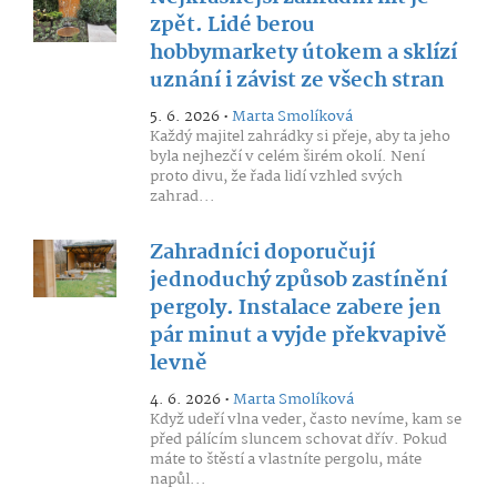
zpět. Lidé berou
hobbymarkety útokem a sklízí
uznání i závist ze všech stran
5. 6. 2026 •
Marta Smolíková
Každý majitel zahrádky si přeje, aby ta jeho
byla nejhezčí v celém širém okolí. Není
proto divu, že řada lidí vzhled svých
zahrad...
Zahradníci doporučují
jednoduchý způsob zastínění
pergoly. Instalace zabere jen
pár minut a vyjde překvapivě
levně
4. 6. 2026 •
Marta Smolíková
Když udeří vlna veder, často nevíme, kam se
před pálícím sluncem schovat dřív. Pokud
máte to štěstí a vlastníte pergolu, máte
napůl...