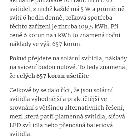
aktuálně používáte 10 tradičních LED
svítidel, z nichž každé má 5 W a průměrně
svítí 6 hodin denně, celková spotřeba
těchto zařízení je zhruba 109,5 kWh. Při
ceně 6 korun na 1 kWh to znamená roční
náklady ve výši
657 korun.
Pokud přejdete na solární svítidla, náklady
na svícení budou nulové. To tedy znamená,
že
celých 657 korun ušetříte
.
Celkově by se dalo říct, že jsou solární
svítidla výhodnější a praktičtější ve
srovnání s většinou alternativních řešení,
mezi která patří plamenná svítidla, síťová
LED svítidla nebo přenosná bateriová
svítidla.