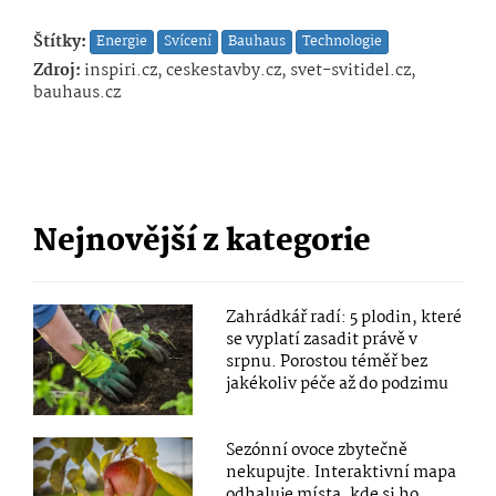
Štítky:
Energie
Svícení
Bauhaus
Technologie
Zdroj:
inspiri.cz, ceskestavby.cz, svet-svitidel.cz,
bauhaus.cz
Nejnovější z kategorie
Zahrádkář radí: 5 plodin, které
se vyplatí zasadit právě v
srpnu. Porostou téměř bez
jakékoliv péče až do podzimu
Sezónní ovoce zbytečně
nekupujte. Interaktivní mapa
odhaluje místa, kde si ho