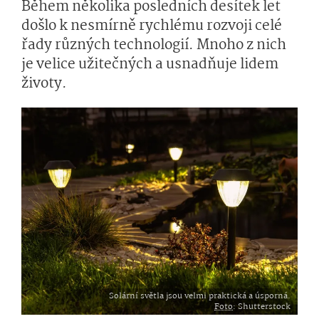
Během několika posledních desítek let
došlo k nesmírně rychlému rozvoji celé
řady různých technologií. Mnoho z nich
je velice užitečných a usnadňuje lidem
životy.
Solární světla jsou velmi praktická a úsporná.
Foto
: Shutterstock