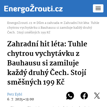
Toggl
navig
EnergoZrouti.cz
»
Dům a zahrada
»
Zahradní hit léta: Tuhle
chytrou vychytávku z Bauhausu si zamiluje každý druhý
Čech. Stojí směšných 199 Kč
Zahradní hit léta: Tuhle
chytrou vychytávku z
Bauhausu si zamiluje
každý druhý Čech. Stojí
směšných 199 Kč
Petr Eybl
6. 7. 2025 ▪ 13:00