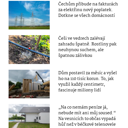
Čechům přibude na fakturách
za elektřinu nový poplatek.
Dotkne se všech domácností
Češi ve vedrech zalévají
zahradu špatně. Rostliny pak
neuhynou suchem, ale
špatnou zálivkou
Dům postavil za měsíc a vyšel
ho na 110 tisíc korun. To, jak
využil každý centimetr,
fascinuje miliony lidí
„Na co nemám peníze já,
nebude mít ani můj soused.“
Na vesnicích to občas vypadá
hůř než v béčkové telenovele