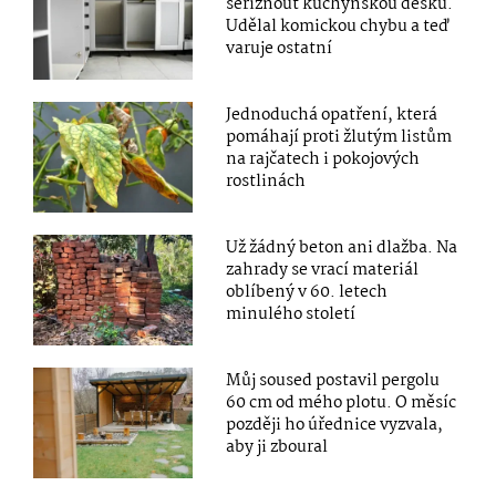
seříznout kuchyňskou desku.
Udělal komickou chybu a teď
varuje ostatní
Jednoduchá opatření, která
pomáhají proti žlutým listům
na rajčatech i pokojových
rostlinách
Už žádný beton ani dlažba. Na
zahrady se vrací materiál
oblíbený v 60. letech
minulého století
Můj soused postavil pergolu
60 cm od mého plotu. O měsíc
později ho úřednice vyzvala,
aby ji zboural