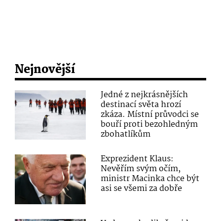
Nejnovější
Jedné z nejkrásnějších
destinací světa hrozí
zkáza. Místní průvodci se
bouří proti bezohledným
zbohatlíkům
Exprezident Klaus:
Nevěřím svým očím,
ministr Macinka chce být
asi se všemi za dobře