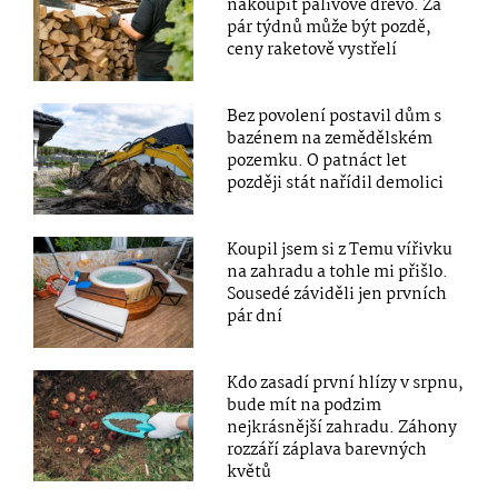
nakoupit palivové dřevo. Za
pár týdnů může být pozdě,
ceny raketově vystřelí
Bez povolení postavil dům s
bazénem na zemědělském
pozemku. O patnáct let
později stát nařídil demolici
Koupil jsem si z Temu vířivku
na zahradu a tohle mi přišlo.
Sousedé záviděli jen prvních
pár dní
Kdo zasadí první hlízy v srpnu,
bude mít na podzim
nejkrásnější zahradu. Záhony
rozzáří záplava barevných
květů