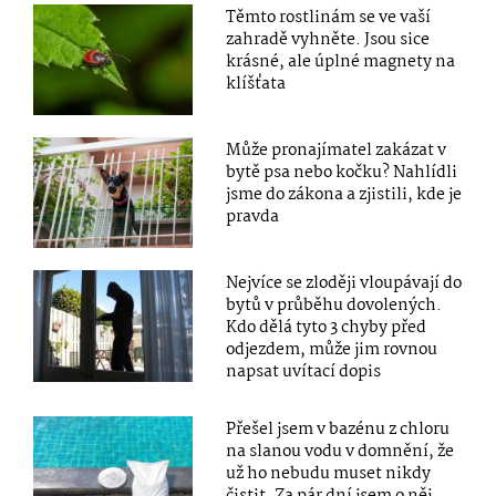
Těmto rostlinám se ve vaší
zahradě vyhněte. Jsou sice
krásné, ale úplné magnety na
klíšťata
Může pronajímatel zakázat v
bytě psa nebo kočku? Nahlídli
jsme do zákona a zjistili, kde je
pravda
Nejvíce se zloději vloupávají do
bytů v průběhu dovolených.
Kdo dělá tyto 3 chyby před
odjezdem, může jim rovnou
napsat uvítací dopis
Přešel jsem v bazénu z chloru
na slanou vodu v domnění, že
už ho nebudu muset nikdy