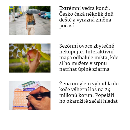
Extrémní vedra končí.
Česko čeká několik dnů
deště a výrazná změna
počasí
Sezónní ovoce zbytečně
nekupujte. Interaktivní
mapa odhaluje místa, kde
si ho můžete v srpnu
natrhat úplně zdarma
Žena omylem vyhodila do
koše výherní los na 24
milionů korun. Popeláři
ho okamžitě začali hledat