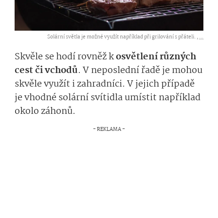
Solární světla je možné využít například při grilování s přáteli. ,
...
Skvěle se hodí rovněž k
osvětlení různých
cest či vchodů
. V neposlední řadě je mohou
skvěle využít i zahradníci. V jejich případě
je vhodné solární svítidla umístit například
okolo záhonů.