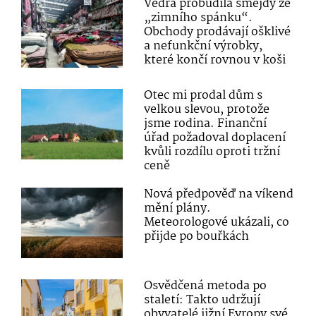
Vedra probudila šmejdy ze
„zimního spánku“.
Obchody prodávají ošklivé
a nefunkční výrobky,
které končí rovnou v koši
Otec mi prodal dům s
velkou slevou, protože
jsme rodina. Finanční
úřad požadoval doplacení
kvůli rozdílu oproti tržní
ceně
Nová předpověď na víkend
mění plány.
Meteorologové ukázali, co
přijde po bouřkách
Osvědčená metoda po
staletí: Takto udržují
obyvatelé jižní Evropy své