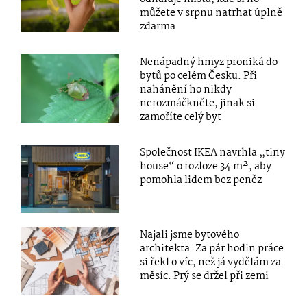
můžete v srpnu natrhat úplně
zdarma
Nenápadný hmyz proniká do
bytů po celém Česku. Při
nahánění ho nikdy
nerozmáčkněte, jinak si
zamoříte celý byt
Společnost IKEA navrhla „tiny
house“ o rozloze 34 m², aby
pomohla lidem bez peněz
Najali jsme bytového
architekta. Za pár hodin práce
si řekl o víc, než já vydělám za
měsíc. Prý se držel při zemi