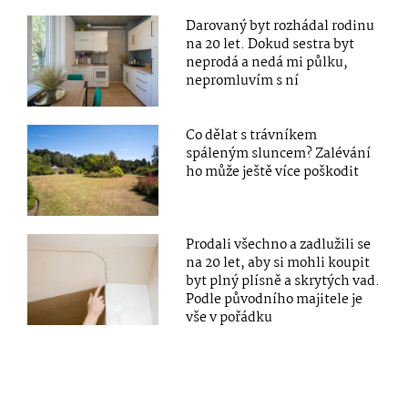
Darovaný byt rozhádal rodinu
na 20 let. Dokud sestra byt
neprodá a nedá mi půlku,
nepromluvím s ní
Co dělat s trávníkem
spáleným sluncem? Zalévání
ho může ještě více poškodit
Prodali všechno a zadlužili se
na 20 let, aby si mohli koupit
byt plný plísně a skrytých vad.
Podle původního majitele je
vše v pořádku