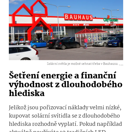
Solární světla je možné sehnat třeba v Bauhausu. ,
...
Šetření energie a finanční
výhodnost z dlouhodobého
hlediska
Jelikož jsou pořizovací náklady velmi nízké,
kupovat solární svítidla se z dlouhodobého
hlediska rozhodně vyplatí. Pokud například