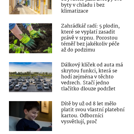
byty v chladu i bez
klimatizace
Zahrádkář radí: 5 plodin,
které se vyplatí zasadit
právě v srpnu. Porostou
téměř bez jakékoliv péče
až do podzimu
Dálkový klíček od auta má
skrytou funkci, která se
hodí zejména v těchto
vedrech. Stačí jedno
tlačítko dlouze podržet
Dítě by už od 8 let mělo
platit svou vlastní platební
kartou. Odborníci
vysvětlují, proč