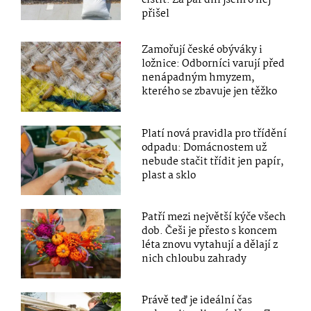
čistit. Za pár dní jsem o něj
přišel
Zamořují české obýváky i
ložnice: Odborníci varují před
nenápadným hmyzem,
kterého se zbavuje jen těžko
Platí nová pravidla pro třídění
odpadu: Domácnostem už
nebude stačit třídit jen papír,
plast a sklo
Patří mezi největší kýče všech
dob. Češi je přesto s koncem
léta znovu vytahují a dělají z
nich chloubu zahrady
Právě teď je ideální čas