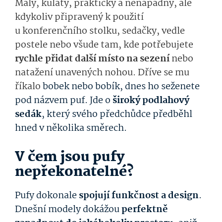
Malý, kulatý, praktický a nenápadný, ale
kdykoliv připravený k použití
u konferenčního stolku, sedačky, vedle
postele nebo všude tam, kde potřebujete
rychle přidat další místo na sezení
nebo
natažení unavených nohou. Dříve se mu
říkalo
bobek nebo bobík, dnes ho seženete
pod názvem puf.
Jde o
široký podlahový
sedák
, který svého předchůdce předběhl
hned v několika směrech.
V čem jsou pufy
nepřekonatelné?
Pufy dokonale
spojují funkčnost a design
.
Dnešní modely dokážou
perfektně