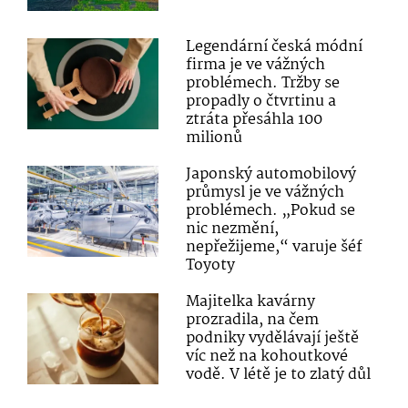
Legendární česká módní
firma je ve vážných
problémech. Tržby se
propadly o čtvrtinu a
ztráta přesáhla 100
milionů
Japonský automobilový
průmysl je ve vážných
problémech. „Pokud se
nic nezmění,
nepřežijeme,“ varuje šéf
Toyoty
Majitelka kavárny
prozradila, na čem
podniky vydělávají ještě
víc než na kohoutkové
vodě. V létě je to zlatý důl