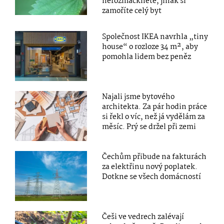
nerozmáčkněte, jinak si
zamoříte celý byt
Společnost IKEA navrhla „tiny
house“ o rozloze 34 m², aby
pomohla lidem bez peněz
Najali jsme bytového
architekta. Za pár hodin práce
si řekl o víc, než já vydělám za
měsíc. Prý se držel při zemi
Čechům přibude na fakturách
za elektřinu nový poplatek.
Dotkne se všech domácností
Češi ve vedrech zalévají