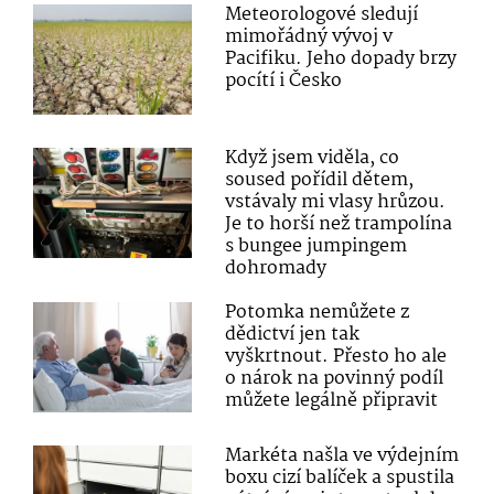
Meteorologové sledují
mimořádný vývoj v
Pacifiku. Jeho dopady brzy
pocítí i Česko
Když jsem viděla, co
soused pořídil dětem,
vstávaly mi vlasy hrůzou.
Je to horší než trampolína
s bungee jumpingem
dohromady
Potomka nemůžete z
dědictví jen tak
vyškrtnout. Přesto ho ale
o nárok na povinný podíl
můžete legálně připravit
Markéta našla ve výdejním
boxu cizí balíček a spustila