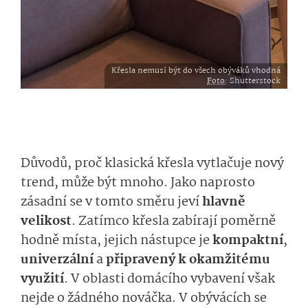
Křesla nemusí být do všech obýváků vhodná
Foto
: Shutterstock
Důvodů, proč klasická křesla vytlačuje nový
trend, může být mnoho. Jako naprosto
zásadní se v tomto směru jeví
hlavně
velikost
. Zatímco křesla zabírají poměrně
hodně místa, jejich nástupce je
kompaktní
,
univerzální
a
připravený k okamžitému
využití
. V oblasti domácího vybavení však
nejde o žádného nováčka. V obývácích se