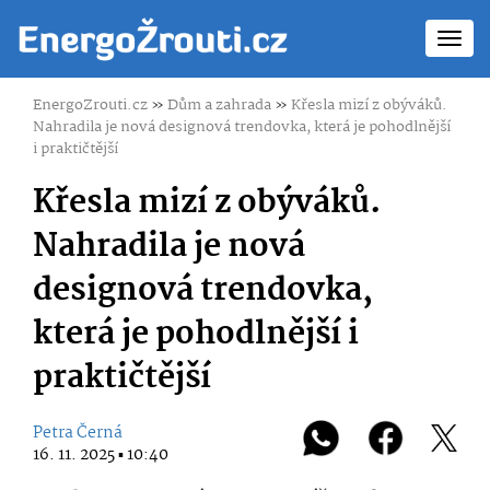
Toggl
navig
EnergoZrouti.cz
»
Dům a zahrada
»
Křesla mizí z obýváků.
Nahradila je nová designová trendovka, která je pohodlnější
i praktičtější
Křesla mizí z obýváků.
Nahradila je nová
designová trendovka,
která je pohodlnější i
praktičtější
Petra Černá
16. 11. 2025 ▪ 10:40