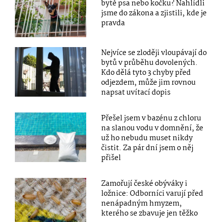
bytě psa nebo kočku? Nahlídli
jsme do zákona a zjistili, kde je
pravda
Nejvíce se zloději vloupávají do
bytů v průběhu dovolených.
Kdo dělá tyto 3 chyby před
odjezdem, může jim rovnou
napsat uvítací dopis
Přešel jsem v bazénu z chloru
na slanou vodu v domnění, že
už ho nebudu muset nikdy
čistit. Za pár dní jsem o něj
přišel
Zamořují české obýváky i
ložnice: Odborníci varují před
nenápadným hmyzem,
kterého se zbavuje jen těžko