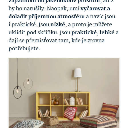
zapadnout do jakéhokoliv prostoru
, aniž
by ho narušily. Naopak, umí
vyčarovat a
doladit příjemnou atmosféru
a navíc jsou
i praktické. Jsou
nízké
, a proto je můžete
uklidit pod skříňku. Jsou
praktické
,
lehké
a
dají se přemisťovat tam, kde je zrovna
potřebujete.