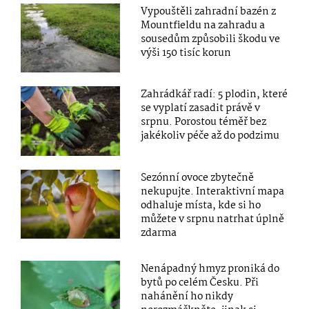
Vypouštěli zahradní bazén z
Mountfieldu na zahradu a
sousedům způsobili škodu ve
výši 150 tisíc korun
Zahrádkář radí: 5 plodin, které
se vyplatí zasadit právě v
srpnu. Porostou téměř bez
jakékoliv péče až do podzimu
Sezónní ovoce zbytečně
nekupujte. Interaktivní mapa
odhaluje místa, kde si ho
můžete v srpnu natrhat úplně
zdarma
Nenápadný hmyz proniká do
bytů po celém Česku. Při
nahánění ho nikdy