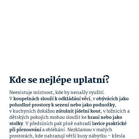
Kde se nejlépe uplatní?
Neexistuje místnost, kde by nenašly využití.
V
koupelnách slouží k odkládání věcí
, v
obývácích jako
pohodlné prostory k sezení nebo jako podnožky
,
v kuchyních dokážou
zútulnit jídelní kout
, v ložnicích a
dětských pokojích mohou sloužit ke
hraní nebo jako
stolky
. V předsíních pak plně nahradí
lavice praktické
při přezouvání
a oblékání. Nezklamou v malých
prostorách, kde nahrazují větší kusy nábytku – křesla