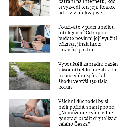
pátrání na internetu, kdo
si vyzvedl ten její. Reakce
lidí byly překvapivé
Používáte v práci umělou
inteligenci? Od srpna
budete povinni její využití
přiznat, jinak hrozí
finanční postih
Vypouštěli zahradní bazén
z Mountfieldu na zahradu
a sousedům způsobili
škodu ve výši 150 tisíc
korun
Všichni důchodci by si
měli pořídit smartphone.
„Nemůžeme kvůli jedné
generaci brzdit digitalizaci
celého Česka“