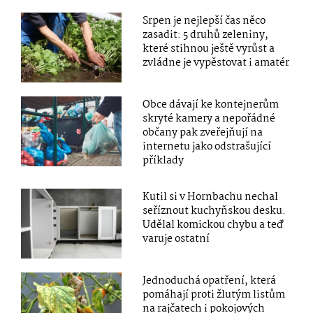
Srpen je nejlepší čas něco
zasadit: 5 druhů zeleniny,
které stihnou ještě vyrůst a
zvládne je vypěstovat i amatér
Obce dávají ke kontejnerům
skryté kamery a nepořádné
občany pak zveřejňují na
internetu jako odstrašující
příklady
Kutil si v Hornbachu nechal
seříznout kuchyňskou desku.
Udělal komickou chybu a teď
varuje ostatní
Jednoduchá opatření, která
pomáhají proti žlutým listům
na rajčatech i pokojových