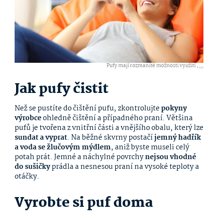
Pufy mají rozmanité možnosti využití ,
...
Jak pufy čistit
Než se pustíte do čištění pufu, zkontrolujte
pokyny
výrobce
ohledně čištění a případného praní. Většina
pufů je tvořena z vnitřní části a vnějšího obalu, který lze
sundat a vyprat
. Na běžné skvrny postačí
jemný hadřík
a voda se žlučovým mýdlem
, aniž byste museli celý
potah prát. Jemné a náchylné povrchy
nejsou vhodné
do sušičky
prádla a nesnesou praní na vysoké teploty a
otáčky.
Vyrobte si puf doma