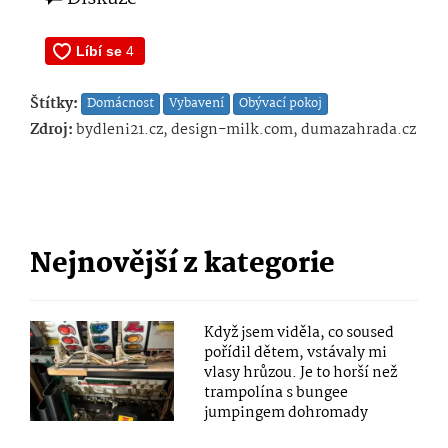
Štítky:
Domácnost
Vybavení
Obývací pokoj
Zdroj:
bydleni21.cz, design-milk.com, dumazahrada.cz
Nejnovější z kategorie
Když jsem viděla, co soused
pořídil dětem, vstávaly mi
vlasy hrůzou. Je to horší než
trampolína s bungee
jumpingem dohromady