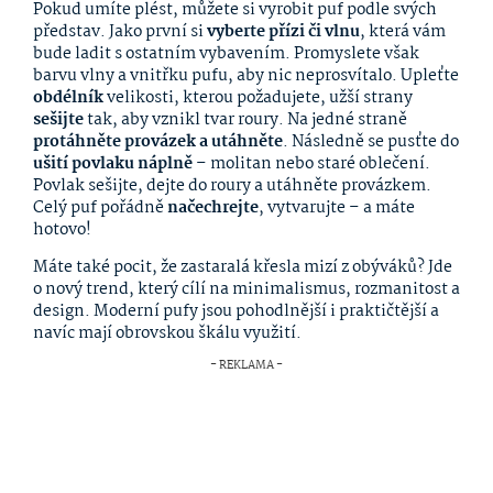
Pokud umíte plést, můžete si vyrobit puf podle svých
představ. Jako první si
vyberte přízi či vlnu
, která vám
bude ladit s ostatním vybavením. Promyslete však
barvu vlny a vnitřku pufu, aby nic neprosvítalo. Upleťte
obdélník
velikosti, kterou požadujete, užší strany
sešijte
tak, aby vznikl tvar roury. Na jedné straně
protáhněte provázek a utáhněte
. Následně se pusťte do
ušití povlaku náplně
– molitan nebo staré oblečení.
Povlak sešijte, dejte do roury a utáhněte provázkem.
Celý puf pořádně
načechrejte
, vytvarujte – a máte
hotovo!
Máte také pocit, že zastaralá křesla mizí z obýváků? Jde
o nový trend, který cílí na minimalismus, rozmanitost a
design. Moderní pufy jsou pohodlnější i praktičtější a
navíc mají obrovskou škálu využití.