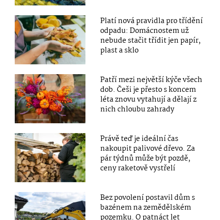
Platí nová pravidla pro třídění
odpadu: Domácnostem už
nebude stačit třídit jen papír,
plast a sklo
Patří mezi největší kýče všech
dob. Češi je přesto s koncem
léta znovu vytahují a dělají z
nich chloubu zahrady
Právě teď je ideální čas
nakoupit palivové dřevo. Za
pár týdnů může být pozdě,
ceny raketově vystřelí
Bez povolení postavil dům s
bazénem na zemědělském
pozemku. O patnáct let