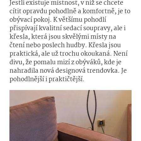
Jestli existuje místnost, v níž se chcete
cítit opravdu pohodlně a komfortně, je to
obývací pokoj. K většímu pohodlí
přispívají kvalitní sedací soupravy, ale i
křesla, která jsou skvělými místy na
čtení nebo poslech hudby. Křesla jsou
praktická, ale už trochu okoukaná. Není
divu, že pomalu mizí z obýváků, kde je
nahradila nová designová trendovka. Je
pohodlnější i praktičtější.