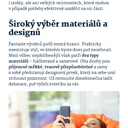
i stolky, ale ani velkých místnostech, které mohou
v případě potřeby efektivně rozdělit na víc částí.
Široký výběr materiálů a
designů
Fantazie výrobců pufů nezná hranic. Prakticky
neexistuje styl, ve kterém byste dnes puf nesehnali.
Mezi vůbec nejoblíbenější však patří
dva typy
materiálů
– háčkované a sametové. Oba druhy jsou
příjemně měkké
,
tvarově přizpůsobitelné
a samy
o sobě představují designový prvek, který na sebe umí
strhnout pozornost. Už nemusíte donekonečna ladit
dekorace, puf vyřeší estetiku za vás.