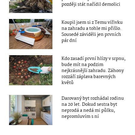
později stát nařídil demolici
Koupil jsem si z Temu vířivku
na zahradu a tohle mi přišlo.
Sousedé záviděli jen prvních
pár dní
Kdo zasadí první hlízy v srpnu,
bude mít na podzim
nejkrásnější zahradu. Záhony
rozzáří záplava barevných
květů
Darovaný byt rozhádal rodinu
na 20 let. Dokud sestra byt
neprodá a nedá mi půlku,
nepromluvím s ní