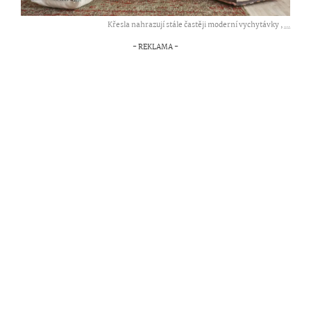
Křesla nahrazují stále častěji moderní vychytávky ,
...