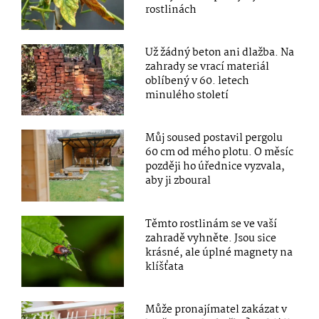
rostlinách
Už žádný beton ani dlažba. Na
zahrady se vrací materiál
oblíbený v 60. letech
minulého století
Můj soused postavil pergolu
60 cm od mého plotu. O měsíc
později ho úřednice vyzvala,
aby ji zboural
Těmto rostlinám se ve vaší
zahradě vyhněte. Jsou sice
krásné, ale úplné magnety na
klíšťata
Může pronajímatel zakázat v