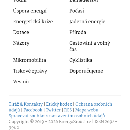
Vodík
Zemědělství
Úspora energií
Počasí
Energetická krize
Jaderná energie
Dotace
Příroda
Názory
Cestování a volný
čas
Mikromobilita
Cyklistika
Tiskové zprávy
Doporučujeme
Vesmír
Tiráž & Kontakty
|
Etický kodex
|
Ochrana osobních
údajů
|
Facebook
|
Twitter
|
RSS
|
Mapa webu
Spravovat souhlas s nastavením osobních údajů
Copyright © 2019 - 2026
EnergoZrouti.cz
| ISSN 2694-
9962