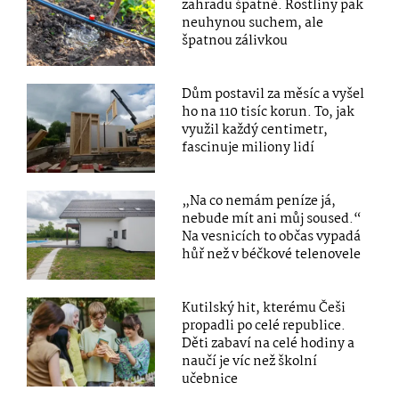
zahradu špatně. Rostliny pak
neuhynou suchem, ale
špatnou zálivkou
Dům postavil za měsíc a vyšel
ho na 110 tisíc korun. To, jak
využil každý centimetr,
fascinuje miliony lidí
„Na co nemám peníze já,
nebude mít ani můj soused.“
Na vesnicích to občas vypadá
hůř než v béčkové telenovele
Kutilský hit, kterému Češi
propadli po celé republice.
Děti zabaví na celé hodiny a
naučí je víc než školní
učebnice