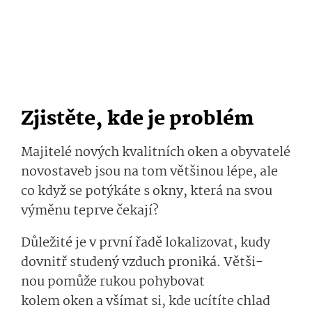
Zjistěte, kde je problém
Majitelé nových
kvalit­ních
oken a obyvatelé
novostaveb
jsou na tom většinou lépe
, ale
co když
se potýkáte
s okny, která na svou
výměnu
teprve
če­kají
?
Důležité je v první řadě lokalizovat, kudy
dovnitř studený vzduch pro
niká.
Větši­
nou
pomůže
ru­kou poh
ybovat
kolem
oken
a
vší­mat si
, kde ucítíte chlad