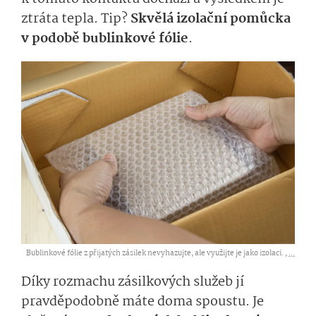
ztráta tepla.
Tip
?
Skvělá izolační pomůcka
v podobě bublinkové fólie
.
Bublinkové fólie z přijatých zásilek nevyhazujte, ale využijte je jako izolaci. ,
...
Díky rozmachu zásilkových služeb jí
pravděpodobně mát
e
doma spoustu.
Je