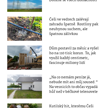
Dotkne se všech domácností
Češi ve vedrech zalévají
zahradu špatně. Rostliny pak
neuhynou suchem, ale
špatnou zálivkou
Dům postavil za měsíc a vyšel
ho na 110 tisíc korun. To, jak
využil každý centimetr,
fascinuje miliony lidí
„Na co nemám peníze já,
nebude mít ani můj soused.“
Na vesnicích to občas vypadá
hůř než v béčkové telenovele
Kutilský hit, kterému Češi