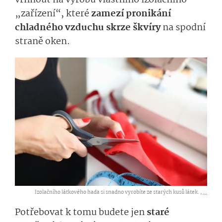
v
rhnout na výrobu
vlastní­ho
izolačního
„zařízení“, které
zamezí pronikání
chladného vzduchu skrz
e
škvíry
na spodní
straně
oken.
Izolačního látkového hada si snadno vyrobíte ze starých kusů látek. ,
...
Potřebovat k tomu budete jen
staré