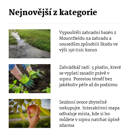
Nejnovější z kategorie
Vypouštěli zahradní bazén z
Mountfieldu na zahradu a
sousedům způsobili škodu ve
výši 150 tisíc korun
Zahrádkář radí: 5 plodin, které
se vyplatí zasadit právě v
srpnu. Porostou téměř bez
jakékoliv péče až do podzimu
Sezónní ovoce zbytečně
nekupujte. Interaktivní mapa
odhaluje místa, kde si ho
můžete v srpnu natrhat úplně
zdarma