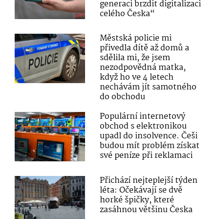
generaci brzdit digitalizaci
celého Česka“
Městská policie mi
přivedla dítě až domů a
sdělila mi, že jsem
nezodpovědná matka,
když ho ve 4 letech
nechávám jít samotného
do obchodu
Populární internetový
obchod s elektronikou
upadl do insolvence. Češi
budou mít problém získat
své peníze při reklamaci
Přichází nejteplejší týden
léta: Očekávají se dvě
horké špičky, které
zasáhnou většinu Česka