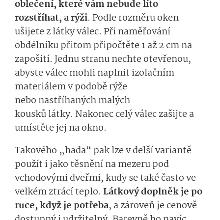
oblečení, které vám nebude líto
rozstříhat, a rýži
.
Podle rozměru oken
ušijete z látky válec
. Při naměřování
obdélníku přitom připočtěte 1 až 2 cm na
zapošití. Jednu stranu nechte otevřenou
,
abyste válec mohli naplnit
izolačním
materiálem v podobě rýže
nebo
nastříhaných malých
kous
ků
látky.
Na­konec celý válec zašijte a
umístěte jej na okno.
T
akového
„had
a
“
pak
lze
v d­elší variantě
použít i
jako těsnění na mezeru
pod
vchodovými
dveř­mi
, kudy
se také často ve
velkém ztrácí teplo
.
Látkový doplněk
je po
ruce, když je potřeba
, a zároveň je cenově
dostupn
ý
i udrži­teln
ý
.
Barevně ho navíc