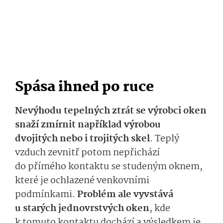
Spása
i
hned po ruce
Nevýhodu tepelných ztrát se výrobci oken
snaží zmírnit například výrobou
dvojitých
nebo
i trojitých skel
. Teplý
vzduch
zevnit­ř
potom
ne
přichá­zí
d
o
přímého
kon­taktu se studeným oknem,
které
je ochlazené
ven­kovními
podmínkami
.
P
roblém ale vyvstává
u starých
jed­novrstv
ých
ok
en
,
kde
k tomuto kontaktu dochází a výsledkem je