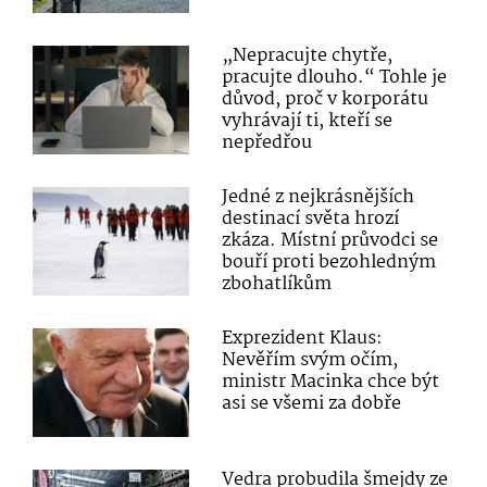
„Nepracujte chytře,
pracujte dlouho.“ Tohle je
důvod, proč v korporátu
vyhrávají ti, kteří se
nepředřou
Jedné z nejkrásnějších
destinací světa hrozí
zkáza. Místní průvodci se
bouří proti bezohledným
zbohatlíkům
Exprezident Klaus:
Nevěřím svým očím,
ministr Macinka chce být
asi se všemi za dobře
Vedra probudila šmejdy ze