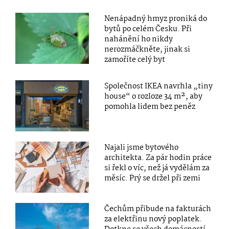
Nenápadný hmyz proniká do
bytů po celém Česku. Při
nahánění ho nikdy
nerozmáčkněte, jinak si
zamoříte celý byt
Společnost IKEA navrhla „tiny
house“ o rozloze 34 m², aby
pomohla lidem bez peněz
Najali jsme bytového
architekta. Za pár hodin práce
si řekl o víc, než já vydělám za
měsíc. Prý se držel při zemi
Čechům přibude na fakturách
za elektřinu nový poplatek.