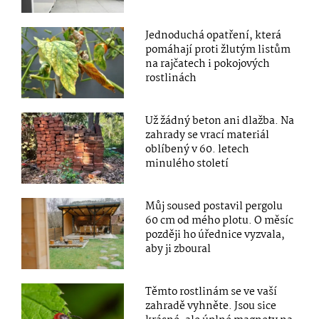
Jednoduchá opatření, která
pomáhají proti žlutým listům
na rajčatech i pokojových
rostlinách
Už žádný beton ani dlažba. Na
zahrady se vrací materiál
oblíbený v 60. letech
minulého století
Můj soused postavil pergolu
60 cm od mého plotu. O měsíc
později ho úřednice vyzvala,
aby ji zboural
Těmto rostlinám se ve vaší
zahradě vyhněte. Jsou sice