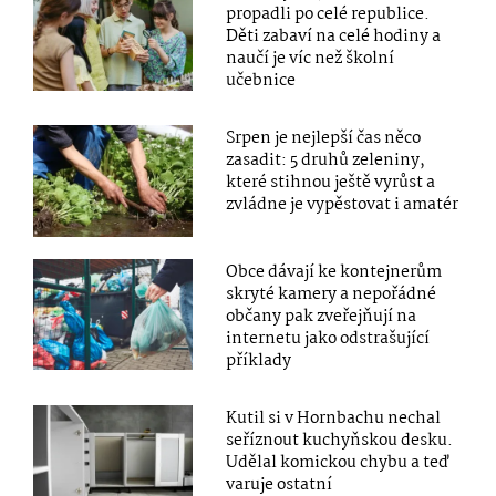
propadli po celé republice.
Děti zabaví na celé hodiny a
naučí je víc než školní
učebnice
Srpen je nejlepší čas něco
zasadit: 5 druhů zeleniny,
které stihnou ještě vyrůst a
zvládne je vypěstovat i amatér
Obce dávají ke kontejnerům
skryté kamery a nepořádné
občany pak zveřejňují na
internetu jako odstrašující
příklady
Kutil si v Hornbachu nechal
seříznout kuchyňskou desku.
Udělal komickou chybu a teď
varuje ostatní