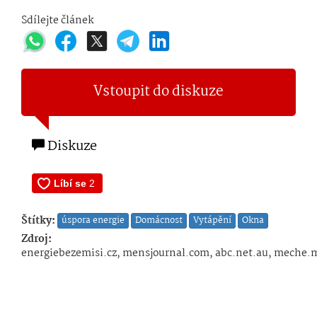
Sdílejte článek
Vstoupit do diskuze
Diskuze
Štítky:
úspora energie
Domácnost
Vytápění
Okna
Zdroj:
energiebezemisi.cz, mensjournal.com, abc.net.au, meche.