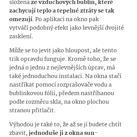
složená
ze vzduchových bublin, které
zachycují teplo a
tepelné ztráty
se
tak
omezují
.
Po aplikaci na okno pak
vytváří
podob­ný
efekt
jako
lev­n
ější
dvojité
zasklení.
Může se to jevit jako hloupost, ale tento
trik opravdu funguje.
Kromě toho, že se
jedná o jedn
u
z nej­levnějších
úprav
, má
také jednoduchou instalaci.
Na okna stačí
nastříkat pomocí rozprašovače vodu a
bublinkovou fólii,
předem nastříhanou
podle rozměru sk
la
,
na okno plochou
stranou přitlačit.
Výhodou je také to, že až se jí budete chtít
zbavit,
jednoduše ji
z okna
sun­