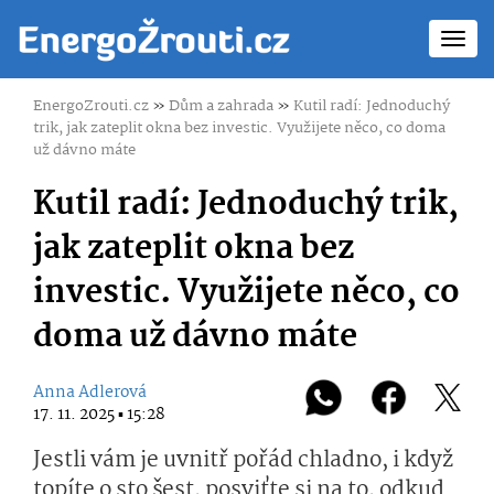
Toggl
navig
EnergoZrouti.cz
»
Dům a zahrada
»
Kutil radí: Jednoduchý
trik, jak zateplit okna bez investic. Využijete něco, co doma
už dávno máte
Kutil radí: Jednoduchý trik,
jak zateplit okna bez
investic. Využijete něco, co
doma už dávno máte
Anna Adlerová
17. 11. 2025 ▪ 15:28
Jestli vám je uvnitř pořád chladno, i když
topíte o sto šest, posviťte si na to, odkud