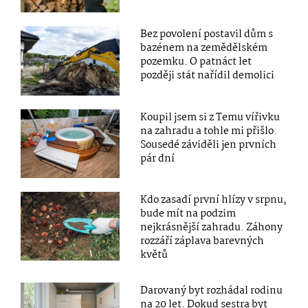
Bez povolení postavil dům s
bazénem na zemědělském
pozemku. O patnáct let
později stát nařídil demolici
Koupil jsem si z Temu vířivku
na zahradu a tohle mi přišlo.
Sousedé záviděli jen prvních
pár dní
Kdo zasadí první hlízy v srpnu,
bude mít na podzim
nejkrásnější zahradu. Záhony
rozzáří záplava barevných
květů
Darovaný byt rozhádal rodinu
na 20 let. Dokud sestra byt