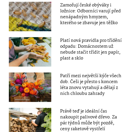
Zamořují české obýváky i
ložnice: Odborníci varují před
nenápadným hmyzem,
kterého se zbavuje jen těžko
Platí nová pravidla pro třídění
odpadu: Domácnostem už
nebude stačit třídit jen papír,
plast a sklo
Patří mezi největší kýče všech
dob. Češi je přesto s koncem
léta znovu vytahují a dělají z
nich chloubu zahrady
Právě teď je ideální čas
nakoupit palivové dřevo. Za
pár týdnů může být pozdě,
ceny raketově vystřelí