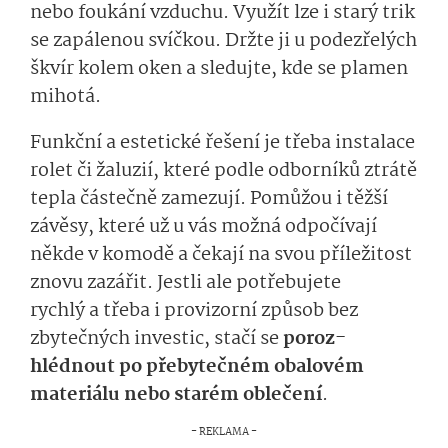
nebo foukání vzduchu. Využít
lze
i st­arý trik
s
e zapálenou svíčkou. Držte ji u podezřelých
škvír kolem oke
n
a sledujte, kde se plamen
mihotá.
Funkční a estetické
řešení je
třeba instalace
rolet
či
žalu­zií,
které podle odborníků ztrátě
tepla částečně zamezují.
P
omů­žou
i
těžší
závěsy
, které
už u vás
možná odpočívají
někde v komodě a čekají na svou příležitost
znovu zazářit.
Jestli ale potřebujete
rychl
ý
a
třeba i provizorní
způ­sob
bez
zbytečných investic, stačí
se
poroz­
hlédnout
po přebytečném obalovém
materiálu nebo starém oblečení
.