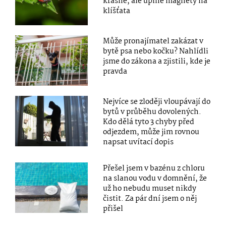
krásné, ale úplné magnety na
klíšťata
Může pronajímatel zakázat v
bytě psa nebo kočku? Nahlídli
jsme do zákona a zjistili, kde je
pravda
Nejvíce se zloději vloupávají do
bytů v průběhu dovolených.
Kdo dělá tyto 3 chyby před
odjezdem, může jim rovnou
napsat uvítací dopis
Přešel jsem v bazénu z chloru
na slanou vodu v domnění, že
už ho nebudu muset nikdy
čistit. Za pár dní jsem o něj
přišel