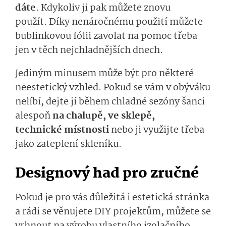
dáte
.
Kdykoliv ji pak můžete znovu
použít.
Díky nenáročnému použití můžete
bublinkovou fólii zavolat na pomoc třeba
jen v těch nejchladnějších dnech
.
Jediným minusem může být pro některé
neestetick
ý vzhled
.
Pokud se vám v obýváku
nelíbí, dejte jí
během chladné sezóny
šanci
alespoň
na chalup
ě
,
ve sklep
ě
,
technic
ké
mís­tnos
ti
nebo
ji využijte
třeba
jako zat
eplení skleníku.
Designový had pro zručné
Pokud
je pro vás důležitá i estetická stránka
a rádi se věnujete DIY projektům, můžete se