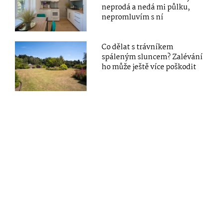
neprodá a nedá mi půlku,
nepromluvím s ní
Co dělat s trávníkem
spáleným sluncem? Zalévání
ho může ještě více poškodit