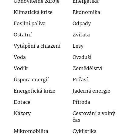
Obnovitelné zdroje
Energetika
Klimatická krize
Ekonomika
Fosilní paliva
Odpady
Ostatní
Zvířata
Vytápění a chlazení
Lesy
Voda
Ovzduší
Vodík
Zemědělství
Úspora energií
Počasí
Energetická krize
Jaderná energie
Dotace
Příroda
Názory
Cestování a volný
čas
Mikromobilita
Cyklistika