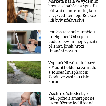
Markéta našla ve výdejním
boxu cizí balíček a spustila
pátrání na internetu, kdo
si vyzvedl ten její. Reakce
lidí byly překvapivé
Používáte v práci umělou
inteligenci? Od srpna
budete povinni její využití
přiznat, jinak hrozí
finanční postih
Vypouštěli zahradní bazén
z Mountfieldu na zahradu
a sousedům způsobili
škodu ve výši 150 tisíc
korun
Všichni důchodci by si
měli pořídit smartphone.
„Nemůžeme kvůli jedné