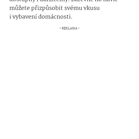
můžete přizpůsobit svému vkusu
i vybavení
do­mácnosti
.