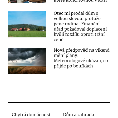
které končí rovnou v koši
Otec mi prodal dům s
velkou slevou, protože
jsme rodina. Finanční
úřad požadoval doplacení
kvůli rozdílu oproti tržní
ceně
Nová předpověď na víkend
mění plány.
Meteorologové ukázali, co
přijde po bouřkách
Chytrá domácnost
Dům a zahrada