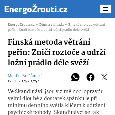
Toggl
navig
EnergoZrouti.cz
»
Dům a zahrada
»
Finská metoda větrání
peřin: Zničí roztoče a udrží ložní prádlo déle svěží
Finská metoda větrání
peřin: Zničí roztoče a udrží
ložní prádlo déle svěží
Monika Brešťanská
17. 11. 2025 ▪ 07:52
Ve Skandinávii jsou v zimě noci opravdu
velmi dlouhé a dostatek spánku je při
minimu denního světla klíčem k udržení
psychické pohody. Skandinávci se tak