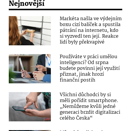
Nejnovější
Markéta našla ve výdejním
boxu cizí balíček a spustila
pátrání na internetu, kdo
si vyzvedl ten její. Reakce
lidí byly překvapivé
Používáte v práci umělou
inteligenci? Od srpna
budete povinni její využití
přiznat, jinak hrozí
finanční postih
Všichni důchodci by si
měli pořídit smartphone.
„Nemůžeme kvůli jedné
generaci brzdit digitalizaci
celého Česka“