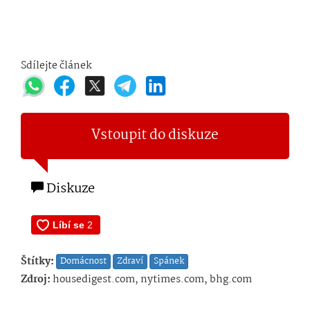
Sdílejte článek
Vstoupit do diskuze
Diskuze
Štítky:
Domácnost
Zdraví
Spánek
Zdroj:
housedigest.com, nytimes.com, bhg.com