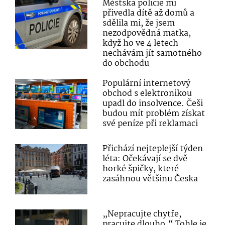
Městská policie mi
přivedla dítě až domů a
sdělila mi, že jsem
nezodpovědná matka,
když ho ve 4 letech
nechávám jít samotného
do obchodu
Populární internetový
obchod s elektronikou
upadl do insolvence. Češi
budou mít problém získat
své peníze při reklamaci
Přichází nejteplejší týden
léta: Očekávají se dvě
horké špičky, které
zasáhnou většinu Česka
„Nepracujte chytře,
pracujte dlouho.“ Tohle je