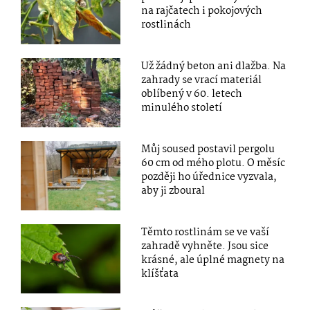
na rajčatech i pokojových
rostlinách
Už žádný beton ani dlažba. Na
zahrady se vrací materiál
oblíbený v 60. letech
minulého století
Můj soused postavil pergolu
60 cm od mého plotu. O měsíc
později ho úřednice vyzvala,
aby ji zboural
Těmto rostlinám se ve vaší
zahradě vyhněte. Jsou sice
krásné, ale úplné magnety na
klíšťata