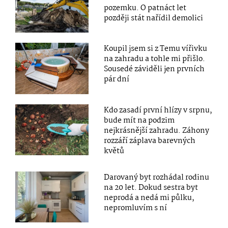
pozemku. O patnáct let
později stát nařídil demolici
Koupil jsem si z Temu vířivku
na zahradu a tohle mi přišlo.
Sousedé záviděli jen prvních
pár dní
Kdo zasadí první hlízy v srpnu,
bude mít na podzim
nejkrásnější zahradu. Záhony
rozzáří záplava barevných
květů
Darovaný byt rozhádal rodinu
na 20 let. Dokud sestra byt
neprodá a nedá mi půlku,
nepromluvím s ní