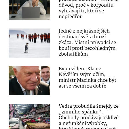
důvod, proč v korporátu
vyhrávají ti, kteří se
nepředřou
Jedné z nejkrásnějších
destinací světa hrozí
zkáza. Místní průvodci se
bouří proti bezohledným
zbohatlíkům
Exprezident Klaus:
Nevěřím svým očím,
ministr Macinka chce být
asi se všemi za dobře
Vedra probudila šmejdy ze
„zimního spánku“.
Obchody prodávají ošklivé
a nefunkční výrobky,