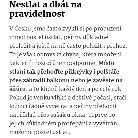
Nestlat a dbát na
pravidelnost
V Česku jsme často zvyklí si po probuzení
ihned postel ustlat, peřiny důkladně
přeložit a ještě na ně často položit i přehoz.
To je však obrovská chyba, která množení
bakterií i roztočů jen podporuje.
Místo
stlaní tak přehoďte přikrývky i polštáře
přes zábradlí balkonu nebo je zavěste na
šňůru
, a to klidně každý den a po celý rok.
Pokud je venku vlhké a deštivé počasí, stačí
ložnici řádně vyvětrat a peřiny přehodit
například přes sušák u okna. Teprve po
jejich důkladném protřepání a vyvětrání
můžeme postel ustlat.