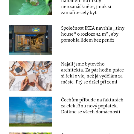
nahánění ho nikdy
nerozmáčkněte, jinak si
zamoříte celý byt
Společnost IKEA navrhla „tiny
house“ o rozloze 34 m², aby
pomohla lidem bez peněz
Najali jsme bytového
architekta. Za pár hodin práce
si řekl o víc, než já vydělám za
měsíc. Prý se držel při zemi
Čechům přibude na fakturách
za elektřinu nový poplatek.
Dotkne se všech domácností