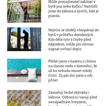
Může pronajímatel zakázat v
bytě psa nebo kočku? Nahlídli
jsme do zákona a zjistili, kde je
pravda
Nejvíce se zloději vloupávají do
bytů v průběhu dovolených.
Kdo dělá tyto 3 chyby před
odjezdem, může jim rovnou
napsat uvítací dopis
Přešel jsem v bazénu z chloru
na slanou vodu v domnění, že
už ho nebudu muset nikdy
čistit. Za pár dní jsem o něj
přišel
Zamořují české obýváky i
ložnice: Odborníci varují před
nenápadným hmyzem,