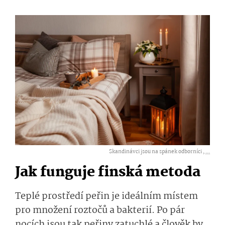
Skandinávci jsou na spánek odborníci ,
...
Jak funguje finská metoda
Teplé prostředí peřin je ideálním místem
pro množení roztočů a bakterií. Po pár
nocích jsou tak peřiny zatuchlé a člověk by