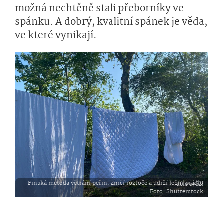
možná nechtěně stali přeborníky ve
spánku. A dobrý, kvalitní spánek je věda,
ve které vynikají.
Finská metoda větrání peřin. Zničí roztoče a udrží ložní prádlo déle svěží
Foto
: Shutterstock