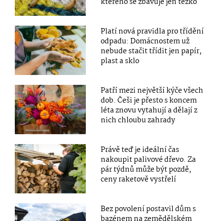
kterého se zbavuje jen těžko
Platí nová pravidla pro třídění
odpadu: Domácnostem už
nebude stačit třídit jen papír,
plast a sklo
Patří mezi největší kýče všech
dob. Češi je přesto s koncem
léta znovu vytahují a dělají z
nich chloubu zahrady
Právě teď je ideální čas
nakoupit palivové dřevo. Za
pár týdnů může být pozdě,
ceny raketově vystřelí
Bez povolení postavil dům s
bazénem na zemědělském