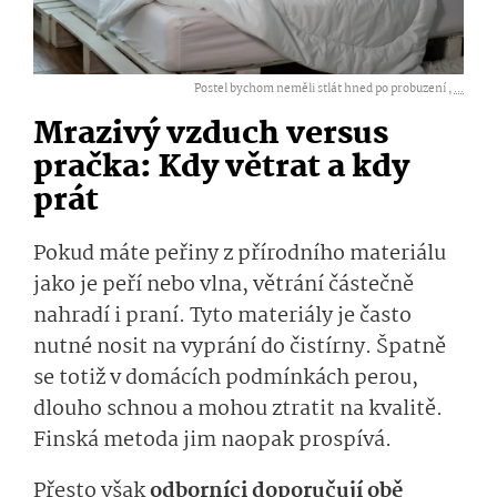
Postel bychom neměli stlát hned po probuzení ,
...
Mrazivý vzduch versus
pračka: Kdy větrat a kdy
prát
Pokud máte peřiny z přírodního materiálu
jako je peří nebo vlna, větrání částečně
nahradí i praní. Tyto materiály je často
nutné nosit na vyprání do čistírny. Špatně
se totiž v domácích podmínkách perou,
dlouho schnou a mohou ztratit na kvalitě.
Finská metoda jim naopak prospívá.
Přesto však
odborníci doporučují obě