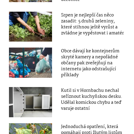
Srpen je nejlepší čas něco
zasadit: 5 druhů zeleniny,
které stihnou ještě vyrůst a
zvládne je vypěstovat i amatér
Obce dávají ke kontejnerům
skryté kamery a nepořádné
občany pak zveřejňují na
internetu jako odstrašující
příklady
Kutil si v Hornbachu nechal
seříznout kuchyňskou desku.
Udělal komickou chybu a teď
varuje ostatní
Jednoduchá opatření, která
pomáhají proti žlutým listům