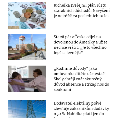
Juchelka zveřejnil plán růstu
starobních důchodů: Navýšení
je nejnižší za posledních 10 let
Starší pár z Česka odjel na
dovolenou do Ameriky a už se
nechce vrátit: „Je to všechno
lepší a levnější“
„Rodinné důvody“ jako
omluvenka dítěte už nestačí.
Školy chtějí znát skutečný
důvod absence a strkají nos do
soukromí
Dodavatel elektřiny právě
zlevňuje zákazníkům dodávky
o 30 %. Nabídka platí jen do