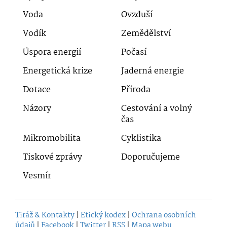
Voda
Ovzduší
Vodík
Zemědělství
Úspora energií
Počasí
Energetická krize
Jaderná energie
Dotace
Příroda
Názory
Cestování a volný
čas
Mikromobilita
Cyklistika
Tiskové zprávy
Doporučujeme
Vesmír
Tiráž & Kontakty
|
Etický kodex
|
Ochrana osobních
údajů
|
Facebook
|
Twitter
|
RSS
|
Mapa webu