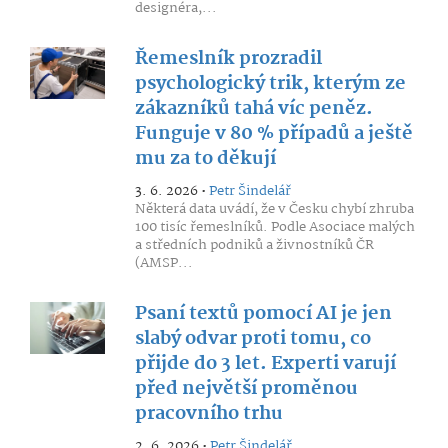
designéra,...
Řemeslník prozradil
psychologický trik, kterým ze
zákazníků tahá víc peněz.
Funguje v 80 % případů a ještě
mu za to děkují
3. 6. 2026 •
Petr Šindelář
Některá data uvádí, že v Česku chybí zhruba
100 tisíc řemeslníků. Podle Asociace malých
a středních podniků a živnostníků ČR
(AMSP...
Psaní textů pomocí AI je jen
slabý odvar proti tomu, co
přijde do 3 let. Experti varují
před největší proměnou
pracovního trhu
2. 6. 2026 •
Petr Šindelář