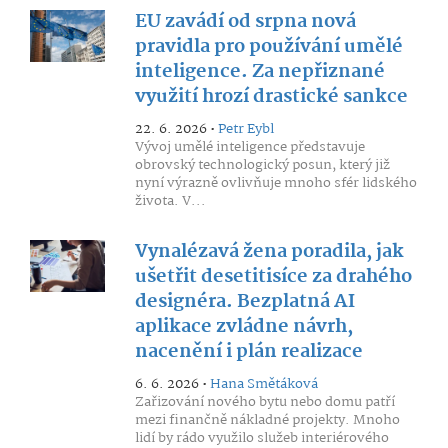
EU zavádí od srpna nová
pravidla pro používání umělé
inteligence. Za nepřiznané
využití hrozí drastické sankce
22. 6. 2026 •
Petr Eybl
Vývoj umělé inteligence představuje
obrovský technologický posun, který již
nyní výrazně ovlivňuje mnoho sfér lidského
života. V...
Vynalézavá žena poradila, jak
ušetřit desetitisíce za drahého
designéra. Bezplatná AI
aplikace zvládne návrh,
nacenění i plán realizace
6. 6. 2026 •
Hana Smětáková
Zařizování nového bytu nebo domu patří
mezi finančně nákladné projekty. Mnoho
lidí by rádo využilo služeb interiérového