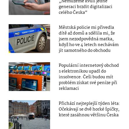
„Nemůžeme kvůli jedné
generaci brzdit digitalizaci
celého Česka“
Městská policie mi přivedla
dítě až domů a sdělila mi, že
jsem nezodpovědná matka,
když ho ve 4 letech nechávám
jít samotného do obchodu
Populární internetový obchod
s elektronikou upadl do
insolvence. Češi budou mít
problém získat své peníze při
reklamaci
Přichází nejteplejší týden léta:
Očekávají se dvě horké špičky,
které zasáhnou většinu Česka