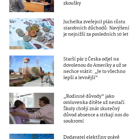
zkoušky
Juchelka zveřejnil plán růstu
starobních důchodů: Navýšení
je nejnižší za posledních 10 let
Starší pár z Česka odjel na
dovolenou do Ameriky a už se
nechce vrátit: „Je to všechno
lepší a levnější“
„Rodinné důvody“ jako
omluvenka dítěte už nestačí.
Školy chtějí znát skutečný
důvod absence a strkají nos do
soukromí
Dodavatel elektřiny právě