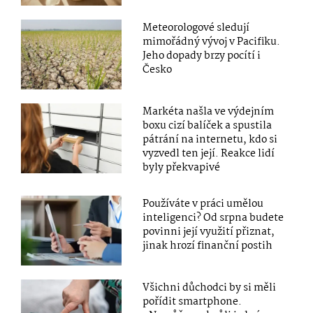
Meteorologové sledují
mimořádný vývoj v Pacifiku.
Jeho dopady brzy pocítí i
Česko
Markéta našla ve výdejním
boxu cizí balíček a spustila
pátrání na internetu, kdo si
vyzvedl ten její. Reakce lidí
byly překvapivé
Používáte v práci umělou
inteligenci? Od srpna budete
povinni její využití přiznat,
jinak hrozí finanční postih
Všichni důchodci by si měli
pořídit smartphone.