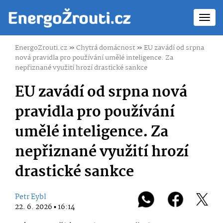
Toggl
navig
EnergoZrouti.cz
»
Chytrá domácnost
»
EU zavádí od srpna
nová pravidla pro používání umělé inteligence. Za
nepřiznané využití hrozí drastické sankce
EU zavádí od srpna nová
pravidla pro používání
umělé inteligence. Za
nepřiznané využití hrozí
drastické sankce
Petr Eybl
22. 6. 2026 ▪ 16:14