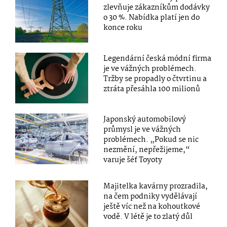
zlevňuje zákazníkům dodávky
o 30 %. Nabídka platí jen do
konce roku
Legendární česká módní firma
je ve vážných problémech.
Tržby se propadly o čtvrtinu a
ztráta přesáhla 100 milionů
Japonský automobilový
průmysl je ve vážných
problémech. „Pokud se nic
nezmění, nepřežijeme,“
varuje šéf Toyoty
Majitelka kavárny prozradila,
na čem podniky vydělávají
ještě víc než na kohoutkové
vodě. V létě je to zlatý důl