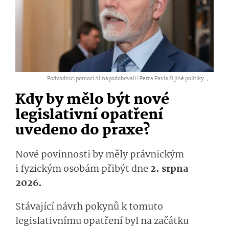
Podvodníci pomocí AI napodobovali i Petra Pavla či jiné politiky. ,
...
Kdy by mělo být nové
legislativní opatření
uvedeno do praxe?
Nové povinnosti by měly právnickým
i fyzickým osobám přibýt dne
2. srpna
2026.
Stávající návrh pokynů k tomuto
legislativnímu opatření byl na začátku