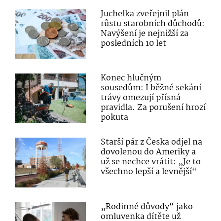
Juchelka zveřejnil plán
růstu starobních důchodů:
Navýšení je nejnižší za
posledních 10 let
Konec hlučným
sousedům: I běžné sekání
trávy omezují přísná
pravidla. Za porušení hrozí
pokuta
Starší pár z Česka odjel na
dovolenou do Ameriky a
už se nechce vrátit: „Je to
všechno lepší a levnější“
„Rodinné důvody“ jako
omluvenka dítěte už