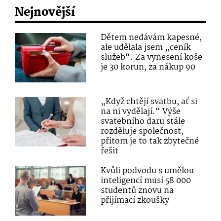
Nejnovější
Dětem nedávám kapesné,
ale udělala jsem „ceník
služeb“. Za vynesení koše
je 30 korun, za nákup 90
„Když chtějí svatbu, ať si
na ni vydělají.“ Výše
svatebního daru stále
rozděluje společnost,
přitom je to tak zbytečné
řešit
Kvůli podvodu s umělou
inteligencí musí 58 000
studentů znovu na
přijímací zkoušky