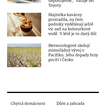
nepřežijeme,“ varuje šéf
Toyoty
Majitelka kavárny
prozradila, na čem
podniky vydělávají ještě
víc než na kohoutkové
vodě. V létě je to zlatý důl
Meteorologové sledují
mimořádný vývoj v
Pacifiku. Jeho dopady brzy
pocítí i Česko
Chytrá domácnost
Dům a zahrada