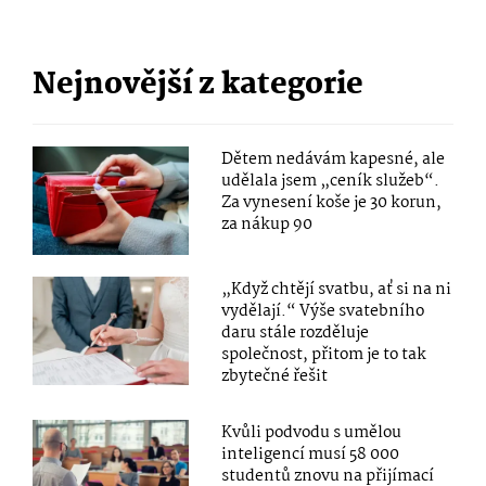
Nejnovější z kategorie
Dětem nedávám kapesné, ale
udělala jsem „ceník služeb“.
Za vynesení koše je 30 korun,
za nákup 90
„Když chtějí svatbu, ať si na ni
vydělají.“ Výše svatebního
daru stále rozděluje
společnost, přitom je to tak
zbytečné řešit
Kvůli podvodu s umělou
inteligencí musí 58 000
studentů znovu na přijímací