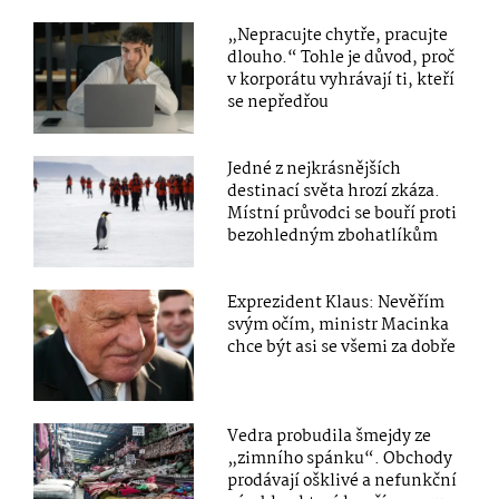
„Nepracujte chytře, pracujte
dlouho.“ Tohle je důvod, proč
v korporátu vyhrávají ti, kteří
se nepředřou
Jedné z nejkrásnějších
destinací světa hrozí zkáza.
Místní průvodci se bouří proti
bezohledným zbohatlíkům
Exprezident Klaus: Nevěřím
svým očím, ministr Macinka
chce být asi se všemi za dobře
Vedra probudila šmejdy ze
„zimního spánku“. Obchody
prodávají ošklivé a nefunkční