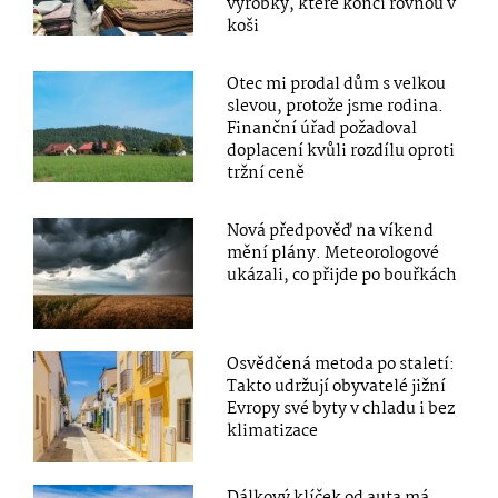
výrobky, které končí rovnou v
koši
Otec mi prodal dům s velkou
slevou, protože jsme rodina.
Finanční úřad požadoval
doplacení kvůli rozdílu oproti
tržní ceně
Nová předpověď na víkend
mění plány. Meteorologové
ukázali, co přijde po bouřkách
Osvědčená metoda po staletí:
Takto udržují obyvatelé jižní
Evropy své byty v chladu i bez
klimatizace