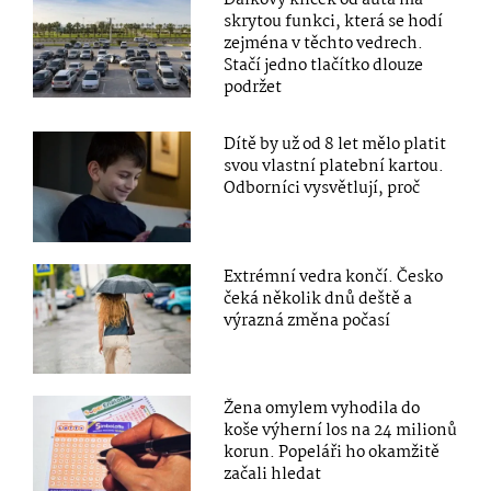
Dálkový klíček od auta má
skrytou funkci, která se hodí
zejména v těchto vedrech.
Stačí jedno tlačítko dlouze
podržet
Dítě by už od 8 let mělo platit
svou vlastní platební kartou.
Odborníci vysvětlují, proč
Extrémní vedra končí. Česko
čeká několik dnů deště a
výrazná změna počasí
Žena omylem vyhodila do
koše výherní los na 24 milionů
korun. Popeláři ho okamžitě
začali hledat