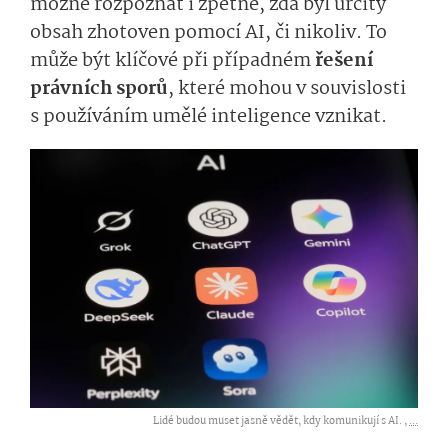
možné rozpoznat i zpětně, zda byl určitý
obsah zhotoven pomocí AI, či nikoliv. To
může být klíčové při případném
řešení
právních sporů
, které mohou v souvislosti
s používáním umělé inteligence vznikat.
Lidé budou muset jasně vědět, kdy komunikují s AI. ,
...