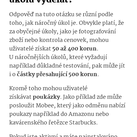
úkolů vydělat?
Odpověď na tuto otázku se různí podle
toho, jak náročný úkol je. Obvykle platí, že
za obyčejné úkoly, jako je fotografování
zboží nebo kontrola cenovek, mohou
uživatelé získat
50
až 400 korun
.
U náročnějších úkolů, které vyžadují
například důkladné testování, pak může jít
i o
částky přesahující 500 korun
.
Kromě toho mohou uživatelé
získávat
poukáz­ky
. Jako příklad zde může
posloužit Mobee, který jako odměnu nabízí
poukazy například do Amazonu nebo
kavárenského řetězce Starbucks.
Pokud jste aktivní a máte nainstalováno