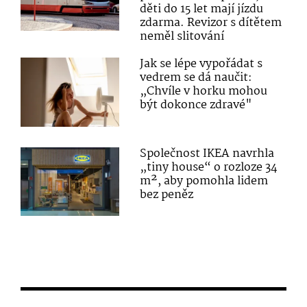
děti do 15 let mají jízdu
zdarma. Revizor s dítětem
neměl slitování
Jak se lépe vypořádat s
vedrem se dá naučit:
„Chvíle v horku mohou
být dokonce zdravé"
Společnost IKEA navrhla
„tiny house“ o rozloze 34
m², aby pomohla lidem
bez peněz