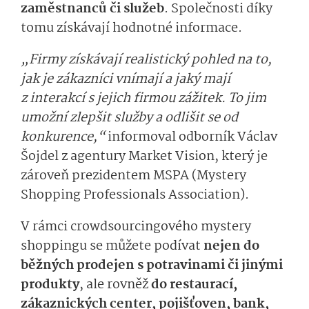
zaměstnanců či služeb
. Společnosti díky
tomu získávají hodnotné informace.
„Firmy získávají realistický pohled na to,
jak je zákazníci vnímají a jaký mají
z interakcí s jejich firmou zážitek. To jim
umožní zlepšit služby a odlišit se od
konkurence,“
in­formoval odborník Václav
Šojdel z agentury Market Vision, který je
zároveň prezidentem MSPA (Mystery
Shopping Professionals Association).
V rámci crowdsourcingového mystery
shoppingu se můžete podívat
nejen do
běžných prodejen s potravinami či jinými
produkty
, ale rovněž
do restaurací,
zákaznických center, pojišťoven, bank,