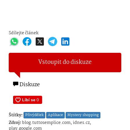
Sdílejte článek
Vstoupit do diskuze
Diskuze
Štítky:
Přivýdělek
Aplikace
Mystery shopping
Zdroj:
blog.tuttosemplice.com, idnes.cz,
play.google.com