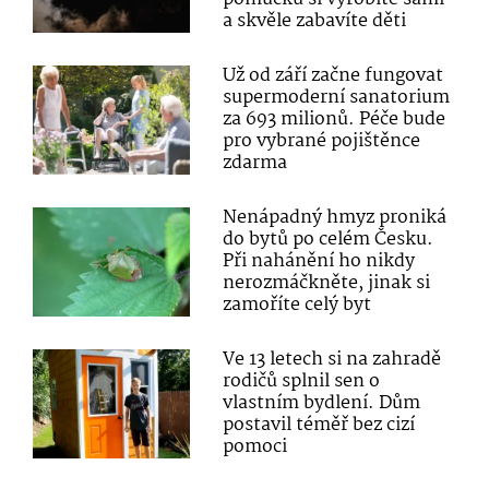
a skvěle zabavíte děti
Už od září začne fungovat
supermoderní sanatorium
za 693 milionů. Péče bude
pro vybrané pojištěnce
zdarma
Nenápadný hmyz proniká
do bytů po celém Česku.
Při nahánění ho nikdy
nerozmáčkněte, jinak si
zamoříte celý byt
Ve 13 letech si na zahradě
rodičů splnil sen o
vlastním bydlení. Dům
postavil téměř bez cizí
pomoci