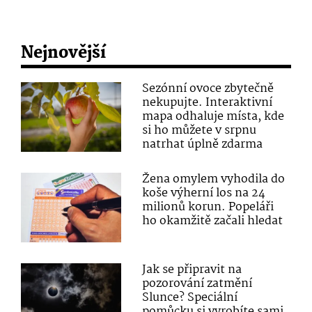
Nejnovější
Sezónní ovoce zbytečně
nekupujte. Interaktivní
mapa odhaluje místa, kde
si ho můžete v srpnu
natrhat úplně zdarma
Žena omylem vyhodila do
koše výherní los na 24
milionů korun. Popeláři
ho okamžitě začali hledat
Jak se připravit na
pozorování zatmění
Slunce? Speciální
pomůcku si vyrobíte sami