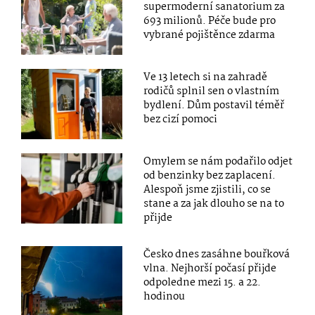
supermoderní sanatorium za
693 milionů. Péče bude pro
vybrané pojištěnce zdarma
Ve 13 letech si na zahradě
rodičů splnil sen o vlastním
bydlení. Dům postavil téměř
bez cizí pomoci
Omylem se nám podařilo odjet
od benzinky bez zaplacení.
Alespoň jsme zjistili, co se
stane a za jak dlouho se na to
přijde
Česko dnes zasáhne bouřková
vlna. Nejhorší počasí přijde
odpoledne mezi 15. a 22.
hodinou