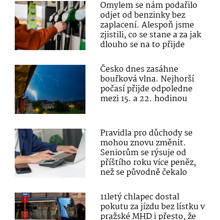
Omylem se nám podařilo
odjet od benzinky bez
zaplacení. Alespoň jsme
zjistili, co se stane a za jak
dlouho se na to přijde
Česko dnes zasáhne
bouřková vlna. Nejhorší
počasí přijde odpoledne
mezi 15. a 22. hodinou
Pravidla pro důchody se
mohou znovu změnit.
Seniorům se rýsuje od
příštího roku více peněz,
než se původně čekalo
11letý chlapec dostal
pokutu za jízdu bez lístku v
pražské MHD i přesto, že