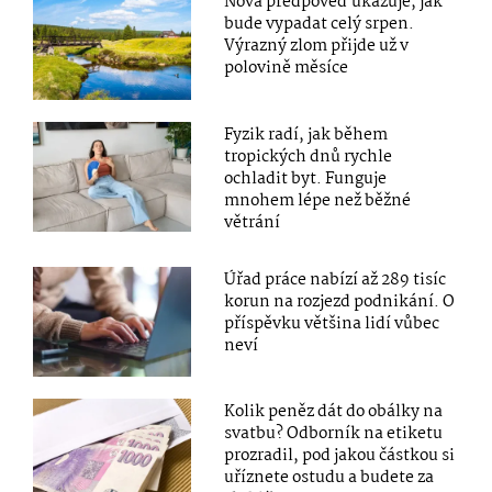
Nová předpověď ukazuje, jak
bude vypadat celý srpen.
Výrazný zlom přijde už v
polovině měsíce
Fyzik radí, jak během
tropických dnů rychle
ochladit byt. Funguje
mnohem lépe než běžné
větrání
Úřad práce nabízí až 289 tisíc
korun na rozjezd podnikání. O
příspěvku většina lidí vůbec
neví
Kolik peněz dát do obálky na
svatbu? Odborník na etiketu
prozradil, pod jakou částkou si
uříznete ostudu a budete za