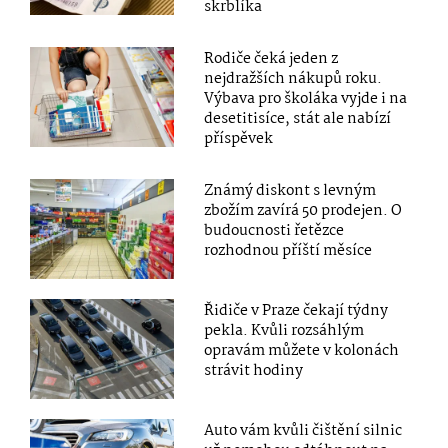
skrblíka
Rodiče čeká jeden z
nejdražších nákupů roku.
Výbava pro školáka vyjde i na
desetitisíce, stát ale nabízí
příspěvek
Známý diskont s levným
zbožím zavírá 50 prodejen. O
budoucnosti řetězce
rozhodnou příští měsíce
Řidiče v Praze čekají týdny
pekla. Kvůli rozsáhlým
opravám můžete v kolonách
strávit hodiny
Auto vám kvůli čištění silnic