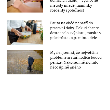
domácích úkolů,“ výchovné
metody mladé maminky
rozdělily společnost
Pauza na oběd nepatří do
pracovní doby. Pokud chcete
dostat celou výplatu, musíte v
práci zůstat o 30 minut déle
Myslel jsem si, že největším
problémem stáří rodičů budou
peníze. Nakonec mě zlomilo
něco úplně jiného