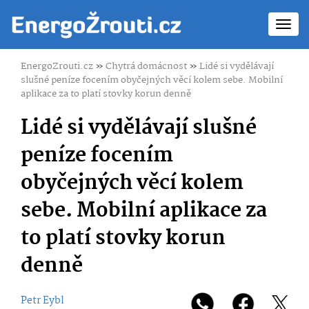
Toggl
navig
EnergoZrouti.cz
»
Chytrá domácnost
»
Lidé si vydělávají
slušné peníze focením obyčejných věcí kolem sebe. Mobilní
aplikace za to platí stovky korun denně
Lidé si vydělávají slušné
peníze focením
obyčejných věcí kolem
sebe. Mobilní aplikace za
to platí stovky korun
denně
Petr Eybl