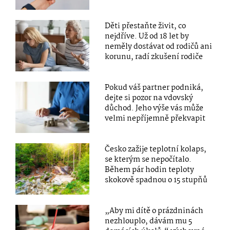
Děti přestaňte živit, co
nejdříve. Už od 18 let by
neměly dostávat od rodičů ani
korunu, radí zkušení rodiče
Pokud váš partner podniká,
dejte si pozor na vdovský
důchod. Jeho výše vás může
velmi nepříjemně překvapit
Česko zažije teplotní kolaps,
se kterým se nepočítalo.
Během pár hodin teploty
skokově spadnou o 15 stupňů
„Aby mi dítě o prázdninách
nezhlouplo, dávám mu 5