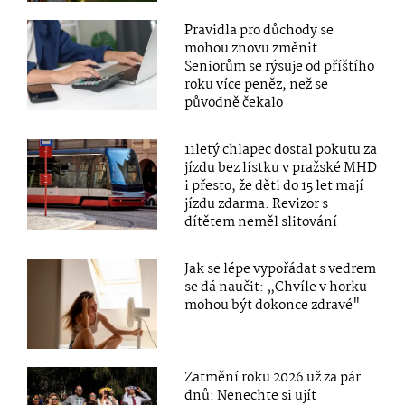
Pravidla pro důchody se
mohou znovu změnit.
Seniorům se rýsuje od příštího
roku více peněz, než se
původně čekalo
11letý chlapec dostal pokutu za
jízdu bez lístku v pražské MHD
i přesto, že děti do 15 let mají
jízdu zdarma. Revizor s
dítětem neměl slitování
Jak se lépe vypořádat s vedrem
se dá naučit: „Chvíle v horku
mohou být dokonce zdravé"
Zatmění roku 2026 už za pár
dnů: Nenechte si ujít