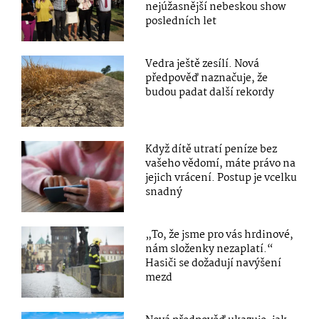
nejúžasnější nebeskou show
posledních let
Vedra ještě zesílí. Nová
předpověď naznačuje, že
budou padat další rekordy
Když dítě utratí peníze bez
vašeho vědomí, máte právo na
jejich vrácení. Postup je vcelku
snadný
„To, že jsme pro vás hrdinové,
nám složenky nezaplatí.“
Hasiči se dožadují navýšení
mezd