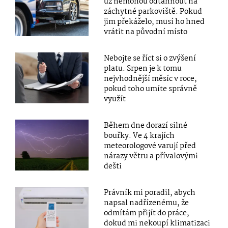
už nemohou odtáhnout na
záchytné parkoviště. Pokud
jim překáželo, musí ho hned
vrátit na původní místo
Nebojte se říct si o zvýšení
platu. Srpen je k tomu
nejvhodnější měsíc v roce,
pokud toho umíte správně
využít
Během dne dorazí silné
bouřky. Ve 4 krajích
meteorologové varují před
nárazy větru a přívalovými
dešti
Právník mi poradil, abych
napsal nadřízenému, že
odmítám přijít do práce,
dokud mi nekoupí klimatizaci