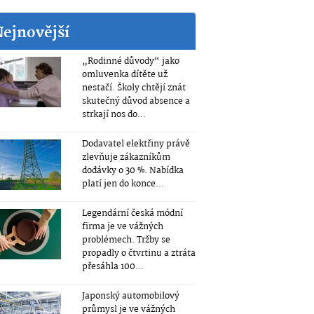
Nejnovější
„Rodinné důvody“ jako
omluvenka dítěte už
nestačí. Školy chtějí znát
skutečný důvod absence a
strkají nos do...
Dodavatel elektřiny právě
zlevňuje zákazníkům
dodávky o 30 %. Nabídka
platí jen do konce...
Legendární česká módní
firma je ve vážných
problémech. Tržby se
propadly o čtvrtinu a ztráta
přesáhla 100...
Japonský automobilový
průmysl je ve vážných