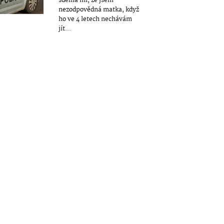
sdělila mi, že jsem
nezodpovědná matka, když
ho ve 4 letech nechávám
jít...