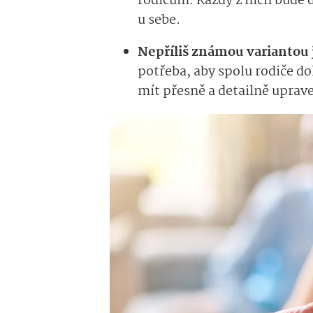
rodičům. Každý z nich bude d
u sebe.
Nepříliš známou variantou 
potřeba, aby spolu rodiče d
mít přesně a detailně uprave