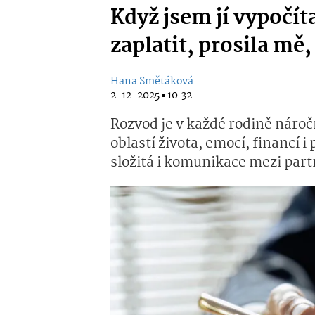
Když jsem jí vypočít
zaplatit, prosila mě
Hana Smětáková
2. 12. 2025 ▪ 10:32
Rozvod je v každé rodině nároč
oblastí života, emocí, financí i
složitá i komunikace mezi partn