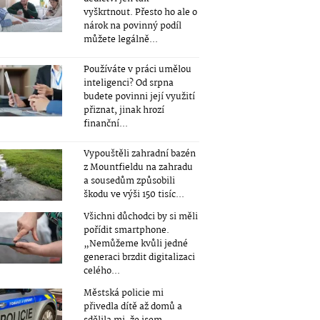
vyškrtnout. Přesto ho ale o
nárok na povinný podíl
můžete legálně...
Používáte v práci umělou
inteligenci? Od srpna
budete povinni její využití
přiznat, jinak hrozí
finanční...
Vypouštěli zahradní bazén
z Mountfieldu na zahradu
a sousedům způsobili
škodu ve výši 150 tisíc...
Všichni důchodci by si měli
pořídit smartphone.
„Nemůžeme kvůli jedné
generaci brzdit digitalizaci
celého...
Městská policie mi
přivedla dítě až domů a