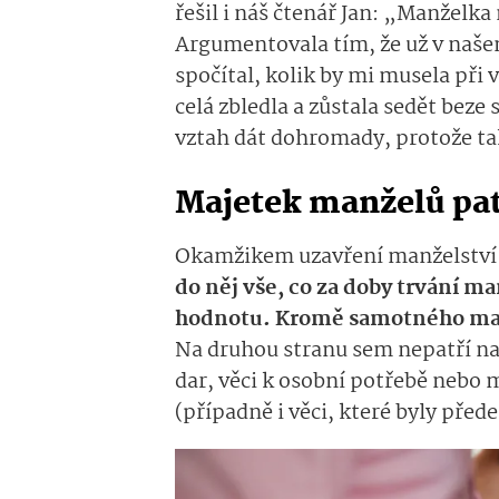
řešil i náš čtenář Jan: „Manželka
Argumentovala tím, že už v našem 
spočítal, kolik by mi musela při
celá zbledla a zůstala sedět beze 
vztah dát dohromady, protože t
Majetek manželů pat
Okamžikem uzavření manželství 
do něj vše, co za doby trvání m
hodnotu. Kromě samotného majet
Na druhou stranu sem nepatří na
dar, věci k osobní potřebě nebo
(případně i věci, které byly př