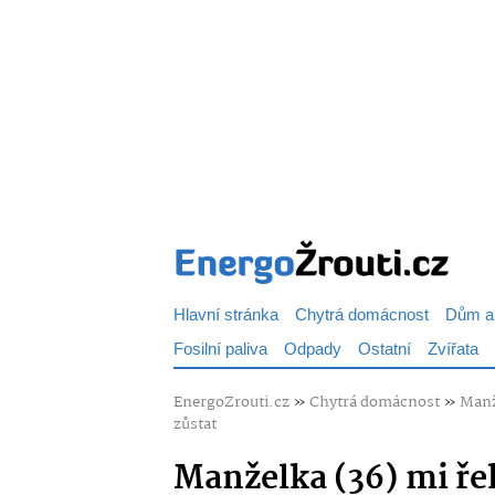
Hlavní stránka
Chytrá domácnost
Dům a
Fosilní paliva
Odpady
Ostatní
Zvířata
EnergoZrouti.cz
»
Chytrá domácnost
»
Manže
zůstat
Manželka (36) mi řek