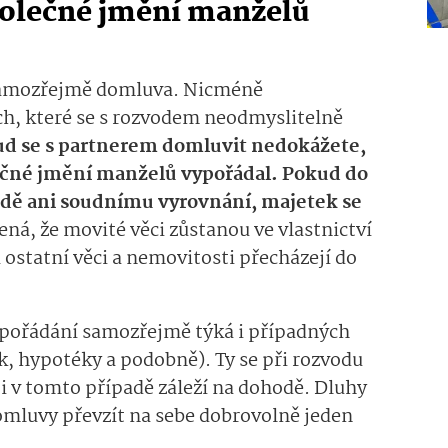
polečné jmění manželů
 samozřejmě domluva. Nicméně
ch, které se s rozvodem neodmyslitelně
d se s partnerem domluvit nedokážete,
ečné jmění manželů vypořádal. Pokud do
odě ani soudnímu vyrovnání, majetek se
ná, že movité věci zůstanou ve vlastnictví
a ostatní věci a nemovitosti přecházejí do
pořádání samozřejmě týká i případných
k, hypotéky a podobně). Ty se při rozvodu
e i v tomto případě záleží na dohodě. Dluhy
omluvy převzít na sebe dobrovolně jeden