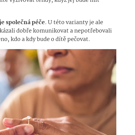
ítě vyživovat tehdy, když jej bude mít
je společná péče
. U této varianty je ale
okázali dobře komunikovat a nepotřebovali
no, kdo a kdy bude o dítě pečovat.