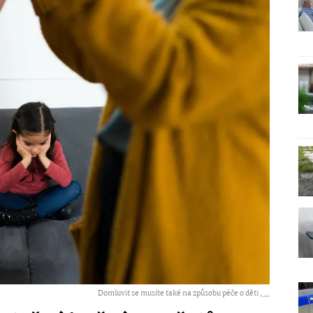
Domluvit se musíte také na způsobu péče o děti ,
...