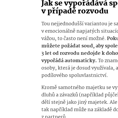
Jak se vypořádává s
v případě rozvodu
Tou nejjednodušší variantou je
v emocionálně napjatých situací
vážou, to často není možné.
Poku
můžete požádat soud, aby spol
3 let od rozvodu nedojde k doh
vypořádá automaticky.
To zname
osoby, která je dosud využívala, 
podílového spoluvlastnictví.
Kromě samotného majetku se vy
dluhů a závazků (například půjče
dělí stejně jako jiný majetek. Al
tak například může na základě d
z partnerů.