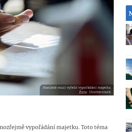
Manželé musí vyřešit vypořádání majetku
Foto
: Shutterstock
amozřejmě vypořádání majetku. Toto téma