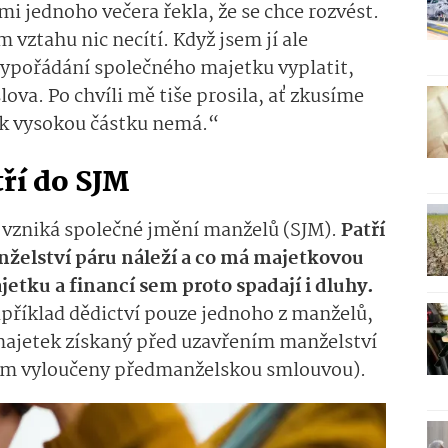
 mi jednoho večera řekla, že se chce rozvést.
vztahu nic necítí. Když jsem jí ale
 vypořádání společného majetku vyplatit,
slova. Po chvíli mě tiše prosila, ať zkusíme
ak vysokou částku nemá.“
ří do SJM
vzniká společné jmění manželů (SJM).
Patří
anželství páru náleží a co má majetkovou
ku a financí sem proto spadají i dluhy.
příklad dědictví pouze jednoho z manželů,
 majetek získaný před uzavřením manželství
edem vyloučeny předmanželskou smlouvou).