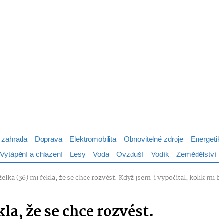
 zahrada
Doprava
Elektromobilita
Obnovitelné zdroje
Energeti
Vytápění a chlazení
Lesy
Voda
Ovzduší
Vodík
Zemědělství
lka (36) mi řekla, že se chce rozvést. Když jsem jí vypočítal, kolik mi
la, že se chce rozvést.