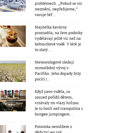
problémech. „Pokud se nic
nezmění, nepřežijeme,“
varuje šéf...
Majitelka kavárny
prozradila, na čem podniky
vydělávají ještě víc než na
kohoutkové vodě. V létě je
to zlatý...
Meteorologové sledují
mimořádný vývoj v
Pacifiku. Jeho dopady brzy
pocítí i...
Když jsem viděla, co
soused pořídil dětem,
vstávaly mi vlasy hrůzou.
Je to horší než trampolína s
bungee jumpingem...
Potomka nemůžete z
dědictví jen tak