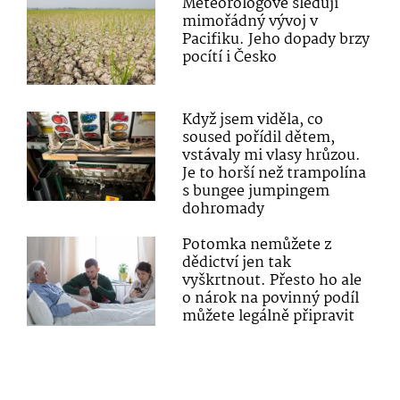
Meteorologové sledují
mimořádný vývoj v
Pacifiku. Jeho dopady brzy
pocítí i Česko
Když jsem viděla, co
soused pořídil dětem,
vstávaly mi vlasy hrůzou.
Je to horší než trampolína
s bungee jumpingem
dohromady
Potomka nemůžete z
dědictví jen tak
vyškrtnout. Přesto ho ale
o nárok na povinný podíl
můžete legálně připravit