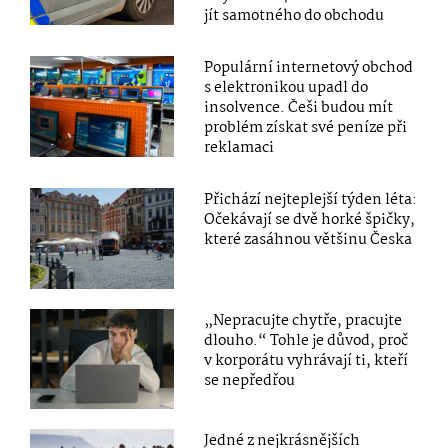
jít samotného do obchodu
Populární internetový obchod
s elektronikou upadl do
insolvence. Češi budou mít
problém získat své peníze při
reklamaci
Přichází nejteplejší týden léta:
Očekávají se dvě horké špičky,
které zasáhnou většinu Česka
„Nepracujte chytře, pracujte
dlouho.“ Tohle je důvod, proč
v korporátu vyhrávají ti, kteří
se nepředřou
Jedné z nejkrásnějších