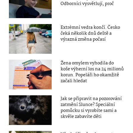
Odborníci vysvětlují, proč
Extrémní vedra končí. Česko
čeká několik dnů deště a
výrazná změna počasí
Žena omylem vyhodila do
koše výherní los na 24 milionů
korun. Popeláři ho okamžitě
začali hledat
Jak se připravit na pozorování
zatmění Slunce? Speciální
pomůcku si vyrobíte sami a
skvěle zabavíte děti