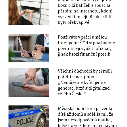
Markéta našla ve výdejním
boxu cizí balíček a spustila
pátrání na internetu, kdo si
vyzvedl ten její. Reakce lidí
byly překvapivé
Používáte v práci umělou
inteligenci? Od srpna budete
povinni její využití přiznat,
jinak hrozí finanční postih
Všichni důchodci by si měli
pořídit smartphone.
„Nemůžeme kvůli jedné
generaci brzdit digitalizaci
celého Česka“
Městská policie mi přivedla
dítě až domů a sdělila mi, že
jsem nezodpovědná matka,
když ho ve 4 letech nechávám