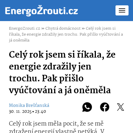
Toggl
navig
EnergoZrouti.cz
»
Chytrá domácnost
»
Celý rok jsem si
říkala, že energie zdražily jen trochu. Pak přišlo vyúčtování a
já oněměla
Celý rok jsem si říkala, že
energie zdražily jen
trochu. Pak přišlo
vyúčtování a já oněměla
Monika Brešťanská
30. 11. 2025 ▪ 23:40
Celý rok jsem měla pocit, že se mě
zdražení energií vlastně netýká. V