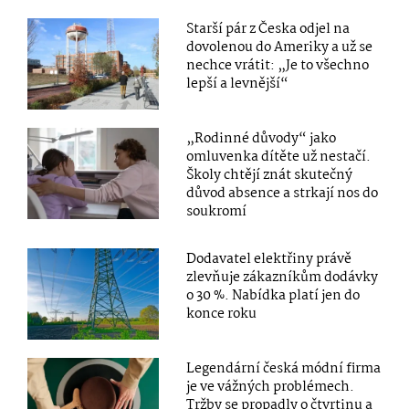
Starší pár z Česka odjel na
dovolenou do Ameriky a už se
nechce vrátit: „Je to všechno
lepší a levnější“
„Rodinné důvody“ jako
omluvenka dítěte už nestačí.
Školy chtějí znát skutečný
důvod absence a strkají nos do
soukromí
Dodavatel elektřiny právě
zlevňuje zákazníkům dodávky
o 30 %. Nabídka platí jen do
konce roku
Legendární česká módní firma
je ve vážných problémech.
Tržby se propadly o čtvrtinu a