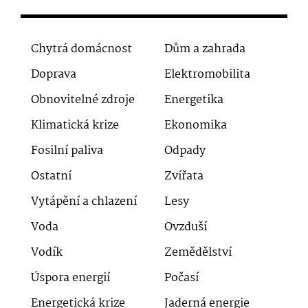
Chytrá domácnost
Dům a zahrada
Doprava
Elektromobilita
Obnovitelné zdroje
Energetika
Klimatická krize
Ekonomika
Fosilní paliva
Odpady
Ostatní
Zvířata
Vytápění a chlazení
Lesy
Voda
Ovzduší
Vodík
Zemědělství
Úspora energií
Počasí
Energetická krize
Jaderná energie