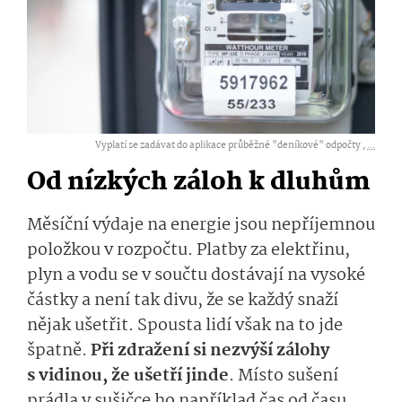
Vyplatí se zadávat do aplikace průběžné "deníkové" odpočty ,
...
Od nízkých záloh k dluhům
Měsíční výdaje na energie jsou nepříjemnou
položkou v rozpočtu. Platby za elektřinu,
plyn a vodu se v součtu dostávají na vysoké
částky a není tak divu, že se každý snaží
nějak ušetřit. Spousta lidí však na to jde
špatně.
Při zdražení si nezvýší zálohy
s vidinou, že ušetří jinde
. Místo sušení
prádla v sušičce ho například čas od času