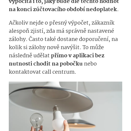
vypočítá i to, jaký bude dle těchto hodnot
na konci zúčtovacího období nedoplatek
.
Ačkoliv nejde o přesný výpočet, zákazník
alespoň zjistí, zda má správně nastavené
zálohy. Často také dostane doporučení, na
kolik si zálohy nově navýšit. To může
následně udělat
přímo v aplikaci bez
nutnosti chodit na pobočku
nebo
kontaktovat call centrum.