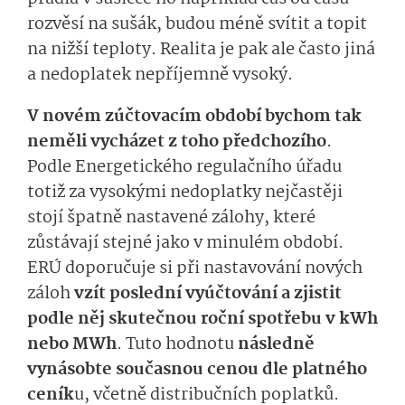
rozvěsí na sušák, budou méně svítit a topit
na nižší teploty. Realita je pak ale často jiná
a nedoplatek nepříjemně vysoký.
V novém zúčtovacím období bychom tak
neměli vycházet z toho předchozího
.
Podle Energetického regulačního úřadu
totiž za vysokými nedoplatky nejčastěji
stojí špatně nastavené zálohy, které
zůstávají stejné jako v minulém období.
ERÚ doporučuje si při nastavování nových
záloh
vzít poslední vyúčtování a zjistit
podle něj skutečnou roční spotřebu v kWh
nebo MWh
. Tuto hodnotu
následně
vynásobte současnou cenou dle platného
ceník
u, včetně distribučních poplatků.