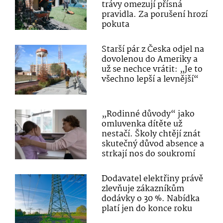
trávy omezují přísná
pravidla. Za porušení hrozí
pokuta
Starší pár z Česka odjel na
dovolenou do Ameriky a
už se nechce vrátit: „Je to
všechno lepší a levnější“
„Rodinné důvody“ jako
omluvenka dítěte už
nestačí. Školy chtějí znát
skutečný důvod absence a
strkají nos do soukromí
Dodavatel elektřiny právě
zlevňuje zákazníkům
dodávky o 30 %. Nabídka
platí jen do konce roku