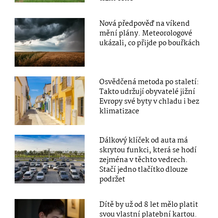
Nová předpověď na víkend
mění plány. Meteorologové
ukázali, co přijde po bouřkách
Osvědčená metoda po staletí:
Takto udržují obyvatelé jižní
Evropy své byty v chladu i bez
klimatizace
Dálkový klíček od auta má
skrytou funkci, která se hodí
zejména v těchto vedrech.
Stačí jedno tlačítko dlouze
podržet
Dítě by už od 8 let mělo platit
svou vlastní platební kartou.