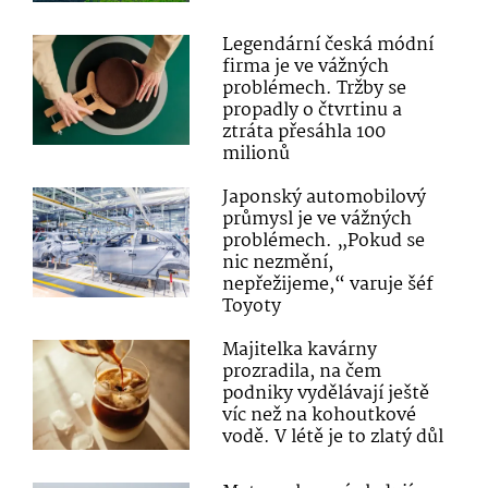
Legendární česká módní
firma je ve vážných
problémech. Tržby se
propadly o čtvrtinu a
ztráta přesáhla 100
milionů
Japonský automobilový
průmysl je ve vážných
problémech. „Pokud se
nic nezmění,
nepřežijeme,“ varuje šéf
Toyoty
Majitelka kavárny
prozradila, na čem
podniky vydělávají ještě
víc než na kohoutkové
vodě. V létě je to zlatý důl