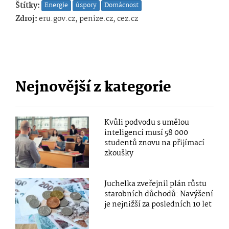
Štítky:
Energie
úspory
Domácnost
Zdroj:
eru.gov.cz, penize.cz, cez.cz
Nejnovější z kategorie
Kvůli podvodu s umělou
inteligencí musí 58 000
studentů znovu na přijímací
zkoušky
Juchelka zveřejnil plán růstu
starobních důchodů: Navýšení
je nejnižší za posledních 10 let