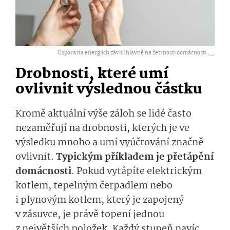
Úspora na energiích závisí hlavně na šetrnosti domácnosti ,
...
Drobnosti, které umí
ovlivnit výslednou částku
Kromě aktuální výše záloh se lidé často
nezaměřují na drobnosti, kterých je ve
výsledku mnoho a umí vyúčtování značně
ovlivnit.
Typickým příkladem je přetápění
domácnosti
. Pokud vytápíte elektrickým
kotlem, tepelným čerpadlem nebo
i plynovým kotlem, který je zapojený
v zásuvce, je právě topení jednou
z největších položek. Každý stupeň navíc