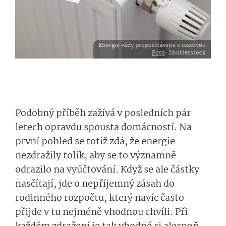
Energie vždy propočítávejte s rezervou
Foto
: Shutterstock
Podobný příběh zažívá v posledních pár
letech opravdu spousta domácností. Na
první pohled se totiž zdá, že energie
nezdražily tolik, aby se to významně
odrazilo na vyúčtování. Když se ale částky
nasčítají, jde o nepříjemný zásah do
rodinného rozpočtu, který navíc často
přijde v tu nejméně vhodnou chvíli. Při