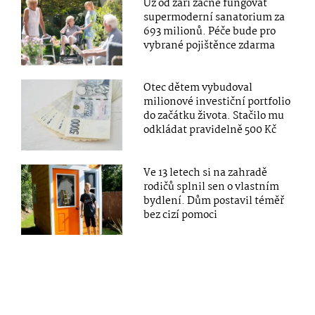
Už od září začne fungovat
supermoderní sanatorium za
693 milionů. Péče bude pro
vybrané pojištěnce zdarma
Otec dětem vybudoval
milionové investiční portfolio
do začátku života. Stačilo mu
odkládat pravidelně 500 Kč
Ve 13 letech si na zahradě
rodičů splnil sen o vlastním
bydlení. Dům postavil téměř
bez cizí pomoci