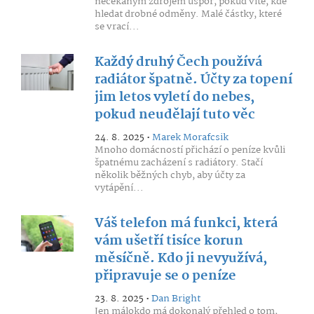
nečekaným zdrojem úspor, pokud víte, kde
hledat drobné odměny. Malé částky, které
se vrací...
Každý druhý Čech používá
radiátor špatně. Účty za topení
jim letos vyletí do nebes,
pokud neudělají tuto věc
24. 8. 2025 •
Marek Morafcsik
Mnoho domácností přichází o peníze kvůli
špatnému zacházení s radiátory. Stačí
několik běžných chyb, aby účty za
vytápění...
Váš telefon má funkci, která
vám ušetří tisíce korun
měsíčně. Kdo ji nevyužívá,
připravuje se o peníze
23. 8. 2025 •
Dan Bright
Jen málokdo má dokonalý přehled o tom,