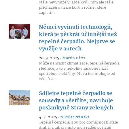
stále nevymizely. Lidé kvůli nim ale stále
přicházejí o tisíce korun ročně, které
zaplatí...
Němci vyvinuli technologii,
která je pětkrát účinnější než
tepelné čerpadlo. Nejprve se
využije v autech
20. 3. 2025 •
Martin Bárta
Může nahradit klimatizace, tepelná čerpadla
i lednice, a to s několikanásobně nižší
spotřebou elektřiny. Nová technologie od
vědců z...
Sdílejte tepelné čerpadlo se
sousedy a ušetříte, navrhuje
poslankyně Strany zelených
4. 2. 2025 •
Nikola Stránská
Tepelná čerpadla jsou pro domácnosti stále
drahá, a tak si místo nich raději pořizují