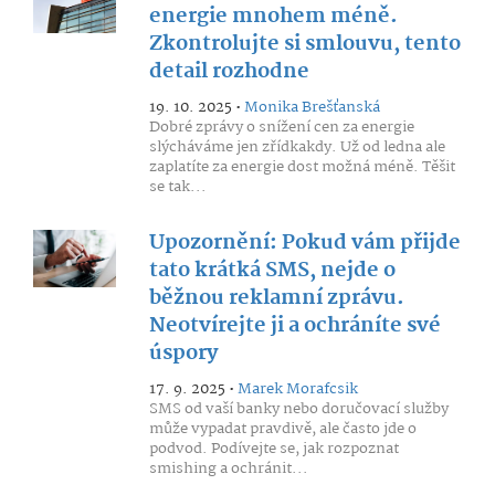
energie mnohem méně.
Zkontrolujte si smlouvu, tento
detail rozhodne
19. 10. 2025 •
Monika Brešťanská
Dobré zprávy o snížení cen za energie
slýcháváme jen zřídkakdy. Už od ledna ale
zaplatíte za energie dost možná méně. Těšit
se tak...
Upozornění: Pokud vám přijde
tato krátká SMS, nejde o
běžnou reklamní zprávu.
Neotvírejte ji a ochráníte své
úspory
17. 9. 2025 •
Marek Morafcsik
SMS od vaší banky nebo doručovací služby
může vypadat pravdivě, ale často jde o
podvod. Podívejte se, jak rozpoznat
smishing a ochránit...