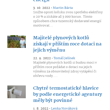
energií
3. 10. 2022 •
Martin Bárta
Snižte oproti loňsku svou spotřebu elektřiny
o 20 % a získáte až 3 000 korun. Tímto
způsobem chce tuzemský dodavatel energií
motivovat...
Majitelé plynových kotlů
získají v příštím roce dotaci na
jejich výměnu
22. 9. 2022 •
Tomáš Jelínek
Majitelé plynových kotlů si budou moci v
příštím roce požádat o dotaci na jejich
výměnu za obnovitelný zdroj vytápění či
ohřevu vody....
Chytré termostatické hlavice
by podle energetické agentury
měly být povinné
1. 8. 2022 •
Lenka Nováková