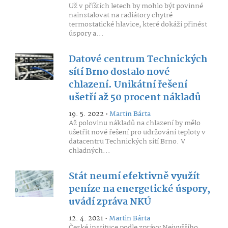
Už v příštích letech by mohlo být povinné
nainstalovat na radiátory chytré
termostatické hlavice, které dokáží přinést
úspory a...
Datové centrum Technických
sítí Brno dostalo nové
chlazení. Unikátní řešení
ušetří až 50 procent nákladů
19. 5. 2022 •
Martin Bárta
Až polovinu nákladů na chlazení by mělo
ušetřit nové řešení pro udržování teploty v
datacentru Technických sítí Brno. V
chladných...
Stát neumí efektivně využít
peníze na energetické úspory,
uvádí zpráva NKÚ
12. 4. 2021 •
Martin Bárta
České instituce podle zprávy Nejvyššího