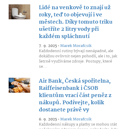
Lidé na venkově to znají už
roky, teď to objevují i ve
městech. Díky tomuto triku
ušetříte 2 litry vody při
každém spláchnutí
7. 9. 2025 •
Marek Morafcsik
Každodenní rutiny bývají nenápadné, ale
dokážou ovlivnit nejen pohodlí, ale i to, jak
šetrně využíváme zdroje. Postupy, které
se...
Air Bank, Česká spořitelna,
Raiffeisenbank i ČSOB
klientům vrací část peněz z
nákupů. Podívejte, kolik
dostanete právě vy
6. 9. 2025 •
Marek Morafcsik
Každodenní nákupy a platby se mohou stát