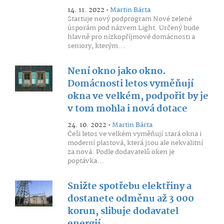
14. 11. 2022 •
Martin Bárta
Startuje nový podprogram Nové zelené
úsporám pod názvem Light. Určený bude
hlavně pro nízkopříjmové domácnosti a
seniory, kterým...
Není okno jako okno.
Domácnosti letos vyměňují
okna ve velkém, podpořit by je
v tom mohla i nová dotace
24. 10. 2022 •
Martin Bárta
Češi letos ve velkém vyměňují stará okna i
moderní plastová, která jsou ale nekvalitní
za nová. Podle dodavatelů oken je
poptávka...
Snižte spotřebu elektřiny a
dostanete odměnu až 3 000
korun, slibuje dodavatel