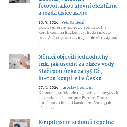
fotovoltaikou zlevní elektřinu
a rozdá tisíce navíc
20. 5. 2026 •
Petr Šindelář
Účty za energie mohou v souvislosti s
konfliktem na Blízkém východě i nadále
růst. Češi se proto začínají stále více zajímat
o...
Němci objevili jednoduchý
trik, jak ušetřit za ohřev vody.
Stačí pomůcka za 139 Kč,
kterou koupíte i v Česku
27. 3. 2026 •
Jaroslav Pšeničný
Němečtí spotřebitelé mají jedny z nejvyšších
cen elektrické energie v Evropě. Proto
domácnosti hledají každou možnost, jak
ušetřit za...
Koupili jsme si domů tepelné