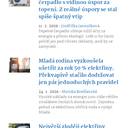
čerpadlo s vidinou úspor za
topení. Z reálné úspory se stal
spíše špatný vtip
11. 2. 2026 •
Jindřiška Janoušková
Tepelné čerpadlo slibuje nižší účty za
energie a přínos ekologii. Lidé si ho často
pořídí jen pod vlivem reklamy, aniž by se
zamysleli...
Mladá rodina vyzkoušela
ušetřit za rok 50 % elektřiny.
Překvapivě stačilo dodržovat
jen pár jednoduchých pravidel
24. 1. 2026 •
Monika Brešťanská
Vysoké náklady na energie jsou stále větším
strašákem českých domácností. Zejména
pokud se elektřinou ohřívá voda a vytápí.
Mladá...
Největší zloději elektřiny