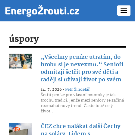
Toggl
navig
úspory
„Všechny peníze utratím, do
hrobu si je nevezmu.“ Senioři
odmítají šetřit pro své děti a
raději si užívají život po svém
14. 7. 2026 •
Petr Šindelář
Šetřit peníze pro vlastní potomky je tak
trochu tradicí. Jenže mezi seniory se začíná
rozmáhat nový trend. Často totiž celý
život...
ČEZ chce nalákat další Čechy
na soláry. Lidem s