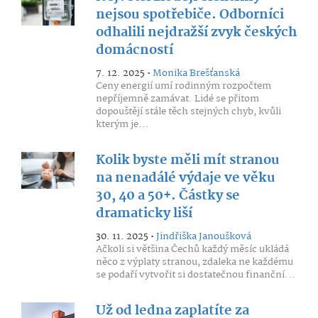
nejsou spotřebiče. Odborníci
odhalili nejdražší zvyk českých
domácností
7. 12. 2025 •
Monika Brešťanská
Ceny energií umí rodinným rozpočtem
nepříjemně zamávat. Lidé se přitom
dopouštějí stále těch stejných chyb, kvůli
kterým je...
Kolik byste měli mít stranou
na nenadálé výdaje ve věku
30, 40 a 50+. Částky se
dramaticky liší
30. 11. 2025 •
Jindřiška Janoušková
Ačkoli si většina Čechů každý měsíc ukládá
něco z výplaty stranou, zdaleka ne každému
se podaří vytvořit si dostatečnou finanční...
Už od ledna zaplatíte za