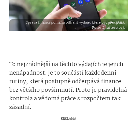
Správa financí pomáhá odhalit výdaje, které bychom jinak přehlédli.
Foto
: Shutterstock
To nejzrádnější na těchto výdajích je jejich
nenápadnost. Je to součástí každodenní
rutiny, která postupně odčerpává finance
bez většího povšimnutí. Proto je pravidelná
kontrola a vědomá práce s rozpočtem tak
zásadní.