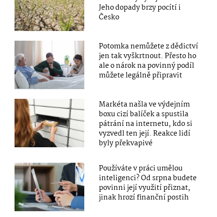
Jeho dopady brzy pocítí i
Česko
Potomka nemůžete z dědictví
jen tak vyškrtnout. Přesto ho
ale o nárok na povinný podíl
můžete legálně připravit
Markéta našla ve výdejním
boxu cizí balíček a spustila
pátrání na internetu, kdo si
vyzvedl ten její. Reakce lidí
byly překvapivé
Používáte v práci umělou
inteligenci? Od srpna budete
povinni její využití přiznat,
jinak hrozí finanční postih