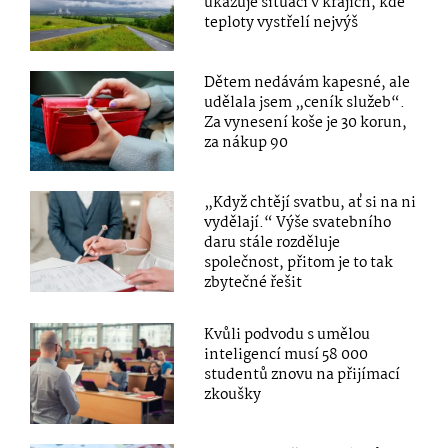
ukazuje situaci v krajích, kde
teploty vystřelí nejvýš
Dětem nedávám kapesné, ale
udělala jsem „ceník služeb“.
Za vynesení koše je 30 korun,
za nákup 90
„Když chtějí svatbu, ať si na ni
vydělají.“ Výše svatebního
daru stále rozděluje
společnost, přitom je to tak
zbytečné řešit
Kvůli podvodu s umělou
inteligencí musí 58 000
studentů znovu na přijímací
zkoušky