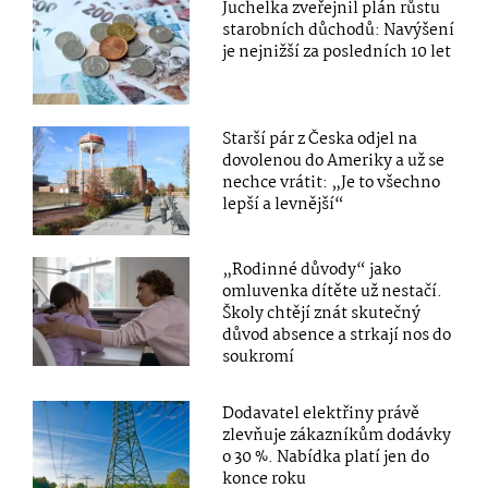
Juchelka zveřejnil plán růstu
starobních důchodů: Navýšení
je nejnižší za posledních 10 let
Starší pár z Česka odjel na
dovolenou do Ameriky a už se
nechce vrátit: „Je to všechno
lepší a levnější“
„Rodinné důvody“ jako
omluvenka dítěte už nestačí.
Školy chtějí znát skutečný
důvod absence a strkají nos do
soukromí
Dodavatel elektřiny právě
zlevňuje zákazníkům dodávky
o 30 %. Nabídka platí jen do
konce roku