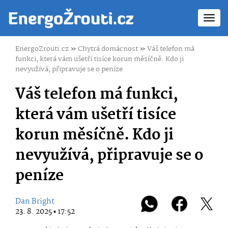
Toggl
navig
EnergoZrouti.cz
»
Chytrá domácnost
»
Váš telefon má
funkci, která vám ušetří tisíce korun měsíčně. Kdo ji
nevyužívá, připravuje se o peníze
Váš telefon má funkci,
která vám ušetří tisíce
korun měsíčně. Kdo ji
nevyužívá, připravuje se o
peníze
Dan Bright
23. 8. 2025 ▪ 17:52