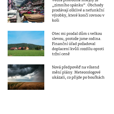
Vedra probudila šmejdy ze
„zimního spánku“. Obchody
prodávají ošklivé a nefunkční
výrobky, které končí rovnou v
koši
Otec mi prodal dům s velkou
slevou, protože jsme rodina.
Finanční úřad požadoval
doplacení kvůli rozdílu oproti
tržní ceně
Nová předpověď na víkend
mění plány. Meteorologové
ukázali, co přijde po bouřkách