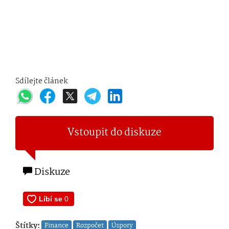
Sdílejte článek
Vstoupit do diskuze
Diskuze
Štítky:
Finance
Rozpočet
Úspory