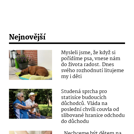
Nejnovější
Mysleli jsme, že když si
pořídíme psa, vnese nám
do života radost. Dnes
svého rozhodnutí litujeme
my i děti
Studená sprcha pro
statisíce budoucích
důchodců. Vláda na
poslední chvíli couvla od
slibované hranice odchodu
do důchodu
„Nechceme být dětem na