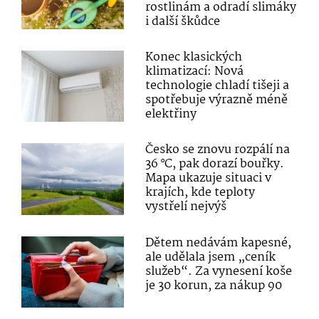
rostlinám a odradí slimáky
i další škůdce
Konec klasických
klimatizací: Nová
technologie chladí tišeji a
spotřebuje výrazně méně
elektřiny
Česko se znovu rozpálí na
36 °C, pak dorazí bouřky.
Mapa ukazuje situaci v
krajích, kde teploty
vystřelí nejvýš
Dětem nedávám kapesné,
ale udělala jsem „ceník
služeb“. Za vynesení koše
je 30 korun, za nákup 90