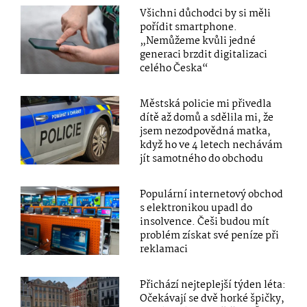
Všichni důchodci by si měli
pořídit smartphone.
„Nemůžeme kvůli jedné
generaci brzdit digitalizaci
celého Česka“
Městská policie mi přivedla
dítě až domů a sdělila mi, že
jsem nezodpovědná matka,
když ho ve 4 letech nechávám
jít samotného do obchodu
Populární internetový obchod
s elektronikou upadl do
insolvence. Češi budou mít
problém získat své peníze při
reklamaci
Přichází nejteplejší týden léta:
Očekávají se dvě horké špičky,