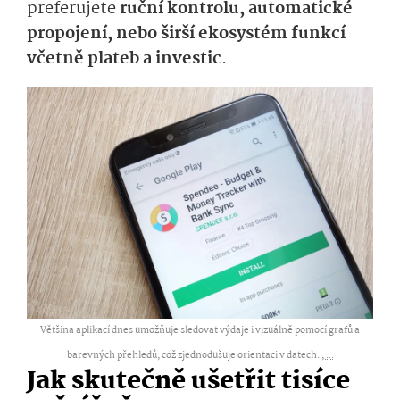
preferujete
ruční kontrolu, automatické
propojení, nebo širší ekosystém funkcí
včetně plateb a investic
.
Většina aplikací dnes umožňuje sledovat výdaje i vizuálně pomocí grafů a
barevných přehledů, což zjednodušuje orientaci v datech. ,
...
Jak skutečně ušetřit tisíce