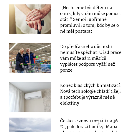
„Nechceme být dětem na
obtíž, když nám může pomoct
stát.“ Senioři upřímně
promluvili o tom, kdo by se o
ně měl postarat
Do předčasného důchodu
nemusíte spěchat. Úřad práce
vám může až 11 měsíců
vyplácet podporu vyšší než
penze
Konec klasických klimatizací:
Nová technologie chladí tišeji
a spotřebuje výrazně méně
elektřiny
Česko se znovu rozpálí na 36
°C, pak dorazí bouřky. Mapa