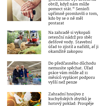
obtíž, když nám může
pomoct stát.“ Senioři
upřímně promluvili o tom,
kdo by se o ně měl
postarat
Na zahradě si vykopali
retenční nádrž pro sběr
dešťové vody. Stavební
úřad to zjistil a nařídil, ať ji
okamžitě zakopou
Do předčasného důchodu
nemusíte spěchat. Úřad
práce vám může až 11
měsíců vyplácet podporu
vyšší než penze
Zahradní hnojivo z
kuchyňských zbytků je
hotový poklad: Prospěje