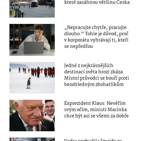
které zasáhnou většinu Česka
„Nepracujte chytře, pracujte
dlouho.“ Tohle je důvod, proč
v korporátu vyhrávají ti, kteří
se nepředřou
Jedné z nejkrásnějších
destinací světa hrozí zkáza.
Místní průvodci se bouří proti
bezohledným zbohatlíkům
Exprezident Klaus: Nevěřím
svým očím, ministr Macinka
chce být asi se všemi za dobře