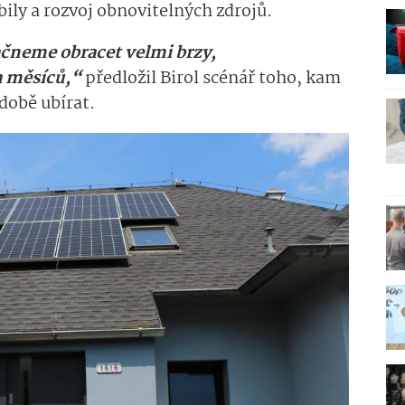
ily a rozvoj obnovitelných zdrojů.
čneme obracet velmi brzy,
 měsíců,“
předložil Birol scénář toho, kam
 době ubírat.