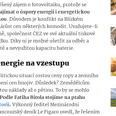
ýšený zájem o fotovoltaiku, protože se
zajímat o úspory energií i energetickou
nou
. Důvodem je konflikt na Blízkém
nárůst cen některých komodit. Uvažujete-li
ně, společnost ČEZ ve své aktuální tiskové
ku. Díky ní je možné ušetřit za odběr a
ítě a nevyužitou kapacitu baterie.
energie na vzestupu
litickou situací rostou ceny ropy a zemního
výšení cen hnojiv. Důsledek? Zemědělcům
stou náklady až o pětinu. To by se mohlo
Podle Fatiha Birola stojíme na prahu
torii
.
Výkonný ředitel Mezinárodní
rancouzský deník Le Figaro uvedl, že řešením