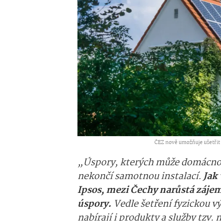
ČEZ nově umožňuje ušetřit z
„Úspory, kterých může domácnost
nekončí samotnou instalací.
Jak
Ipsos, mezi Čechy narůstá zájem
úspory.
Vedle šetření fyzickou v
nabírají i produkty a služby tzv. 