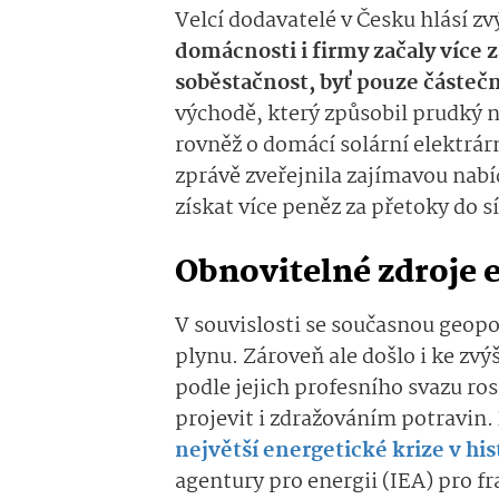
Velcí dodavatelé v Česku hlásí zv
domácnosti i firmy začaly více 
soběstačnost, byť pouze částeč
východě, který způsobil prudký 
rovněž o domácí solární elektrár
zprávě zveřejnila zajímavou nabíd
získat více peněz za přetoky do s
Obnovitelné zdroje 
V souvislosti se současnou geopo
plynu. Zároveň ale došlo i ke z
podle jejich profesního svazu ro
projevit i zdražováním potravin.
největší energetické krize v his
agentury pro energii (IEA) pro f