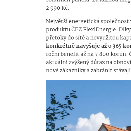
2 990 Kč.
Největší energetická společnost 
produktu ČEZ FlexiEnergie. Dík
přetoky do sítě a nevyužitou kap
konkrétně navyšuje až o 365 k
roční benefit až na 7 800 korun
aktuální zvýšený důraz na obnovi
nové zákazníky a zabránit stávaj