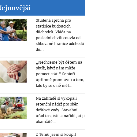
Nejnovější
Studená sprcha pro
statisíce budoucích
důchodců. Vláda na
poslední chvíli couvla od
slibované hranice odchodu
do...
„Nechceme být dětem na
obtíž, když nám může
pomoct stát.“ Senioři
upřímně promluvili o tom,
kdo by se o ně měl...
Na zahradě si vykopali
retenční nádrž pro sběr
dešťové vody. Stavební
úřad to zjistil a nařídil, ať ji
okamžitě...
Z Temu jsem si koupil