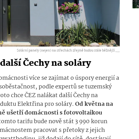
Solární panely (nejen) na střechách zřejmě budou stále běžnější ,
...
 další Čechy na soláry
domácnosti více se zajímat o úspory energií a
soběstačnost, podle expertů se tuzemský
roto chce ČEZ nalákat další Čechy na
duktu Elektřina pro soláry.
Od května na
 ušetří domácnosti s fotovoltaikou
tomto tarifu bude nově stát 3 990 korun
mácnostem pracovat s přetoky z jejich
watthodinu, již dodají do sítě, dostávají