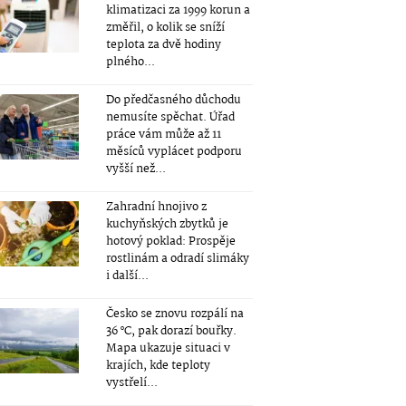
klimatizaci za 1999 korun a
změřil, o kolik se sníží
teplota za dvě hodiny
plného...
Do předčasného důchodu
nemusíte spěchat. Úřad
práce vám může až 11
měsíců vyplácet podporu
vyšší než...
Zahradní hnojivo z
kuchyňských zbytků je
hotový poklad: Prospěje
rostlinám a odradí slimáky
i další...
Česko se znovu rozpálí na
36 °C, pak dorazí bouřky.
Mapa ukazuje situaci v
krajích, kde teploty
vystřelí...