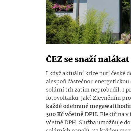
ČEZ se snaží nalákat
I když aktuální krize nutí české 
alespoň částečnou energetickou 
solární trh zatím neprobudil. I p
fotovoltaiku. Jak? Zlevněním pro
každé odebrané megawatthodině
300 Kč včetně DPH.
Elektřina v 
včetně DPH. Služba umožňuje do
solárních panelů. Za každou mega