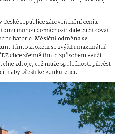
v České republice zároveň mění ceník
y tomu mohou domácnosti dále zužitkovat
acitu baterie.
Měsíční odměna se
orun.
Tímto krokem se zvýšil i maximální
. ČEZ chce zřejmě tímto způsobem využít
telné zdroje, což může společnosti přivést
ícím aby přešli ke konkurenci.