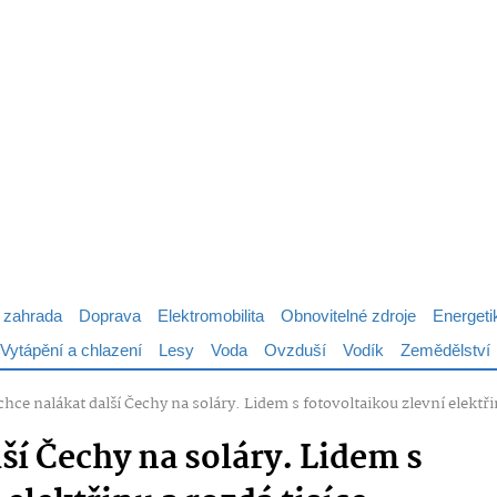
 zahrada
Doprava
Elektromobilita
Obnovitelné zdroje
Energeti
Vytápění a chlazení
Lesy
Voda
Ovzduší
Vodík
Zemědělství
hce nalákat další Čechy na soláry. Lidem s fotovoltaikou zlevní elektři
ší Čechy na soláry. Lidem s