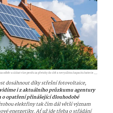
a odběr a získat více peněz za přetoky do sítě a nevyužitou kapacitu baterie ,
...
 dosáhnout díky střešní fotovoltaice,
 vidíme i z aktuálního průzkumu agentury
 o opatření přinášející dlouhodobé
ýrobou elektřiny tak čím dál větší význam
nové energetiky. Ať už jde třeba o střádání