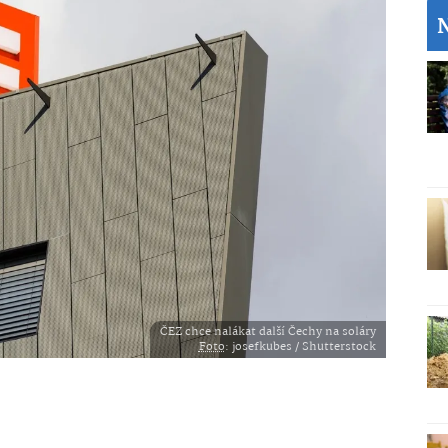
ČEZ chce nalákat další Čechy na soláry
Foto
: josefkubes / Shutterstock