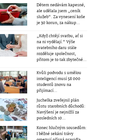
Dětem nedávám kapesné,
ale udělala jsem „ceník
služeb“. Za vynesení koše
je 30 korun, za nákup...
„Když chtějí svatbu, ať si
na ni vydělají.“ Výše
svatebního daru stále
rozděluje společnost,
přitom je to tak zbytečné...
Kvůli podvodu s umělou
inteligencí musí 58 000
studentů znovu na
přijímací...
Juchelka zveřejnil plán
růstu starobních důchodů:
Navýšení je nejnižší za
posledních 10...
Konec hlučným sousedům:
I běžné sekání trávy
omezují přísná pravidla.