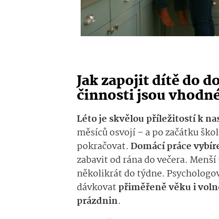
Jak zapojit dítě do d
činnosti jsou vhodn
Léto je skvělou příležitostí k na
měsíců osvojí – a po začátku šk
pokračovat.
Domácí práce vybír
zabavit od rána do večera. Menší
několikrát do týdne. Psychologo
dávkovat
přiměřeně věku i vol
prázdnin
.