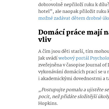
dobrovolně nepřiloží ruku k díl
hotel”, ale naopak přiložit ruku k
možné zadávat dětem drobné úk
Domácí práce mají na
vliv
A čím jsou děti starší, tím moho
Jak uvádí
webový portál Psychol
zveřejněna v časopise Journal of
vykonávání domácích prací se u m
i akademickými dovednostmi a 
„Postupujte pomalu a ujistěte se
pocit, než přidáte složitější úkol
Hopkins.