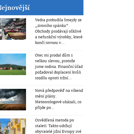
Nejnovější
Vedra probudila šmejdy ze
„zimního spánku“.
Obchody prodávají ošklivé
a nefunkční výrobky, které
končí rovnou v...
Otec mi prodal dům s
velkou slevou, protože
jsme rodina. Finanční úřad
požadoval doplacení kvůli
rozdílu oproti tržní...
Nová předpověď na víkend
mění plány.
Meteorologové ukázali, co
přijde po...
Osvědčená metoda po
staletí: Takto udržují
obyvatelé jižní Evropy své