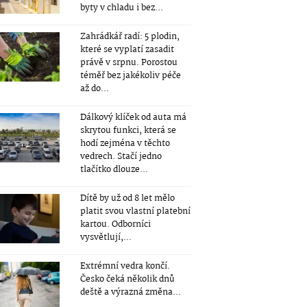
byty v chladu i bez...
Zahrádkář radí: 5 plodin,
které se vyplatí zasadit
právě v srpnu. Porostou
téměř bez jakékoliv péče
až do...
Dálkový klíček od auta má
skrytou funkci, která se
hodí zejména v těchto
vedrech. Stačí jedno
tlačítko dlouze...
Dítě by už od 8 let mělo
platit svou vlastní platební
kartou. Odborníci
vysvětlují,...
Extrémní vedra končí.
Česko čeká několik dnů
deště a výrazná změna...