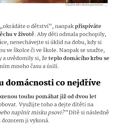
Naučte děti doma pomáhat ,
...
 „okrádáte o dětství”, naopak
přispíváte
pěchu v životě
. Aby děti odmala pochopily,
ce, nenechávejte si úklid na dobu, kdy si
u ve školce či ve škole. Naopak se snažte,
y a uvědomily si, že
teplo domácího krbu se
a ním mnoho času a úsilí.
du domácnosti co nejdříve
rozenou touhu pomáhat již od dvou let
obovat. Využijte toho a dejte dítěti na
 nebo naplnit misku psovi?”
Dítě si následně
m dozorem ji vykoná.