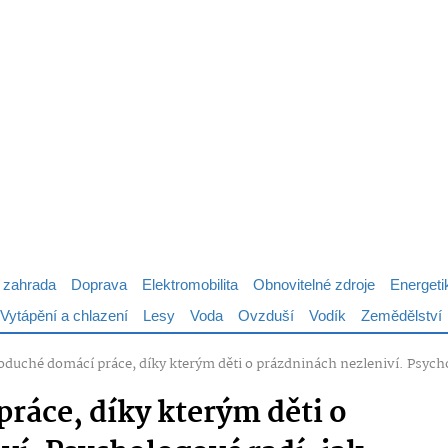
 zahrada
Doprava
Elektromobilita
Obnovitelné zdroje
Energeti
Vytápění a chlazení
Lesy
Voda
Ovzduší
Vodík
Zemědělství
oduché domácí práce, díky kterým děti o prázdninách nezleniví. Psychol
ráce, díky kterým děti o