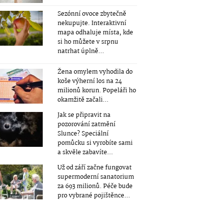
Sezónní ovoce zbytečně
nekupujte. Interaktivní
mapa odhaluje místa, kde
si ho můžete v srpnu
natrhat úplně...
Žena omylem vyhodila do
koše výherní los na 24
milionů korun. Popeláři ho
okamžitě začali...
Jak se připravit na
pozorování zatmění
Slunce? Speciální
pomůcku si vyrobíte sami
a skvěle zabavíte...
Už od září začne fungovat
supermoderní sanatorium
za 693 milionů. Péče bude
pro vybrané pojištěnce...