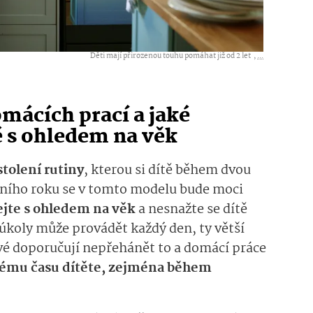
Děti mají přirozenou touhu pomáhat již od 2 let ,
...
omácích prací a jaké
é s ohledem na věk
stolení rutiny
, kterou si dítě během dvou
olního roku se v tomto modelu bude moci
ejte s ohledem na věk
a nesnažte se dítě
 úkoly může provádět každý den, ty větší
vé doporučují nepřehánět to a domácí práce
nému času dítěte, zejména během