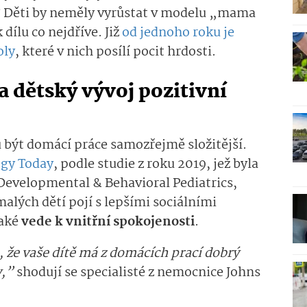
u? Děti by neměly vyrůstat v modelu „mama
 dílu co nejdříve. Již
od jednoho roku je
oly
, které v nich posílí pocit hrdosti.
 dětský vývoj pozitivní
u být domácí práce samozřejmě složitější.
ogy Today
, podle studie z roku 2019, jež byla
 Developmental & Behavioral Pediatrics,
alých dětí pojí s lepšími sociálními
také
vede k vnitřní spokojenosti
.
, že vaše dítě má z domácích prací dobrý
y,”
shodují se specialisté z nemocnice Johns