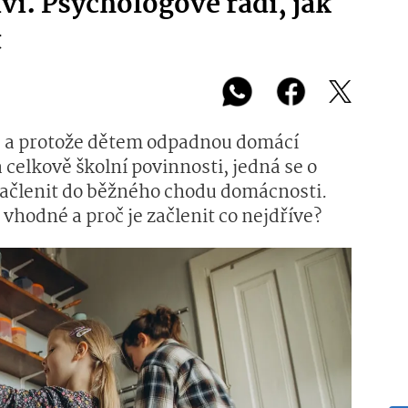
ví. Psychologové radí, jak
t
, a protože dětem odpadnou domácí
a celkově školní povinnosti, jedná se o
e začlenit do běžného chodu domácnosti.
 vhodné a proč je začlenit co nejdříve?