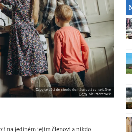
Zapojte děti do chodu domácnosti co nejdříve
Foto
: Shutterstock
ojí na jediném jejím členovi a nikdo