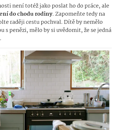
sti není totéž jako poslat ho do práce, ale
jení do chodu rodiny
. Zapomeňte tedy na
lte raději cestu pochval. Dítě by nemělo
 s penězi, mělo by si uvědomit, že se jedná
.