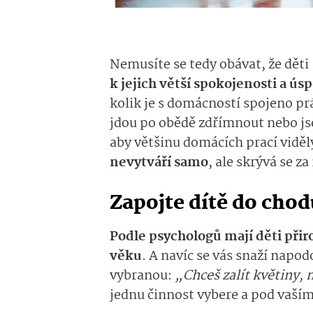
Nemusíte se tedy obávat, že děti
k jejich větší spokojenosti a ús
kolik je s domácností spojeno prá
jdou po obědě zdřímnout nebo jso
aby většinu domácích prací viděl
nevytváří samo
, ale skrývá se z
Zapojte dítě do cho
Podle psychologů mají děti při
věku
. A navíc se vás snaží napod
vybranou:
„Chceš zalít květiny,
jednu činnost vybere a pod vaší