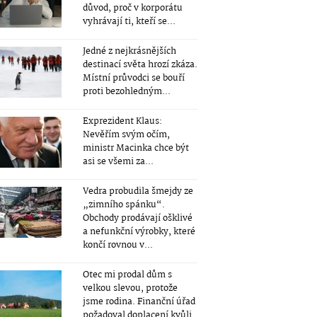
důvod, proč v korporátu
vyhrávají ti, kteří se...
Jedné z nejkrásnějších
destinací světa hrozí zkáza.
Místní průvodci se bouří
proti bezohledným...
Exprezident Klaus:
Nevěřím svým očím,
ministr Macinka chce být
asi se všemi za...
Vedra probudila šmejdy ze
„zimního spánku“.
Obchody prodávají ošklivé
a nefunkční výrobky, které
končí rovnou v...
Otec mi prodal dům s
velkou slevou, protože
jsme rodina. Finanční úřad
požadoval doplacení kvůli