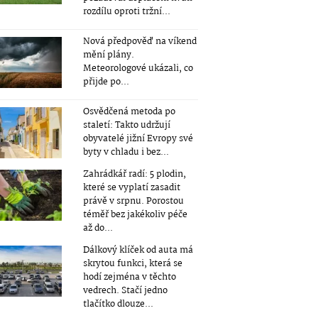
rozdílu oproti tržní...
Nová předpověď na víkend
mění plány.
Meteorologové ukázali, co
přijde po...
Osvědčená metoda po
staletí: Takto udržují
obyvatelé jižní Evropy své
byty v chladu i bez...
Zahrádkář radí: 5 plodin,
které se vyplatí zasadit
právě v srpnu. Porostou
téměř bez jakékoliv péče
až do...
Dálkový klíček od auta má
skrytou funkci, která se
hodí zejména v těchto
vedrech. Stačí jedno
tlačítko dlouze...