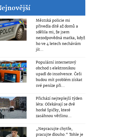
Nejnovější
Městská policie mi
přivedla dítě až domů a
sdělila mi, že jsem
nezodpovědná matka, když
ho ve 4 letech nechávám
jít...
Populární internetový
obchod s elektronikou
upadl do insolvence. Češi
budou mít problém získat
své peníze při...
Přichází nejteplejší týden
léta: Očekávají se dvě
horké špičky, které
zasáhnou většinu...
„Nepracujte chytře,
pracujte dlouho.“ Tohle je