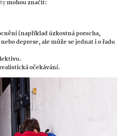
ěty
mohou značit:
.
ocnění (například úzkostná porucha,
nebo deprese, ale může se jednat i o řadu
lektivu.
realistická očekávání.