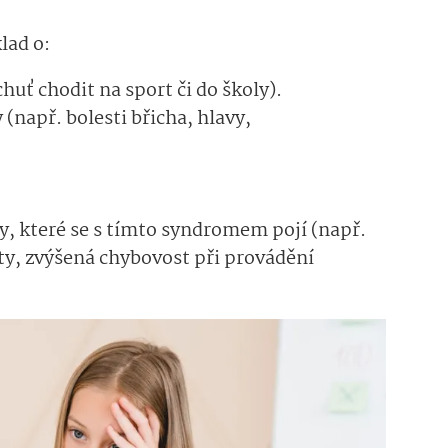
lad o:
uť chodit na sport či do školy).
apř. bolesti břicha, hlavy,
, které se s tímto syndromem pojí (např.
ity, zvýšená chybovost při provádění