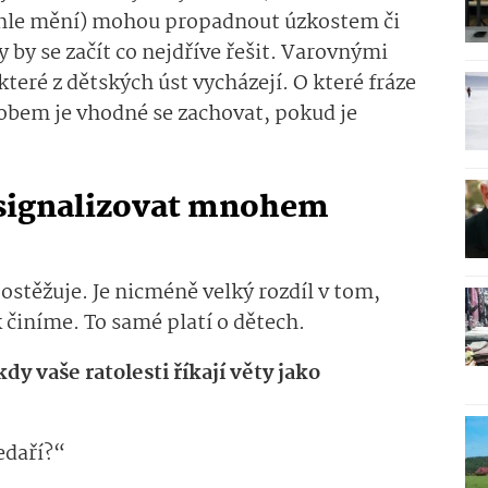
ychle mění) mohou propadnout úzkostem či
 by se začít co nejdříve řešit. Varovnými
které z dětských úst vycházejí. O které fráze
obem je vhodné se zachovat, pokud je
 signalizovat mnohem
postěžuje. Je nicméně velký rozdíl v tom,
 činíme. To samé platí o dětech.
dy vaše ratolesti říkají věty jako
edaří?“