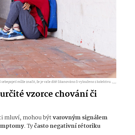
 sebepojetí může značit, že je vaše dítě šikanováno či vyloučeno z kolektivu. ,
...
určité vzorce chování či
ti mluví, mohou být
varovným signálem
 symptomy
. Ty
často negativní rétoriku