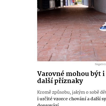
Negativní
Varovné mohou být i 
další příznaky
Kromě způsobu, jakým o sobě dě
i určité vzorce chování a další
doprovází
.