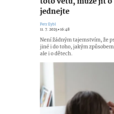
toto větu, může jít 
jednejte
Petr Eybl
11. 7. 2025 ▪ 16:48
Není žádným tajemstvím, že p
jiné i do toho, jakým způsobem 
ale i o dětech.