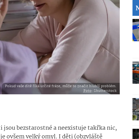
Pokud vaše dítě říká určité fráze, může to značit hlubší problém.
Foto
: Shutterstock
ti jsou bezstarostné a neexistuje takřka nic,
 je ovšem velký omyl. I děti (obzvláště