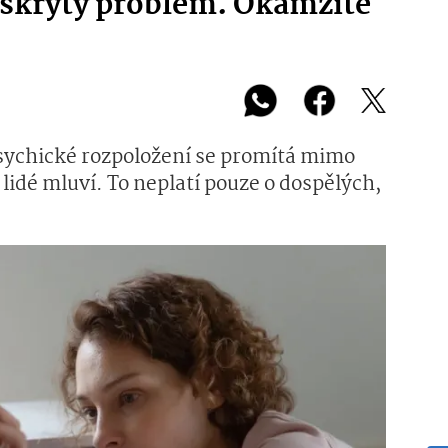
o skrytý problém. Okamžitě
sychické rozpoložení se promítá mimo
lidé mluví. To neplatí pouze o dospělých,