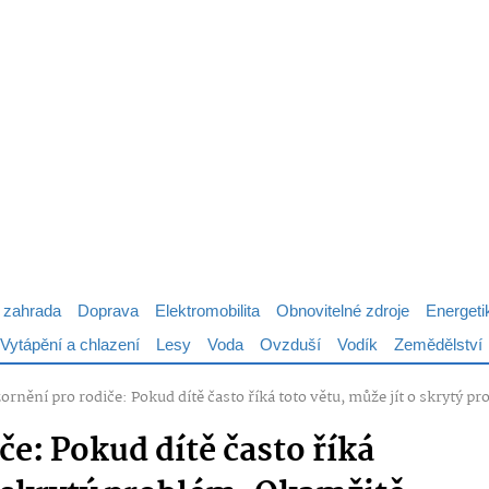
 zahrada
Doprava
Elektromobilita
Obnovitelné zdroje
Energeti
Vytápění a chlazení
Lesy
Voda
Ovzduší
Vodík
Zemědělství
rnění pro rodiče: Pokud dítě často říká toto větu, může jít o skrytý p
e: Pokud dítě často říká