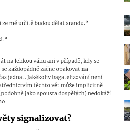
si ze mě určitě budou dělat srandu.“
l.“
át na lehkou váhu ani v případě, kdy se
d se každopádně začne opakovat
na
 čas jednat. Jakékoliv bagatelizování není
střednictvím těchto vět může implicitně
ti (podobně jako spousta dospělých) nedokáží
mo.
ěty signalizovat?