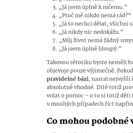
„Já jsem úplně k ničemu.“
„Proč mě nikdo nemá rád?“
„Já to nechci dělat, všichni 
„Já nikdy nic nedokážu.“
„Můj život nemá žádný smys
„Já jsem úplně hloupý.“
Takovou rétoriku byste neměli br
objevuje pouze výjimečně. Poku
pravidelné bázi
, nastal nejvyšší
absolutně vhodné. Dítě totiž pro
volat o pomoc – o tu si totiž dě
v mnohých případech říct napří
Co mohou podobné v