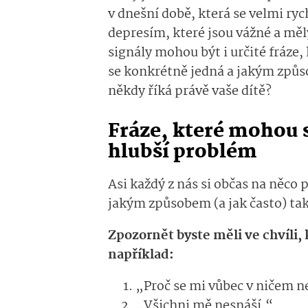
v dnešní době, která se velmi r
depresím, které jsou vážné a měly
signály mohou být i určité fráze, 
se konkrétně jedná a jakým způs
někdy říká právě vaše dítě?
Fráze, které mohou
hlubší problém
Asi každý z nás si občas na něco 
jakým způsobem (a jak často) tak
Zpozornět byste měli ve chvíli, k
například:
„Proč se mi vůbec v ničem n
„Všichni mě nesnáší.“