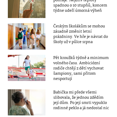
pohraje. Nejdřív teploty
spadnou o 10 stupňů, koncem
týdne udeří úmorná výheň
Českým školákům se mohou
zásadně změnit letní
prázdniny. Ve hře je návrat do
školy už v půlce srpna
Pět kroužků týdně a minimum
volného času. Ambiciózní
rodiče chtějí z dětí vychovat
šampiony, sami přitom
nesportují
Babička mi přede všemi
slibovala, že jednou zdědím
její dům. Po její smrti vypuklo
rodinné peklo a já nedostal nic