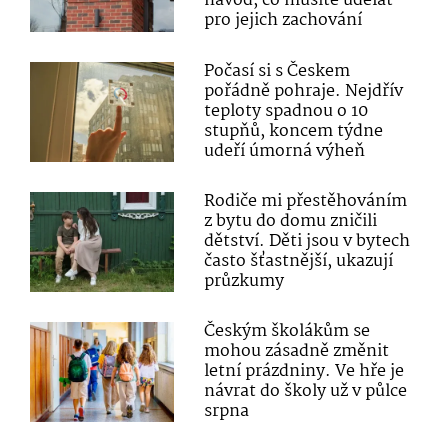
návod, co musíte udělat
pro jejich zachování
Počasí si s Českem
pořádně pohraje. Nejdřív
teploty spadnou o 10
stupňů, koncem týdne
udeří úmorná výheň
Rodiče mi přestěhováním
z bytu do domu zničili
dětství. Děti jsou v bytech
často šťastnější, ukazují
průzkumy
Českým školákům se
mohou zásadně změnit
letní prázdniny. Ve hře je
návrat do školy už v půlce
srpna