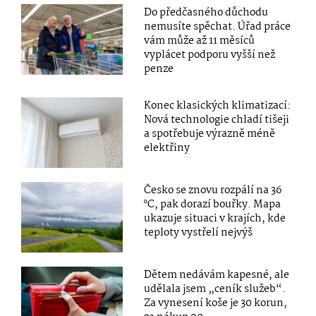
Do předčasného důchodu
nemusíte spěchat. Úřad práce
vám může až 11 měsíců
vyplácet podporu vyšší než
penze
Konec klasických klimatizací:
Nová technologie chladí tišeji
a spotřebuje výrazně méně
elektřiny
Česko se znovu rozpálí na 36
°C, pak dorazí bouřky. Mapa
ukazuje situaci v krajích, kde
teploty vystřelí nejvýš
Dětem nedávám kapesné, ale
udělala jsem „ceník služeb“.
Za vynesení koše je 30 korun,