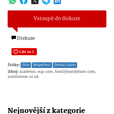
Vstoupit do diskuze
Diskuze
Štítky:
Dům
Bezpečnost
Domácí alarm
Zdroj:
academic.oup.com, familyhandyman.com,
scotthelme.co.uk
Nejnovější z kategorie