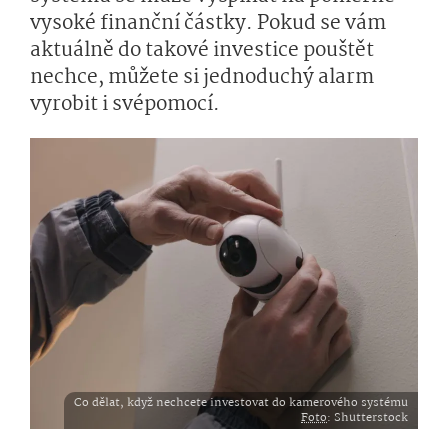
vysoké finanční částky. Pokud se vám
aktuálně do takové investice pouštět
nechce, můžete si jednoduchý alarm
vyrobit i svépomocí.
Co dělat, když nechcete investovat do kamerového systému
Foto
: Shutterstock