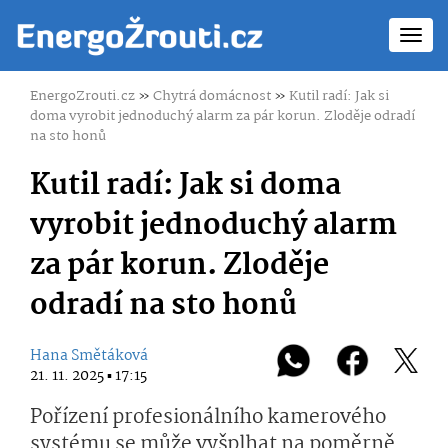
Toggl
navig
EnergoZrouti.cz
»
Chytrá domácnost
»
Kutil radí: Jak si
doma vyrobit jednoduchý alarm za pár korun. Zloděje odradí
na sto honů
Kutil radí: Jak si doma
vyrobit jednoduchý alarm
za pár korun. Zloděje
odradí na sto honů
Hana Smětáková
21. 11. 2025 ▪ 17:15
Pořízení profesionálního kamerového
systému se může vyšplhat na poměrně