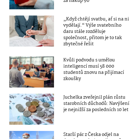
za nákup 90
„Když chtějí svatbu, ať si na ni
vydělají.“ Výše svatebního
daru stále rozděluje
společnost, přitom je to tak
zbytečné řešit
Kvůli podvodu s umělou
inteligencí musí 58 000
studentů znovu na přijímací
zkoušky
Juchelka zveřejnil plán růstu
starobních důchodů: Navýšení
je nejnižší za posledních 10 let
Starší pár z Česka odjel na