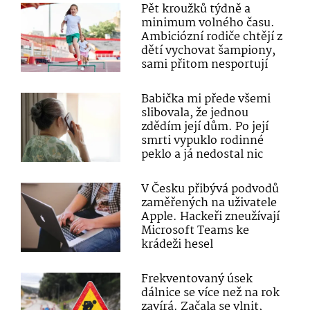
Pět kroužků týdně a
minimum volného času.
Ambiciózní rodiče chtějí z
dětí vychovat šampiony,
sami přitom nesportují
Babička mi přede všemi
slibovala, že jednou
zdědím její dům. Po její
smrti vypuklo rodinné
peklo a já nedostal nic
V Česku přibývá podvodů
zaměřených na uživatele
Apple. Hackeři zneužívají
Microsoft Teams ke
krádeži hesel
Frekventovaný úsek
dálnice se více než na rok
zavírá. Začala se vlnit,