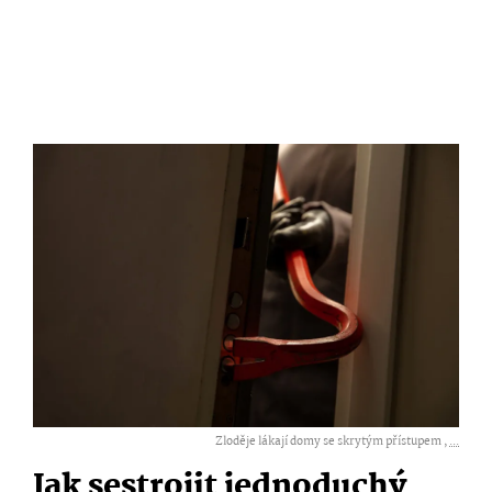
Zloděje lákají domy se skrytým přístupem ,
...
Jak sestrojit jednoduchý