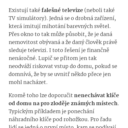
Existují také
falešné televize
(neboli také
TV simulátory). Jedná se o drobná zařízení,
která imitují mihotání barevných světel.
Přes okno to tak může působit, že je daná
nemovitost obývaná a že daný člověk právě
sleduje televizi. I toto řešení je finančně
nenáročné. Lupič se přitom jen tak
neodváží riskovat vstup do domu, pokud se
domnívá, že by se uvnitř někdo přece jen
mohl nacházet.
Kromě toho lze doporučit
nenechávat klíče
od domu na pro zloděje známých místech
.
Typickým příkladem je ponechání
náhradního klíče pod rohožkou. Pro řadu
lidí se jedná o první místo, kam se podívají.