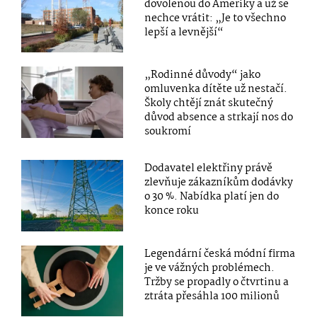
dovolenou do Ameriky a už se
nechce vrátit: „Je to všechno
lepší a levnější“
„Rodinné důvody“ jako
omluvenka dítěte už nestačí.
Školy chtějí znát skutečný
důvod absence a strkají nos do
soukromí
Dodavatel elektřiny právě
zlevňuje zákazníkům dodávky
o 30 %. Nabídka platí jen do
konce roku
Legendární česká módní firma
je ve vážných problémech.
Tržby se propadly o čtvrtinu a
ztráta přesáhla 100 milionů