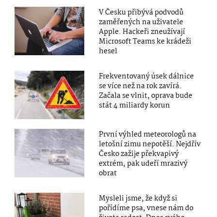
V Česku přibývá podvodů
zaměřených na uživatele
Apple. Hackeři zneužívají
Microsoft Teams ke krádeži
hesel
Frekventovaný úsek dálnice
se více než na rok zavírá.
Začala se vlnit, oprava bude
stát 4 miliardy korun
První výhled meteorologů na
letošní zimu nepotěší. Nejdřív
Česko zažije překvapivý
extrém, pak udeří mrazivý
obrat
Mysleli jsme, že když si
pořídíme psa, vnese nám do