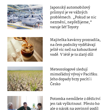
Japonský automobilový
průmysl je ve vážných
problémech. „Pokud se nic
nezmění, nepřežijeme,“
varuje šéf Toyoty
Majitelka kavárny prozradila,
na čem podniky vydělávají
ještě víc než na kohoutkové
vodě. V létě je to zlatý důl
Meteorologové sledují
mimořádný vývoj v Pacifiku.
Jeho dopady brzy pocítí i
Česko
Potomka nemůžete z dědictví
jen tak vyškrtnout. Přesto ho
ale o nárok na povinný podíl