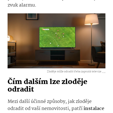
zvuk alarmu.
Zloděje může odradit třeba zapnutá televize ,
...
Čím dalším lze zloděje
odradit
Mezi další účinné způsoby, jak zloděje
odradit od vaší nemovitosti, patří
instalace