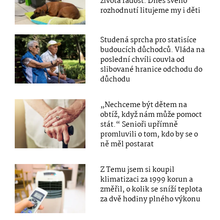
života radost. Dnes svého
rozhodnutí litujeme my i děti
Studená sprcha pro statisíce
budoucích důchodců. Vláda na
poslední chvíli couvla od
slibované hranice odchodu do
důchodu
„Nechceme být dětem na
obtíž, když nám může pomoct
stát.“ Senioři upřímně
promluvili o tom, kdo by se o
ně měl postarat
Z Temu jsem si koupil
klimatizaci za 1999 korun a
změřil, o kolik se sníží teplota
za dvě hodiny plného výkonu