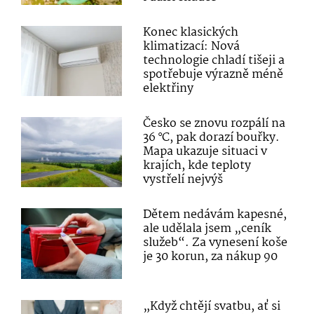
Konec klasických
klimatizací: Nová
technologie chladí tišeji a
spotřebuje výrazně méně
elektřiny
Česko se znovu rozpálí na
36 °C, pak dorazí bouřky.
Mapa ukazuje situaci v
krajích, kde teploty
vystřelí nejvýš
Dětem nedávám kapesné,
ale udělala jsem „ceník
služeb“. Za vynesení koše
je 30 korun, za nákup 90
„Když chtějí svatbu, ať si