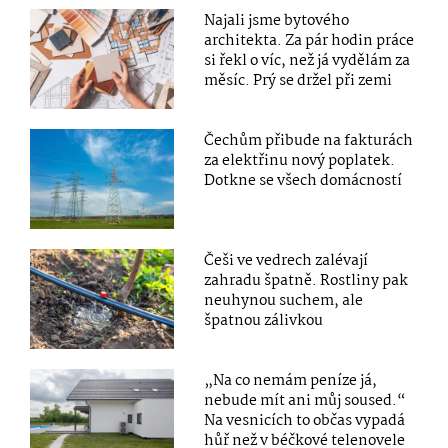
Najali jsme bytového
architekta. Za pár hodin práce
si řekl o víc, než já vydělám za
měsíc. Prý se držel při zemi
Čechům přibude na fakturách
za elektřinu nový poplatek.
Dotkne se všech domácností
Češi ve vedrech zalévají
zahradu špatně. Rostliny pak
neuhynou suchem, ale
špatnou zálivkou
„Na co nemám peníze já,
nebude mít ani můj soused.“
Na vesnicích to občas vypadá
hůř než v béčkové telenovele