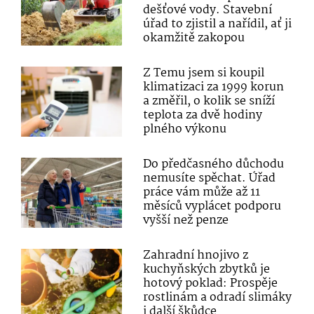
dešťové vody. Stavební
úřad to zjistil a nařídil, ať ji
okamžitě zakopou
Z Temu jsem si koupil
klimatizaci za 1999 korun
a změřil, o kolik se sníží
teplota za dvě hodiny
plného výkonu
Do předčasného důchodu
nemusíte spěchat. Úřad
práce vám může až 11
měsíců vyplácet podporu
vyšší než penze
Zahradní hnojivo z
kuchyňských zbytků je
hotový poklad: Prospěje
rostlinám a odradí slimáky
i další škůdce