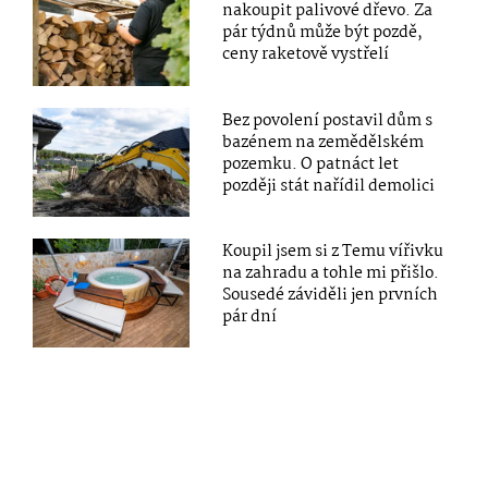
nakoupit palivové dřevo. Za
pár týdnů může být pozdě,
ceny raketově vystřelí
Bez povolení postavil dům s
bazénem na zemědělském
pozemku. O patnáct let
později stát nařídil demolici
Koupil jsem si z Temu vířivku
na zahradu a tohle mi přišlo.
Sousedé záviděli jen prvních
pár dní