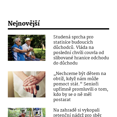
Nejnovější
Studená sprcha pro
statisíce budoucích
důchodců. Vláda na
poslední chvíli couvla od
slibované hranice odchodu
do důchodu
„Nechceme být dětem na
obtíž, když nám může
pomoct stát.“ Senioři
upřímně promluvili o tom,
kdo by se o ně měl
postarat
Na zahradě si vykopali
retenční nádrž pro sběr