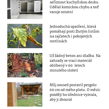
seříznout kuchyňskou desku.
Udělal komickou chybu a teď
varuje ostatní
Jednoduchá opatření, která
pomáhají proti žlutým listům
na rajčatech i pokojových
rostlinách
Už žádný beton ani dlažba. Na
zahrady se vrací materiál
oblíbený v 60. letech
minulého století
Můj soused postavil pergolu
60 cm od mého plotu. O měsíc
později ho úřednice vyzvala,
aby ji zboural