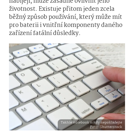
nabíjejí, může zásadně ovlivnit jeho
životnost. Existuje přitom jeden zcela
běžný způsob používání, který může mít
pro baterii i vnitřní komponenty daného
zařízení fatální důsledky.
Takhle notebook nikdy nepokládejte
Foto
: Shutterstock