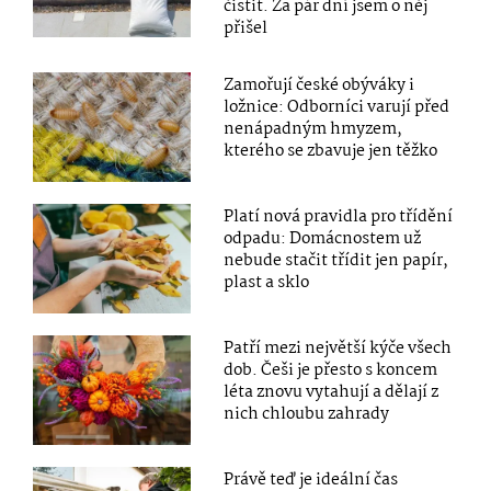
čistit. Za pár dní jsem o něj
přišel
Zamořují české obýváky i
ložnice: Odborníci varují před
nenápadným hmyzem,
kterého se zbavuje jen těžko
Platí nová pravidla pro třídění
odpadu: Domácnostem už
nebude stačit třídit jen papír,
plast a sklo
Patří mezi největší kýče všech
dob. Češi je přesto s koncem
léta znovu vytahují a dělají z
nich chloubu zahrady
Právě teď je ideální čas