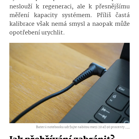
neslouží k regeneraci, ale k přesnějšímu
měření kapacity systémem. Příliš častá
kalibrace však nemá smysl a naopak může
opotřebení urychlit.
Baterii notebooku udržujte nabitou mezi 20 až 90 procenty ,
...