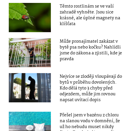
Těmto rostlinám se ve vaší
zahradě vyhněte. Jsou sice
krásné, ale úplné magnety na
klíšťata
Může pronajímatel zakázat v
bytě psa nebo kočku? Nahlídli
jsme do zákona a zjistili, kde je
pravda
Nejvíce se zloději vloupávají do
bytů v průběhu dovolených.
Kdo dělá tyto 3 chyby před
odjezdem, může jim rovnou
napsat uvítací dopis
Přešel jsem v bazénu z chloru
na slanou vodu v domnění, že
už ho nebudu muset nikdy