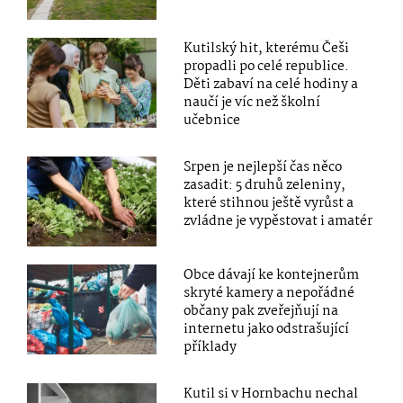
Kutilský hit, kterému Češi
propadli po celé republice.
Děti zabaví na celé hodiny a
naučí je víc než školní
učebnice
Srpen je nejlepší čas něco
zasadit: 5 druhů zeleniny,
které stihnou ještě vyrůst a
zvládne je vypěstovat i amatér
Obce dávají ke kontejnerům
skryté kamery a nepořádné
občany pak zveřejňují na
internetu jako odstrašující
příklady
Kutil si v Hornbachu nechal