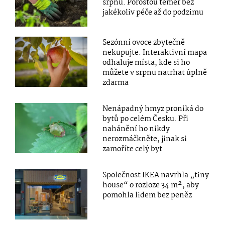
srpnu. Porostou téměř bez
jakékoliv péče až do podzimu
Sezónní ovoce zbytečně
nekupujte. Interaktivní mapa
odhaluje místa, kde si ho
můžete v srpnu natrhat úplně
zdarma
Nenápadný hmyz proniká do
bytů po celém Česku. Při
nahánění ho nikdy
nerozmáčkněte, jinak si
zamoříte celý byt
Společnost IKEA navrhla „tiny
house“ o rozloze 34 m², aby
pomohla lidem bez peněz