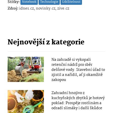
Štítky:
Notebook
Technologie
Udržitelnost
Zdroj:
idnes.cz, novinky.cz, zive.cz
Nejnovější z kategorie
Na zahradě si vykopali
retenční nádrž pro sběr
dešťové vody. Stavební úřad to
zjistil a nařídil, ať ji okamžitě
zakopou
Zahradní hnojivo z
kuchyňských zbytků je hotový
poklad: Prospěje rostlinám a
odradí slimáky i další škůdce