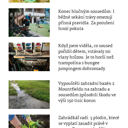
Konec hlučným sousedům: I
běžné sekání trávy omezují
přísná pravidla. Za porušení
hrozí pokuta
Když jsem viděla, co soused
pořídil dětem, vstávaly mi
vlasy hrůzou. Je to horší než
trampolína s bungee
jumpingem dohromady
Vypouštěli zahradní bazén z
Mountfieldu na zahradu a
sousedům způsobili škodu ve
výši 150 tisíc korun
Zahrádkář radí: 5 plodin, které
se vyplatí zasadit právě v