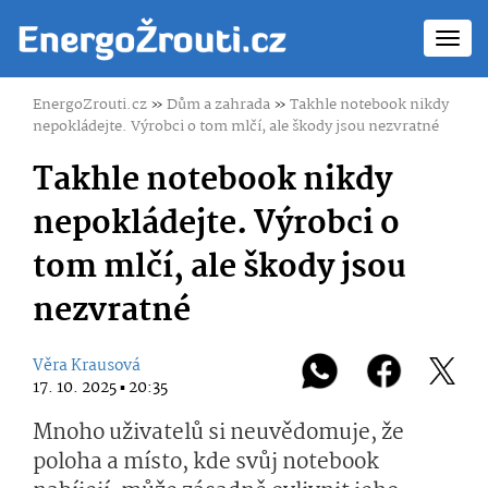
Toggl
navig
EnergoZrouti.cz
»
Dům a zahrada
»
Takhle notebook nikdy
nepokládejte. Výrobci o tom mlčí, ale škody jsou nezvratné
Takhle notebook nikdy
nepokládejte. Výrobci o
tom mlčí, ale škody jsou
nezvratné
Věra Krausová
17. 10. 2025 ▪ 20:35
Mnoho uživatelů si neuvědomuje, že
poloha a místo, kde svůj notebook