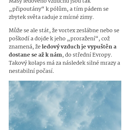
Masy ledového vzduchu jsou tak
„připoutány“ k pólům, a tím pádem se
zbytek světa raduje z mírné zimy.
Může se ale stát, že vortex zeslábne nebo se
poškodí a dojde k jeho „proražení“, což
znamená, že
ledový vzduch je vypuštěn a
dostane se až k nám
, do střední Evropy.
Takový kolaps má za následek silné mrazy a
nestabilní počasí.