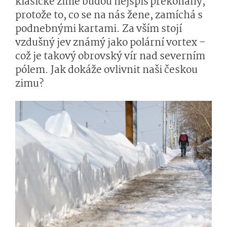
klasické zimě budou nejspíš překonány,
protože to, co se na nás žene, zamíchá s
podnebnými kartami. Za vším stojí
vzdušný jev známý jako polární vortex –
což je takový obrovský vír nad severním
pólem. Jak dokáže ovlivnit naši českou
zimu?