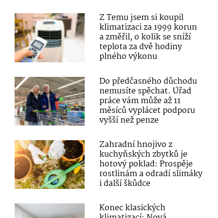
Z Temu jsem si koupil
klimatizaci za 1999 korun
a změřil, o kolik se sníží
teplota za dvě hodiny
plného výkonu
Do předčasného důchodu
nemusíte spěchat. Úřad
práce vám může až 11
měsíců vyplácet podporu
vyšší než penze
Zahradní hnojivo z
kuchyňských zbytků je
hotový poklad: Prospěje
rostlinám a odradí slimáky
i další škůdce
Konec klasických
klimatizací: Nová