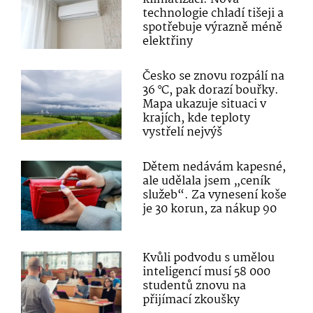
technologie chladí tišeji a
spotřebuje výrazně méně
elektřiny
Česko se znovu rozpálí na
36 °C, pak dorazí bouřky.
Mapa ukazuje situaci v
krajích, kde teploty
vystřelí nejvýš
Dětem nedávám kapesné,
ale udělala jsem „ceník
služeb“. Za vynesení koše
je 30 korun, za nákup 90
Kvůli podvodu s umělou
inteligencí musí 58 000
studentů znovu na
přijímací zkoušky