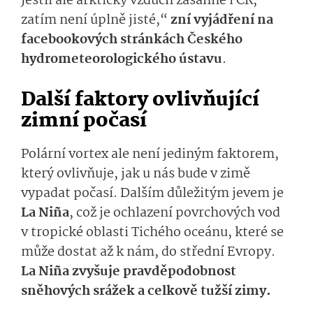
Jestli ale arktický vzduch zasáhne i ČR,
zatím není úplně jisté,“
zní vyjádření na
facebookových stránkách Českého
hydrometeorolo­gického ústavu
.
Další faktory ovlivňující
zimní počasí
Polární vortex ale není jediným faktorem,
který ovlivňuje, jak u nás bude v zimě
vypadat počasí. Dalším důležitým jevem je
La Niña
, což je ochlazení povrchových vod
v tropické oblasti Tichého oceánu, které se
může dostat až k nám, do střední Evropy.
La Niña zvyšuje pravděpodobnost
sněhových srážek a celkově tužší zimy.