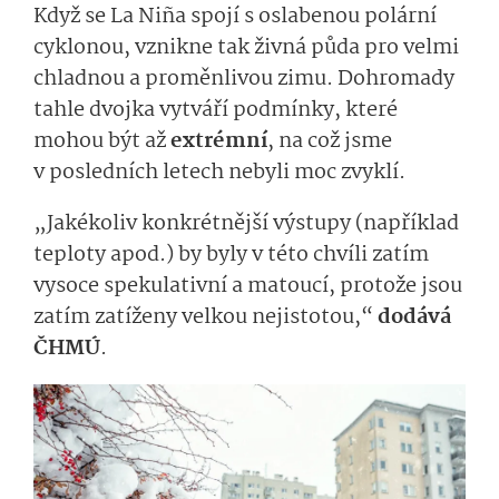
Když se La Niña spojí s oslabenou polární
cyklonou, vznikne tak živná půda pro velmi
chladnou a proměnlivou zimu. Dohromady
tahle dvojka vytváří podmínky, které
mohou být až
extrémní
, na což jsme
v posledních letech nebyli moc zvyklí.
„Jakékoliv konkrétnější výstupy (například
teploty apod.) by byly v této chvíli zatím
vysoce spekulativní a matoucí, protože jsou
zatím zatíženy velkou nejistotou,“
dodává
ČHMÚ
.