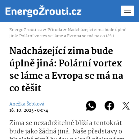
Toggl
navig
EnergoZrouti.cz
»
Příroda
»
Nadcházející zima bude úplně
jiná: Polární vortex se láme a Evropa se má na co těšit
Nadcházející zima bude
úplně jiná: Polární vortex
se láme a Evropa se má na
co těšit
Anežka Šebková
18. 10. 2025 ▪ 03:34
Zima se nezadržitelně blíží a tentokrát
bude jako žádná jiná. Naše představy o