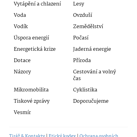
Vytápění a chlazení
Lesy
Voda
Ovzduší
Vodík
Zemědělství
Úspora energií
Počasí
Energetická krize
Jaderná energie
Dotace
Příroda
Názory
Cestování a volný
čas
Mikromobilita
Cyklistika
Tiskové zprávy
Doporučujeme
Vesmír
Tiráž & Kontakty
|
Etický kodex
|
Ochrana osobních