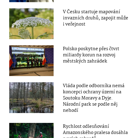
V Česku startuje mapování
invazních druhů, zapojit může
i veřejnost
Polsko poskytne přes čtvrt
miliardy korun na rozvoj
městských zahrádek
Vláda podle odborníka nemá
koncepci ochrany území na
Soutoku Moravy a Dyje.
Národní park se podle něj
nehodí
Rychlost odlesňování
Amazonského pralesa dosáhla