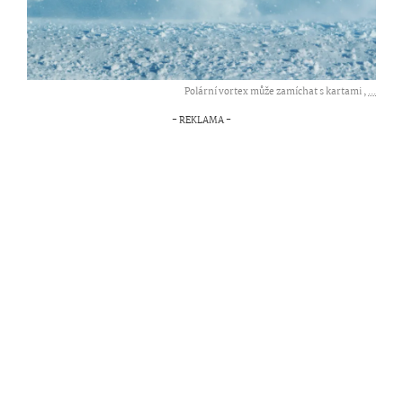
Polární vortex může zamíchat s kartami ,
...