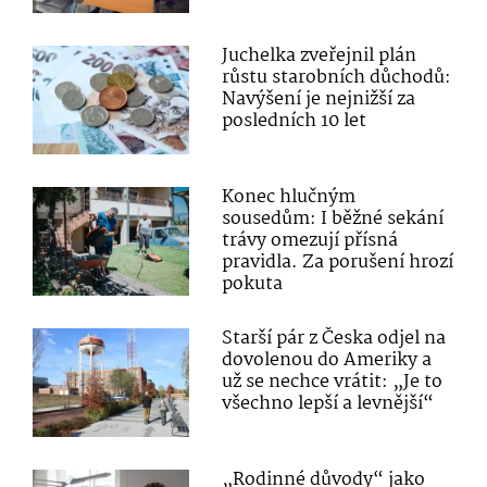
Juchelka zveřejnil plán
růstu starobních důchodů:
Navýšení je nejnižší za
posledních 10 let
Konec hlučným
sousedům: I běžné sekání
trávy omezují přísná
pravidla. Za porušení hrozí
pokuta
Starší pár z Česka odjel na
dovolenou do Ameriky a
už se nechce vrátit: „Je to
všechno lepší a levnější“
„Rodinné důvody“ jako