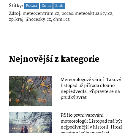
Štítky:
Počasí
Zima
Sníh
Zdroj:
meteocentrum.cz, pocasimeteoaktuality.cz,
zp.kraj-jihocesky.cz, chmi.cz
Nejnovější z kategorie
Meteorologové varují: Takový
listopad už příroda dlouho
nepředvedla. Připravte se na
prudký zvrat
Přišlo první varování
meteorologů: Listopad má být
nejpodivnější v historii. Hrozí