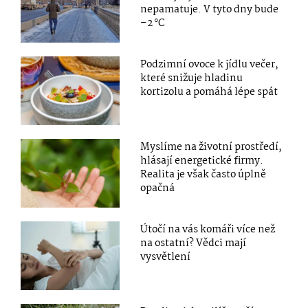
nepamatuje. V tyto dny bude
–2 °C
Podzimní ovoce k jídlu večer,
které snižuje hladinu
kortizolu a pomáhá lépe spát
Myslíme na životní prostředí,
hlásají energetické firmy.
Realita je však často úplně
opačná
Útočí na vás komáři více než
na ostatní? Vědci mají
vysvětlení