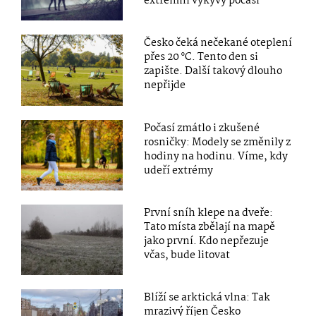
extrémní výkyvy počasí
Česko čeká nečekané oteplení
přes 20 °C. Tento den si
zapište. Další takový dlouho
nepřijde
Počasí zmátlo i zkušené
rosničky: Modely se změnily z
hodiny na hodinu. Víme, kdy
udeří extrémy
První sníh klepe na dveře:
Tato místa zbělají na mapě
jako první. Kdo nepřezuje
včas, bude litovat
Blíží se arktická vlna: Tak
mrazivý říjen Česko