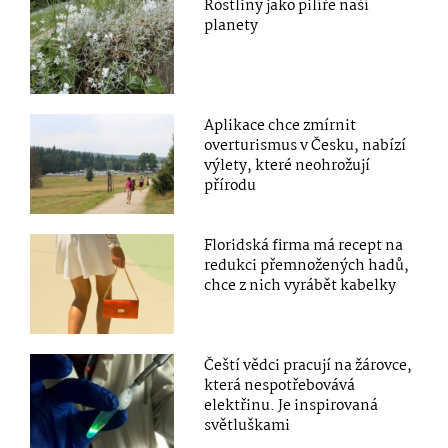
Rostliny jako pilíře naší
planety
Aplikace chce zmírnit
overturismus v Česku, nabízí
výlety, které neohrožují
přírodu
Floridská firma má recept na
redukci přemnožených hadů,
chce z nich vyrábět kabelky
Čeští vědci pracují na žárovce,
která nespotřebovává
elektřinu. Je inspirovaná
světluškami