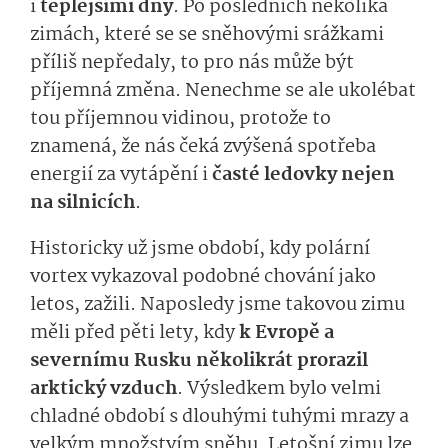
i
teplejšími dny
. Po posledních několika
zimách, které se se sněhovými srážkami
příliš nepředaly, to pro nás může být
příjemná změna. Nenechme se ale ukolébat
tou příjemnou vidinou, protože to
znamená, že nás čeká zvýšená spotřeba
energií za vytápění i
časté ledovky nejen
na silnicích
.
Historicky už jsme období, kdy polární
vortex vykazoval podobné chování jako
letos, zažili. Naposledy jsme takovou zimu
měli před pěti lety, kdy
k Evropě a
severnímu Rusku několikrát prorazil
arktický vzduch
. Výsledkem bylo velmi
chladné období s dlouhými tuhými mrazy a
velkým množstvím sněhu. Letošní zimu lze