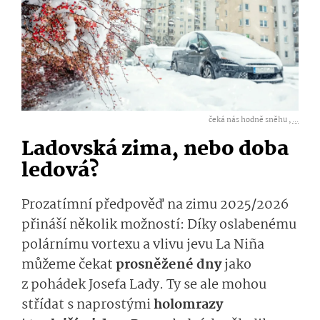
čeká nás hodně sněhu ,
...
Ladovská zima, nebo doba
ledová?
Prozatímní předpověď na zimu 2025/2026
přináší několik možností: Díky oslabenému
polárnímu vortexu a vlivu jevu La Niña
můžeme čekat
prosněžené dny
jako
z pohádek Josefa Lady. Ty se ale mohou
střídat s naprostými
holomrazy