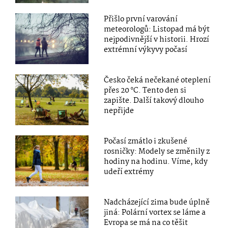
Přišlo první varování
meteorologů: Listopad má být
nejpodivnější v historii. Hrozí
extrémní výkyvy počasí
Česko čeká nečekané oteplení
přes 20 °C. Tento den si
zapište. Další takový dlouho
nepřijde
Počasí zmátlo i zkušené
rosničky: Modely se změnily z
hodiny na hodinu. Víme, kdy
udeří extrémy
Nadcházející zima bude úplně
jiná: Polární vortex se láme a
Evropa se má na co těšit