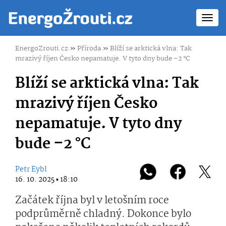
Toggl
navig
EnergoZrouti.cz
»
Příroda
»
Blíží se arktická vlna: Tak
mrazivý říjen Česko nepamatuje. V tyto dny bude –2 °C
Blíží se arktická vlna: Tak
mrazivý říjen Česko
nepamatuje. V tyto dny
bude –2 °C
Petr Eybl
16. 10. 2025 ▪ 18:10
Začátek října byl v letošním roce
podprůměrně chladný. Dokonce bylo