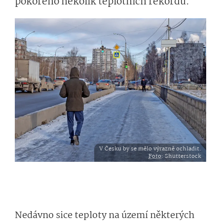
pokořeno několik teplotních rekordů.
V Česku by se mělo výrazně ochladit.
Foto
: Shutterstock
Nedávno sice teploty na území některých