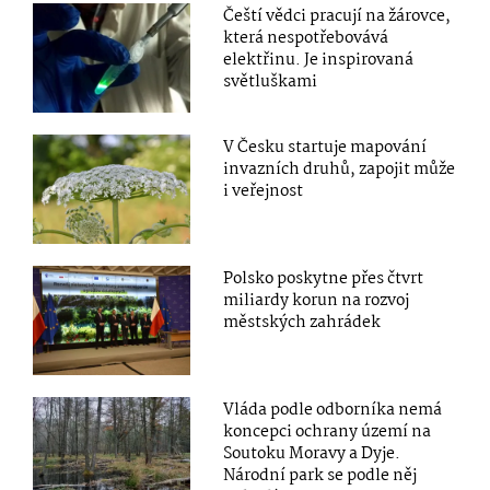
Čeští vědci pracují na žárovce,
která nespotřebovává
elektřinu. Je inspirovaná
světluškami
V Česku startuje mapování
invazních druhů, zapojit může
i veřejnost
Polsko poskytne přes čtvrt
miliardy korun na rozvoj
městských zahrádek
Vláda podle odborníka nemá
koncepci ochrany území na
Soutoku Moravy a Dyje.
Národní park se podle něj