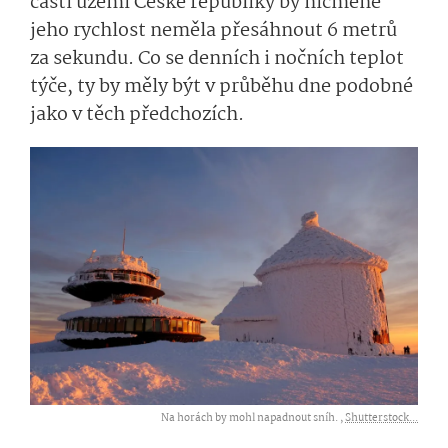
části území České republiky by nicméně
jeho rychlost neměla přesáhnout 6 metrů
za sekundu. Co se denních i nočních teplot
týče, ty by měly být v průběhu dne podobné
jako v těch předchozích.
Na horách by mohl napadnout sníh. ,
Shutterstock...