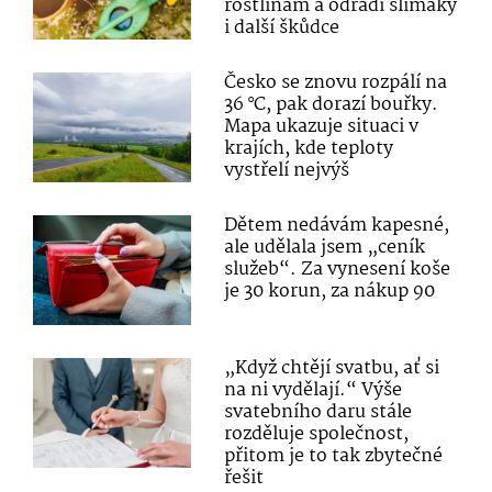
rostlinám a odradí slimáky
i další škůdce
Česko se znovu rozpálí na
36 °C, pak dorazí bouřky.
Mapa ukazuje situaci v
krajích, kde teploty
vystřelí nejvýš
Dětem nedávám kapesné,
ale udělala jsem „ceník
služeb“. Za vynesení koše
je 30 korun, za nákup 90
„Když chtějí svatbu, ať si
na ni vydělají.“ Výše
svatebního daru stále
rozděluje společnost,
přitom je to tak zbytečné
řešit