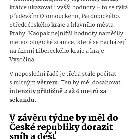
krátce ukazovat i vyšší hodnoty – to se týká
především Olomouckého, Pardubického,
Středočeského kraje a hlavního města
Prahy. Naopak nejnižší hodnoty naměřily
meteorologické stanice, které se nacházejí
na území Libereckého kraje a kraje
Vysočina.
V neposlední řadě je třeba stále počítat
s mírným
větrem
. Ten by měl dosahovat
intenzity přibližně 2 až 6 metrů za
sekundu
.
V závěru týdne by měl do
České republiky dorazit
sníh a déšť