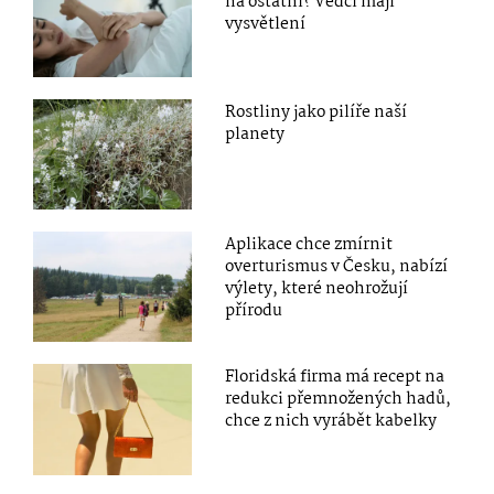
na ostatní? Vědci mají
vysvětlení
Rostliny jako pilíře naší
planety
Aplikace chce zmírnit
overturismus v Česku, nabízí
výlety, které neohrožují
přírodu
Floridská firma má recept na
redukci přemnožených hadů,
chce z nich vyrábět kabelky