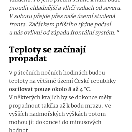
vzduchu. Po jeho přední straně k nám bude
proudit chladnější a vlhčí vzduch od severu.
V sobotu přejde přes naše území studená
fronta. Začátkem příštího týdne počasí
u nás ovlivní od západu frontální systém.“
Teploty se začínají
propadat
V pátečních nočních hodinách budou
teploty na většině území České republiky
oscilovat pouze okolo 8 až 4 °C
.
V některých krajích by se dokonce měly
propadnout takřka až k bodu mrazu. Ve
vyšších nadmořských výškách potom
mohou jít dokonce i do minusových
hodnot.