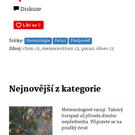
Diskuze
Štítky:
Meteorologie
Počasí
Předpověď
Zdroj:
chmi.cz, meteocentrum.cz, pocasi.idnes.cz
Nejnovější z kategorie
Meteorologové varují: Takový
listopad už příroda dlouho
nepředvedla. Připravte se na
prudký zvrat