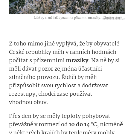
Lidé by si měli dát pozor na přízemní mrazíky. ,
Shutterstock...
Z toho mimo jiné vyplývá, že by obyvatelé
České republiky měli v ranních hodinách
počítat s přízemními
mra­zíky
. Na ně by si
měli dávat pozor zejména účastníci
silničního provozu. Řidiči by měli
přizpůsobit svou rychlost a dodržovat
rozestupy, chodci zase používat
vhodnou obuv.
Přes den by se měly teploty pohybovat
převážně v rozmezí od
10 do 14 °C
, nicméně
v některých krajích by teploměry mohly