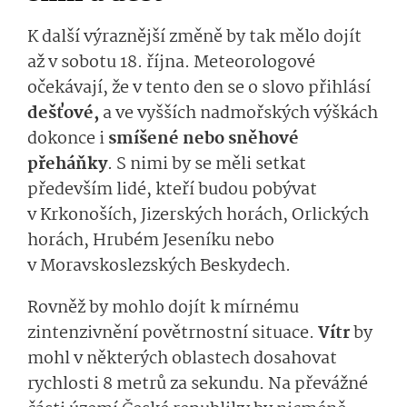
K další výraznější změně by tak mělo dojít
až v sobotu 18. října. Meteorologové
očekávají, že v tento den se o slovo přihlásí
dešťové,
a ve vyšších nadmořských výškách
dokonce i
smíšené nebo sněhové
přeháňky
. S nimi by se měli setkat
především lidé, kteří budou pobývat
v Krkonoších, Jizerských horách, Orlických
horách, Hrubém Jeseníku nebo
v Moravskoslezských Beskydech.
Rovněž by mohlo dojít k mírnému
zintenzivnění povětrnostní situace.
Vítr
by
mohl v některých oblastech dosahovat
rychlosti 8 metrů za sekundu. Na převážné