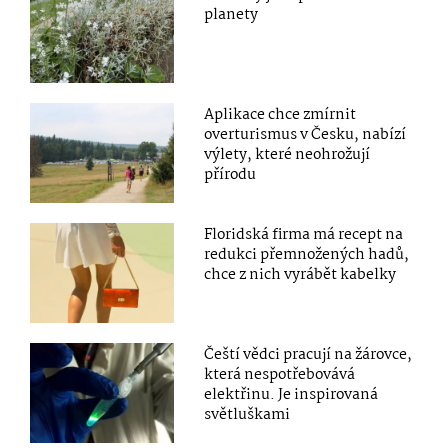
planety
Aplikace chce zmírnit
overturismus v Česku, nabízí
výlety, které neohrožují
přírodu
Floridská firma má recept na
redukci přemnožených hadů,
chce z nich vyrábět kabelky
Čeští vědci pracují na žárovce,
která nespotřebovává
elektřinu. Je inspirovaná
světluškami