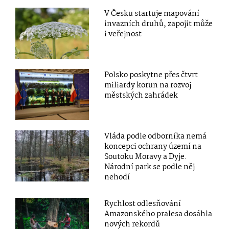
V Česku startuje mapování
invazních druhů, zapojit může
i veřejnost
Polsko poskytne přes čtvrt
miliardy korun na rozvoj
městských zahrádek
Vláda podle odborníka nemá
koncepci ochrany území na
Soutoku Moravy a Dyje.
Národní park se podle něj
nehodí
Rychlost odlesňování
Amazonského pralesa dosáhla
nových rekordů