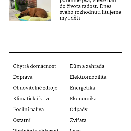
pořídíme psa, vnese nám
do života radost. Dnes
svého rozhodnutí litujeme
my i děti
Chytrá domácnost
Dům a zahrada
Doprava
Elektromobilita
Obnovitelné zdroje
Energetika
Klimatická krize
Ekonomika
Fosilní paliva
Odpady
Ostatní
Zvířata