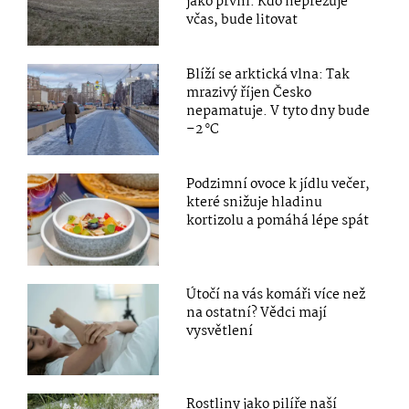
jako první. Kdo nepřezuje
včas, bude litovat
Blíží se arktická vlna: Tak
mrazivý říjen Česko
nepamatuje. V tyto dny bude
–2 °C
Podzimní ovoce k jídlu večer,
které snižuje hladinu
kortizolu a pomáhá lépe spát
Útočí na vás komáři více než
na ostatní? Vědci mají
vysvětlení
Rostliny jako pilíře naší