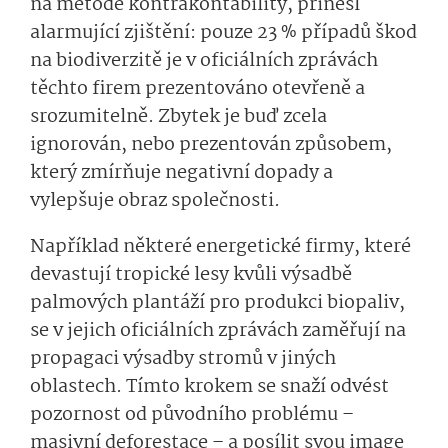
na metodě kontrakontability, přinesl
alarmující zjištění: pouze 23 % případů škod
na biodiverzitě je v oficiálních zprávách
těchto firem prezentováno otevřeně a
srozumitelně. Zbytek je buď zcela
ignorován, nebo prezentován způsobem,
který zmírňuje negativní dopady a
vylepšuje obraz společnosti.
Například některé energetické firmy, které
devastují tropické lesy kvůli výsadbě
palmových plantáží pro produkci biopaliv,
se v jejich oficiálních zprávách zaměřují na
propagaci výsadby stromů v jiných
oblastech. Tímto krokem se snaží odvést
pozornost od původního problému –
masivní deforestace – a posílit svou image