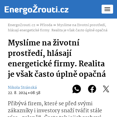
Toggl
navig
EnergoZrouti.cz
»
Příroda
»
Myslíme na životní prostředí,
hlásají energetické firmy. Realita je však často úplně opačná
Myslíme na životní
prostředí, hlásají
energetické firmy. Realita
je však často úplně opačná
Nikola Stránská
22. 8. 2024 ▪ 08:58
Přibývá firem, které se před svými
zákazníky i investory snaží tvářit stále