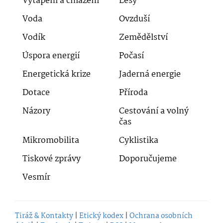
Vytápění a chlazení
Lesy
Voda
Ovzduší
Vodík
Zemědělství
Úspora energií
Počasí
Energetická krize
Jaderná energie
Dotace
Příroda
Názory
Cestování a volný
čas
Mikromobilita
Cyklistika
Tiskové zprávy
Doporučujeme
Vesmír
Tiráž & Kontakty
|
Etický kodex
|
Ochrana osobních