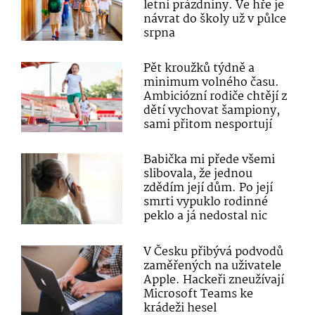
letní prázdniny. Ve hře je
návrat do školy už v půlce
srpna
Pět kroužků týdně a
minimum volného času.
Ambiciózní rodiče chtějí z
dětí vychovat šampiony,
sami přitom nesportují
Babička mi přede všemi
slibovala, že jednou
zdědím její dům. Po její
smrti vypuklo rodinné
peklo a já nedostal nic
V Česku přibývá podvodů
zaměřených na uživatele
Apple. Hackeři zneužívají
Microsoft Teams ke
krádeži hesel