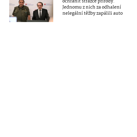
ochránit strážce přírody.
Jednomu z nich za odhalení
nelegální těžby zapálili auto