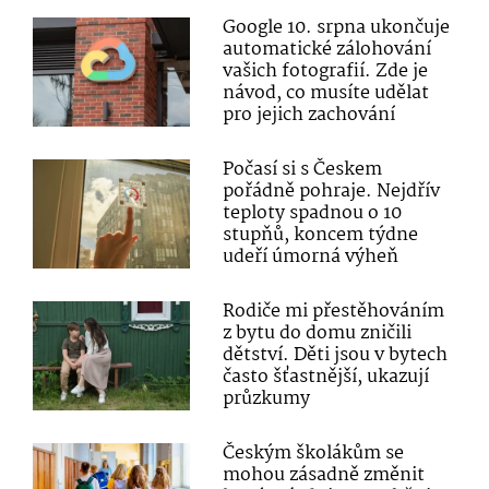
Google 10. srpna ukončuje
automatické zálohování
vašich fotografií. Zde je
návod, co musíte udělat
pro jejich zachování
Počasí si s Českem
pořádně pohraje. Nejdřív
teploty spadnou o 10
stupňů, koncem týdne
udeří úmorná výheň
Rodiče mi přestěhováním
z bytu do domu zničili
dětství. Děti jsou v bytech
často šťastnější, ukazují
průzkumy
Českým školákům se
mohou zásadně změnit