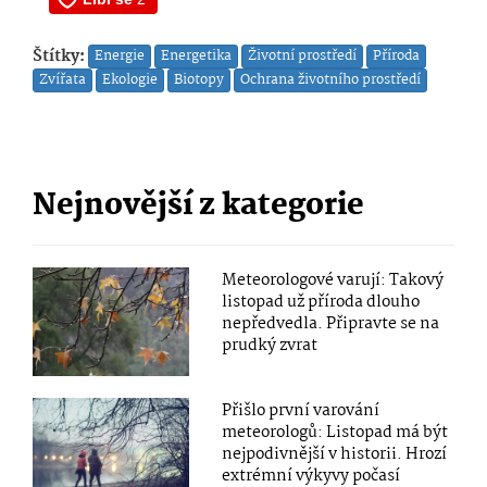
Štítky:
Energie
Energetika
Životní prostředí
Příroda
Zvířata
Ekologie
Biotopy
Ochrana životního prostředí
Nejnovější z kategorie
Meteorologové varují: Takový
listopad už příroda dlouho
nepředvedla. Připravte se na
prudký zvrat
Přišlo první varování
meteorologů: Listopad má být
nejpodivnější v historii. Hrozí
extrémní výkyvy počasí