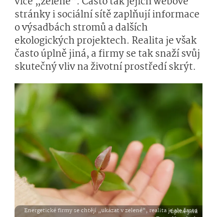
více „zeleně“. Často tak jejich webové
stránky i sociální sítě zaplňují informace
o výsadbách stromů a dalších
ekologických projektech. Realita je však
často úplně jiná, a firmy se tak snaží svůj
skutečný vliv na životní prostředí skrýt.
Energetické firmy se chtějí „ukázat v zelené“, realita je ale často úplně jiná