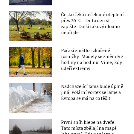
Česko čeká nečekané oteplení
přes 20 °C. Tento den si
zapište. Další takový dlouho
nepřijde
Počasí zmátlo i zkušené
rosničky: Modely se změnily z
hodiny na hodinu. Víme, kdy
udeří extrémy
Nadcházející zima bude úplně
jiná: Polární vortex se láme a
Evropa se má na co těšit
První sníh klepe na dveře:
Tato místa zbělají na mapě