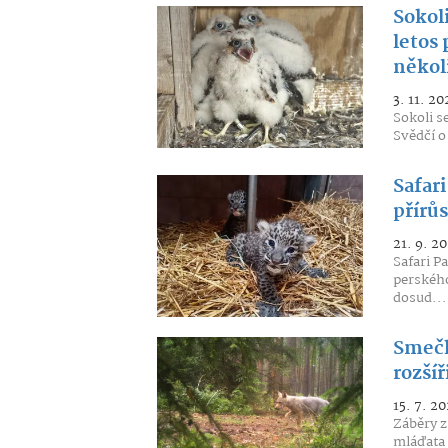
Sokoli
letos 
někol
3. 11. 20
Sokoli s
Svědčí o
Safar
přírůs
21. 9. 2
Safari P
perského
dosud...
Smečk
rozšíř
15. 7. 20
Záběry z 
mláďata 