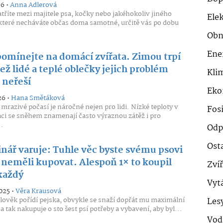
26 •
Anna Adlerová
tříte mezi majitele psa, kočky nebo jakéhokoliv jiného
Ele
 které necháváte občas doma samotné, určitě vás po dobu
Obn
Ene
omínejte na domácí zvířata. Zimou trpí
ež lidé a teplé oblečky jejich problém
Klim
 neřeší
Eko
26 •
Hana Smětáková
 mrazivé počasí je náročné nejen pro lidi. Nízké teploty v
Fosi
i se sněhem znamenají často výraznou zátěž i pro
.
Odp
Ost
inář varuje: Tuhle věc byste svému psovi
 neměli kupovat. Alespoň 1× to koupil
Zví
každý
Vyt
025 •
Věra Krausová
člověk pořídí pejska, obvykle se snaží dopřát mu maximální
Les
a tak nakupuje o sto šest psí potřeby a vybavení, aby byl...
Vod