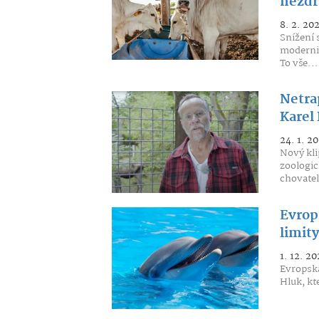
nezdr
8. 2. 20
Snížení 
moderniz
To vše...
Netra
Karel
24. 1. 2
Nový kli
zoologic
chovatel
Evrop
limity
1. 12. 20
Evropská
Hluk, kt