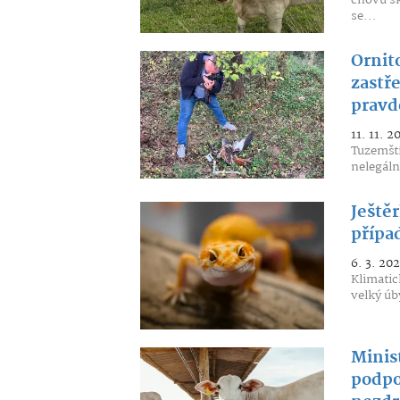
se...
Ornito
zastře
pravd
11. 11. 2
Tuzemští
nelegáln
Ještě
přípa
6. 3. 20
Klimatic
velký úb
Minis
podpo