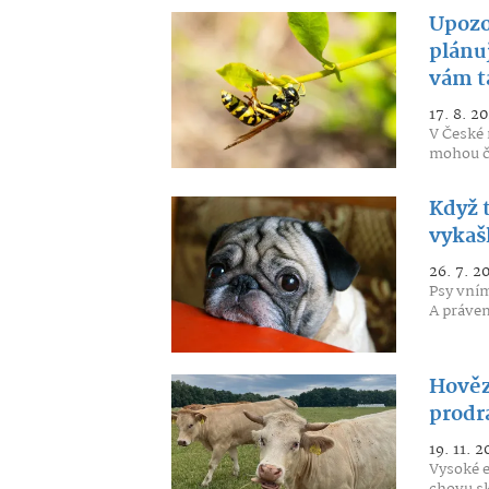
Upozor
plánuj
vám t
17. 8. 20
V České 
mohou čl
Když t
vykaš
26. 7. 2
Psy vním
A právem.
Hověz
prodra
19. 11. 2
Vysoké e
chovu sko