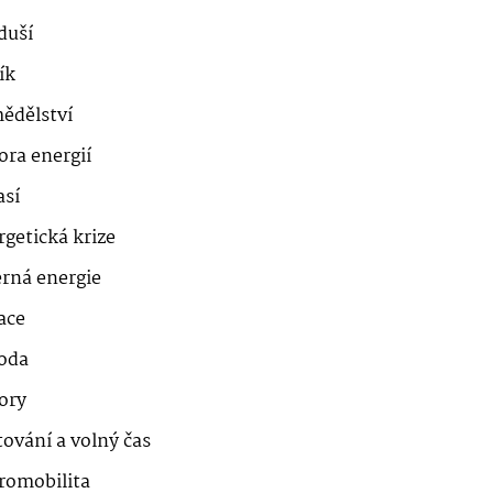
duší
ík
ědělství
ora energií
así
getická krize
erná energie
ace
roda
ory
ování a volný čas
romobilita