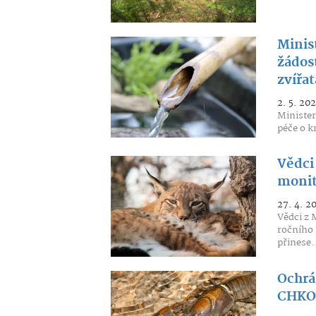
Minis
žádost
zvířat
2. 5. 20
Minister
péče o k
Vědci 
monit
27. 4. 2
Vědci z 
ročního 
přinese.
Ochrá
CHKO 