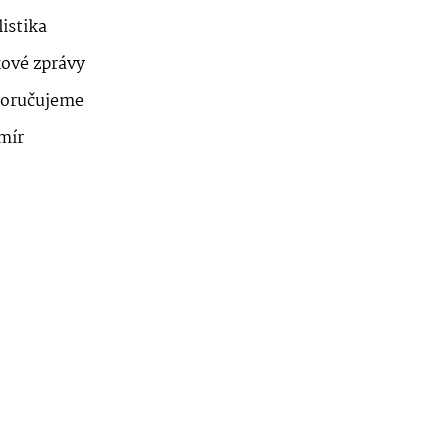
istika
kové zprávy
oručujeme
mír