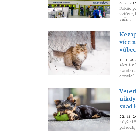
6. 2. 20
Pokud pa
zvířete,
vaší...
Nezap
více n
vůbec
11. 1. 20
Aktuální
kombinac
domácí..
Veter
nikdy
snad 
22. 11. 2
Když si 
pohodlí, 