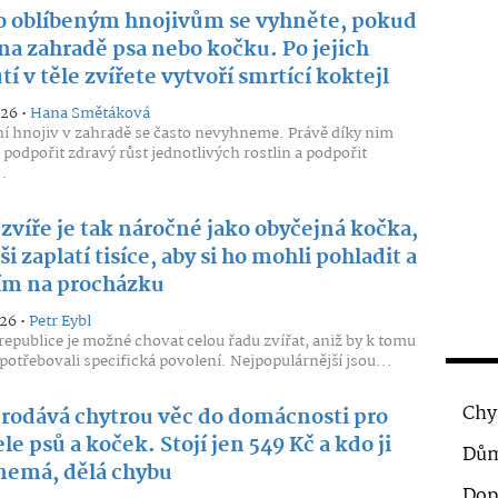
 oblíbeným hnojivům se vyhněte, pokud
na zahradě psa nebo kočku. Po jejich
tí v těle zvířete vytvoří smrtící koktejl
026 •
Hana Smětáková
í hnojiv v zahradě se často nevyhneme. Právě díky nim
odpořit zdravý růst jednotlivých rostlin a podpořit
..
zvíře je tak náročné jako obyčejná kočka,
ši zaplatí tisíce, aby si ho mohli pohladit a
ním na procházku
026 •
Petr Eybl
republice je možné chovat celou řadu zvířat, aniž by k tomu
 potřebovali specifická povolení. Nejpopulárnější jsou...
Chy
prodává chytrou věc do domácnosti pro
le psů a koček. Stojí jen 549 Kč a kdo ji
Dům
 nemá, dělá chybu
Dop