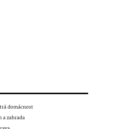
trá domácnost
 a zahrada
rava