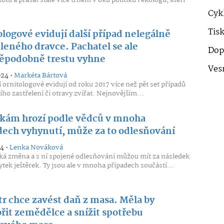
Cykl
Tis
logové evidují další případ nelegálně
leného dravce. Pachatel se ale
Dop
ěpodobně trestu vyhne
Ves
024 •
Markéta Bártová
 ornitologové evidují od roku 2017 více než pět set případů
ího zastřelení či otravy zvířat. Nejnovějším...
rkám hrozí podle vědců v mnoha
dech vyhynutí, může za to odlesňování
24 •
Lenka Nováková
ká změna a s ní spojené odlesňování můžou mít za následek
ytek ještěrek. Ty jsou ale v mnoha případech součástí...
tr chce zavést daň z masa. Měla by
řit zemědělce a snížit spotřebu