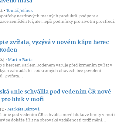
avého masa
24 •
Tomáš Jelínek
spotřeby nezdravých masných produktů, podpora a
ace zemědělství, ale i lepší podmínky pro životní prostředí.
pte zvířata, vyzývá v novém klipu herec
 Roden
024 •
Martin Bárta
p s hercem Karlem Rodenem varuje před krmením zvířat v
kých zahradách i soukromých chovech bez povolení
ů. Zvířata...
ská unie schválila pod vedením ČR nové
 pro hluk v moři
22 •
Markéta Bártová
 unie pod vedením ČR schválila nové hlukové limity v moři.
erý se dokáže šířit na obrovské vzdálenosti totiž mění...