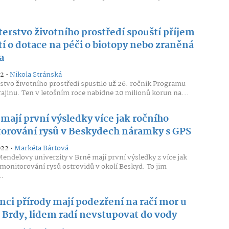
terstvo životního prostředí spouští příjem
í o dotace na péči o biotopy nebo zraněná
a
22 •
Nikola Stránská
stvo životního prostředí spustilo už 26. ročník Programu
rajinu. Ten v letošním roce nabídne 20 milionů korun na...
mají první výsledky více jak ročního
orování rysů v Beskydech náramky s GPS
022 •
Markéta Bártová
Mendelovy univerzity v Brně mají první výsledky z více jak
monitorování rysů ostrovidů v okolí Beskyd. To jim
..
nci přírody mají podezření na račí mor u
Brdy, lidem radí nevstupovat do vody