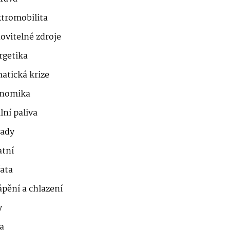
ktromobilita
ovitelné zdroje
rgetika
atická krize
nomika
lní paliva
ady
atní
řata
ápění a chlazení
y
a