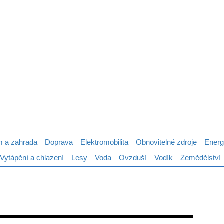
 a zahrada
Doprava
Elektromobilita
Obnovitelné zdroje
Energ
Vytápění a chlazení
Lesy
Voda
Ovzduší
Vodík
Zemědělství