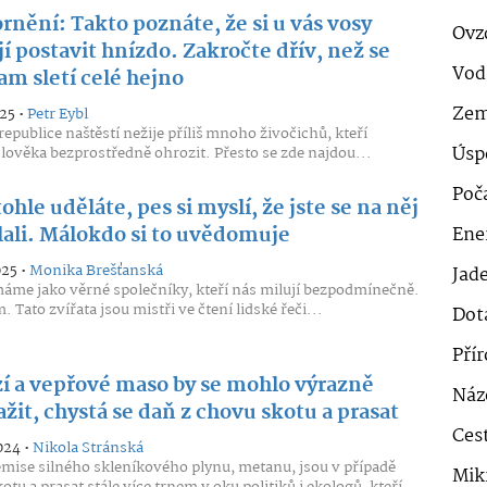
nění: Takto poznáte, že si u vás vosy
Ovz
í postavit hnízdo. Zakročte dřív, než se
Vod
am sletí celé hejno
Zem
25 •
Petr Eybl
republice naštěstí nežije příliš mnoho živočichů, kteří
Úsp
ověka bezprostředně ohrozit. Přesto se zde najdou...
Poč
ohle uděláte, pes si myslí, že jste se na něj
lali. Málokdo si to uvědomuje
Ener
025 •
Monika Brešťanská
Jad
áme jako věrné společníky, kteří nás milují bezpodmínečně.
 Tato zvířata jsou mistři ve čtení lidské řeči...
Dot
Pří
í a vepřové maso by se mohlo výrazně
Náz
žit, chystá se daň z chovu skotu a prasat
Cest
024 •
Nikola Stránská
mise silného skleníkového plynu, metanu, jsou v případě
Mik
tu a prasat stále více trnem v oku politiků i ekologů, kteří