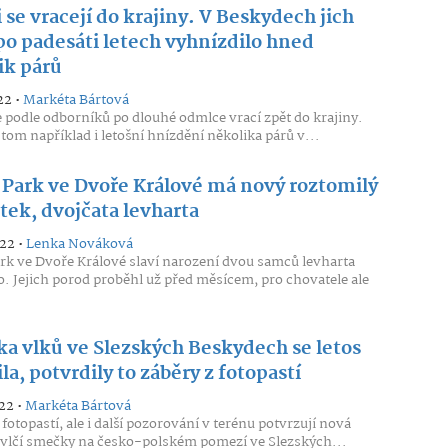
 se vracejí do krajiny. V Beskydech jich
po padesáti letech vyhnízdilo hned
ik párů
22 •
Markéta Bártová
e podle odborníků po dlouhé odmlce vrací zpět do krajiny.
 tom například i letošní hnízdění několika párů v...
i Park ve Dvoře Králové má nový roztomilý
tek, dvojčata levharta
022 •
Lenka Nováková
ark ve Dvoře Králové slaví narození dvou samců levharta
. Jejich porod proběhl už před měsícem, pro chovatele ale
a vlků ve Slezských Beskydech se letos
ila, potvrdily to záběry z fotopastí
22 •
Markéta Bártová
fotopastí, ale i další pozorování v terénu potvrzují nová
vlčí smečky na česko-polském pomezí ve Slezských...