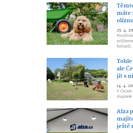
Těmto
máte 
olíznu
25. 4. 2
Používán
můžeme p
bohatší.
Tohle 
ale Če
jít s 
14. 4. 2
V České 
majitelé
Alza 
majite
ještě