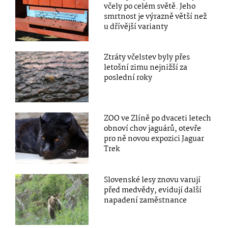
včely po celém světě. Jeho
smrtnost je výrazně větší než
u dřívější varianty
Ztráty včelstev byly přes
letošní zimu nejnižší za
poslední roky
ZOO ve Zlíně po dvaceti letech
obnoví chov jaguárů, otevře
pro ně novou expozici Jaguar
Trek
Slovenské lesy znovu varují
před medvědy, evidují další
napadení zaměstnance