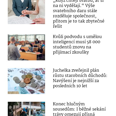
„Když chtějí svatbu, ať si
na ni vydělají.“ Výše
svatebního daru stále
rozděluje společnost,
přitom je to tak zbytečné
řešit
Kvůli podvodu s umělou
inteligencí musí 58 000
studentů znovu na
přijímací zkoušky
Juchelka zveřejnil plán
růstu starobních důchodů:
Navýšení je nejnižší za
posledních 10 let
Konec hlučným
sousedům: I běžné sekání
trávy omezují přísná