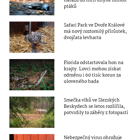
nárazu do nich uhyne milion
ptáků
Safari Park ve Dvoře Králové
má nový roztomilý přírůstek,
dvojčata levharta
Florida odstartovala hon na
krajty. Lovci mohou získat
odměnu i 60 tisíc korun za
uloveného hada
Smečka vlků ve Slezských
Beskydech se letos rozšířila,
potvrdily to záběry z fotopastí
Nebezpečný virus ohrožuje