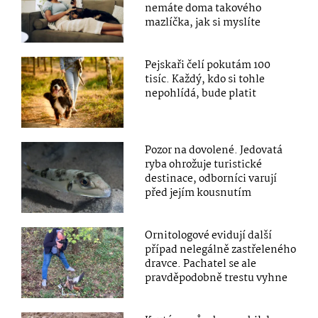
nemáte doma takového
mazlíčka, jak si myslíte
Pejskaři čelí pokutám 100
tisíc. Každý, kdo si tohle
nepohlídá, bude platit
Pozor na dovolené. Jedovatá
ryba ohrožuje turistické
destinace, odborníci varují
před jejím kousnutím
Ornitologové evidují další
případ nelegálně zastřeleného
dravce. Pachatel se ale
pravděpodobně trestu vyhne