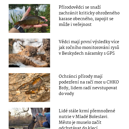
Přírodovědci se snaží
zachránit kriticky ohroženého
karase obecného, zapojit se
může i veřejnost
Vědci mají první výsledky více
jak ročního monitorování rysů
v Beskydech náramky s GPS
Ochránci přírody mají
podezření na račí mor u CHKO
Brdy, lidem radí nevstupovat
do vody
Lidé stále krmí přemnožené
nutrie v Mladé Boleslavi.
Město je muselo začít
odchytávat do klecí