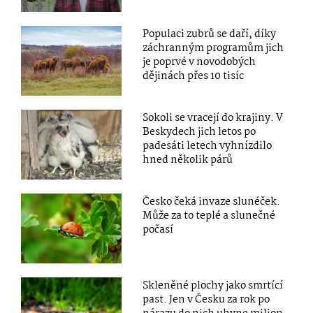
Populaci zubrů se daří, díky
záchranným programům jich
je poprvé v novodobých
dějinách přes 10 tisíc
Sokoli se vracejí do krajiny. V
Beskydech jich letos po
padesáti letech vyhnízdilo
hned několik párů
Česko čeká invaze slunéček.
Může za to teplé a slunečné
počasí
Skleněné plochy jako smrtící
past. Jen v Česku za rok po