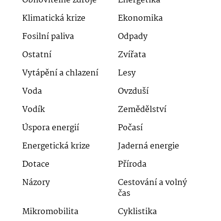
Obnovitelné zdroje
Energetika
Klimatická krize
Ekonomika
Fosilní paliva
Odpady
Ostatní
Zvířata
Vytápění a chlazení
Lesy
Voda
Ovzduší
Vodík
Zemědělství
Úspora energií
Počasí
Energetická krize
Jaderná energie
Dotace
Příroda
Názory
Cestování a volný
čas
Mikromobilita
Cyklistika