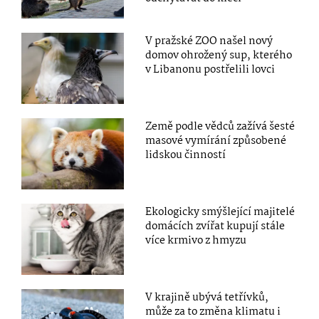
V pražské ZOO našel nový
domov ohrožený sup, kterého
v Libanonu postřelili lovci
Země podle vědců zažívá šesté
masové vymírání způsobené
lidskou činností
Ekologicky smýšlející majitelé
domácích zvířat kupují stále
více krmivo z hmyzu
V krajině ubývá tetřívků,
může za to změna klimatu i