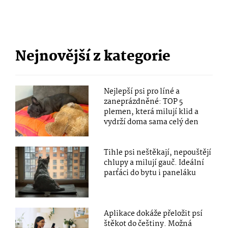
Nejnovější z kategorie
Nejlepší psi pro líné a
zaneprázdněné: TOP 5
plemen, která milují klid a
vydrží doma sama celý den
Tihle psi neštěkají, nepouštějí
chlupy a milují gauč. Ideální
parťáci do bytu i paneláku
Aplikace dokáže přeložit psí
štěkot do češtiny. Možná