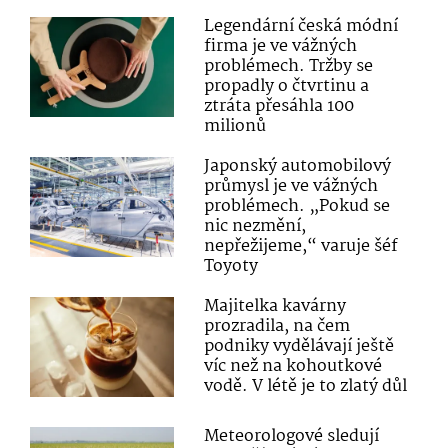
Legendární česká módní
firma je ve vážných
problémech. Tržby se
propadly o čtvrtinu a
ztráta přesáhla 100
milionů
Japonský automobilový
průmysl je ve vážných
problémech. „Pokud se
nic nezmění,
nepřežijeme,“ varuje šéf
Toyoty
Majitelka kavárny
prozradila, na čem
podniky vydělávají ještě
víc než na kohoutkové
vodě. V létě je to zlatý důl
Meteorologové sledují