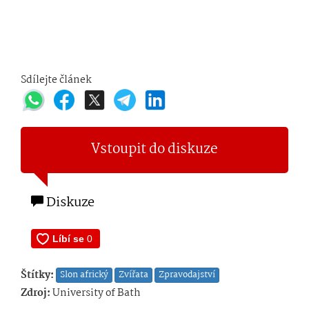
Sdílejte článek
Vstoupit do diskuze
Diskuze
Štítky:
Slon africký
Zvířata
Zpravodajství
Zdroj:
University of Bath