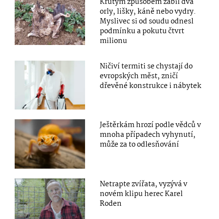
Krutým způsobem zabil dva
orly, lišky, káně nebo vydry.
Myslivec si od soudu odnesl
podmínku a pokutu čtvrt
milionu
Ničiví termiti se chystají do
evropských měst, zničí
dřevěné konstrukce i nábytek
Ještěrkám hrozí podle vědců v
mnoha případech vyhynutí,
může za to odlesňování
Netrapte zvířata, vyzývá v
novém klipu herec Karel
Roden