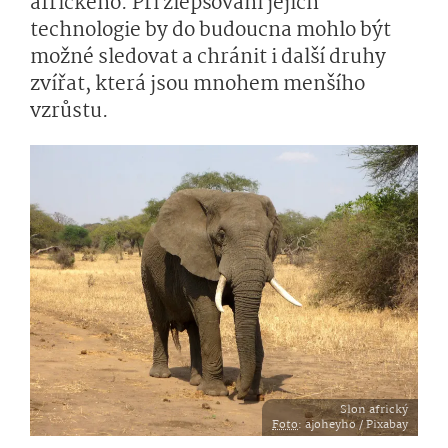
afrického. Při zlepšování jejich
technologie by do budoucna mohlo být
možné sledovat a chránit i další druhy
zvířat, která jsou mnohem menšího
vzrůstu.
Slon africký
Foto
: ajoheyho / Pixabay