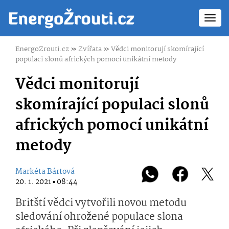
Toggl
navig
EnergoZrouti.cz
»
Zvířata
»
Vědci monitorují skomírající
populaci slonů afrických pomocí unikátní metody
Vědci monitorují
skomírající populaci slonů
afrických pomocí unikátní
metody
Markéta Bártová
20. 1. 2021 ▪ 08:44
Britští vědci vytvořili novou metodu
sledování ohrožené populace slona