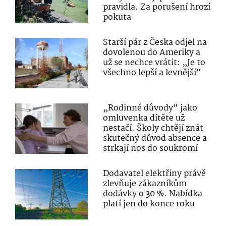
pravidla. Za porušení hrozí
pokuta
Starší pár z Česka odjel na
dovolenou do Ameriky a
už se nechce vrátit: „Je to
všechno lepší a levnější“
„Rodinné důvody“ jako
omluvenka dítěte už
nestačí. Školy chtějí znát
skutečný důvod absence a
strkají nos do soukromí
Dodavatel elektřiny právě
zlevňuje zákazníkům
dodávky o 30 %. Nabídka
platí jen do konce roku