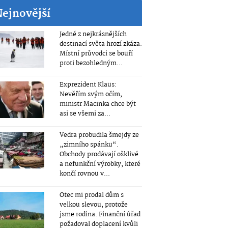
Nejnovější
Jedné z nejkrásnějších
destinací světa hrozí zkáza.
Místní průvodci se bouří
proti bezohledným...
Exprezident Klaus:
Nevěřím svým očím,
ministr Macinka chce být
asi se všemi za...
Vedra probudila šmejdy ze
„zimního spánku“.
Obchody prodávají ošklivé
a nefunkční výrobky, které
končí rovnou v...
Otec mi prodal dům s
velkou slevou, protože
jsme rodina. Finanční úřad
požadoval doplacení kvůli