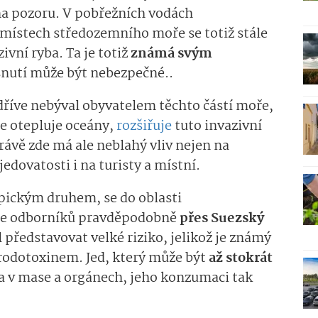
 na pozoru. V pobřežních vodách
 místech středozemního moře se totiž stále
ivní ryba. Ta je totiž
známá svým
snutí může být nebezpečné..
dříve nebýval obyvatelem těchto částí moře,
ce otepluje oceány,
rozšiřuje
tuto invazivní
ávě zde má ale neblahý vliv nejen na
edovatosti i na turisty a místní.
opickým druhem, se do oblasti
le odborníků pravděpodobně
přes Suezský
 představovat velké riziko, jelikož je známý
rodotoxinem. Jed, který může být
až stokrát
a v mase a orgánech, jeho konzumaci tak