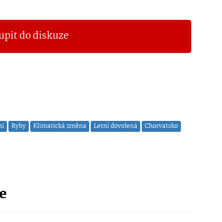
upit do diskuze
ní
Ryby
Klimatická změna
Letní dovolená
Chorvatsko
ie