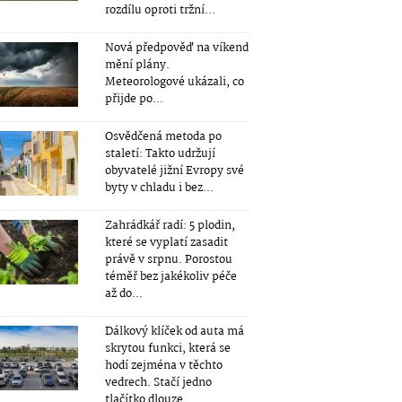
rozdílu oproti tržní...
Nová předpověď na víkend
mění plány.
Meteorologové ukázali, co
přijde po...
Osvědčená metoda po
staletí: Takto udržují
obyvatelé jižní Evropy své
byty v chladu i bez...
Zahrádkář radí: 5 plodin,
které se vyplatí zasadit
právě v srpnu. Porostou
téměř bez jakékoliv péče
až do...
Dálkový klíček od auta má
skrytou funkci, která se
hodí zejména v těchto
vedrech. Stačí jedno
tlačítko dlouze...