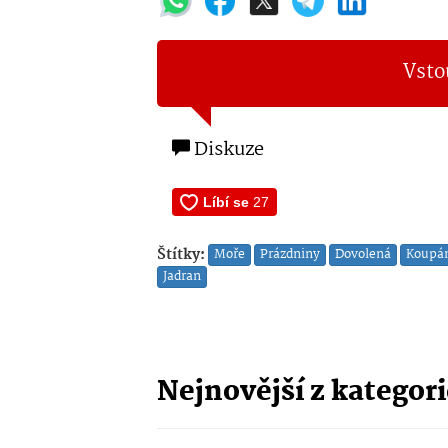
Vsto
Diskuze
Štítky:
Moře
Prázdniny
Dovolená
Koupá
Jadran
Nejnovější z kategor