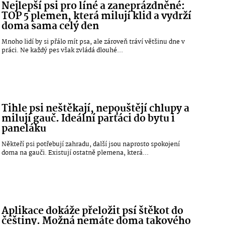
Nejlepší psi pro líné a zaneprázdněné:
TOP 5 plemen, která milují klid a vydrží
doma sama celý den
Mnoho lidí by si přálo mít psa, ale zároveň tráví většinu dne v
práci. Ne každý pes však zvládá dlouhé...
Tihle psi neštěkají, nepouštějí chlupy a
milují gauč. Ideální parťáci do bytu i
paneláku
Někteří psi potřebují zahradu, další jsou naprosto spokojení
doma na gauči. Existují ostatně plemena, která...
Aplikace dokáže přeložit psí štěkot do
češtiny. Možná nemáte doma takového