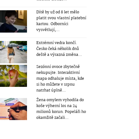
Dítě by už od 8 let mělo
platit svou vlastní platební
kartou. Odborníci
vysvětlují,...
Extrémní vedra končí.
Česko čeká několik dnů
deště a výrazná změna...
Sezónní ovoce zbytečně
nekupujte. Interaktivní
mapa odhaluje místa, kde
si ho můžete v srpnu
natrhat úplně...
Žena omylem vyhodila do
koše výherní los na 24
milionů korun. Popeláři ho
okamžitě začali...