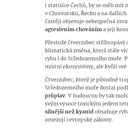
i statisíce Čechů, by se měli mít
v Chorvatsku, Řecku a na dalších
častěji objevuje nebezpečná invaz
agresivním chováním
a její kou
Přestože čtverzubec stříbropásý 
klimatická změna, která stále ví
rybu i do Středozemního moře. Pr
místní ekosystémy, ale kvůli své j
Čtverzubec, který je původně tr
Středozemního moře dostal pod
průplav
. V budoucnu by tak mohl
svým vysoce toxickým jedem tet
silnější než kyanid
obsahuje ryb
omezují i evropské zákony.