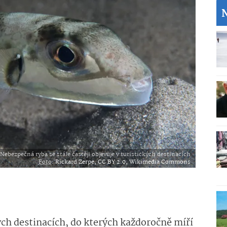
Nebezpečná ryba se stále častěji objevuje v turistických destinacích
Foto
:
Rickard Zerpe, CC BY 2.0, Wikimedia Commons
ch destinacích, do kterých každoročně míří