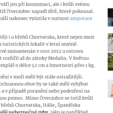
váří jen při konzumaci, ale i kvůli svému
tiž čtverzubec napadl dítě, které pokousal.
ináší nakonec vyústila v nutnost
amputace
těji i u břehů Chorvatska, které nejen mezi
 turistických lokalit v letní sezóně.
rvé zaznamenán v roce 2012 u ostrova
yt rozšířil až do zátoky Medulin. V květnu
emplář o délce 52 cm a hmotnosti přes 1 kg.
ění v moři měli být stále ostražitější.
ochrannou obuv by se také měli vyhýbat
 v případě poranění nebo podezření na
kou pomoc. Mimo čtverzubce se totiž kvůli
u břehů Chorvatska, Itálie, Španělska
alší nebezpečné ryby
, jako je například