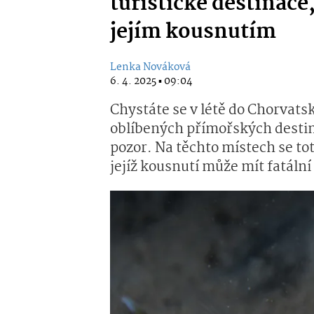
turistické destinace
jejím kousnutím
Lenka Nováková
6. 4. 2025 ▪ 09:04
Chystáte se v létě do Chorvatsk
oblíbených přímořských desti
pozor. Na těchto místech se tot
jejíž kousnutí může mít fatální