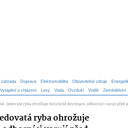
 zahrada
Doprava
Elektromobilita
Obnovitelné zdroje
Energeti
Vytápění a chlazení
Lesy
Voda
Ovzduší
Vodík
Zemědělství
é. Jedovatá ryba ohrožuje turistické destinace, odborníci varují před
Jedovatá ryba ohrožuje