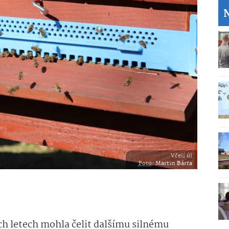
Včelí úl
Foto
:
Martin Bárta
ích letech mohla čelit dalšímu silnému