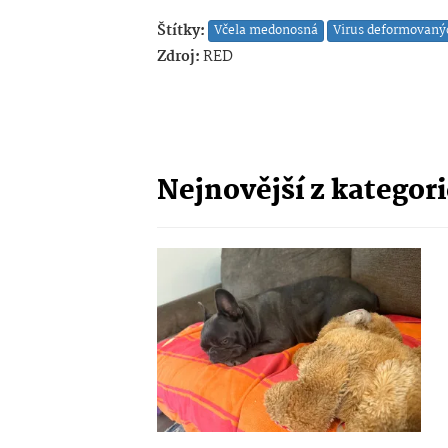
Štítky:
Včela medonosná
Virus deformovanýc
Zdroj:
RED
Nejnovější z kategor