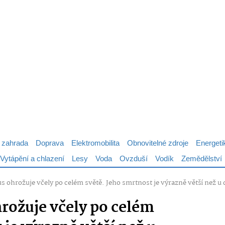
 zahrada
Doprava
Elektromobilita
Obnovitelné zdroje
Energeti
Vytápění a chlazení
Lesy
Voda
Ovzduší
Vodík
Zemědělství
 ohrožuje včely po celém světě. Jeho smrtnost je výrazně větší než u d
rožuje včely po celém