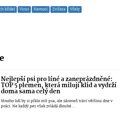
h křídel
Virus
Nemoci
Zvířata
Včely
ie
Nejlepší psi pro líné a zaneprázdněné:
TOP 5 plemen, která milují klid a vydrží
doma sama celý den
Mnoho lidí by si přálo mít psa, ale zároveň tráví většinu dne v
práci. Ne každý pes však zvládá dlouhé...