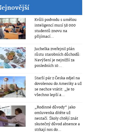
Nejnovější
Kvůli podvodu s umělou
inteligencí musí 58 000
studentů znovu na
přijímací...
Juchelka zveřejnil plán
růstu starobních důchodů:
Navýšení je nejnižší za
posledních 10...
Starší pár z Česka odjel na
dovolenou do Ameriky a už
se nechce vrátit: „Je to
všechno lepší a...
„Rodinné důvody“ jako
omluvenka dítěte už
nestačí. Školy chtějí znát
skutečný důvod absence a
strkají nos do...