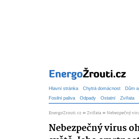
Hlavní stránka
Chytrá domácnost
Dům a
Fosilní paliva
Odpady
Ostatní
Zvířata
EnergoZrouti.cz
»
Zvířata
»
Nebezpečný virus
Nebezpečný virus oh