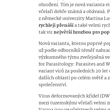
ohrožení. Tím je nová varianta v
včelaři dobře známá a obávaná. P
z německé univerzity Martina Lu
rychleji přenáší
a také velmi rych
tak vir
největší hrozbou pro pop
Nová varianta, kterou poprvé po
už podle odborníků téměř nahra
výzkumného týmu zveřejněná ve 
for Parasitology: Parasites and W
variant virů za posledních 20 let u
dalších oblastí po celém světě a
společenství.
Virus deformovaných křídel (DWV
mezi tuzemskými včelaři velmi z