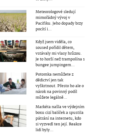
Meteorologové sledují
mimořádný vývoj v
Pacifiku. Jeho dopady brzy
pocítí i...
Když jsem viděla, co
soused pořídil dětem,
vstávaly mi vlasy hrůzou.
Je to horší než trampolína s
bungee jumpingem...
Potomka nemůžete z
dědictví jen tak
vyškrtnout. Přesto ho ale o
nárok na povinný podíl
můžete legálně...
Markéta našla ve výdejním
boxu cizí balíček a spustila
pátrání na internetu, kdo
si vyzvedl ten její. Reakce
lidí byly...