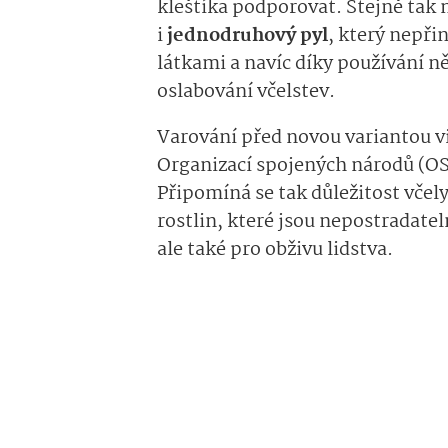
kleštíka podporovat. Stejně tak
i
jednodruhový pyl
, který nepři
látkami a navíc díky používání n
oslabování včelstev.
Varování před novou variantou vir
Organizací spojených národů (OS
Připomíná se tak důležitost vč
rostlin, které jsou nepostradate
ale také pro obživu lidstva.