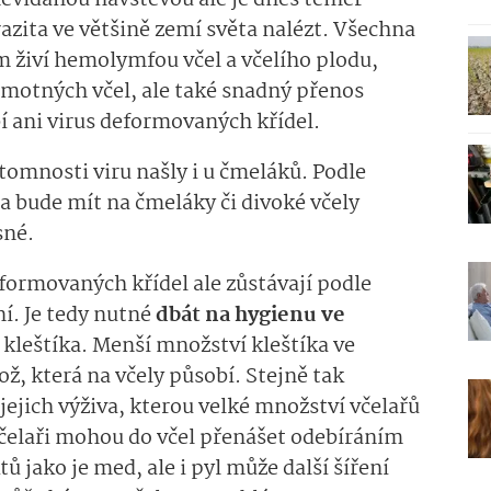
nevídanou návštěvou ale je dnes téměř
zita ve většině zemí světa nalézt. Všechna
om živí hemolymfou včel a včelího plodu,
amotných včel, ale také snadný přenos
 ani virus deformovaných křídel.
tomnosti viru našly i u čmeláků. Podle
da bude mít na čmeláky či divoké včely
sné.
formovaných křídel ale zůstávají podle
í. Je tedy nutné
dbát na hygienu ve
 kleštíka. Menší množství kleštíka ve
lož, která na včely působí. Stejně tak
i jejich výživa, kterou velké množství včelařů
včelaři mohou do včel přenášet odebíráním
 jako je med, ale i pyl může další šíření