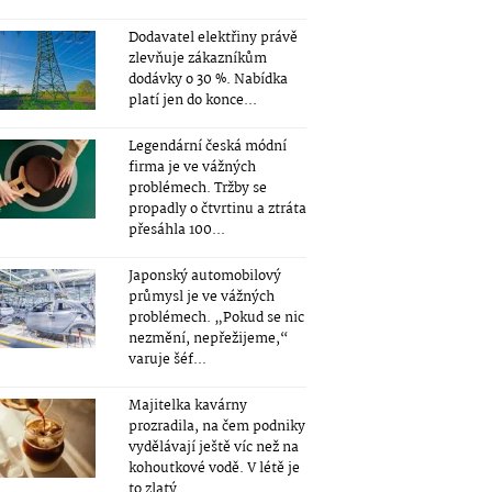
Dodavatel elektřiny právě
zlevňuje zákazníkům
dodávky o 30 %. Nabídka
platí jen do konce...
Legendární česká módní
firma je ve vážných
problémech. Tržby se
propadly o čtvrtinu a ztráta
přesáhla 100...
Japonský automobilový
průmysl je ve vážných
problémech. „Pokud se nic
nezmění, nepřežijeme,“
varuje šéf...
Majitelka kavárny
prozradila, na čem podniky
vydělávají ještě víc než na
kohoutkové vodě. V létě je
to zlatý...