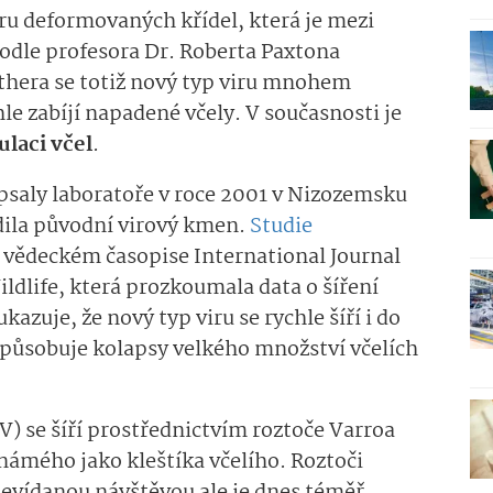
iru deformovaných křídel, která je mezi
odle profesora Dr. Roberta Paxtona
thera se totiž nový typ viru mnohem
le zabíjí napadené včely. V současnosti je
ulaci včel
.
psaly laboratoře v roce 2001 v Nizozemsku
dila původní virový kmen.
Studie
vědeckém časopise International Journal
ildlife, která prozkoumala data o šíření
kazuje, že nový typ viru se rychle šíří i do
 způsobuje kolapsy velkého množství včelích
) se šíří prostřednictvím roztoče Varroa
námého jako kleštíka včelího. Roztoči