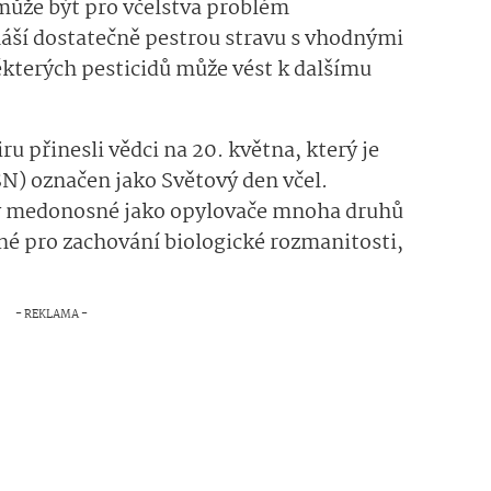
 může být pro včelstva problém
náší dostatečně pestrou stravu s vhodnými
ěkterých pesticidů může vést k dalšímu
u přinesli vědci na 20. května, který je
N) označen jako Světový den včel.
ely medonosné jako opylovače mnoha druhů
lné pro zachování biologické rozmanitosti,