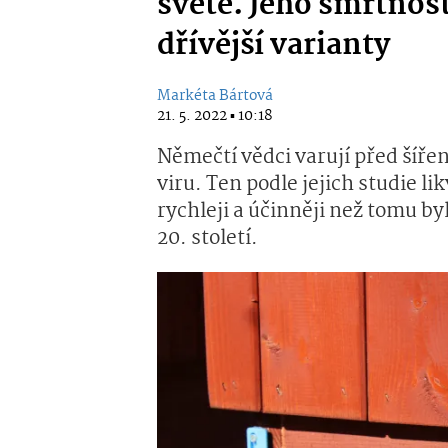
světě. Jeho smrtnost
dřívější varianty
Markéta Bártová
21. 5. 2022 ▪ 10:18
Němečtí vědci varují před šíř
viru. Ten podle jejich studie l
rychleji a účinněji než tomu by
20. století.