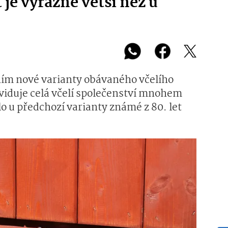
 je výrazně větší než u
ením nové varianty obávaného včelího
ikviduje celá včelí společenství mnohem
lo u předchozí varianty známé z 80. let