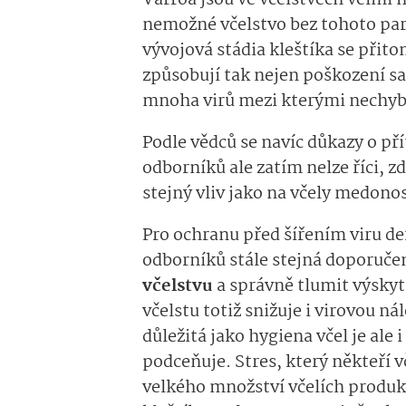
Varroa jsou ve včelstvech velmi 
nemožné včelstvo bez tohoto para
vývojová stádia kleštíka se přit
způsobují tak nejen poškození s
mnoha virů mezi kterými nechybí
Podle vědců se navíc důkazy o pří
odborníků ale zatím nelze říci, z
stejný vliv jako na včely medono
Pro ochranu před šířením viru de
odborníků stále stejná doporučen
včelstvu
a správně tlumit výskyt
včelstu totiž snižuje i virovou ná
důležitá jako hygiena včel je ale 
podceňuje. Stres, který někteří 
velkého množství včelích produktů