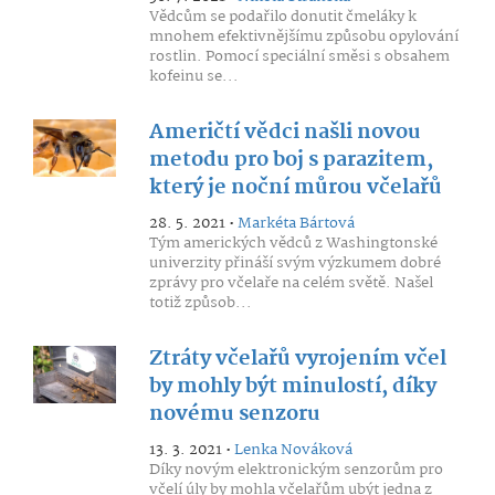
Vědcům se podařilo donutit čmeláky k
mnohem efektivnějšímu způsobu opylování
rostlin. Pomocí speciální směsi s obsahem
kofeinu se...
Američtí vědci našli novou
metodu pro boj s parazitem,
který je noční můrou včelařů
28. 5. 2021 •
Markéta Bártová
Tým amerických vědců z Washingtonské
univerzity přináší svým výzkumem dobré
zprávy pro včelaře na celém světě. Našel
totiž způsob...
Ztráty včelařů vyrojením včel
by mohly být minulostí, díky
novému senzoru
13. 3. 2021 •
Lenka Nováková
Díky novým elektronickým senzorům pro
včelí úly by mohla včelařům ubýt jedna z