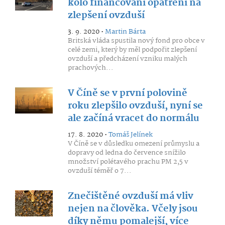
kolo financování opatření na
zlepšení ovzduší
3. 9. 2020 •
Martin Bárta
Britská vláda spustila nový fond pro obce v
celé zemi, který by měl podpořit zlepšení
ovzduší a předcházení vzniku malých
prachových...
V Číně se v první polovině
roku zlepšilo ovzduší, nyní se
ale začíná vracet do normálu
17. 8. 2020 •
Tomáš Jelínek
V Číně se v důsledku omezení průmyslu a
dopravy od ledna do července snížilo
množství polétavého prachu PM 2,5 v
ovzduší téměř o 7...
Znečištěné ovzduší má vliv
nejen na člověka. Včely jsou
díky němu pomalejší, více