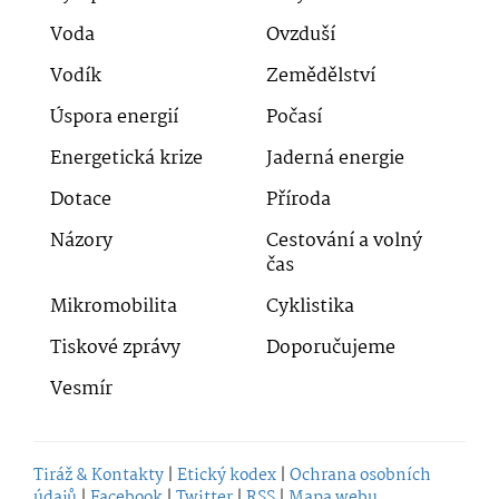
Voda
Ovzduší
Vodík
Zemědělství
Úspora energií
Počasí
Energetická krize
Jaderná energie
Dotace
Příroda
Názory
Cestování a volný
čas
Mikromobilita
Cyklistika
Tiskové zprávy
Doporučujeme
Vesmír
Tiráž & Kontakty
|
Etický kodex
|
Ochrana osobních
údajů
|
Facebook
|
Twitter
|
RSS
|
Mapa webu