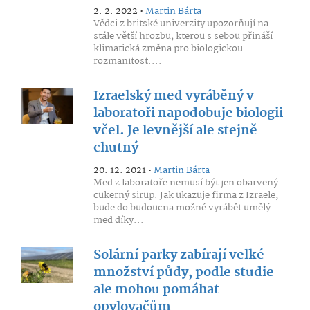
2. 2. 2022 •
Martin Bárta
Vědci z britské univerzity upozorňují na
stále větší hrozbu, kterou s sebou přináší
klimatická změna pro biologickou
rozmanitost....
Izraelský med vyráběný v
laboratoři napodobuje biologii
včel. Je levnější ale stejně
chutný
20. 12. 2021 •
Martin Bárta
Med z laboratoře nemusí být jen obarvený
cukerný sirup. Jak ukazuje firma z Izraele,
bude do budoucna možné vyrábět umělý
med díky...
Solární parky zabírají velké
množství půdy, podle studie
ale mohou pomáhat
opylovačům