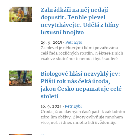
Zahrádkáři na něj nedají
dopustit. Tenhle plevel
nevytrhávejte. Udělá z hlíny
luxusní hnojivo
29. 9. 2025 •
Petr Eybl
Za plevel je některými lidmi považována
celá řada rozličných rostlin. Některé z nich
však ve skutečnosti nemusí být škodlivé.
Biologové hlásí nezvyklý jev:
Příští rok nás čeká úroda,
jakou Česko nepamatuje celé
století
16. 9. 2025 •
Petr Eybl
Úroda již od dávných časů patří k základním
zdrojům obživy. Životy ovlivňuje mnohem
více, než si dnes mnoho lidí uvědomuje.