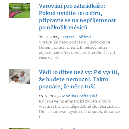
Varování pro zahrádkáře:
Pokud uvidíte tuto díru,
připravte se na nepříjemnost
po několik měsíců
26. 7. 2025 •
Tereza Holišová
V trávníku nebo pod starou lavičkou se
během jarních a letních měsíců může
objevit podezřelý otvor, ze kterého čas od
času vyletí...
Vědí to dříve než vy: Psi vycítí,
že budete nemocní. Takto
poznáte, že něco tuší
19. 7. 2025 •
Monika Brešťanská
Psi jsou velmi empatická zvířata a touto
vlastností si pravděpodobně člověka získali.
Umí se radovat, vycítit náš smutek, dokonce
i...