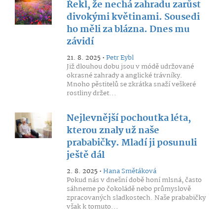
Řekl, že nechá zahradu zarůst
divokými květinami. Sousedi
ho měli za blázna. Dnes mu
závidí
21. 8. 2025 •
Petr Eybl
Již dlouhou dobu jsou v módě udržované
okrasné zahrady a anglické trávníky.
Mnoho pěstitelů se zkrátka snaží veškeré
rostliny držet...
Nejlevnější pochoutka léta,
kterou znaly už naše
prababičky. Mladí ji posunuli
ještě dál
2. 8. 2025 •
Hana Smětáková
Pokud nás v dnešní době honí mlsná, často
sáhneme po čokoládě nebo průmyslově
zpracovaných sladkostech. Naše prababičky
však k tomuto...