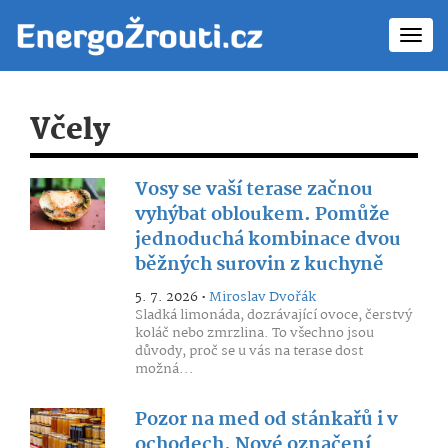
Toggl
navig
Včely
Vosy se vaší terase začnou
vyhýbat obloukem. Pomůže
jednoduchá kombinace dvou
běžných surovin z kuchyně
5. 7. 2026 •
Miroslav Dvořák
Sladká limonáda, dozrávající ovoce, čerstvý
koláč nebo zmrzlina. To všechno jsou
důvody, proč se u vás na terase dost
možná...
Pozor na med od stánkařů i v
ochodech. Nové označení