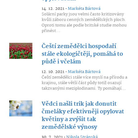
14. 12. 2021 •
Markéta Bártová
Solární parky jsou velmi často kritizovány
kvůli záboru cenných zemědělských ploch.
Oproti tomu ale podle britské studie mohou
přinést...
Čeští zemědělci hospodaří
stále ekologičtěji, pomáhá to
půdě i včelám
12. 10. 2021 •
Markéta Bártová
Čeští zemědělci stále více myslí na přírodu a
krajinu, stále větší část půdy totiž osazují
takzvanými meziplodinami. Ty pomáhají...
Vědci našli trik jak donutit
čmeláky efektivněji opylovat
květiny a zvýšit tak
zemědělské výnosy
30. 7. 2021 •
Nikola Stránská