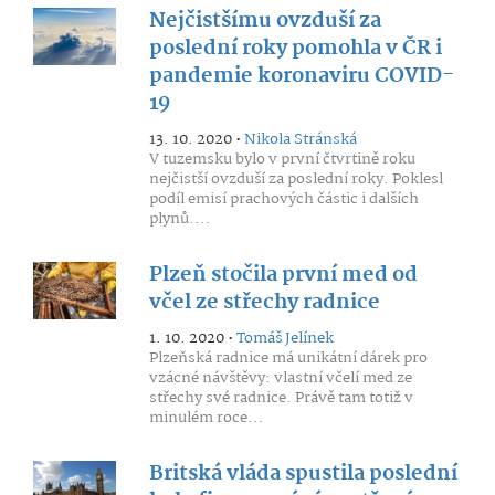
Nejčistšímu ovzduší za
poslední roky pomohla v ČR i
pandemie koronaviru COVID-
19
13. 10. 2020 •
Nikola Stránská
V tuzemsku bylo v první čtvrtině roku
nejčistší ovzduší za poslední roky. Poklesl
podíl emisí prachových částic i dalších
plynů....
Plzeň stočila první med od
včel ze střechy radnice
1. 10. 2020 •
Tomáš Jelínek
Plzeňská radnice má unikátní dárek pro
vzácné návštěvy: vlastní včelí med ze
střechy své radnice. Právě tam totiž v
minulém roce...
Britská vláda spustila poslední