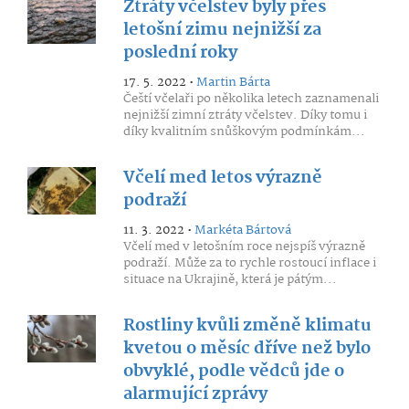
Ztráty včelstev byly přes
letošní zimu nejnižší za
poslední roky
17. 5. 2022 •
Martin Bárta
Čeští včelaři po několika letech zaznamenali
nejnižší zimní ztráty včelstev. Díky tomu i
díky kvalitním snůškovým podmínkám...
Včelí med letos výrazně
podraží
11. 3. 2022 •
Markéta Bártová
Včelí med v letošním roce nejspíš výrazně
podraží. Může za to rychle rostoucí inflace i
situace na Ukrajině, která je pátým...
Rostliny kvůli změně klimatu
kvetou o měsíc dříve než bylo
obvyklé, podle vědců jde o
alarmující zprávy