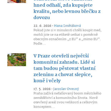
hned odhalí, zda kupujete
kvalitu, nebo levnou břečku z
dovozu
22. 6. 2026 •
Hana Smětáková
Pokud jste si v minulosti chtěli koupit med,
mohli jste se na etiketě setkat s poměrně
obecným označením „z EU“ a „mimo EU“.
Podle...
V Praze otevřeli největší
komunitní zahradu. Lidé si
tam budou pěstovat vlastní
zeleninu a chovat slepice,
koně i včely
17. 5. 2026 •
Jaroslav Ovesný
Praha zažívá nefalšovaný boom městského
zemědělství a komunitního života. Nově
otevřený areál svou velikostí a celkovým
konceptem...