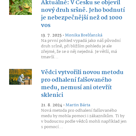
Aktuálně: V Česku se objevil
nový druh sršně. Jeho bodnutí
je nebezpečnější než od 1000
vos
13. 7. 2025 •
Monika Brešťanská
Na první pohled vypadá jako náš původní
druh sršně, při bližším pohledu je ale
zřejmé, že se o něj nejedná. Je větší, má
tmavší...
Vědci vytvořili novou metodu
pro odhalení falšovaného
medu, nemusí ani otevřít
sklenici
21. 8. 2024 •
Martin Bárta
Nová metoda pro odhalení falšovaného
medu by mohla pomoci i zákazníkům. Ti by
v budoucnu podle vědců mohli například jen
s pomocí...