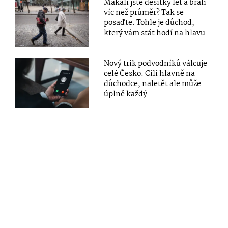
Makali jste desítky let a brali
víc než průměr? Tak se
posaďte. Tohle je důchod,
který vám stát hodí na hlavu
Nový trik podvodníků válcuje
celé Česko. Cílí hlavně na
důchodce, naletět ale může
úplně každý