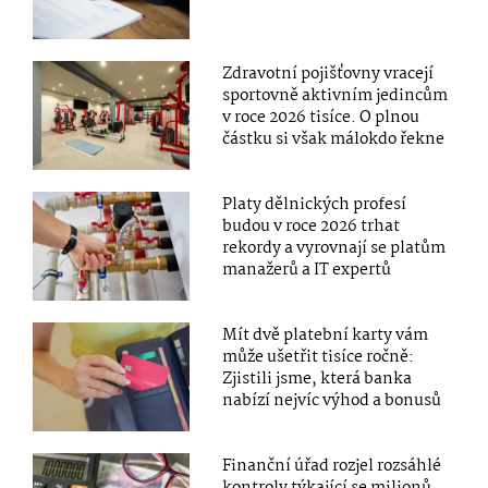
Zdravotní pojišťovny vracejí
sportovně aktivním jedincům
v roce 2026 tisíce. O plnou
částku si však málokdo řekne
Platy dělnických profesí
budou v roce 2026 trhat
rekordy a vyrovnají se platům
manažerů a IT expertů
Mít dvě platební karty vám
může ušetřit tisíce ročně:
Zjistili jsme, která banka
nabízí nejvíc výhod a bonusů
Finanční úřad rozjel rozsáhlé