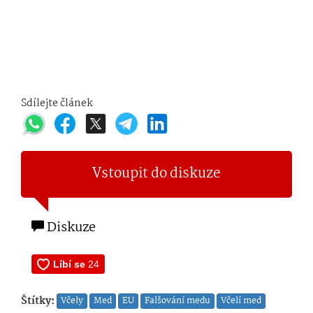
Sdílejte článek
Vstoupit do diskuze
Diskuze
Štítky:
Včely
Med
EU
Falšování medu
Včelí med