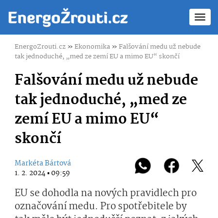
Toggl
navig
EnergoZrouti.cz
»
Ekonomika
»
Falšování medu už nebude
tak jednoduché, „med ze zemí EU a mimo EU“ skončí
Falšování medu už nebude
tak jednoduché, „med ze
zemí EU a mimo EU“
skončí
Markéta Bártová
1. 2. 2024 ▪ 09:59
EU se dohodla na nových pravidlech pro
označování medu. Pro spotřebitele by