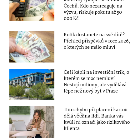
kontroly týkající se milionů
Čechů. Kdo nezareaguje na
výzvu, riskuje pokutu až 50
000 Kč
Kolik dostanete na své dítě?
Přehled příspěvků v roce 2026,
o kterých se málo mluví
Češi kápli na investiční trik, o
kterém se moc nemluví.
Nestojí miliony, ale vydělává
lépe než nový byt v Praze
Tuto chybu při placení kartou
dělá většina lidí. Banka vás
kvůli ní označí jako rizikového
klienta