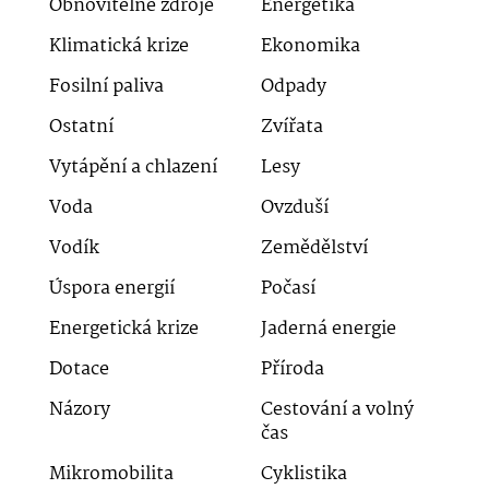
Obnovitelné zdroje
Energetika
Klimatická krize
Ekonomika
Fosilní paliva
Odpady
Ostatní
Zvířata
Vytápění a chlazení
Lesy
Voda
Ovzduší
Vodík
Zemědělství
Úspora energií
Počasí
Energetická krize
Jaderná energie
Dotace
Příroda
Názory
Cestování a volný
čas
Mikromobilita
Cyklistika