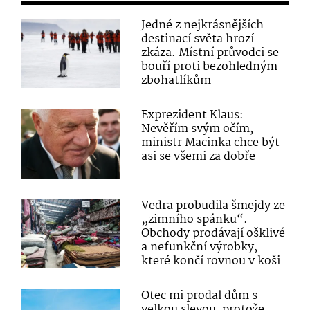
Jedné z nejkrásnějších
destinací světa hrozí
zkáza. Místní průvodci se
bouří proti bezohledným
zbohatlíkům
Exprezident Klaus:
Nevěřím svým očím,
ministr Macinka chce být
asi se všemi za dobře
Vedra probudila šmejdy ze
„zimního spánku“.
Obchody prodávají ošklivé
a nefunkční výrobky,
které končí rovnou v koši
Otec mi prodal dům s
velkou slevou, protože