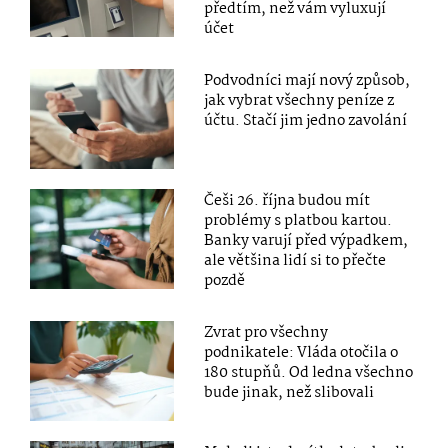
předtím, než vám vyluxují
účet
Podvodníci mají nový způsob,
jak vybrat všechny peníze z
účtu. Stačí jim jedno zavolání
Češi 26. října budou mít
problémy s platbou kartou.
Banky varují před výpadkem,
ale většina lidí si to přečte
pozdě
Zvrat pro všechny
podnikatele: Vláda otočila o
180 stupňů. Od ledna všechno
bude jinak, než slibovali