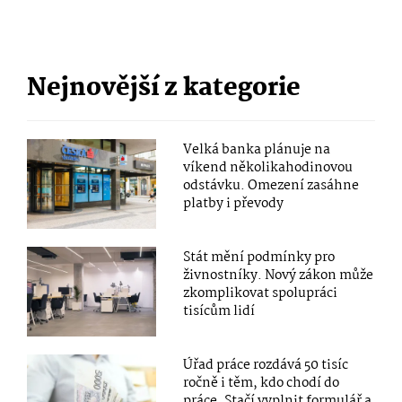
Nejnovější z kategorie
Velká banka plánuje na
víkend několikahodinovou
odstávku. Omezení zasáhne
platby i převody
Stát mění podmínky pro
živnostníky. Nový zákon může
zkomplikovat spolupráci
tisícům lidí
Úřad práce rozdává 50 tisíc
ročně i těm, kdo chodí do
práce. Stačí vyplnit formulář a