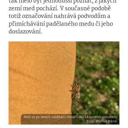
tak mělo být jednodušší poznat, z jakých
zemí med pochází. V současné podobě
totiž označování nahrává podvodům a
přimíchávání padělaného medu či jeho
doslazování.
Med se po letech naléhání včelařů dočká nového označení
Foto
: Martin Bárta