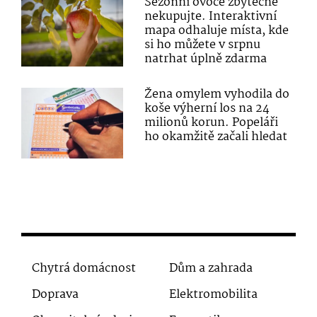
Sezónní ovoce zbytečně
nekupujte. Interaktivní
mapa odhaluje místa, kde
si ho můžete v srpnu
natrhat úplně zdarma
Žena omylem vyhodila do
koše výherní los na 24
milionů korun. Popeláři
ho okamžitě začali hledat
Chytrá domácnost
Dům a zahrada
Doprava
Elektromobilita