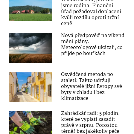
jsme rodina. Finanční
úřad požadoval doplacení
kvůli rozdílu oproti tržní
ceně
Nová předpověď na víkend
mění plány.
Meteorologové ukázali, co
přijde po bouřkách
Osvědčená metoda po
staletí: Takto udržují
obyvatelé jižní Evropy své
byty v chladu i bez
klimatizace
Zahrádkář radí: 5 plodin,
které se vyplatí zasadit
právě v srpnu. Porostou
téměř bez jakékoliv péče