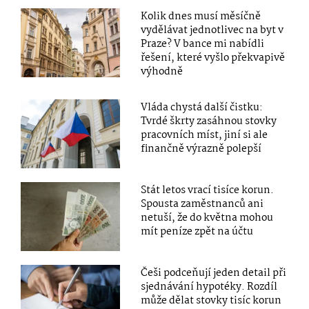
Kolik dnes musí měsíčně
vydělávat jednotlivec na byt v
Praze? V bance mi nabídli
řešení, které vyšlo překvapivě
výhodně
Vláda chystá další čistku:
Tvrdé škrty zasáhnou stovky
pracovních míst, jiní si ale
finančně výrazně polepší
Stát letos vrací tisíce korun.
Spousta zaměstnanců ani
netuší, že do května mohou
mít peníze zpět na účtu
Češi podceňují jeden detail při
sjednávání hypotéky. Rozdíl
může dělat stovky tisíc korun