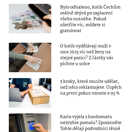
Bylo odhaleno, kolik Čechům
reálně zbývá po zaplacení
všeho nutného. Pokud
ušetříte víc, můžete si
gratulovat
O kolik vydělávají muži v
roce 2025 víc než ženy na
stejné pozici? Z částky vás
píchne u srdce
3 kroky, které musíte udělat,
než něco reklamujete. Úspěch
na první pokus vzroste o 95 %
Karta vyjela z bankomatu
nezvykle pomalu? Zpozorněte.
Tohle dělají podvodníci těsně